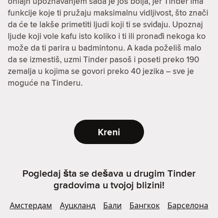
onlajn upoznavanjem sada je još bolja, jer Tinder ima
funkcije koje ti pružaju maksimalnu vidljivost, što znači
da će te lakše primetiti ljudi koji ti se sviđaju. Upoznaj
ljude koji vole kafu isto koliko i ti ili pronađi nekoga ko
može da ti parira u badmintonu. A kada poželiš malo
da se izmestiš, uzmi Tinder pasoš i poseti preko 190
zemalja u kojima se govori preko 40 jezika – sve je
moguće na Tinderu.
Kreni
Pogledaj šta se dešava u drugim Tinder
gradovima u tvojoj blizini!
Амстердам
Ауцкланд
Бали
Бангкок
Барселона