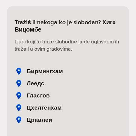
Tražiš li nekoga ko je slobodan? Хигх
Вицомбе
Ljudi koji tu traže slobodne ljude uglavnom ih
traže i u ovim gradovima.
Бирмингхам
Леедс
Гласгов
Цхелтенхам
Цравлеи