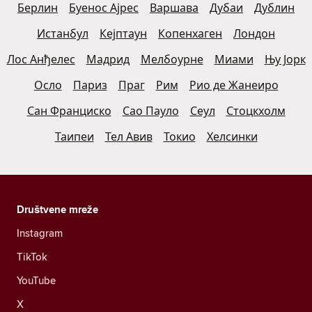
Берлин
Буенос Ајрес
Варшава
Дубаи
Дублин
Истанбул
Кејптаун
Копенхаген
Лондон
Лос Анђелес
Мадрид
Мелбоурне
Миами
Њу Јорк
Осло
Париз
Праг
Рим
Рио де Жанеиро
Сан Франциско
Сао Пауло
Сеул
Стоцкхолм
Таипеи
Тел Авив
Токио
Хелсинки
Društvene mreže
Instagram
TikTok
YouTube
X