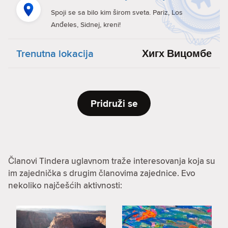
Spoji se sa bilo kim širom sveta. Pariz, Los
Anđeles, Sidnej, kreni!
Trenutna lokacija
Хигх Вицомбе
Pridruži se
Članovi Tindera uglavnom traže interesovanja koja su
im zajednička s drugim članovima zajednice. Evo
nekoliko najčešćih aktivnosti: