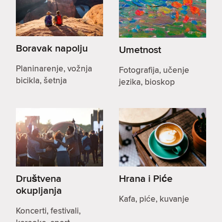
Boravak napolju
Umetnost
Planinarenje, vožnja
Fotografija, učenje
bicikla, šetnja
jezika, bioskop
Društvena
Hrana i Piće
okupljanja
Kafa, piće, kuvanje
Koncerti, festivali,