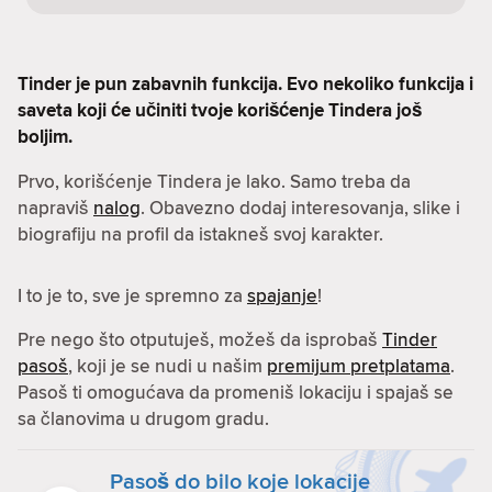
Tinder je pun zabavnih funkcija. Evo nekoliko funkcija i
saveta koji će učiniti tvoje korišćenje Tindera još
boljim.
Prvo, korišćenje Tindera je lako. Samo treba da
napraviš
nalog
. Obavezno dodaj interesovanja, slike i
biografiju na profil da istakneš svoj karakter.
I to je to, sve je spremno za
spajanje
!
Pre nego što otputuješ, možeš da isprobaš
Tinder
pasoš
, koji je se nudi u našim
premijum pretplatama
.
Pasoš ti omogućava da promeniš lokaciju i spajaš se
sa članovima u drugom gradu.
Pasoš do bilo koje lokacije