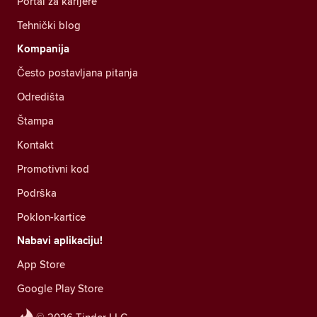
Portal za karijere
Tehnički blog
Kompanija
Često postavljana pitanja
Odredišta
Štampa
Kontakt
Promotivni kod
Podrška
Poklon-kartice
Nabavi aplikaciju!
App Store
Google Play Store