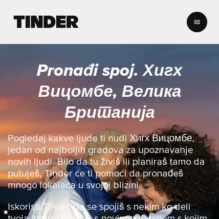
T
i
n
d
e
Pronađi spoj. Хигх
r
p
Вицомбе, Велика
o
č
Британија
e
t
n
Pogledaj kakve ljude ti nudi Хигх Вицомбе,
a
jedan od najboljih gradova za upoznavanje
s
novih ljudi. Bilo da tu živiš ili planiraš tamo da
t
putuješ, Tinder će ti pomoći da pronađeš
r
mnogo lokalaca u svojoj blizini.
a
n
i
Iskoristi Tinder da se spojiš s nekim ko deli
c
tvoja interesovanja, s novim prijateljem s kojim