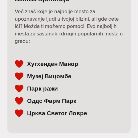
Već znaš koje je najbolje mesto za
upoznavanje ljudi u tvojoj blizini, ali gde ćete
ići? Možda ti možemo pomoći. Evo najboljih
mesta za sastanak i drugih popularnih mesta u
gradu:
Хугхенден Манор
Музеј Вицомбе
Парк ражи
Оддс Фарм Парк
Црква Светог Ловре