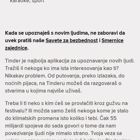
karaoke, sport
Kada se upoznaješ s novim ljudima, ne zaboravi da
uvek pratiš naše
Savete za bezbednost
i
Smernice
zajednice
.
Tinder je najbolja aplikacija za upoznavanje novih ljudi.
Tražiš li nekoga ko ima ista interesovanja kao ti?
Nikakav problem. Od putovanja, preko izlazaka, do
noćnih pijaca, na Tinderu možeš da razgovaraš o
stvarima u kojima najviše uživaš.
Treba li ti neko s kim ćeš se provlačiti kroz gužvu na
festivalu? Ili možda samo želiš nekoga kome je stalo
do klimatskih promena isto koliko i tebi. Čak 55
milijardi spojeva do sada govori o tome da nam
povezivanje ljudi nije nimalo strano. Tvoja veza sa