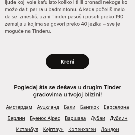
ljude koji vole kafu isto koliko i ti ili pronađi nekoga ko
može da ti parira u badmintonu. A kada poželiš malo
da se izmestiš, uzmi Tinder pasoš i poseti preko 190
zemalja u kojima se govori preko 40 jezika – sve je
moguće na Tinderu.
Kreni
Pogledaj šta se dešava u drugim Tinder
gradovima u tvojoj blizini!
Амстердам
Ауцкланд
Бали
Бангкок
Барселона
Берлин
Буенос Ајрес
Варшава
Дубаи
Дублин
Истанбул
Кејптаун
Копенхаген
Лондон