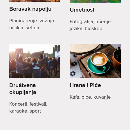
Boravak napolju
Umetnost
Planinarenje, vožnja
Fotografija, učenje
bicikla, šetnja
jezika, bioskop
Društvena
Hrana i Piće
okupljanja
Kafa, piće, kuvanje
Koncerti, festivali,
karaoke, sport