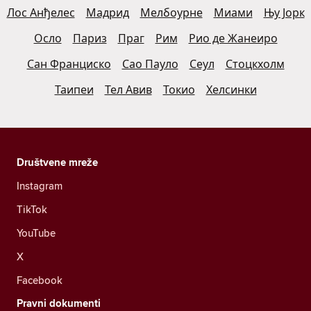
Лос Анђелес
Мадрид
Мелбоурне
Миами
Њу Јорк
Осло
Париз
Праг
Рим
Рио де Жанеиро
Сан Франциско
Сао Пауло
Сеул
Стоцкхолм
Таипеи
Тел Авив
Токио
Хелсинки
Društvene mreže
Instagram
TikTok
YouTube
X
Facebook
Pravni dokumenti