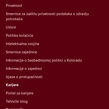
Privatnost
Smernice za zaštitu privatnosti podataka o zdravlju
potrošača
Uslovi
Politika kolačića
Intelektualna svojina
Smernice zajednice
Informacije o bezbednosnoj politici u Koloradu
Informacije o zajednici
Izjava o pristupačnosti
Karijere
Portal za karijere
Tehnički blog