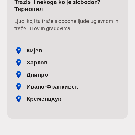
Tražiš li nekoga ko je slobodan?
Тернопил
Ljudi koji tu traže slobodne ljude uglavnom ih
traže i u ovim gradovima.
Кијев
Харков
Днипро
Ивано-Франкивск
Кременцхук