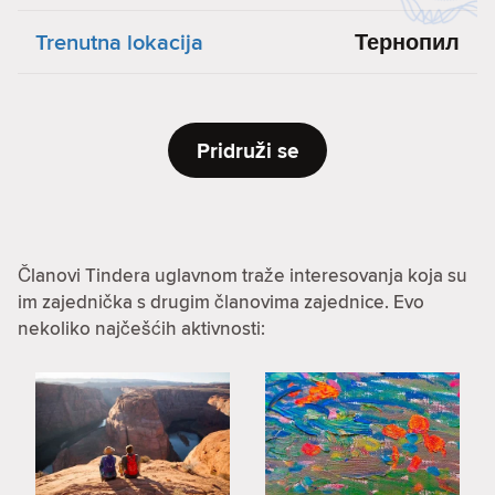
Trenutna lokacija
Тернопил
Pridruži se
Članovi Tindera uglavnom traže interesovanja koja su
im zajednička s drugim članovima zajednice. Evo
nekoliko najčešćih aktivnosti: