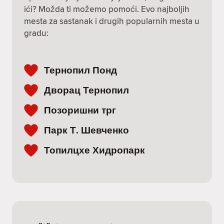
ići? Možda ti možemo pomoći. Evo najboljih
mesta za sastanak i drugih popularnih mesta u
gradu:
Тернопил Понд
Дворац Тернопил
Позоришни трг
Парк Т. Шевченко
Топилцхе Хидропарк