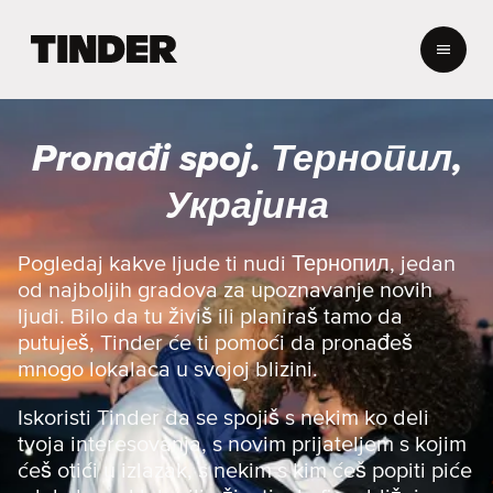
T
i
n
d
e
Pronađi spoj. Тернопил,
r
p
Украјина
o
č
e
Pogledaj kakve ljude ti nudi Тернопил, jedan
t
od najboljih gradova za upoznavanje novih
n
ljudi. Bilo da tu živiš ili planiraš tamo da
a
putuješ, Tinder će ti pomoći da pronađeš
s
mnogo lokalaca u svojoj blizini.
t
r
a
Iskoristi Tinder da se spojiš s nekim ko deli
n
tvoja interesovanja, s novim prijateljem s kojim
i
ćeš otići u izlazak, s nekim s kim ćeš popiti piće
c