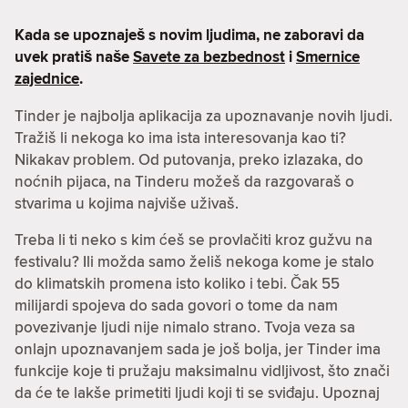
Kada se upoznaješ s novim ljudima, ne zaboravi da
uvek pratiš naše
Savete za bezbednost
i
Smernice
zajednice
.
Tinder je najbolja aplikacija za upoznavanje novih ljudi.
Tražiš li nekoga ko ima ista interesovanja kao ti?
Nikakav problem. Od putovanja, preko izlazaka, do
noćnih pijaca, na Tinderu možeš da razgovaraš o
stvarima u kojima najviše uživaš.
Treba li ti neko s kim ćeš se provlačiti kroz gužvu na
festivalu? Ili možda samo želiš nekoga kome je stalo
do klimatskih promena isto koliko i tebi. Čak 55
milijardi spojeva do sada govori o tome da nam
povezivanje ljudi nije nimalo strano. Tvoja veza sa
onlajn upoznavanjem sada je još bolja, jer Tinder ima
funkcije koje ti pružaju maksimalnu vidljivost, što znači
da će te lakše primetiti ljudi koji ti se sviđaju. Upoznaj