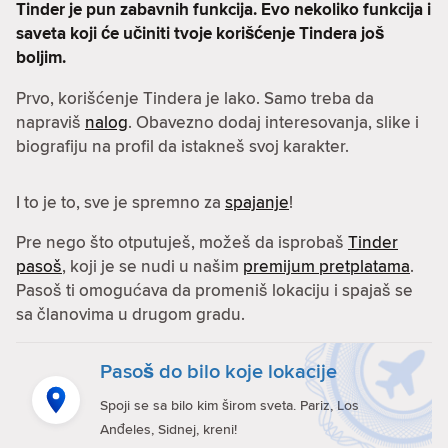
Tinder je pun zabavnih funkcija. Evo nekoliko funkcija i
saveta koji će učiniti tvoje korišćenje Tindera još
boljim.
Prvo, korišćenje Tindera je lako. Samo treba da
napraviš
nalog
. Obavezno dodaj interesovanja, slike i
biografiju na profil da istakneš svoj karakter.
I to je to, sve je spremno za
spajanje
!
Pre nego što otputuješ, možeš da isprobaš
Tinder
pasoš
, koji je se nudi u našim
premijum pretplatama
.
Pasoš ti omogućava da promeniš lokaciju i spajaš se
sa članovima u drugom gradu.
Pasoš do bilo koje lokacije
Spoji se sa bilo kim širom sveta. Pariz, Los
Anđeles, Sidnej, kreni!