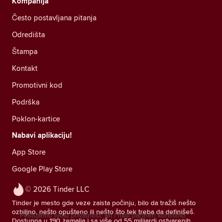
Kompanija
Često postavljana pitanja
Odredišta
Štampa
Kontakt
Promotivni kod
Podrška
Poklon-kartice
Nabavi aplikaciju!
App Store
Google Play Store
© 2026 Tinder LLC
Tinder je mesto gde veze zaista počinju, bilo da tražiš nešto
ozbiljno, nešto opušteno ili nešto što tek treba da definišeš.
Poštujemo tvoju privatnost. Mi i naši partneri koristimo
Dostupna u 190 zemalja i sa više od 55 milijardi ostvarenih