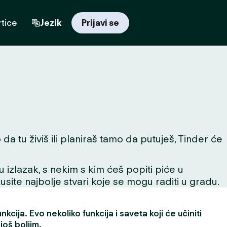
tice
Jezik
Prijavi se
a tu živiš ili planiraš tamo da putuješ, Tinder će
 u izlazak, s nekim s kim ćeš popiti piće u
skusite najbolje stvari koje se mogu raditi u gradu.
kcija. Evo nekoliko funkcija i saveta koji će učiniti
još boljim.