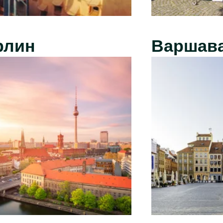
рлин
Варшав