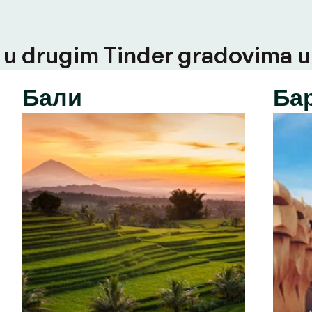
u drugim Tinder gradovima u t
Бали
Ба