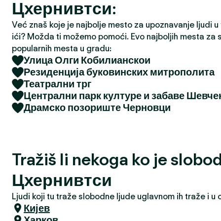
Цхернивтси:
a
Već znaš koje je najbolje mesto za upoznavanje ljudi u tv
ići? Možda ti možemo pomoći. Evo najboljih mesta za s
popularnih mesta u gradu:
Улица Олги Кобилианскои
Резиденција буковинских митрополита
Театрални трг
Централни парк културе и забаве Шевче
Драмско позориште Черновци
Tražiš li nekoga ko je slobo
Цхернивтси
Ljudi koji tu traže slobodne ljude uglavnom ih traže i 
Кијев
Харков