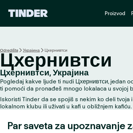
T
Proizvod
i
n
d
e
r
p
Odredišta
Украјина
Цхернивтси
Цхернивтси
o
č
e
Цхернивтси, Украјина
t
Pogledaj kakve ljude ti nudi Цхернивтси, jedan od n
n
a
ti pomoći da pronađeš mnogo lokalaca u svojoj bli
s
Iskoristi Tinder da se spojiš s nekim ko deli tvoja 
t
lokalnom klubu ili uživati u kafi u obližnjem kafiću.
r
a
n
Par saveta za upoznavanje 
i
c