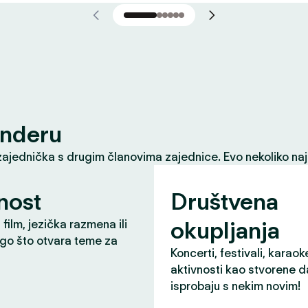
inderu
zajednička s drugim članovima zajednice. Evo nekoliko naj
nost
Društvena
okupljanja
 film, jezička razmena ili
ugo što otvara teme za
Koncerti, festivali, karaok
aktivnosti kao stvorene d
isprobaju s nekim novim!