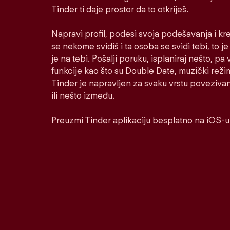
Tinder ti daje prostor da to otkriješ.
Napravi profil, podesi svoja podešavanja i kr
se nekome svidiš i ta osoba se svidi tebi, to j
je na tebi. Pošalji poruku, isplaniraj nešto, pa v
funkcije kao što su Double Date, muzički reži
Tinder je napravljen za svaku vrstu poveziva
ili nešto između.
Preuzmi Tinder aplikaciju besplatno na iOS-u 