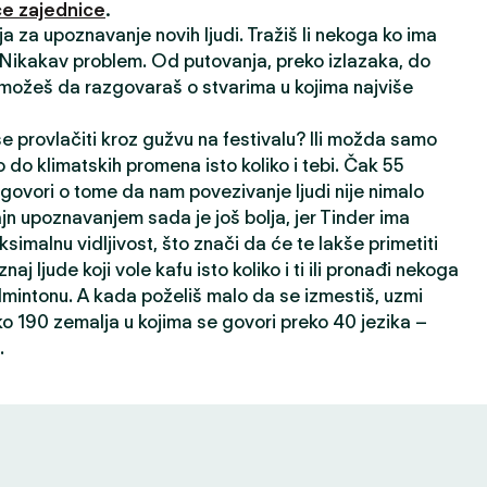
e zajednice
.
ija za upoznavanje novih ljudi. Tražiš li nekoga ko ima
? Nikakav problem. Od putovanja, preko izlazaka, do
 možeš da razgovaraš o stvarima u kojima najviše
 se provlačiti kroz gužvu na festivalu? Ili možda samo
 do klimatskih promena isto koliko i tebi. Čak 55
 govori o tome da nam povezivanje ljudi nije nimalo
ajn upoznavanjem sada je još bolja, jer Tinder ima
ksimalnu vidljivost, što znači da će te lakše primetiti
oznaj ljude koji vole kafu isto koliko i ti ili pronađi nekoga
dmintonu. A kada poželiš malo da se izmestiš, uzmi
ko 190 zemalja u kojima se govori preko 40 jezika –
.