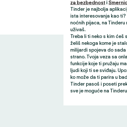
za bezbednost
i
Smernic
Tinder je najbolja aplikac
ista interesovanja kao ti
noćnih pijaca, na Tinderu
uživaš.
Treba li ti neko s kim ćeš
želiš nekoga kome je stalo
milijardi spojeva do sada
strano. Tvoja veza sa onl
funkcije koje ti pružaju ma
ljudi koji ti se sviđaju. Up
ko može da ti parira u ba
Tinder pasoš i poseti pre
sve je moguće na Tinderu