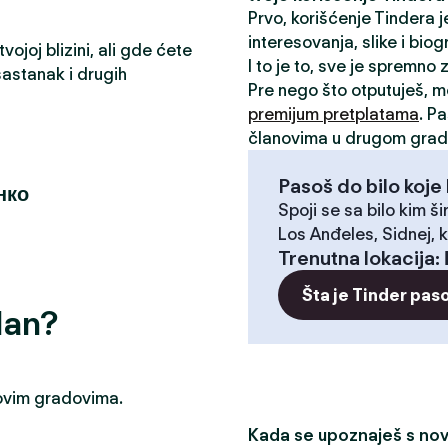
Prvo, korišćenje Tindera 
interesovanja, slike i biog
ojoj blizini, ali gde ćete
I to je to, sve je spremno
astanak i drugih
Pre nego što otputuješ, 
premijum pretplatama
. P
članovima u drugom grad
Pasoš do bilo koje 
нко
Spoji se sa bilo kim ši
Los Anđeles, Sidnej, k
Trenutna lokacija
:
Šta je Tinder pas
dan?
u ovim gradovima.
Kada se upoznaješ s novi