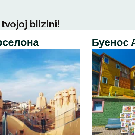
vojoj blizini!
рселона
Буенос 