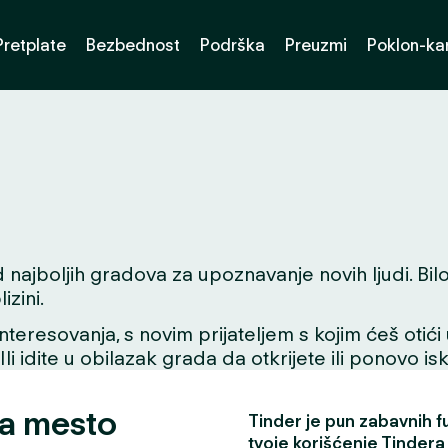
Pretplate
Bezbednost
Podrška
Preuzmi
Poklon-kar
ajboljih gradova za upoznavanje novih ljudi. Bilo d
zini.
interesovanja, s novim prijateljem s kojim ćeš otići
 Ili idite u obilazak grada da otkrijete ili ponovo i
za mesto
Tinder je pun zabavnih fun
tvoje korišćenje Tindera 