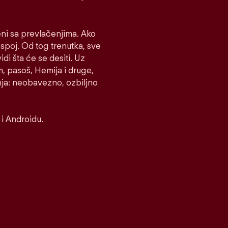
eni sa prevlačenjima. Ako
e spoj. Od tog trenutka, sve
idi šta će se desiti. Uz
m, pasoš, Hemija i druge,
nja: neobavezno, ozbiljno
i Androidu.