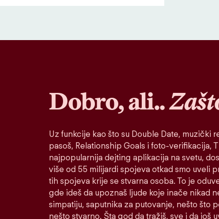
Dobro, ali..
Zašt
Uz funkcije kao što su Double Date, muzički re
pasoš, Relationship Goals i foto-verifikacija, Ti
najpopularnija dejting aplikacija na svetu, do
više od 55 milijardi spojeva otkad smo uveli 
tih spojeva krije se stvarna osoba. To je oduv
gde ideš da upoznaš ljude koje inače nikad n
simpatiju, saputnika za putovanje, nešto što po
nešto stvarno. Šta god da tražiš, sve i da još u