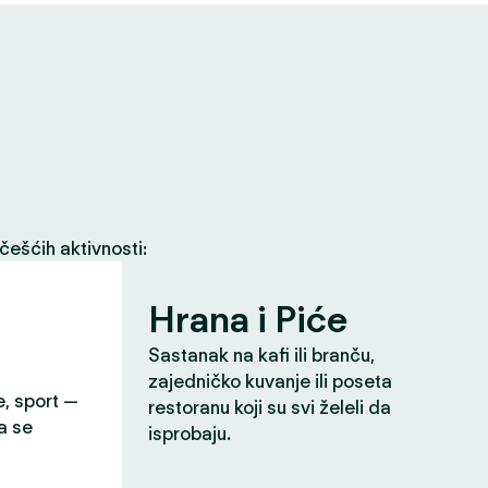
češćih aktivnosti:
Hrana i Piće
Sastanak na kafi ili branču,
zajedničko kuvanje ili poseta
e, sport —
restoranu koji su svi želeli da
a se
isprobaju.