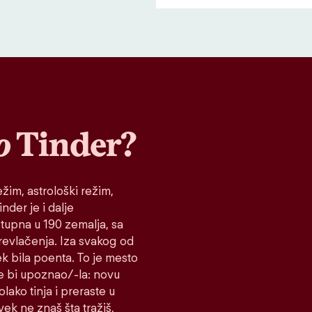
o
Tinder?
žim, astrološki režim,
nder je i dalje
stupna u 190 zemalja, sa
prevlačenja. Iza svakog od
ek bila poenta. To je mesto
e bi upoznao/-la: novu
lako tinja i preraste u
vek ne znaš šta tražiš,