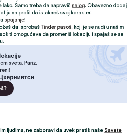
je lako. Samo treba da napraviš
nalog
. Obavezno dodaj
rafiju na profil da istakneš svoj karakter.
 za
spajanje
!
možeš da isprobaš
Tinder pasoš
, koji je se nudi u našim
asoš ti omogućava da promeniš lokaciju i spajaš se sa
u.
lokacije
rom sveta. Pariz,
reni!
Цхернивтси
oš?
m ljudima, ne zaboravi da uvek pratiš naše
Savete