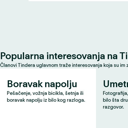
Popularna interesovanja na T
Članovi Tindera uglavnom traže interesovanja koja su im 
Boravak napolju
Umet
Pešačenje, vožnja bicikla, šetnja ili
Fotografija,
boravak napolju iz bilo kog razloga.
bilo šta dr
razgovor.