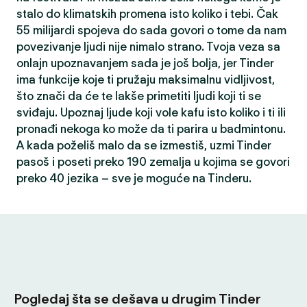
stalo do klimatskih promena isto koliko i tebi. Čak
55 milijardi spojeva do sada govori o tome da nam
povezivanje ljudi nije nimalo strano. Tvoja veza sa
onlajn upoznavanjem sada je još bolja, jer Tinder
ima funkcije koje ti pružaju maksimalnu vidljivost,
što znači da će te lakše primetiti ljudi koji ti se
sviđaju. Upoznaj ljude koji vole kafu isto koliko i ti ili
pronađi nekoga ko može da ti parira u badmintonu.
A kada poželiš malo da se izmestiš, uzmi Tinder
pasoš i poseti preko 190 zemalja u kojima se govori
preko 40 jezika – sve je moguće na Tinderu.
Pogledaj šta se dešava u drugim Tinder