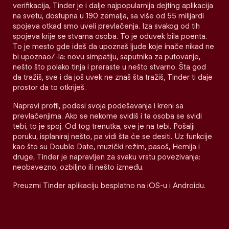
verifikacija, Tinder je i dalje najpopularnija dejting aplikacija
na svetu, dostupna u 190 zemalja, sa više od 55 milijardi
spojeva otkad smo uveli prevlačenja. Iza svakog od tih
spojeva krije se stvarna osoba. To je oduvek bila poenta.
To je mesto gde ideš da upoznaš ljude koje inače nikad ne
bi upoznao/-la: novu simpatiju, saputnika za putovanje,
nešto što polako tinja i preraste u nešto stvarno. Šta god
da tražiš, sve i da još uvek ne znaš šta tražiš, Tinder ti daje
prostor da to otkriješ.
Napravi profil, podesi svoja podešavanja i kreni sa
prevlačenjima. Ako se nekome svidiš i ta osoba se svidi
tebi, to je spoj. Od tog trenutka, sve je na tebi. Pošalji
poruku, isplaniraj nešto, pa vidi šta će se desiti. Uz funkcije
kao što su Double Date, muzički režim, pasoš, Hemija i
druge, Tinder je napravljen za svaku vrstu povezivanja:
neobavezno, ozbiljno ili nešto između.
Preuzmi Tinder aplikaciju besplatno na iOS-u i Androidu.