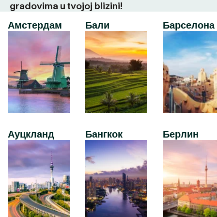
gradovima u tvojoj blizini!
Амстердам
Бали
Барселона
Ауцкланд
Бангкок
Берлин