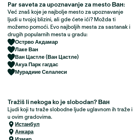
Par saveta za upoznavanje za mesto Ван:
a
Već znaš koje je najbolje mesto za upoznavanje
ljudi u tvojoj blizini, ali gde ćete ići? Možda ti
možemo pomoći. Evo najboljih mesta za sastanak i
drugih popularnih mesta u gradu:
Острво Акдамар
Лаке Ван
Ван Цастле (Ван Цастле)
Акуа Парк гагдас
Мурадиие Селалеси
Tražiš li nekoga ko je slobodan? Ван
Ljudi koji tu traže slobodne ljude uglavnom ih traže i
u ovim gradovima.
Истанбул
Анкара
Измир