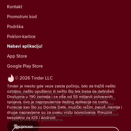
Kontakt
Promotivni kod
Podrška
Poklon-kartice
Nabavi aplikaciju!
App Store
Google Play Store
© 2026 Tinder LLC
Tinder je mesto gde veze zaista počinju, bilo da tražiš nešto
ozbiljno, nešto opušteno ili nešto što tek treba da definišeš.
Poštujemo tvoju privatnost. Mi i naši partneri koristimo
Dostupna u 190 zemalja i sa više od 55 milijardi ostvarenih
praćenja da bismo merili posećenost našeg veb-sajta i da
spojeva, ovo je najpopularnija dejting aplikacija na svetu.
bismo ti obezbedili ponude i poboljšali naše marketinške
Funkcije kao što su Double Date, muzički režim, pasoš, Hemija i
aktivnosti vezane za Tinder.
Više informacija o kolačićima i
druge napravljene su za svaku vrstu povezivanja. Preuzmi
pružaocima usluga koje koristimo.
Uvek možeš da povučeš
besplatno za iOS i Android.
svoj pristanak u postavkama.
српски