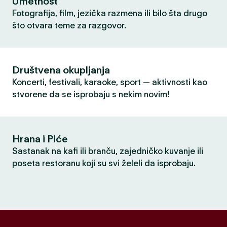
Umetnost
Fotografija, film, jezička razmena ili bilo šta drugo
što otvara teme za razgovor.
Društvena okupljanja
Koncerti, festivali, karaoke, sport — aktivnosti kao
stvorene da se isprobaju s nekim novim!
Hrana i Piće
Sastanak na kafi ili branču, zajedničko kuvanje ili
poseta restoranu koji su svi želeli da isprobaju.