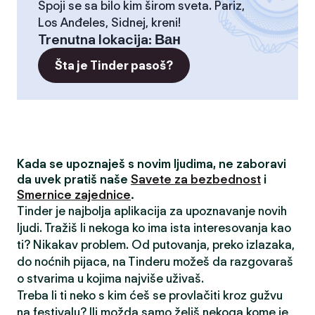
Spoji se sa bilo kim širom sveta. Pariz,
Los Anđeles, Sidnej, kreni!
Trenutna lokacija
:
Ван
Šta je Tinder pasoš?
Kada se upoznaješ s novim ljudima, ne zaboravi
da uvek pratiš naše
Savete za bezbednost
i
Smernice zajednice
.
Tinder je najbolja aplikacija za upoznavanje novih
ljudi. Tražiš li nekoga ko ima ista interesovanja kao
ti? Nikakav problem. Od putovanja, preko izlazaka,
do noćnih pijaca, na Tinderu možeš da razgovaraš
o stvarima u kojima najviše uživaš.
Treba li ti neko s kim ćeš se provlačiti kroz gužvu
na festivalu? Ili možda samo želiš nekoga kome je