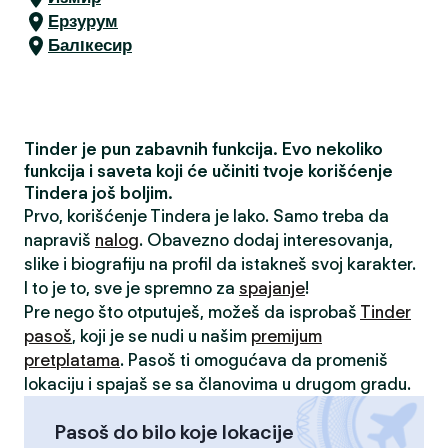
Ерзурум
Балıкесир
Tinder je pun zabavnih funkcija. Evo nekoliko
funkcija i saveta koji će učiniti tvoje korišćenje
Tindera još boljim.
Prvo, korišćenje Tindera je lako. Samo treba da
napraviš
nalog
. Obavezno dodaj interesovanja,
slike i biografiju na profil da istakneš svoj karakter.
I to je to, sve je spremno za
spajanje
!
Pre nego što otputuješ, možeš da isprobaš
Tinder
pasoš
, koji je se nudi u našim
premijum
pretplatama
. Pasoš ti omogućava da promeniš
lokaciju i spajaš se sa članovima u drugom gradu.
Pasoš do bilo koje lokacije