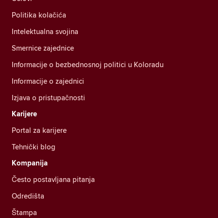
Politika kolačića
Intelektualna svojina
Smernice zajednice
Informacije o bezbednosnoj politici u Koloradu
Informacije o zajednici
Izjava o pristupačnosti
Karijere
Portal za karijere
Tehnički blog
Kompanija
Često postavljana pitanja
Odredišta
Štampa