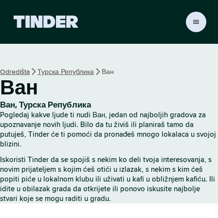
T
i
n
d
e
Odredišta
Турска Република
Ван
r
Ван
p
o
č
Ван, Турска Република
e
Pogledaj kakve ljude ti nudi Ван, jedan od najboljih gradova za
t
upoznavanje novih ljudi. Bilo da tu živiš ili planiraš tamo da
n
putuješ, Tinder će ti pomoći da pronađeš mnogo lokalaca u svojoj
blizini.
a
s
Iskoristi Tinder da se spojiš s nekim ko deli tvoja interesovanja, s
t
novim prijateljem s kojim ćeš otići u izlazak, s nekim s kim ćeš
r
popiti piće u lokalnom klubu ili uživati u kafi u obližnjem kafiću. Ili
a
idite u obilazak grada da otkrijete ili ponovo iskusite najbolje
n
stvari koje se mogu raditi u gradu.
i
c