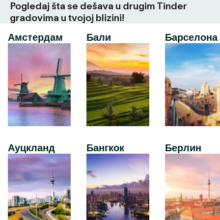
Pogledaj šta se dešava u drugim Tinder
gradovima u tvojoj blizini!
Амстердам
Бали
Барселона
Ауцкланд
Бангкок
Берлин