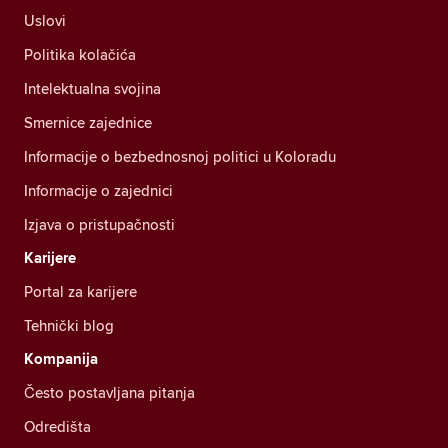
Uslovi
Politika kolačića
Intelektualna svojina
Smernice zajednice
Informacije o bezbednosnoj politici u Koloradu
Informacije o zajednici
Izjava o pristupačnosti
Karijere
Portal za karijere
Tehnički blog
Kompanija
Često postavljana pitanja
Odredišta