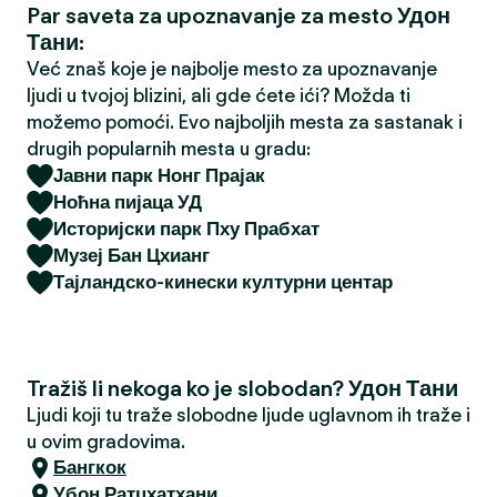
Par saveta za upoznavanje za mesto Удон
a
Тани:
Već znaš koje je najbolje mesto za upoznavanje
ljudi u tvojoj blizini, ali gde ćete ići? Možda ti
možemo pomoći. Evo najboljih mesta za sastanak i
drugih popularnih mesta u gradu:
Јавни парк Нонг Прајак
Ноћна пијаца УД
Историјски парк Пху Прабхат
Музеј Бан Цхианг
Тајландско-кинески културни центар
Tražiš li nekoga ko je slobodan? Удон Тани
Ljudi koji tu traže slobodne ljude uglavnom ih traže i
u ovim gradovima.
Бангкок
Убон Ратцхатхани