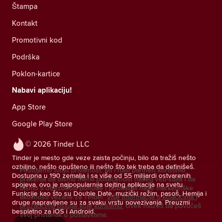
Štampa
Kontakt
Promotivni kod
Podrška
Poklon-kartice
Nabavi aplikaciju!
App Store
Google Play Store
© 2026 Tinder LLC
Tinder je mesto gde veze zaista počinju, bilo da tražiš nešto
ozbiljno, nešto opušteno ili nešto što tek treba da definišeš.
Poštujemo tvoju privatnost. Mi i naši partneri koristimo
Dostupna u 190 zemalja i sa više od 55 milijardi ostvarenih
praćenja da bismo merili posećenost našeg veb-sajta i da
spojeva, ovo je najpopularnija dejting aplikacija na svetu.
bismo ti obezbedili ponude i poboljšali naše marketinške
Funkcije kao što su Double Date, muzički režim, pasoš, Hemija i
aktivnosti vezane za Tinder.
Više informacija o kolačićima i
druge napravljene su za svaku vrstu povezivanja. Preuzmi
pružaocima usluga koje koristimo.
Uvek možeš da povučeš
besplatno za iOS i Android.
svoj pristanak u postavkama.