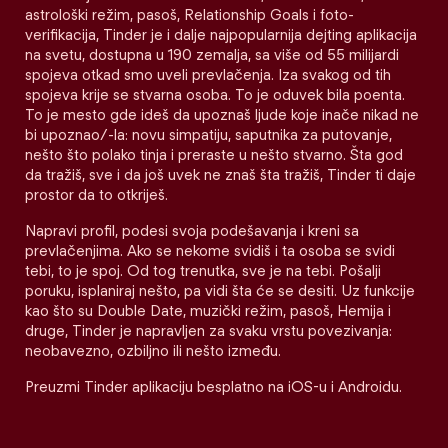
astrološki režim, pasoš, Relationship Goals i foto-
verifikacija, Tinder je i dalje najpopularnija dejting aplikacija
na svetu, dostupna u 190 zemalja, sa više od 55 milijardi
spojeva otkad smo uveli prevlačenja. Iza svakog od tih
spojeva krije se stvarna osoba. To je oduvek bila poenta.
To je mesto gde ideš da upoznaš ljude koje inače nikad ne
bi upoznao/-la: novu simpatiju, saputnika za putovanje,
nešto što polako tinja i preraste u nešto stvarno. Šta god
da tražiš, sve i da još uvek ne znaš šta tražiš, Tinder ti daje
prostor da to otkriješ.
Napravi profil, podesi svoja podešavanja i kreni sa
prevlačenjima. Ako se nekome svidiš i ta osoba se svidi
tebi, to je spoj. Od tog trenutka, sve je na tebi. Pošalji
poruku, isplaniraj nešto, pa vidi šta će se desiti. Uz funkcije
kao što su Double Date, muzički režim, pasoš, Hemija i
druge, Tinder je napravljen za svaku vrstu povezivanja:
neobavezno, ozbiljno ili nešto između.
Preuzmi Tinder aplikaciju besplatno na iOS-u i Androidu.