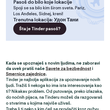
Pasoš do bilo koje lokacije
Spoji se sa bilo kim širom sveta. Pariz,
Los Anđeles, Sidnej, kreni!
Trenutna lokacija
:
Удон Тани
Šta je Tinder pasoš?
Kada se upoznaješ s novim ljudima, ne zaboravi
da uvek pratiš naše
Savete za bezbednost
i
Smernice zajednice
.
Tinder je najbolja aplikacija za upoznavanje novih
ljudi. Tražiš li nekoga ko ima ista interesovanja kao
ti? Nikakav problem. Od putovanja, preko izlazaka,
do noćnih pijaca, na Tinderu možeš da razgovaraš
o stvarima u kojima najviše uživaš.
Treba li ti neko s kim ćeš se provlačiti kroz gužvu