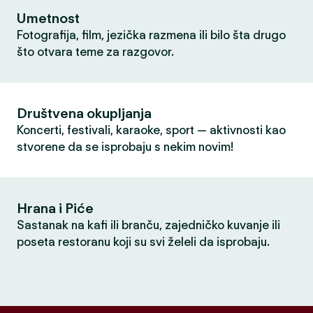
Umetnost
Fotografija, film, jezička razmena ili bilo šta drugo
što otvara teme za razgovor.
Društvena okupljanja
Koncerti, festivali, karaoke, sport — aktivnosti kao
stvorene da se isprobaju s nekim novim!
Hrana i Piće
Sastanak na kafi ili branču, zajedničko kuvanje ili
poseta restoranu koji su svi želeli da isprobaju.