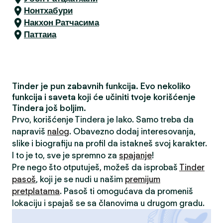
Нонтхабури
Накхон Ратчасима
Паттаиа
Tinder je pun zabavnih funkcija. Evo nekoliko
funkcija i saveta koji će učiniti tvoje korišćenje
Tindera još boljim.
Prvo, korišćenje Tindera je lako. Samo treba da
napraviš
nalog
. Obavezno dodaj interesovanja,
slike i biografiju na profil da istakneš svoj karakter.
I to je to, sve je spremno za
spajanje
!
Pre nego što otputuješ, možeš da isprobaš
Tinder
pasoš
, koji je se nudi u našim
premijum
pretplatama
. Pasoš ti omogućava da promeniš
lokaciju i spajaš se sa članovima u drugom gradu.