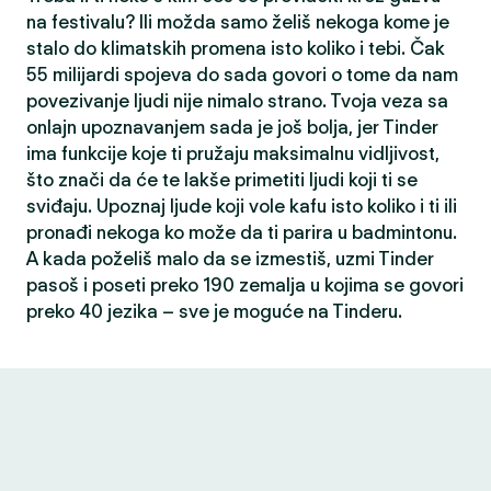
na festivalu? Ili možda samo želiš nekoga kome je
stalo do klimatskih promena isto koliko i tebi. Čak
55 milijardi spojeva do sada govori o tome da nam
povezivanje ljudi nije nimalo strano. Tvoja veza sa
onlajn upoznavanjem sada je još bolja, jer Tinder
ima funkcije koje ti pružaju maksimalnu vidljivost,
što znači da će te lakše primetiti ljudi koji ti se
sviđaju. Upoznaj ljude koji vole kafu isto koliko i ti ili
pronađi nekoga ko može da ti parira u badmintonu.
A kada poželiš malo da se izmestiš, uzmi Tinder
pasoš i poseti preko 190 zemalja u kojima se govori
preko 40 jezika – sve je moguće na Tinderu.