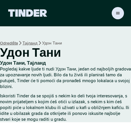
T
i
n
d
e
Odredišta
Тајланд
Удон Тани
r
Удон Тани
p
o
č
Удон Тани, Тајланд
e
Pogledaj kakve ljude ti nudi Удон Тани, jedan od najboljih gradova
t
za upoznavanje novih ljudi. Bilo da tu živiš ili planiraš tamo da
n
putuješ, Tinder će ti pomoći da pronađeš mnogo lokalaca u svojoj
blizini.
a
s
Iskoristi Tinder da se spojiš s nekim ko deli tvoja interesovanja, s
t
novim prijateljem s kojim ćeš otići u izlazak, s nekim s kim ćeš
r
popiti piće u lokalnom klubu ili uživati u kafi u obližnjem kafiću. Ili
a
idite u obilazak grada da otkrijete ili ponovo iskusite najbolje
n
stvari koje se mogu raditi u gradu.
i
c