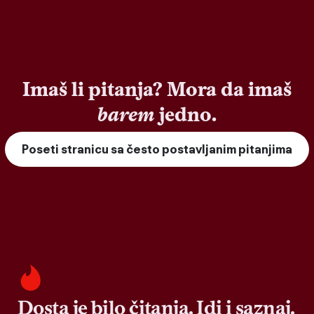
Imaš li pitanja? Mora da imaš
barem
jedno.
Poseti stranicu sa često postavljanim pitanjima
Dosta je bilo čitanja. Idi i saznaj.