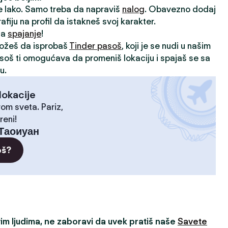
je lako. Samo treba da napraviš
nalog
. Obavezno dodaj
rafiju na profil da istakneš svoj karakter.
 za
spajanje
!
možeš da isprobaš
Tinder pasoš
, koji je se nudi u našim
asoš ti omogućava da promeniš lokaciju i spajaš se sa
u.
lokacije
rom sveta. Pariz,
reni!
Таоиуан
oš?
m ljudima, ne zaboravi da uvek pratiš naše
Savete