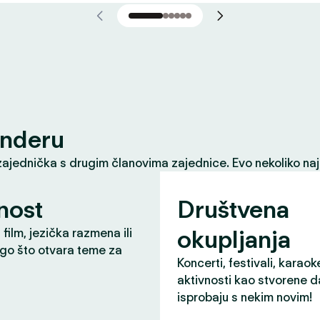
inderu
zajednička s drugim članovima zajednice. Evo nekoliko naj
nost
Društvena
okupljanja
 film, jezička razmena ili
ugo što otvara teme za
Koncerti, festivali, karaok
aktivnosti kao stvorene d
isprobaju s nekim novim!