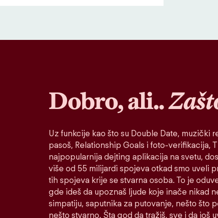
Dobro, ali..
Zašt
Uz funkcije kao što su Double Date, muzički re
pasoš, Relationship Goals i foto-verifikacija, Ti
najpopularnija dejting aplikacija na svetu, do
više od 55 milijardi spojeva otkad smo uveli 
tih spojeva krije se stvarna osoba. To je oduv
gde ideš da upoznaš ljude koje inače nikad n
simpatiju, saputnika za putovanje, nešto što po
nešto stvarno. Šta god da tražiš, sve i da još u