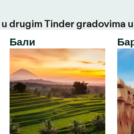
u drugim Tinder gradovima u t
Бали
Ба