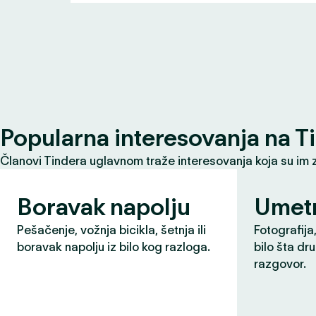
Popularna interesovanja na T
Članovi Tindera uglavnom traže interesovanja koja su im 
Boravak napolju
Umet
Pešačenje, vožnja bicikla, šetnja ili
Fotografija,
boravak napolju iz bilo kog razloga.
bilo šta dr
razgovor.