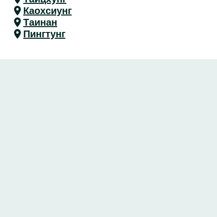
Каохсиунг
Таинан
Пингтунг