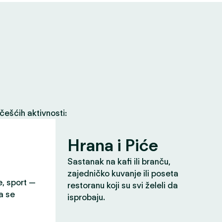
češćih aktivnosti:
Hrana i Piće
Sastanak na kafi ili branču,
zajedničko kuvanje ili poseta
e, sport —
restoranu koji su svi želeli da
a se
isprobaju.