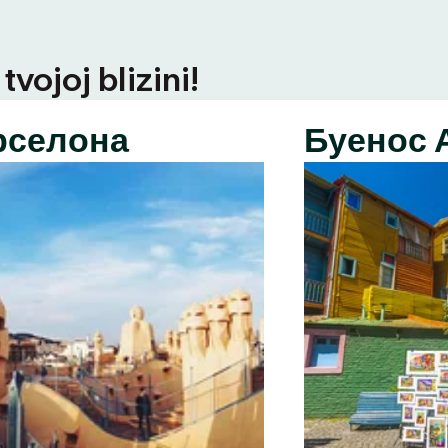
vojoj blizini!
рселона
Буенос 