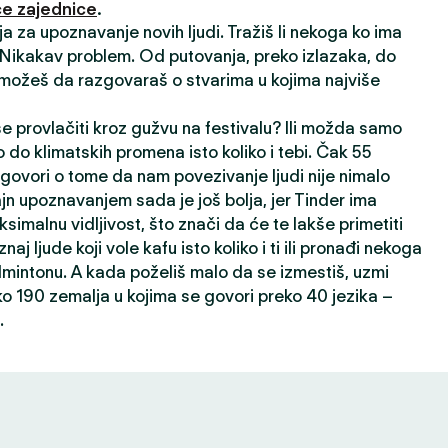
e zajednice
.
ija za upoznavanje novih ljudi. Tražiš li nekoga ko ima
? Nikakav problem. Od putovanja, preko izlazaka, do
 možeš da razgovaraš o stvarima u kojima najviše
 se provlačiti kroz gužvu na festivalu? Ili možda samo
 do klimatskih promena isto koliko i tebi. Čak 55
 govori o tome da nam povezivanje ljudi nije nimalo
ajn upoznavanjem sada je još bolja, jer Tinder ima
ksimalnu vidljivost, što znači da će te lakše primetiti
oznaj ljude koji vole kafu isto koliko i ti ili pronađi nekoga
dmintonu. A kada poželiš malo da se izmestiš, uzmi
ko 190 zemalja u kojima se govori preko 40 jezika –
.