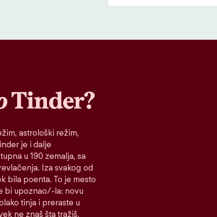
o
Tinder?
žim, astrološki režim,
nder je i dalje
stupna u 190 zemalja, sa
prevlačenja. Iza svakog od
ek bila poenta. To je mesto
e bi upoznao/-la: novu
lako tinja i preraste u
vek ne znaš šta tražiš,