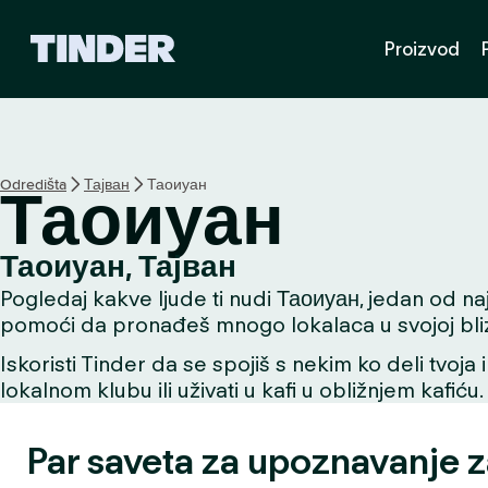
T
Proizvod
i
n
d
e
r
p
Odredišta
Тајван
Таоиуан
Таоиуан
o
č
e
Таоиуан, Тајван
t
Pogledaj kakve ljude ti nudi Таоиуан, jedan od najb
n
a
pomoći da pronađeš mnogo lokalaca u svojoj bliz
s
Iskoristi Tinder da se spojiš s nekim ko deli tvoja 
t
lokalnom klubu ili uživati u kafi u obližnjem kafiću.
r
a
n
Par saveta za upoznavanje 
i
c