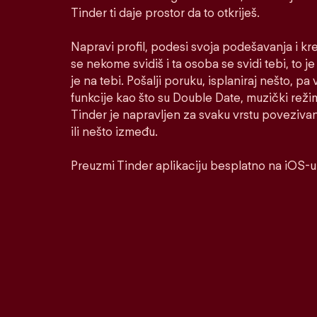
Tinder ti daje prostor da to otkriješ.
Napravi profil, podesi svoja podešavanja i kr
se nekome svidiš i ta osoba se svidi tebi, to j
je na tebi. Pošalji poruku, isplaniraj nešto, pa v
funkcije kao što su Double Date, muzički reži
Tinder je napravljen za svaku vrstu poveziva
ili nešto između.
Preuzmi Tinder aplikaciju besplatno na iOS-u 