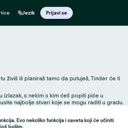
tice
Jezik
Prijavi se
 živiš ili planiraš tamo da putuješ, Tinder će ti
 u izlazak, s nekim s kim ćeš popiti piće u
skusite najbolje stvari koje se mogu raditi u gradu.
kcija. Evo nekoliko funkcija i saveta koji će učiniti
još boljim.