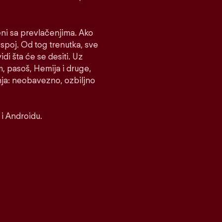
eni sa prevlačenjima. Ako
e spoj. Od tog trenutka, sve
idi šta će se desiti. Uz
m, pasoš, Hemija i druge,
nja: neobavezno, ozbiljno
i Androidu.