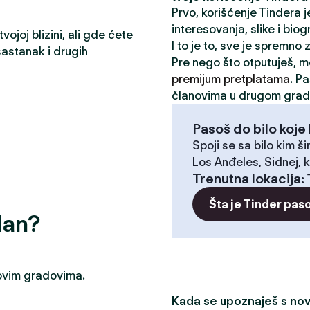
Prvo, korišćenje Tindera 
interesovanja, slike i biog
ojoj blizini, ali gde ćete
I to je to, sve je spremno
astanak i drugih
Pre nego što otputuješ, 
premijum pretplatama
. P
članovima u drugom grad
Pasoš do bilo koje 
Spoji se sa bilo kim ši
Los Anđeles, Sidnej, k
Trenutna lokacija
:
Šta je Tinder pas
dan?
u ovim gradovima.
Kada se upoznaješ s novi