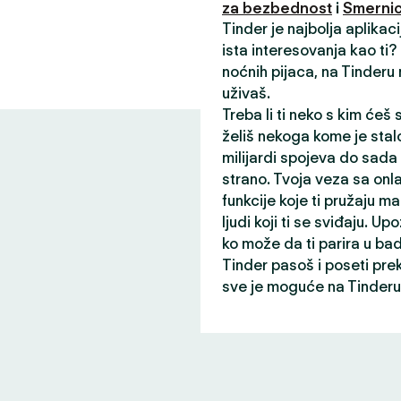
za bezbednost
i
Smernic
Tinder je najbolja aplikac
ista interesovanja kao ti
noćnih pijaca, na Tinderu
uživaš.
Treba li ti neko s kim ćeš
želiš nekoga kome je stalo
milijardi spojeva do sada
strano. Tvoja veza sa onl
funkcije koje ti pružaju ma
ljudi koji ti se sviđaju. Up
ko može da ti parira u ba
Tinder pasoš i poseti pre
sve je moguće na Tinderu