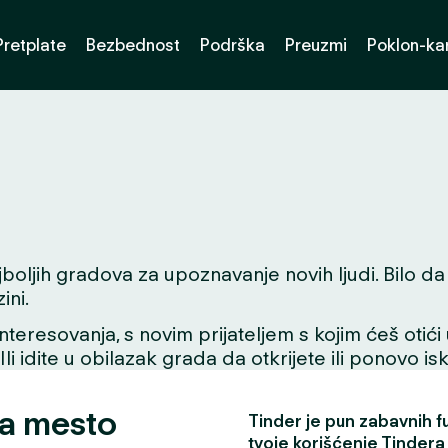
Pretplate
Bezbednost
Podrška
Preuzmi
Poklon-kar
oljih gradova za upoznavanje novih ljudi. Bilo da tu
ini.
interesovanja, s novim prijateljem s kojim ćeš otići
 Ili idite u obilazak grada da otkrijete ili ponovo i
za mesto
Tinder je pun zabavnih fun
tvoje korišćenje Tindera 