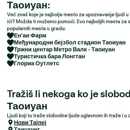
Таоиуан:
a
Već znaš koje je najbolje mesto za upoznavanje ljudi u tv
ići? Možda ti možemo pomoći. Evo najboljih mesta za s
popularnih mesta u gradu:
Ен'аи Фарм
Међународни бејзбол стадион Таоиуан
Тржни центар Метро Валк - Таоиуан
Туристичка бара Лонгтан
Глориа Оутлетс
Tražiš li nekoga ko je slobo
Таоиуан
Ljudi koji tu traže slobodne ljude uglavnom ih traže i 
Нови Тајпеј
Таицхунг