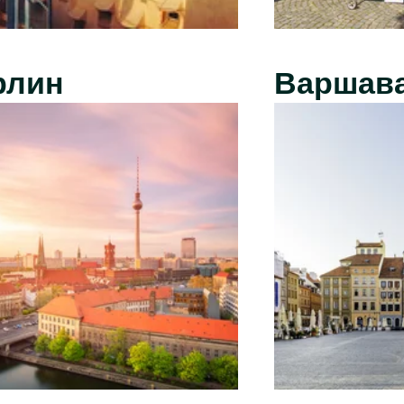
рлин
Варшав