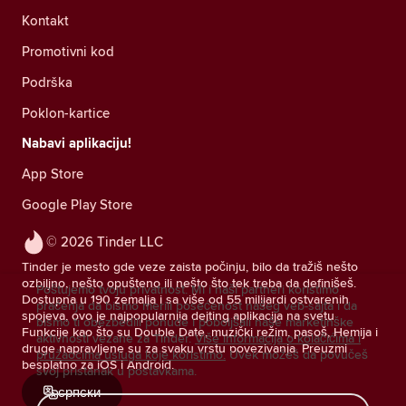
Kontakt
Promotivni kod
Podrška
Poklon-kartice
Nabavi aplikaciju!
App Store
Google Play Store
© 2026 Tinder LLC
Tinder je mesto gde veze zaista počinju, bilo da tražiš nešto
ozbiljno, nešto opušteno ili nešto što tek treba da definišeš.
Poštujemo tvoju privatnost. Mi i naši partneri koristimo
Dostupna u 190 zemalja i sa više od 55 milijardi ostvarenih
praćenja da bismo merili posećenost našeg veb-sajta i da
spojeva, ovo je najpopularnija dejting aplikacija na svetu.
bismo ti obezbedili ponude i poboljšali naše marketinške
Funkcije kao što su Double Date, muzički režim, pasoš, Hemija i
aktivnosti vezane za Tinder.
Više informacija o kolačićima i
druge napravljene su za svaku vrstu povezivanja. Preuzmi
pružaocima usluga koje koristimo.
Uvek možeš da povučeš
besplatno za iOS i Android.
svoj pristanak u postavkama.
српски