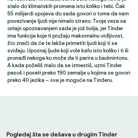
stalo do klimatskih promena isto koliko i tebi. Čak
55 milijardi spojeva do sada govori o tome da nam
povezivanje ljudi nije nimalo strano. Tvoja veza sa
onlajn upoznavanjem sada je još bolja, jer Tinder
ima funkcije koje ti pružaju maksimalnu vidljivost,
što znači da će te lakše primetiti ljudi koji ti se
sviđaju. Upoznaj ljude koji vole kafu isto koliko i ti ili
pronađi nekoga ko može da ti parira u badmintonu.
A kada poželiš malo da se izmestiš, uzmi Tinder
pasoš i poseti preko 190 zemalja u kojima se govori
preko 40 jezika – sve je moguće na Tinderu.
Pogledaj šta se dešava u drugim Tinder