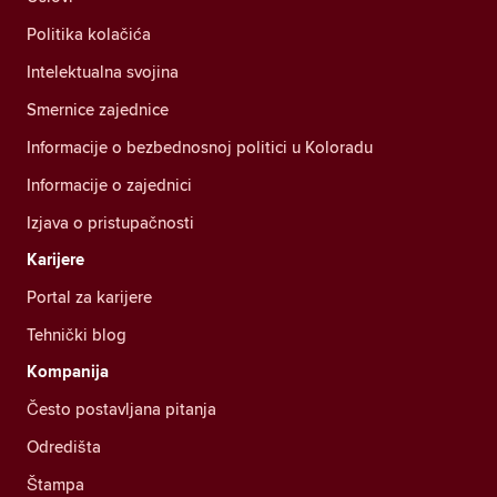
Politika kolačića
Intelektualna svojina
Smernice zajednice
Informacije o bezbednosnoj politici u Koloradu
Informacije o zajednici
Izjava o pristupačnosti
Karijere
Portal za karijere
Tehnički blog
Kompanija
Često postavljana pitanja
Odredišta
Štampa