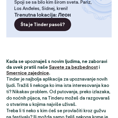
Spoji se sa bilo kim širom sveta. Pariz,
Los Anđeles, Sidnej, kreni!
Trenutna lokacija
:
Леон
Šta je Tinder pasoš?
Kada se upoznaješ s novim ljudima, ne zaboravi
da uvek pratiš naše
Savete za bezbednost
i
Smernice zajednice
.
Tinder je najbolja aplikacija za upoznavanje novih
ljudi. Tražiš li nekoga ko ima ista interesovanja kao
ti? Nikakav problem. Od putovanja, preko izlazaka,
do noćnih pijaca, na Tinderu možeš da razgovaraš
o stvarima u kojima najviše uživaš.
Treba li ti neko s kim ćeš se provlačiti kroz gužvu
na festivalu? Ili možda samo želiš nekoga kome je