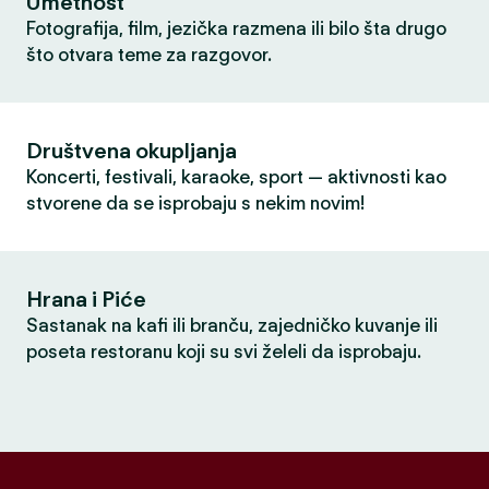
Umetnost
Fotografija, film, jezička razmena ili bilo šta drugo
što otvara teme za razgovor.
Društvena okupljanja
Koncerti, festivali, karaoke, sport — aktivnosti kao
stvorene da se isprobaju s nekim novim!
Hrana i Piće
Sastanak na kafi ili branču, zajedničko kuvanje ili
poseta restoranu koji su svi želeli da isprobaju.