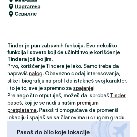
Цартагена
Севилле
Tinder je pun zabavnih funkcija. Evo nekoliko
funkcija i saveta koji će učiniti tvoje korišćenje
Tindera još boljim.
Prvo, korišćenje Tindera je lako. Samo treba da
napraviš
nalog
. Obavezno dodaj interesovanja,
slike i biografiju na profil da istakneš svoj karakter.
I to je to, sve je spremno za
spajanje
!
Pre nego što otputuješ, možeš da isprobaš
Tinder
pasoš
, koji je se nudi u našim
premijum
pretplatama
. Pasoš ti omogućava da promeniš
lokaciju i spajaš se sa članovima u drugom gradu.
Pasoš do bilo koje lokacije