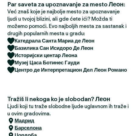
Par saveta za upoznavanje za mesto Леон:
a
Već znaš koje je najbolje mesto za upoznavanje
ljudi u tvojoj blizini, ali gde ćete ići? Možda ti
možemo pomoći. Evo najboljih mesta za sastanak i
drugih popularnih mesta u gradu:
Катедрала Санта Мариа де Леон
Базилика Сан Исидоро Де Леон
Историјски центар Леона
Музеј Цаса Ботинес Гауди
Центро де Интерпретацион Дел Леон Романо
Tražiš li nekoga ko je slobodan? Леон
Ljudi koji tu traže slobodne ljude uglavnom ih traže i
u ovim gradovima.
Мадрид
Барселона
Цордоба