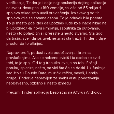
verifikacija, Tinder je i dalje najpopularnija dejting aplikacija
na svetu, dostupna u 190 zemalja, sa više od 55 milijardi
spojeva otkad smo uveli prevlačenja. Iza svakog od tih
spojeva krije se stvarna osoba. To je oduvek bila poenta.
To je mesto gde ideš da upoznaš ljude koje inače nikad ne
bi upoznao/-la: novu simpatiju, saputnika za putovanje,
nešto što polako tinja i preraste u nešto stvarno. Šta god
da tražiš, sve i da još uvek ne znaš šta tražiš, Tinder ti daje
prostor da to otkriješ.
Napravi profil, podesi svoja podešavanja i kreni sa
prevlačenjima. Ako se nekome svidiš i ta osoba se svidi
tebi, to je spoj. Od tog trenutka, sve je na tebi. Pošalji
poruku, isplaniraj nešto, pa vidi šta će se desiti. Uz funkcije
kao što su Double Date, muzički režim, pasoš, Hemija i
druge, Tinder je napravljen za svaku vrstu povezivanja:
neobavezno, ozbiljno ili nešto između.
Preuzmi Tinder aplikaciju besplatno na iOS-u i Androidu.