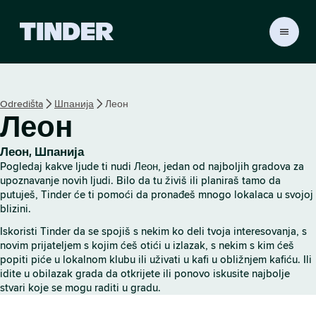
T
i
n
d
e
Odredišta
Шпанија
Леон
r
Леон
p
o
č
Леон, Шпанија
e
Pogledaj kakve ljude ti nudi Леон, jedan od najboljih gradova za
t
upoznavanje novih ljudi. Bilo da tu živiš ili planiraš tamo da
n
putuješ, Tinder će ti pomoći da pronađeš mnogo lokalaca u svojoj
blizini.
a
s
Iskoristi Tinder da se spojiš s nekim ko deli tvoja interesovanja, s
t
novim prijateljem s kojim ćeš otići u izlazak, s nekim s kim ćeš
r
popiti piće u lokalnom klubu ili uživati u kafi u obližnjem kafiću. Ili
a
idite u obilazak grada da otkrijete ili ponovo iskusite najbolje
n
stvari koje se mogu raditi u gradu.
i
c