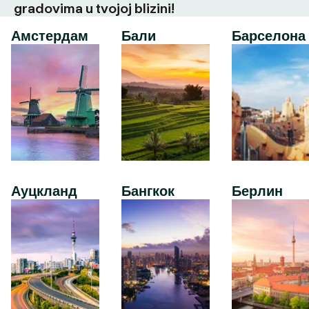
gradovima u tvojoj blizini!
Амстердам
Бали
Барселона
Ауцкланд
Бангкок
Берлин