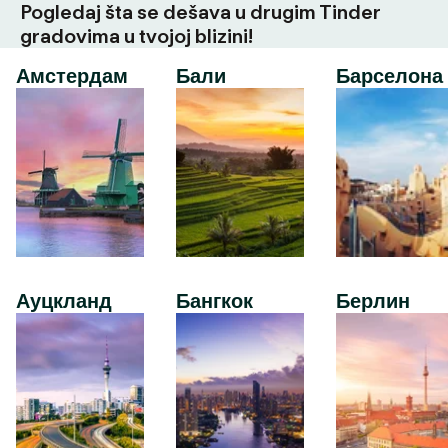
Pogledaj šta se dešava u drugim Tinder
gradovima u tvojoj blizini!
Амстердам
Бали
Барселона
Ауцкланд
Бангкок
Берлин