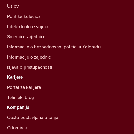
Uslovi
Politika kolačića
Intelektualna svojina
Smernice zajednice
Informacije o bezbednosnoj politici u Koloradu
Informacije o zajednici
Izjava o pristupačnosti
Karijere
Portal za karijere
Tehnički blog
Kompanija
Često postavljana pitanja
Odredišta