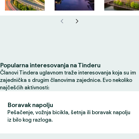
Popularna interesovanja na Tinderu
Članovi Tindera uglavnom traže interesovanja koja su im
zajednička s drugim članovima zajednice. Evo nekoliko
najčešćih aktivnosti:
Boravak napolju
Pešačenje, vožnja bicikla, šetnja ili boravak napolju
iz bilo kog razloga.