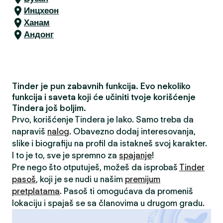
Инцхеон
Ханам
Андонг
Tinder je pun zabavnih funkcija. Evo nekoliko
funkcija i saveta koji će učiniti tvoje korišćenje
Tindera još boljim.
Prvo, korišćenje Tindera je lako. Samo treba da
napraviš
nalog
. Obavezno dodaj interesovanja,
slike i biografiju na profil da istakneš svoj karakter.
I to je to, sve je spremno za
spajanje
!
Pre nego što otputuješ, možeš da isprobaš
Tinder
pasoš
, koji je se nudi u našim
premijum
pretplatama
. Pasoš ti omogućava da promeniš
lokaciju i spajaš se sa članovima u drugom gradu.