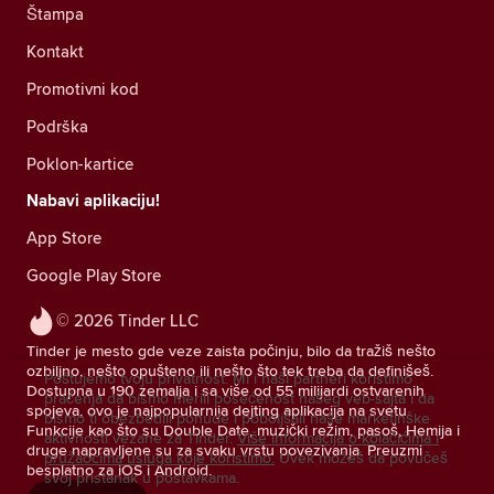
Štampa
Kontakt
Promotivni kod
Podrška
Poklon-kartice
Nabavi aplikaciju!
App Store
Google Play Store
© 2026 Tinder LLC
Tinder je mesto gde veze zaista počinju, bilo da tražiš nešto
ozbiljno, nešto opušteno ili nešto što tek treba da definišeš.
Poštujemo tvoju privatnost. Mi i naši partneri koristimo
Dostupna u 190 zemalja i sa više od 55 milijardi ostvarenih
praćenja da bismo merili posećenost našeg veb-sajta i da
spojeva, ovo je najpopularnija dejting aplikacija na svetu.
bismo ti obezbedili ponude i poboljšali naše marketinške
Funkcije kao što su Double Date, muzički režim, pasoš, Hemija i
aktivnosti vezane za Tinder.
Više informacija o kolačićima i
druge napravljene su za svaku vrstu povezivanja. Preuzmi
pružaocima usluga koje koristimo.
Uvek možeš da povučeš
besplatno za iOS i Android.
svoj pristanak u postavkama.