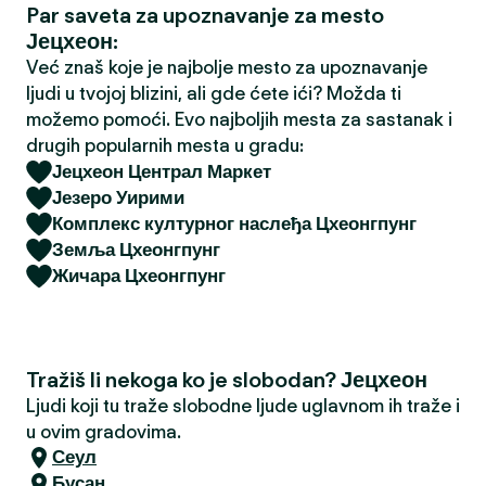
Par saveta za upoznavanje za mesto
a
Јецхеон:
Već znaš koje je najbolje mesto za upoznavanje
ljudi u tvojoj blizini, ali gde ćete ići? Možda ti
možemo pomoći. Evo najboljih mesta za sastanak i
drugih popularnih mesta u gradu:
Јецхеон Централ Маркет
Језеро Уирими
Комплекс културног наслеђа Цхеонгпунг
Земља Цхеонгпунг
Жичара Цхеонгпунг
Tražiš li nekoga ko je slobodan? Јецхеон
Ljudi koji tu traže slobodne ljude uglavnom ih traže i
u ovim gradovima.
Сеул
Бусан