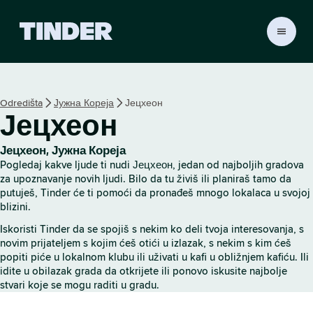
T
i
n
d
e
Odredišta
Јужна Кореја
Јецхеон
r
Јецхеон
p
o
č
Јецхеон, Јужна Кореја
e
Pogledaj kakve ljude ti nudi Јецхеон, jedan od najboljih gradova
t
za upoznavanje novih ljudi. Bilo da tu živiš ili planiraš tamo da
n
putuješ, Tinder će ti pomoći da pronađeš mnogo lokalaca u svojoj
blizini.
a
s
Iskoristi Tinder da se spojiš s nekim ko deli tvoja interesovanja, s
t
novim prijateljem s kojim ćeš otići u izlazak, s nekim s kim ćeš
r
popiti piće u lokalnom klubu ili uživati u kafi u obližnjem kafiću. Ili
a
idite u obilazak grada da otkrijete ili ponovo iskusite najbolje
n
stvari koje se mogu raditi u gradu.
i
c