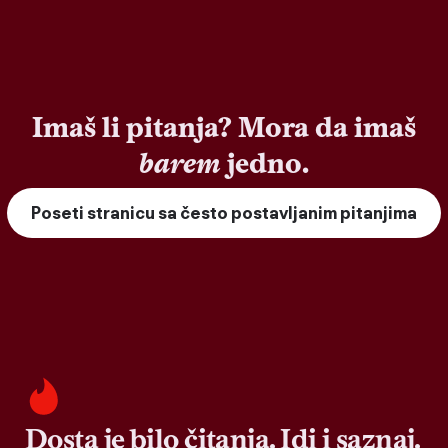
Imaš li pitanja? Mora da imaš
barem
jedno.
Poseti stranicu sa često postavljanim pitanjima
Dosta je bilo čitanja. Idi i saznaj.