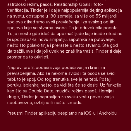
astrološki režim, pasoš, Relationship Goals i foto-
verifikacija, Tinder je i dalje najpopularnija dejting aplikacija
na svetu, dostupna u 190 zemalja, sa više od 55 milijardi
spojeva otkad smo uveli prevlačenja. Iza svakog od tih
spojeva krije se stvarna osoba. To je oduvek bila poenta.
To je mesto gde ideš da upoznaš ljude koje inače nikad ne
bi upoznao/-la: novu simpatiju, saputnika za putovanje,
nešto što polako tinja i preraste u nešto stvarno. Šta god
da tražiš, sve i da još uvek ne znaš šta tražiš, Tinder ti daje
prostor da to otkriješ.
Napravi profil, podesi svoja podešavanja i kreni sa
prevlačenjima. Ako se nekome svidiš i ta osoba se svidi
tebi, to je spoj. Od tog trenutka, sve je na tebi. Pošalji
poruku, isplaniraj nešto, pa vidi šta će se desiti. Uz funkcije
kao što su Double Date, muzički režim, pasoš, Hemija i
druge, Tinder je napravljen za svaku vrstu povezivanja:
neobavezno, ozbiljno ili nešto između.
Preuzmi Tinder aplikaciju besplatno na iOS-u i Androidu.