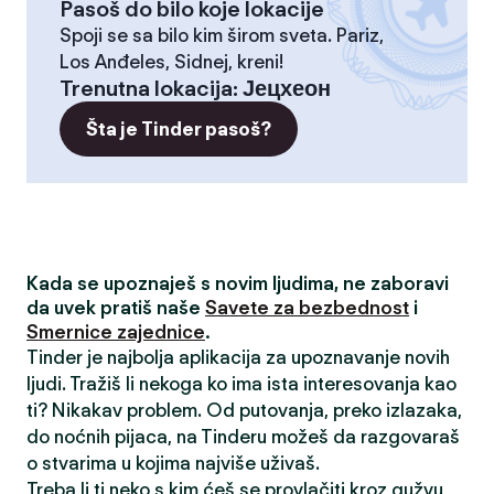
Pasoš do bilo koje lokacije
Spoji se sa bilo kim širom sveta. Pariz,
Los Anđeles, Sidnej, kreni!
Trenutna lokacija
:
Јецхеон
Šta je Tinder pasoš?
Kada se upoznaješ s novim ljudima, ne zaboravi
da uvek pratiš naše
Savete za bezbednost
i
Smernice zajednice
.
Tinder je najbolja aplikacija za upoznavanje novih
ljudi. Tražiš li nekoga ko ima ista interesovanja kao
ti? Nikakav problem. Od putovanja, preko izlazaka,
do noćnih pijaca, na Tinderu možeš da razgovaraš
o stvarima u kojima najviše uživaš.
Treba li ti neko s kim ćeš se provlačiti kroz gužvu