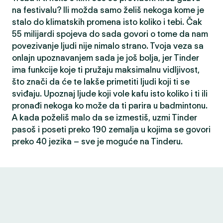
na festivalu? Ili možda samo želiš nekoga kome je
stalo do klimatskih promena isto koliko i tebi. Čak
55 milijardi spojeva do sada govori o tome da nam
povezivanje ljudi nije nimalo strano. Tvoja veza sa
onlajn upoznavanjem sada je još bolja, jer Tinder
ima funkcije koje ti pružaju maksimalnu vidljivost,
što znači da će te lakše primetiti ljudi koji ti se
sviđaju. Upoznaj ljude koji vole kafu isto koliko i ti ili
pronađi nekoga ko može da ti parira u badmintonu.
A kada poželiš malo da se izmestiš, uzmi Tinder
pasoš i poseti preko 190 zemalja u kojima se govori
preko 40 jezika – sve je moguće na Tinderu.