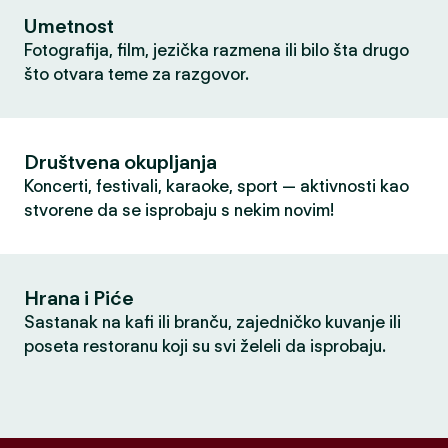
Umetnost
Fotografija, film, jezička razmena ili bilo šta drugo
što otvara teme za razgovor.
Društvena okupljanja
Koncerti, festivali, karaoke, sport — aktivnosti kao
stvorene da se isprobaju s nekim novim!
Hrana i Piće
Sastanak na kafi ili branču, zajedničko kuvanje ili
poseta restoranu koji su svi želeli da isprobaju.