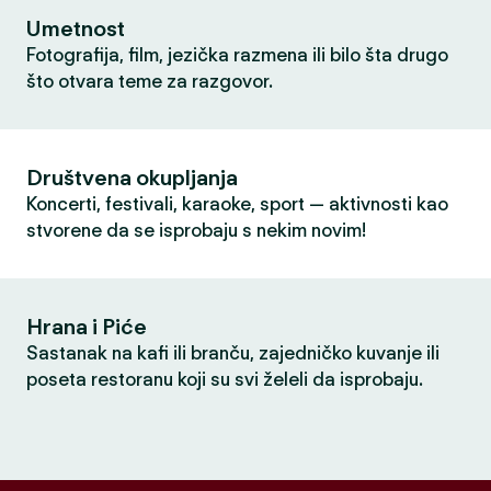
Umetnost
Fotografija, film, jezička razmena ili bilo šta drugo
što otvara teme za razgovor.
Društvena okupljanja
Koncerti, festivali, karaoke, sport — aktivnosti kao
stvorene da se isprobaju s nekim novim!
Hrana i Piće
Sastanak na kafi ili branču, zajedničko kuvanje ili
poseta restoranu koji su svi želeli da isprobaju.