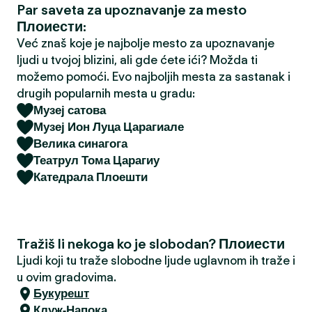
Par saveta za upoznavanje za mesto
a
Плоиести:
Već znaš koje je najbolje mesto za upoznavanje
ljudi u tvojoj blizini, ali gde ćete ići? Možda ti
možemo pomoći. Evo najboljih mesta za sastanak i
drugih popularnih mesta u gradu:
Музеј сатова
Музеј Ион Луца Царагиале
Велика синагога
Театрул Тома Царагиу
Катедрала Плоешти
Tražiš li nekoga ko je slobodan? Плоиести
Ljudi koji tu traže slobodne ljude uglavnom ih traže i
u ovim gradovima.
Букурешт
Клуж-Напока