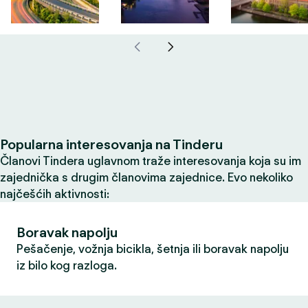
Popularna interesovanja na Tinderu
Članovi Tindera uglavnom traže interesovanja koja su im
zajednička s drugim članovima zajednice. Evo nekoliko
najčešćih aktivnosti:
Boravak napolju
Pešačenje, vožnja bicikla, šetnja ili boravak napolju
iz bilo kog razloga.