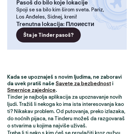
Pasoš do bilo koje lokacije
Spoji se sa bilo kim širom sveta. Pariz,
Los Anđeles, Sidnej, kreni!
Trenutna lokacija
:
Плоиести
Šta je Tinder pasoš?
Kada se upoznaješ s novim ljudima, ne zaboravi
da uvek pratiš naše
Savete za bezbednost
i
Smernice zajednice
.
Tinder je najbolja aplikacija za upoznavanje novih
ljudi. Tražiš li nekoga ko ima ista interesovanja kao
ti? Nikakav problem. Od putovanja, preko izlazaka,
do noćnih pijaca, na Tinderu možeš da razgovaraš
o stvarima u kojima najviše uživaš.
Treba li ti neko s kim ćeš se provlačiti kroz gužvu