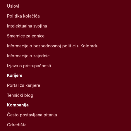
Uslovi
Politika kolačića
Intelektualna svojina
Smernice zajednice
Informacije o bezbednosnoj politici u Koloradu
Informacije o zajednici
Izjava o pristupačnosti
Karijere
Portal za karijere
Tehnički blog
Kompanija
Često postavljana pitanja
Odredišta