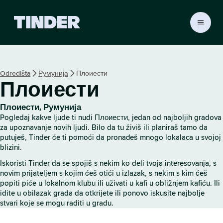
T
i
n
d
e
Odredišta
Румунија
Плоиести
r
Плоиести
p
o
č
Плоиести, Румунија
e
Pogledaj kakve ljude ti nudi Плоиести, jedan od najboljih gradova
t
za upoznavanje novih ljudi. Bilo da tu živiš ili planiraš tamo da
n
putuješ, Tinder će ti pomoći da pronađeš mnogo lokalaca u svojoj
blizini.
a
s
Iskoristi Tinder da se spojiš s nekim ko deli tvoja interesovanja, s
t
novim prijateljem s kojim ćeš otići u izlazak, s nekim s kim ćeš
r
popiti piće u lokalnom klubu ili uživati u kafi u obližnjem kafiću. Ili
a
idite u obilazak grada da otkrijete ili ponovo iskusite najbolje
n
stvari koje se mogu raditi u gradu.
i
c