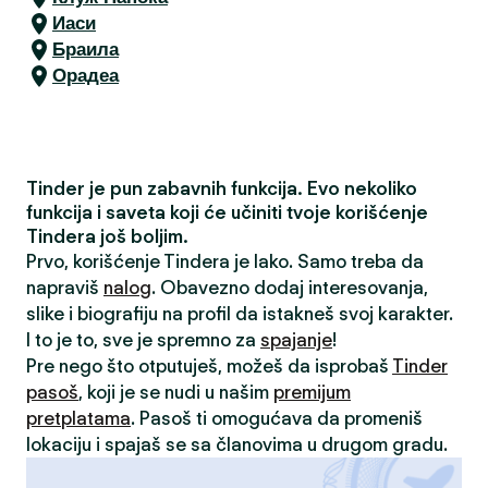
Иаси
Браила
Орадеа
Tinder je pun zabavnih funkcija. Evo nekoliko
funkcija i saveta koji će učiniti tvoje korišćenje
Tindera još boljim.
Prvo, korišćenje Tindera je lako. Samo treba da
napraviš
nalog
. Obavezno dodaj interesovanja,
slike i biografiju na profil da istakneš svoj karakter.
I to je to, sve je spremno za
spajanje
!
Pre nego što otputuješ, možeš da isprobaš
Tinder
pasoš
, koji je se nudi u našim
premijum
pretplatama
. Pasoš ti omogućava da promeniš
lokaciju i spajaš se sa članovima u drugom gradu.