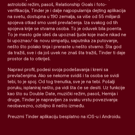
astrološki režim, pasoš, Relationship Goals i foto-
verifikacija, Tinder je i dalje najpopularnija dejting aplikacija
na svetu, dostupna u 190 zemalja, sa više od 55 milijardi
spojeva otkad smo uveli prevlačenja. Iza svakog od tih
spojeva krije se stvarna osoba. To je oduvek bila poenta.
To je mesto gde ideš da upoznaš ljude koje inače nikad ne
bi upoznao/-la: novu simpatiju, saputnika za putovanje,
nešto što polako tinja i preraste u nešto stvarno. Šta god
da tražiš, sve i da još uvek ne znaš šta tražiš, Tinder ti daje
prostor da to otkriješ.
Napravi profil, podesi svoja podešavanja i kreni sa
prevlačenjima. Ako se nekome svidiš i ta osoba se svidi
tebi, to je spoj. Od tog trenutka, sve je na tebi. Pošalji
poruku, isplaniraj nešto, pa vidi šta će se desiti. Uz funkcije
kao što su Double Date, muzički režim, pasoš, Hemija i
druge, Tinder je napravljen za svaku vrstu povezivanja:
neobavezno, ozbiljno ili nešto između.
Preuzmi Tinder aplikaciju besplatno na iOS-u i Androidu.