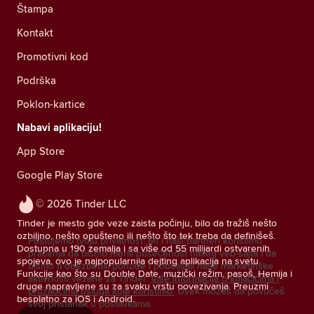
Štampa
Kontakt
Promotivni kod
Podrška
Poklon-kartice
Nabavi aplikaciju!
App Store
Google Play Store
© 2026 Tinder LLC
Tinder je mesto gde veze zaista počinju, bilo da tražiš nešto
ozbiljno, nešto opušteno ili nešto što tek treba da definišeš.
Poštujemo tvoju privatnost. Mi i naši partneri koristimo
Dostupna u 190 zemalja i sa više od 55 milijardi ostvarenih
praćenja da bismo merili posećenost našeg veb-sajta i da
spojeva, ovo je najpopularnija dejting aplikacija na svetu.
bismo ti obezbedili ponude i poboljšali naše marketinške
Funkcije kao što su Double Date, muzički režim, pasoš, Hemija i
aktivnosti vezane za Tinder.
Više informacija o kolačićima i
druge napravljene su za svaku vrstu povezivanja. Preuzmi
pružaocima usluga koje koristimo.
Uvek možeš da povučeš
besplatno za iOS i Android.
svoj pristanak u postavkama.