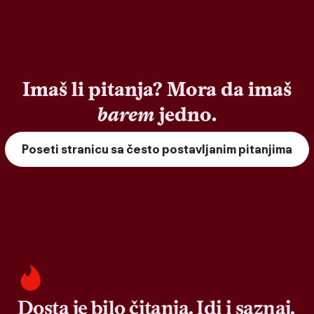
Imaš li pitanja? Mora da imaš
barem
jedno.
Poseti stranicu sa često postavljanim pitanjima
Dosta je bilo čitanja. Idi i saznaj.