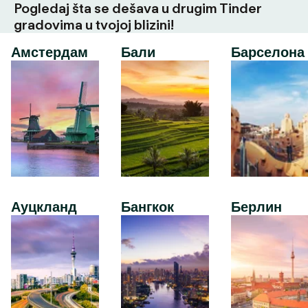
Pogledaj šta se dešava u drugim Tinder
gradovima u tvojoj blizini!
Амстердам
Бали
Барселона
Ауцкланд
Бангкок
Берлин