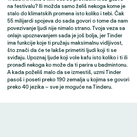
na festivalu? Ili možda samo želiš nekoga kome je
stalo do klimatskih promena isto koliko i tebi. Čak
55 milijardi spojeva do sada govori o tome da nam
povezivanje ljudi nije nimalo strano. Tvoja veza sa
onlajn upoznavanjem sada je još bolja, jer Tinder
ima funkcije koje ti pružaju maksimalnu vidljivost,
što znači da će te lakše primetiti ljudi koji ti se
sviđaju. Upoznaj ljude koji vole kafu isto koliko i ti ili
pronađi nekoga ko može da ti parira u badmintonu.
A kada poželiš malo da se izmestiš, uzmi Tinder
pasoš i poseti preko 190 zemalja u kojima se govori
preko 40 jezika – sve je moguće na Tinderu.