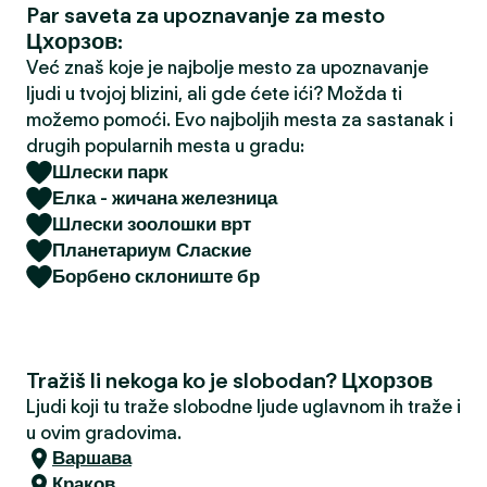
Par saveta za upoznavanje za mesto
a
Цхорзов:
Već znaš koje je najbolje mesto za upoznavanje
ljudi u tvojoj blizini, ali gde ćete ići? Možda ti
možemo pomoći. Evo najboljih mesta za sastanak i
drugih popularnih mesta u gradu:
Шлески парк
Елка - жичана железница
Шлески зоолошки врт
Планетариум Слаские
Борбено склониште бр
Tražiš li nekoga ko je slobodan? Цхорзов
Ljudi koji tu traže slobodne ljude uglavnom ih traže i
u ovim gradovima.
Варшава
Краков