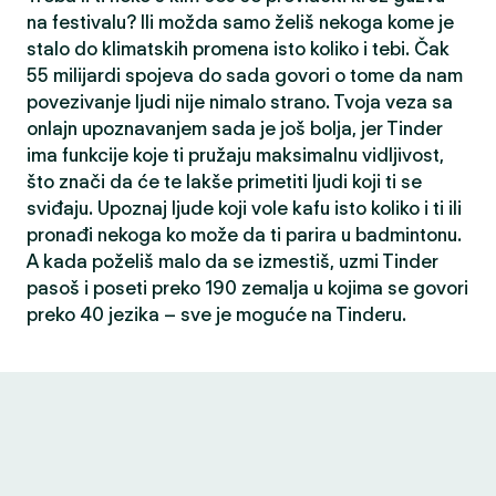
na festivalu? Ili možda samo želiš nekoga kome je
stalo do klimatskih promena isto koliko i tebi. Čak
55 milijardi spojeva do sada govori o tome da nam
povezivanje ljudi nije nimalo strano. Tvoja veza sa
onlajn upoznavanjem sada je još bolja, jer Tinder
ima funkcije koje ti pružaju maksimalnu vidljivost,
što znači da će te lakše primetiti ljudi koji ti se
sviđaju. Upoznaj ljude koji vole kafu isto koliko i ti ili
pronađi nekoga ko može da ti parira u badmintonu.
A kada poželiš malo da se izmestiš, uzmi Tinder
pasoš i poseti preko 190 zemalja u kojima se govori
preko 40 jezika – sve je moguće na Tinderu.