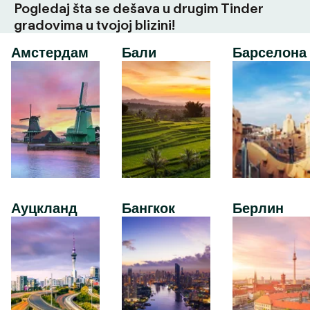
Pogledaj šta se dešava u drugim Tinder
gradovima u tvojoj blizini!
Амстердам
Бали
Барселона
Ауцкланд
Бангкок
Берлин