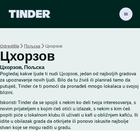
T
i
n
d
e
Odredišta
Пољска
Цхорзов
r
Цхорзов
p
o
č
Цхорзов, Пољска
e
Pogledaj kakve ljude ti nudi Цхорзов, jedan od najboljih gradova
t
za upoznavanje novih ljudi. Bilo da tu živiš ili planiraš tamo da
n
putuješ, Tinder će ti pomoći da pronađeš mnogo lokalaca u svojoj
blizini.
a
s
Iskoristi Tinder da se spojiš s nekim ko deli tvoja interesovanja, s
t
novim prijateljem s kojim ćeš otići u izlazak, s nekim s kim ćeš
r
popiti piće u lokalnom klubu ili uživati u kafi u obližnjem kafiću. Ili
a
idite u obilazak grada da otkrijete ili ponovo iskusite najbolje
n
stvari koje se mogu raditi u gradu.
i
c