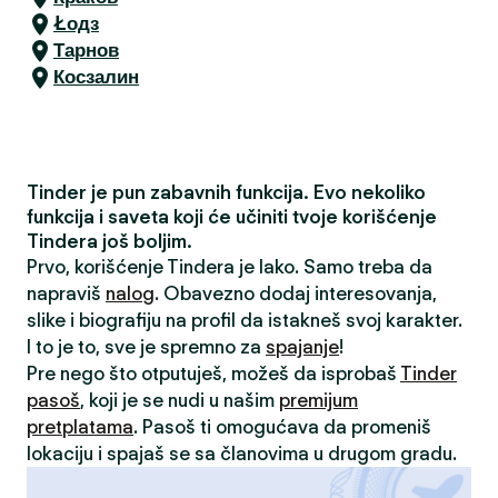
Łодз
Тарнов
Косзалин
Tinder je pun zabavnih funkcija. Evo nekoliko
funkcija i saveta koji će učiniti tvoje korišćenje
Tindera još boljim.
Prvo, korišćenje Tindera je lako. Samo treba da
napraviš
nalog
. Obavezno dodaj interesovanja,
slike i biografiju na profil da istakneš svoj karakter.
I to je to, sve je spremno za
spajanje
!
Pre nego što otputuješ, možeš da isprobaš
Tinder
pasoš
, koji je se nudi u našim
premijum
pretplatama
. Pasoš ti omogućava da promeniš
lokaciju i spajaš se sa članovima u drugom gradu.