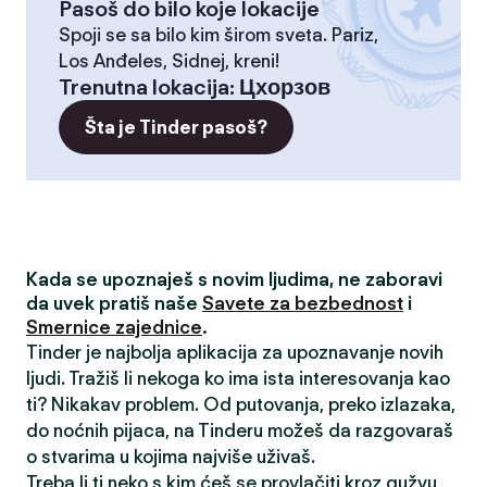
Pasoš do bilo koje lokacije
Spoji se sa bilo kim širom sveta. Pariz,
Los Anđeles, Sidnej, kreni!
Trenutna lokacija
:
Цхорзов
Šta je Tinder pasoš?
Kada se upoznaješ s novim ljudima, ne zaboravi
da uvek pratiš naše
Savete za bezbednost
i
Smernice zajednice
.
Tinder je najbolja aplikacija za upoznavanje novih
ljudi. Tražiš li nekoga ko ima ista interesovanja kao
ti? Nikakav problem. Od putovanja, preko izlazaka,
do noćnih pijaca, na Tinderu možeš da razgovaraš
o stvarima u kojima najviše uživaš.
Treba li ti neko s kim ćeš se provlačiti kroz gužvu