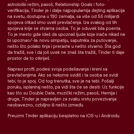
astrološki režim, pasoš, Relationship Goals i foto-
verifikacija, Tinder je i dalje najpopularnija dejting aplikacija
na svetu, dostupna u 190 zemalja, sa više od 55 milijardi
spojeva otkad smo uveli prevlačenja. Iza svakog od tih
spojeva krije se stvarna osoba. To je oduvek bila poenta.
To je mesto gde ideš da upoznaš ljude koje inače nikad ne
bi upoznao/-la: novu simpatiju, saputnika za putovanje,
nešto što polako tinja i preraste u nešto stvarno. Šta god
da tražiš, sve i da još uvek ne znaš šta tražiš, Tinder ti daje
prostor da to otkriješ.
Napravi profil, podesi svoja podešavanja i kreni sa
prevlačenjima. Ako se nekome svidiš i ta osoba se svidi
tebi, to je spoj. Od tog trenutka, sve je na tebi. Pošalji
poruku, isplaniraj nešto, pa vidi šta će se desiti. Uz funkcije
kao što su Double Date, muzički režim, pasoš, Hemija i
druge, Tinder je napravljen za svaku vrstu povezivanja:
neobavezno, ozbiljno ili nešto između.
Preuzmi Tinder aplikaciju besplatno na iOS-u i Androidu.