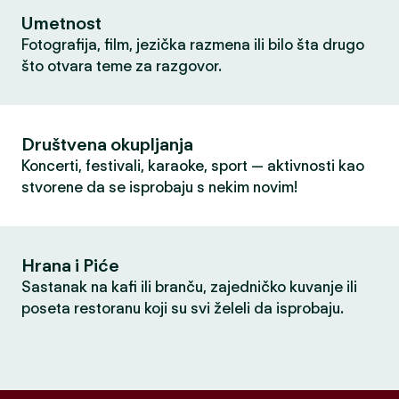
Umetnost
Fotografija, film, jezička razmena ili bilo šta drugo
što otvara teme za razgovor.
Društvena okupljanja
Koncerti, festivali, karaoke, sport — aktivnosti kao
stvorene da se isprobaju s nekim novim!
Hrana i Piće
Sastanak na kafi ili branču, zajedničko kuvanje ili
poseta restoranu koji su svi želeli da isprobaju.