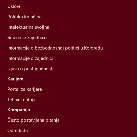
Uslovi
Politika kolačića
Intelektualna svojina
Smernice zajednice
Informacije o bezbednosnoj politici u Koloradu
Informacije o zajednici
Izjava o pristupačnosti
Karijere
Portal za karijere
Tehnički blog
Kompanija
Često postavljana pitanja
Odredišta