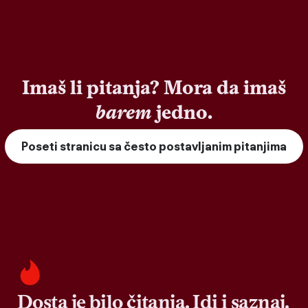
Imaš li pitanja? Mora da imaš
barem
jedno.
Poseti stranicu sa često postavljanim pitanjima
Dosta je bilo čitanja. Idi i saznaj.