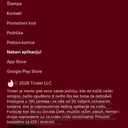
Štampa
Kontakt
Promotivni kod
Podrška
Poklon-kartice
Nabavi aplikaciju!
App Store
Google Play Store
© 2026 Tinder LLC
Tinder je mesto gde veze zaista počinju, bilo da tražiš nešto
ozbiljno, nešto opušteno ili nešto što tek treba da definišeš.
Poštujemo tvoju privatnost. Mi i naši partneri koristimo
Dostupna u 190 zemalja i sa više od 55 milijardi ostvarenih
praćenja da bismo merili posećenost našeg veb-sajta i da
spojeva, ovo je najpopularnija dejting aplikacija na svetu.
bismo ti obezbedili ponude i poboljšali naše marketinške
Funkcije kao što su Double Date, muzički režim, pasoš, Hemija i
aktivnosti vezane za Tinder.
Više informacija o kolačićima i
druge napravljene su za svaku vrstu povezivanja. Preuzmi
pružaocima usluga koje koristimo.
Uvek možeš da povučeš
besplatno za iOS i Android.
svoj pristanak u postavkama.