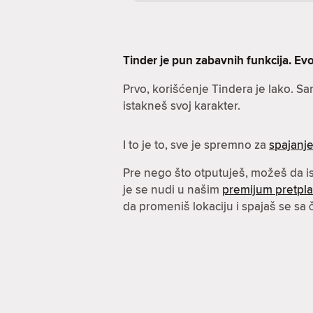
Tinder je pun zabavnih funkcija. Evo 
Prvo, korišćenje Tindera je lako. S
istakneš svoj karakter.
I to je to, sve je spremno za
spajanj
Pre nego što otputuješ, možeš da 
je se nudi u našim
premijum pretpl
da promeniš lokaciju i spajaš se sa