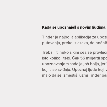
Kada se upoznaješ s novim ljudima,
Tinder je najbolja aplikacija za upo
putovanja, preko izlazaka, do noćni
Treba li ti neko s kim ćeš se provla
isto koliko i tebi. Čak 55 milijardi 
upoznavanjem sada je još bolja, jer T
koji ti se sviđaju. Upoznaj ljude koj
malo da se izmestiš, uzmi Tinder pa