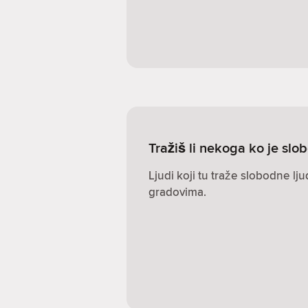
Tražiš li nekoga ko je s
Ljudi koji tu traže slobodne lj
gradovima.