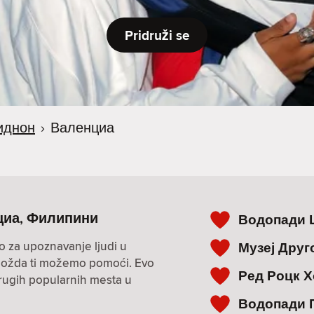
Pridruži se
иднон
›
Валенциа
нциа, Филипини
Водопади 
o za upoznavanje ljudi u
Музеј Друг
i? Možda ti možemo pomoći. Evo
Ред Роцк Х
drugih popularnih mesta u
Водопади 