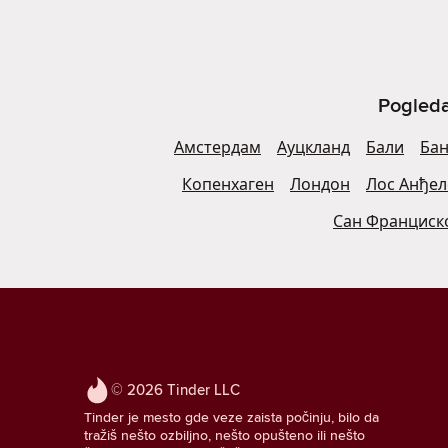
Pogleda
Амстердам
Ауцкланд
Бали
Бан
Копенхаген
Лондон
Лос Анђел
Сан Франциск
© 2026 Tinder LLC
Tinder je mesto gde veze zaista počinju, bilo da
tražiš nešto ozbiljno, nešto opušteno ili nešto