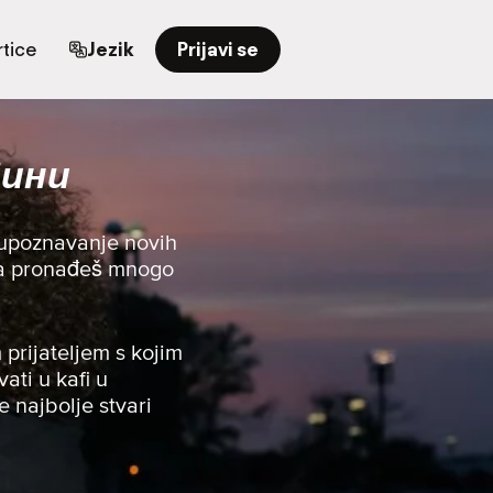
tice
Jezik
Prijavi se
пини
 upoznavanje novih
i da pronađeš mnogo
 prijateljem s kojim
vati u kafi u
e najbolje stvari