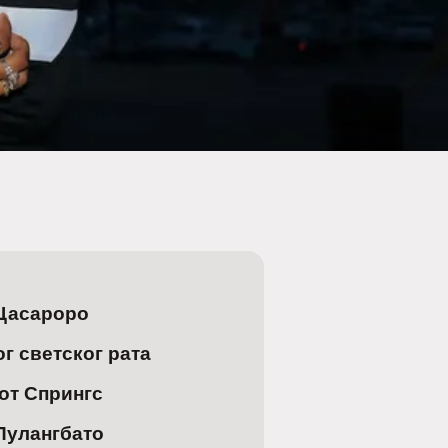
Цасароро
ог светског рата
от Спрингс
Пулангбато