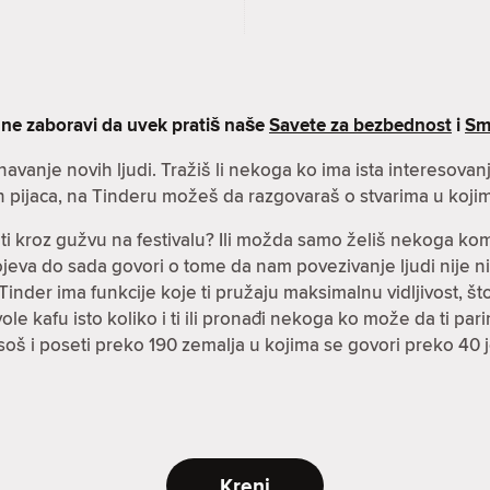
 ne zaboravi da uvek pratiš naše
Savete za bezbednost
i
Sm
znavanje novih ljudi. Tražiš li nekoga ko ima ista interesova
h pijaca, na Tinderu možeš da razgovaraš o stvarima u kojim
čiti kroz gužvu na festivalu? Ili možda samo želiš nekoga k
spojeva do sada govori o tome da nam povezivanje ljudi nije n
inder ima funkcije koje ti pružaju maksimalnu vidljivost, što 
i vole kafu isto koliko i ti ili pronađi nekoga ko može da ti p
soš i poseti preko 190 zemalja u kojima se govori preko 40 
Kreni