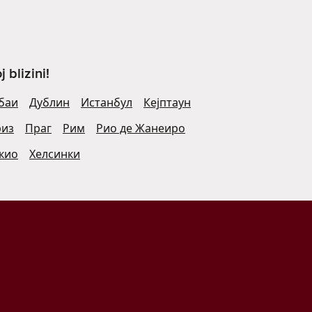
blizini!
баи
Дублин
Истанбул
Кејптаун
риз
Праг
Рим
Рио де Жанеиро
кио
Хелсинки