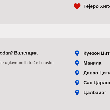
Тејеро Хиг
lobodan? Валенциа
Куезон Цит
Манила
ude uglavnom ih traže i u ovim
Давао Цит
Сан Царло
Цалбаиог