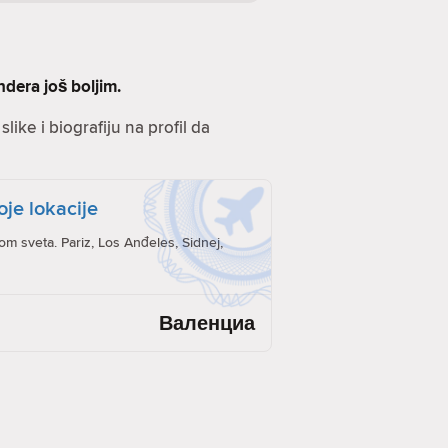
ndera još boljim.
like i biografiju na profil da
oje lokacije
rom sveta. Pariz, Los Anđeles, Sidnej,
Валенциа