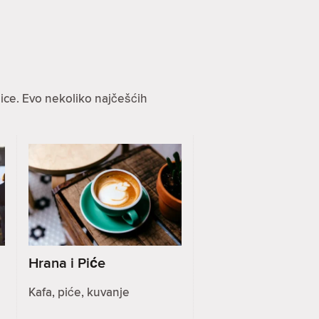
ice. Evo nekoliko najčešćih
Hrana i Piće
Kafa, piće, kuvanje