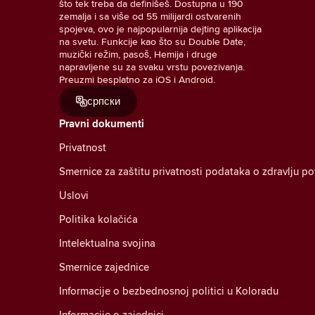
što tek treba da definišeš. Dostupna u 190
zemalja i sa više od 55 milijardi ostvarenih
spojeva, ovo je najpopularnija dejting aplikacija
na svetu. Funkcije kao što su Double Date,
muzički režim, pasoš, Hemija i druge
napravljene su za svaku vrstu povezivanja.
Preuzmi besplatno za iOS i Android.
српски
Pravni dokumenti
Privatnost
Smernice za zaštitu privatnosti podataka o zdravlju p
Uslovi
Politika kolačića
Intelektualna svojina
Smernice zajednice
Informacije o bezbednosnoj politici u Koloradu
Informacije o zajednici