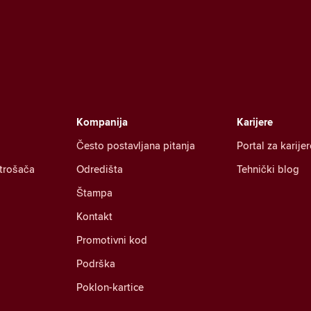
Kompanija
Karijere
Često postavljana pitanja
Portal za karijer
otrošača
Odredišta
Tehnički blog
Štampa
Kontakt
Promotivni kod
Podrška
Poklon-kartice