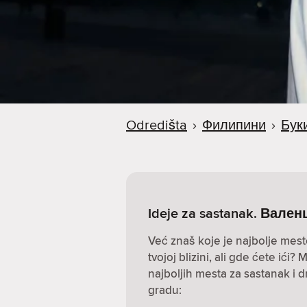
a
Odredišta
›
Филипини
›
Бук
Ideje za sastanak. Вале
Već znaš koje je najbolje mest
tvojoj blizini, ali gde ćete ić
najboljih mesta za sastanak i 
gradu: