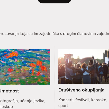
eresovanja koja su im zajednička s drugim članovima zajedn
Društvena okupljanja
Umetnost
Koncerti, festivali, karaoke,
otografija, učenje jezika,
sport
bioskop