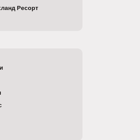
хланд Ресорт
и
и
с