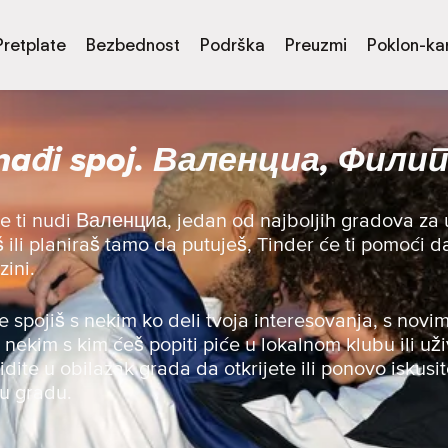
Pretplate
Bezbednost
Podrška
Preuzmi
Poklon-kar
nađi spoj. Валенциа, Фили
e ti nudi Валенциа, jedan od najboljih gradova za
viš ili planiraš tamo da putuješ, Tinder će ti pomoć
zini.
se spojiš s nekim ko deli tvoja interesovanja, s novim
s nekim s kim ćeš popiti piće u lokalnom klubu ili uži
 idite u obilazak grada da otkrijete ili ponovo iskusit
 u gradu.