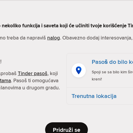
nekoliko funkcija i saveta koji će učiniti tvoje korišćenje Ti
amo treba da napraviš
nalog
. Obavezno dodaj interesovanja, s
Pasoš do bilo k
e
!
Spoji se sa bilo kim ši
isprobaš
Tinder pasoš
, koji
kreni!
atama
. Pasoš ti omogućava
 članovima u drugom gradu.
Trenutna lokacija
Pridruži se