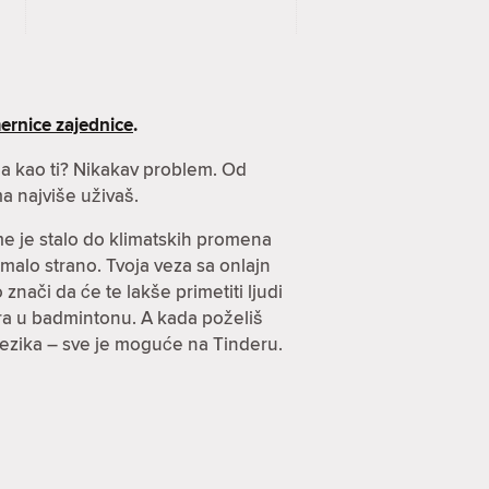
ernice zajednice
.
nja kao ti? Nikakav problem. Od
a najviše uživaš.
ome je stalo do klimatskih promena
imalo strano. Tvoja veza sa onlajn
znači da će te lakše primetiti ljudi
arira u badmintonu. A kada poželiš
jezika – sve je moguće na Tinderu.