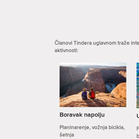
Članovi Tindera uglavnom traže int
aktivnosti:
Boravak napolju
Planinarenje, vožnja bicikla,
F
šetnja