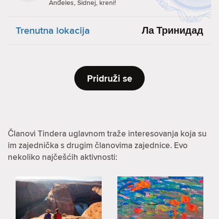
Anđeles, Sidnej, kreni!
Trenutna lokacija
Ла Тринидад
Pridruži se
Članovi Tindera uglavnom traže interesovanja koja su
im zajednička s drugim članovima zajednice. Evo
nekoliko najčešćih aktivnosti: