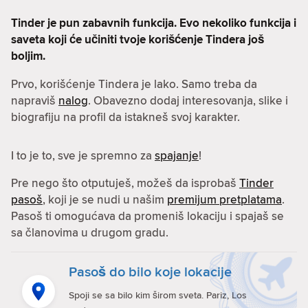
Tinder je pun zabavnih funkcija. Evo nekoliko funkcija i
saveta koji će učiniti tvoje korišćenje Tindera još
boljim.
Prvo, korišćenje Tindera je lako. Samo treba da
napraviš
nalog
. Obavezno dodaj interesovanja, slike i
biografiju na profil da istakneš svoj karakter.
I to je to, sve je spremno za
spajanje
!
Pre nego što otputuješ, možeš da isprobaš
Tinder
pasoš
, koji je se nudi u našim
premijum pretplatama
.
Pasoš ti omogućava da promeniš lokaciju i spajaš se
sa članovima u drugom gradu.
Pasoš do bilo koje lokacije
Spoji se sa bilo kim širom sveta. Pariz, Los