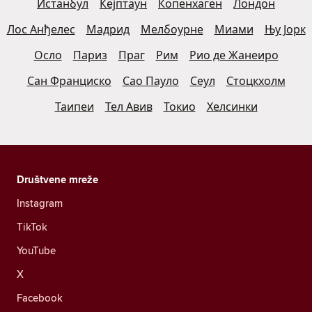
Истанбул
Кејптаун
Копенхаген
Лондон
Лос Анђелес
Мадрид
Мелбоурне
Миами
Њу Јорк
Осло
Париз
Праг
Рим
Рио де Жанеиро
Сан Франциско
Сао Пауло
Сеул
Стоцкхолм
Таипеи
Тел Авив
Токио
Хелсинки
Društvene mreže
Instagram
TikTok
YouTube
X
Facebook