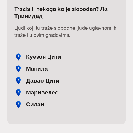
Tražiš li nekoga ko je slobodan? Ла
Тринидад
Ljudi koji tu traže slobodne ljude uglavnom ih
traže i u ovim gradovima.
Куезон Цити
Манила
Давао Цити
Маривелес
Силаи