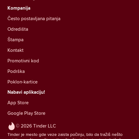
Kompanija
Često postavljana pitanja
Odredišta
Štampa
Kontakt
Promotivni kod
Podrška
Poklon-kartice
Nabavi aplikaciju!
App Store
Google Play Store
© 2026 Tinder LLC
Tinder je mesto gde veze zaista počinju, bilo da tražiš nešto