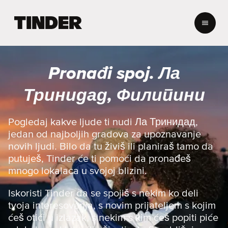
T
i
n
d
e
Pronađi spoj. Ла
r
p
Тринидад, Филипини
o
č
e
Pogledaj kakve ljude ti nudi Ла Тринидад,
t
jedan od najboljih gradova za upoznavanje
n
novih ljudi. Bilo da tu živiš ili planiraš tamo da
a
putuješ, Tinder će ti pomoći da pronađeš
s
mnogo lokalaca u svojoj blizini.
t
r
a
Iskoristi Tinder da se spojiš s nekim ko deli
n
tvoja interesovanja, s novim prijateljem s kojim
i
ćeš otići u izlazak, s nekim s kim ćeš popiti piće
c