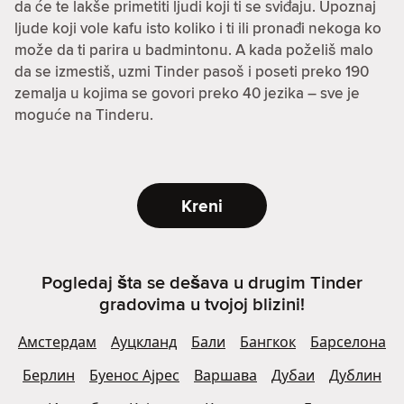
da će te lakše primetiti ljudi koji ti se sviđaju. Upoznaj
ljude koji vole kafu isto koliko i ti ili pronađi nekoga ko
može da ti parira u badmintonu. A kada poželiš malo
da se izmestiš, uzmi Tinder pasoš i poseti preko 190
zemalja u kojima se govori preko 40 jezika – sve je
moguće na Tinderu.
Kreni
Pogledaj šta se dešava u drugim Tinder
gradovima u tvojoj blizini!
Амстердам
Ауцкланд
Бали
Бангкок
Барселона
Берлин
Буенос Ајрес
Варшава
Дубаи
Дублин