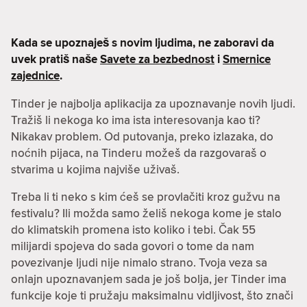
Kada se upoznaješ s novim ljudima, ne zaboravi da
uvek pratiš naše
Savete za bezbednost
i
Smernice
zajednice
.
Tinder je najbolja aplikacija za upoznavanje novih ljudi.
Tražiš li nekoga ko ima ista interesovanja kao ti?
Nikakav problem. Od putovanja, preko izlazaka, do
noćnih pijaca, na Tinderu možeš da razgovaraš o
stvarima u kojima najviše uživaš.
Treba li ti neko s kim ćeš se provlačiti kroz gužvu na
festivalu? Ili možda samo želiš nekoga kome je stalo
do klimatskih promena isto koliko i tebi. Čak 55
milijardi spojeva do sada govori o tome da nam
povezivanje ljudi nije nimalo strano. Tvoja veza sa
onlajn upoznavanjem sada je još bolja, jer Tinder ima
funkcije koje ti pružaju maksimalnu vidljivost, što znači