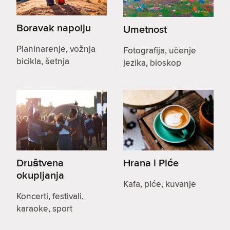
Boravak napolju
Umetnost
Planinarenje, vožnja
Fotografija, učenje
bicikla, šetnja
jezika, bioskop
Društvena
Hrana i Piće
okupljanja
Kafa, piće, kuvanje
Koncerti, festivali,
karaoke, sport