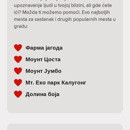
upoznavanje ljudi u tvojoj blizini, ali gde ćete
ići? Možda ti možemo pomoći. Evo najboljih
mesta za sastanak i drugih popularnih mesta u
gradu:
Фарма јагода
Моунт Цоста
Моунт Јумбо
Мт. Еко парк Калугонг
Долина боја