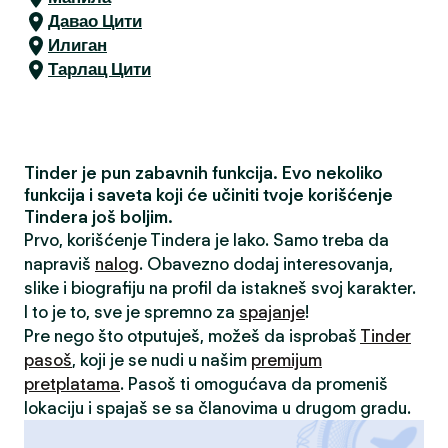
Давао Цити
Илиган
Тарлац Цити
Tinder je pun zabavnih funkcija. Evo nekoliko
funkcija i saveta koji će učiniti tvoje korišćenje
Tindera još boljim.
Prvo, korišćenje Tindera je lako. Samo treba da
napraviš
nalog
. Obavezno dodaj interesovanja,
slike i biografiju na profil da istakneš svoj karakter.
I to je to, sve je spremno za
spajanje
!
Pre nego što otputuješ, možeš da isprobaš
Tinder
pasoš
, koji je se nudi u našim
premijum
pretplatama
. Pasoš ti omogućava da promeniš
lokaciju i spajaš se sa članovima u drugom gradu.