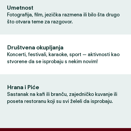
Umetnost
Fotografija, film, jezička razmena ili bilo šta drugo
što otvara teme za razgovor.
Društvena okupljanja
Koncerti, festivali, karaoke, sport — aktivnosti kao
stvorene da se isprobaju s nekim novim!
Hrana i Piće
Sastanak na kafi ili branču, zajedničko kuvanje ili
poseta restoranu koji su svi želeli da isprobaju.