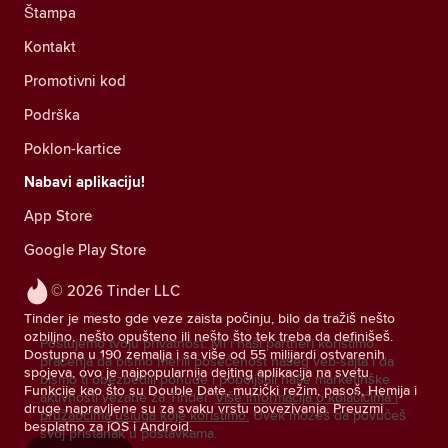
Štampa
Kontakt
Promotivni kod
Podrška
Poklon-kartice
Nabavi aplikaciju!
App Store
Google Play Store
© 2026 Tinder LLC
Tinder je mesto gde veze zaista počinju, bilo da tražiš nešto
ozbiljno, nešto opušteno ili nešto što tek treba da definišeš.
Poštujemo tvoju privatnost. Mi i naši partneri koristimo
Dostupna u 190 zemalja i sa više od 55 milijardi ostvarenih
praćenja da bismo merili posećenost našeg veb-sajta i da
spojeva, ovo je najpopularnija dejting aplikacija na svetu.
bismo ti obezbedili ponude i poboljšali naše marketinške
Funkcije kao što su Double Date, muzički režim, pasoš, Hemija i
aktivnosti vezane za Tinder.
Više informacija o kolačićima i
druge napravljene su za svaku vrstu povezivanja. Preuzmi
pružaocima usluga koje koristimo.
Uvek možeš da povučeš
besplatno za iOS i Android.
svoj pristanak u postavkama.