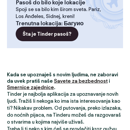
Pasoš do bilo koje lokacije
Spoji se sa bilo kim širom sveta. Pariz,
Los Anđeles, Sidnej, kreni!
Trenutna lokacija
:
Багуио
Šta je Tinder pasoš?
Kada se upoznaješ s novim ljudima, ne zaboravi
da uvek pratiš naše
Savete za bezbednost
i
Smernice zajednice
.
Tinder je najbolja aplikacija za upoznavanje novih
ljudi. Tražiš li nekoga ko ima ista interesovanja kao
ti? Nikakav problem. Od putovanja, preko izlazaka,
do noćnih pijaca, na Tinderu možeš da razgovaraš
o stvarima u kojima najviše uživaš.
Treba li ti neko s kim ćeš se provlačiti kroz gužvu