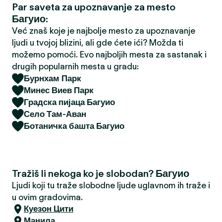
Par saveta za upoznavanje za mesto
a
Багуио:
Već znaš koje je najbolje mesto za upoznavanje
ljudi u tvojoj blizini, ali gde ćete ići? Možda ti
možemo pomoći. Evo najboljih mesta za sastanak i
drugih popularnih mesta u gradu:
Бурнхам Парк
Минес Виев Парк
Градска пијаца Багуио
Село Там-Аван
Ботаничка башта Багуио
Tražiš li nekoga ko je slobodan? Багуио
Ljudi koji tu traže slobodne ljude uglavnom ih traže i
u ovim gradovima.
Куезон Цити
Манила