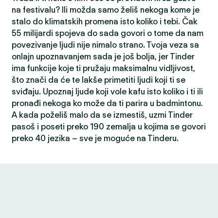
na festivalu? Ili možda samo želiš nekoga kome je
stalo do klimatskih promena isto koliko i tebi. Čak
55 milijardi spojeva do sada govori o tome da nam
povezivanje ljudi nije nimalo strano. Tvoja veza sa
onlajn upoznavanjem sada je još bolja, jer Tinder
ima funkcije koje ti pružaju maksimalnu vidljivost,
što znači da će te lakše primetiti ljudi koji ti se
sviđaju. Upoznaj ljude koji vole kafu isto koliko i ti ili
pronađi nekoga ko može da ti parira u badmintonu.
A kada poželiš malo da se izmestiš, uzmi Tinder
pasoš i poseti preko 190 zemalja u kojima se govori
preko 40 jezika – sve je moguće na Tinderu.