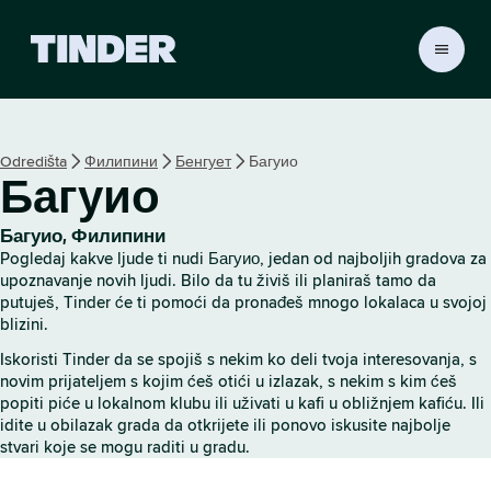
T
i
n
d
e
Odredišta
Филипини
Бенгует
Багуио
r
Багуио
p
o
č
Багуио, Филипини
e
Pogledaj kakve ljude ti nudi Багуио, jedan od najboljih gradova za
t
upoznavanje novih ljudi. Bilo da tu živiš ili planiraš tamo da
n
putuješ, Tinder će ti pomoći da pronađeš mnogo lokalaca u svojoj
blizini.
a
s
Iskoristi Tinder da se spojiš s nekim ko deli tvoja interesovanja, s
t
novim prijateljem s kojim ćeš otići u izlazak, s nekim s kim ćeš
r
popiti piće u lokalnom klubu ili uživati u kafi u obližnjem kafiću. Ili
a
idite u obilazak grada da otkrijete ili ponovo iskusite najbolje
n
stvari koje se mogu raditi u gradu.
i
c