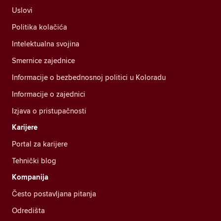
Uslovi
Politika kolačića
Intelektualna svojina
Smernice zajednice
Informacije o bezbednosnoj politici u Koloradu
Informacije o zajednici
Izjava o pristupačnosti
Karijere
Portal za karijere
Tehnički blog
Kompanija
Često postavljana pitanja
Odredišta