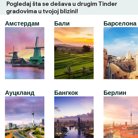
Pogledaj šta se dešava u drugim Tinder
gradovima u tvojoj blizini!
Амстердам
Бали
Барселона
Ауцкланд
Бангкок
Берлин