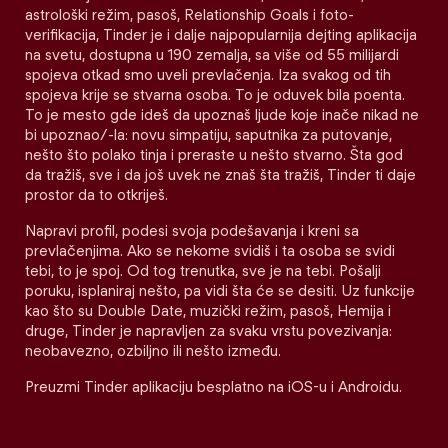
astrološki režim, pasoš, Relationship Goals i foto-
verifikacija, Tinder je i dalje najpopularnija dejting aplikacija
na svetu, dostupna u 190 zemalja, sa više od 55 milijardi
spojeva otkad smo uveli prevlačenja. Iza svakog od tih
spojeva krije se stvarna osoba. To je oduvek bila poenta.
To je mesto gde ideš da upoznaš ljude koje inače nikad ne
bi upoznao/-la: novu simpatiju, saputnika za putovanje,
nešto što polako tinja i preraste u nešto stvarno. Šta god
da tražiš, sve i da još uvek ne znaš šta tražiš, Tinder ti daje
prostor da to otkriješ.
Napravi profil, podesi svoja podešavanja i kreni sa
prevlačenjima. Ako se nekome svidiš i ta osoba se svidi
tebi, to je spoj. Od tog trenutka, sve je na tebi. Pošalji
poruku, isplaniraj nešto, pa vidi šta će se desiti. Uz funkcije
kao što su Double Date, muzički režim, pasoš, Hemija i
druge, Tinder je napravljen za svaku vrstu povezivanja:
neobavezno, ozbiljno ili nešto između.
Preuzmi Tinder aplikaciju besplatno na iOS-u i Androidu.