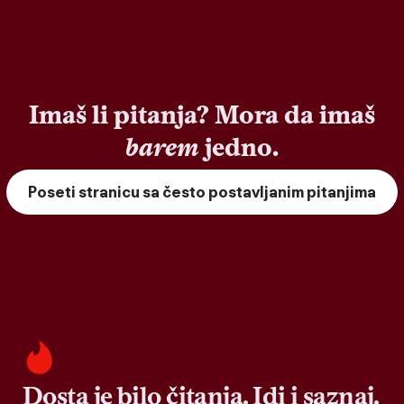
Imaš li pitanja? Mora da imaš
barem
jedno.
Poseti stranicu sa često postavljanim pitanjima
Dosta je bilo čitanja. Idi i saznaj.