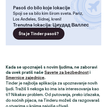
Pasoš do bilo koje lokacije
Spoji se sa bilo kim širom sveta. Pariz,
Los Anđeles, Sidnej, kreni!
Trenutna lokacija
:
Циудад Валлес
Šta je Tinder pasoš?
Kada se upoznaješ s novim ljudima, ne zaboravi
da uvek pratiš naše
Savete za bezbednost
i
Smernice zajednice
.
Tinder je najbolja aplikacija za upoznavanje novih
ljudi. Tražiš li nekoga ko ima ista interesovanja kao
ti? Nikakav problem. Od putovanja, preko izlazaka,
do noćnih pijaca, na Tinderu možeš da razgovaraš
o stvarima u kojima najviše uživaš.