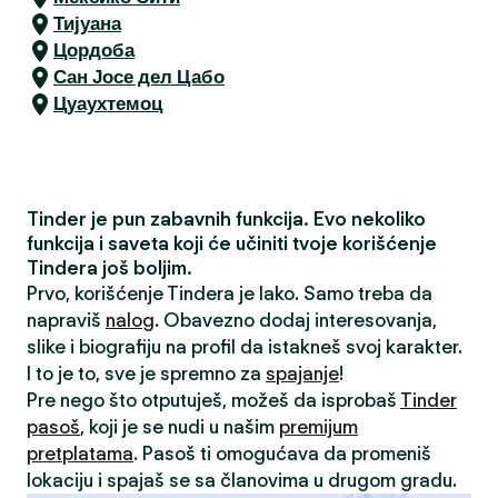
Тијуана
Цордоба
Сан Јосе дел Цабо
Цуаухтемоц
Tinder je pun zabavnih funkcija. Evo nekoliko
funkcija i saveta koji će učiniti tvoje korišćenje
Tindera još boljim.
Prvo, korišćenje Tindera je lako. Samo treba da
napraviš
nalog
. Obavezno dodaj interesovanja,
slike i biografiju na profil da istakneš svoj karakter.
I to je to, sve je spremno za
spajanje
!
Pre nego što otputuješ, možeš da isprobaš
Tinder
pasoš
, koji je se nudi u našim
premijum
pretplatama
. Pasoš ti omogućava da promeniš
lokaciju i spajaš se sa članovima u drugom gradu.