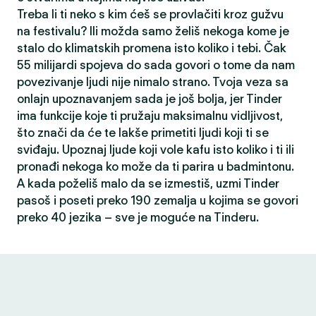
Treba li ti neko s kim ćeš se provlačiti kroz gužvu
na festivalu? Ili možda samo želiš nekoga kome je
stalo do klimatskih promena isto koliko i tebi. Čak
55 milijardi spojeva do sada govori o tome da nam
povezivanje ljudi nije nimalo strano. Tvoja veza sa
onlajn upoznavanjem sada je još bolja, jer Tinder
ima funkcije koje ti pružaju maksimalnu vidljivost,
što znači da će te lakše primetiti ljudi koji ti se
sviđaju. Upoznaj ljude koji vole kafu isto koliko i ti ili
pronađi nekoga ko može da ti parira u badmintonu.
A kada poželiš malo da se izmestiš, uzmi Tinder
pasoš i poseti preko 190 zemalja u kojima se govori
preko 40 jezika – sve je moguće na Tinderu.