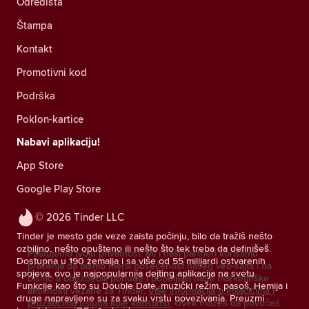
Odredišta
Štampa
Kontakt
Promotivni kod
Podrška
Poklon-kartice
Nabavi aplikaciju!
App Store
Google Play Store
© 2026 Tinder LLC
Tinder je mesto gde veze zaista počinju, bilo da tražiš nešto
ozbiljno, nešto opušteno ili nešto što tek treba da definišeš.
Poštujemo tvoju privatnost. Mi i naši partneri koristimo
Dostupna u 190 zemalja i sa više od 55 milijardi ostvarenih
praćenja da bismo merili posećenost našeg veb-sajta i da
spojeva, ovo je najpopularnija dejting aplikacija na svetu.
bismo ti obezbedili ponude i poboljšali naše marketinške
Funkcije kao što su Double Date, muzički režim, pasoš, Hemija i
aktivnosti vezane za Tinder.
Više informacija o kolačićima i
druge napravljene su za svaku vrstu povezivanja. Preuzmi
pružaocima usluga koje koristimo.
Uvek možeš da povučeš