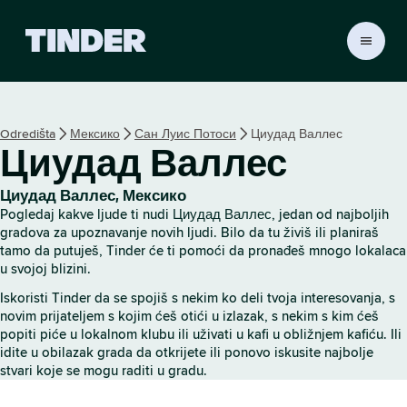
T
i
n
d
e
Odredišta
Мексико
Сан Луис Потоси
Циудад Валлес
r
Циудад Валлес
p
o
č
Циудад Валлес, Мексико
e
Pogledaj kakve ljude ti nudi Циудад Валлес, jedan od najboljih
t
gradova za upoznavanje novih ljudi. Bilo da tu živiš ili planiraš
n
tamo da putuješ, Tinder će ti pomoći da pronađeš mnogo lokalaca
u svojoj blizini.
a
s
Iskoristi Tinder da se spojiš s nekim ko deli tvoja interesovanja, s
t
novim prijateljem s kojim ćeš otići u izlazak, s nekim s kim ćeš
r
popiti piće u lokalnom klubu ili uživati u kafi u obližnjem kafiću. Ili
a
idite u obilazak grada da otkrijete ili ponovo iskusite najbolje
n
stvari koje se mogu raditi u gradu.
i
c