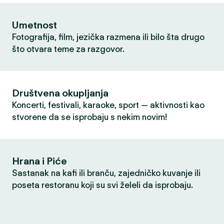
Umetnost
Fotografija, film, jezička razmena ili bilo šta drugo
što otvara teme za razgovor.
Društvena okupljanja
Koncerti, festivali, karaoke, sport — aktivnosti kao
stvorene da se isprobaju s nekim novim!
Hrana i Piće
Sastanak na kafi ili branču, zajedničko kuvanje ili
poseta restoranu koji su svi želeli da isprobaju.