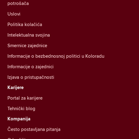
potrošača
Uslovi
Politika kolačića
Intelektualna svojina
Smernice zajednice
Informacije o bezbednosnoj politici u Koloradu
Informacije o zajednici
Izjava o pristupačnosti
Karijere
Portal za karijere
Tehnički blog
Kompanija
Često postavljana pitanja