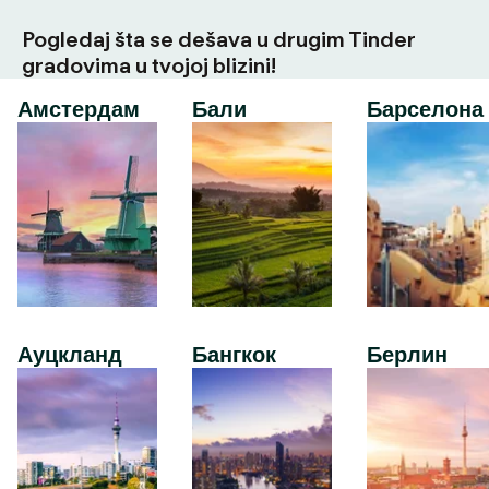
Pogledaj šta se dešava u drugim Tinder
gradovima u tvojoj blizini!
Амстердам
Бали
Барселона
Ауцкланд
Бангкок
Берлин