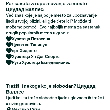
Par saveta za upoznavanje za mesto
a
Циудад Валлес:
Već znaš koje je najbolje mesto za upoznavanje
ljudi u tvojoj blizini, ali gde ćete ići? Možda ti
možemo pomoći. Evo najboljih mesta za sastanak i
drugih popularnih mesta u gradu:
Хуастеца Потосина
Цуева ен Танинул
врт Хидалго
Хуактеца Уп Дог Спортс
Рута Хуастеца Екпедиционес
Tražiš li nekoga ko je slobodan? Циудад
Валлес
Ljudi koji tu traže slobodne ljude uglavnom ih traže i
u ovim gradovima.
Мексико Сити