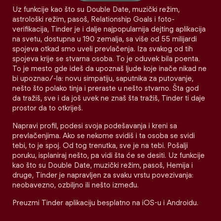
Uz funkcije kao što su Double Date, muzički režim,
astrološki režim, pasoš, Relationship Goals i foto-
verifikacija, Tinder je i dalje najpopularnija dejting aplikacija
na svetu, dostupna u 190 zemalja, sa više od 55 milijardi
spojeva otkad smo uveli prevlačenja. Iza svakog od tih
spojeva krije se stvarna osoba. To je oduvek bila poenta.
To je mesto gde ideš da upoznaš ljude koje inače nikad ne
bi upoznao/-la: novu simpatiju, saputnika za putovanje,
nešto što polako tinja i preraste u nešto stvarno. Šta god
da tražiš, sve i da još uvek ne znaš šta tražiš, Tinder ti daje
prostor da to otkriješ.
Napravi profil, podesi svoja podešavanja i kreni sa
prevlačenjima. Ako se nekome svidiš i ta osoba se svidi
tebi, to je spoj. Od tog trenutka, sve je na tebi. Pošalji
poruku, isplaniraj nešto, pa vidi šta će se desiti. Uz funkcije
kao što su Double Date, muzički režim, pasoš, Hemija i
druge, Tinder je napravljen za svaku vrstu povezivanja:
neobavezno, ozbiljno ili nešto između.
Preuzmi Tinder aplikaciju besplatno na iOS-u i Androidu.