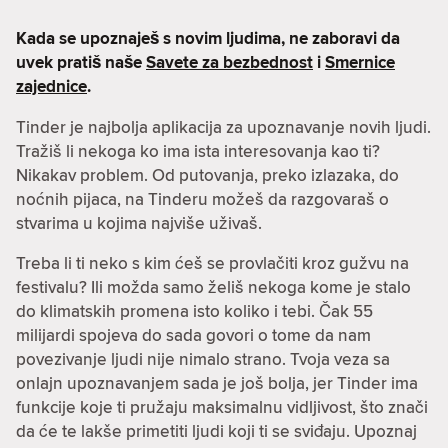
Kada se upoznaješ s novim ljudima, ne zaboravi da
uvek pratiš naše
Savete za bezbednost
i
Smernice
zajednice
.
Tinder je najbolja aplikacija za upoznavanje novih ljudi.
Tražiš li nekoga ko ima ista interesovanja kao ti?
Nikakav problem. Od putovanja, preko izlazaka, do
noćnih pijaca, na Tinderu možeš da razgovaraš o
stvarima u kojima najviše uživaš.
Treba li ti neko s kim ćeš se provlačiti kroz gužvu na
festivalu? Ili možda samo želiš nekoga kome je stalo
do klimatskih promena isto koliko i tebi. Čak 55
milijardi spojeva do sada govori o tome da nam
povezivanje ljudi nije nimalo strano. Tvoja veza sa
onlajn upoznavanjem sada je još bolja, jer Tinder ima
funkcije koje ti pružaju maksimalnu vidljivost, što znači
da će te lakše primetiti ljudi koji ti se sviđaju. Upoznaj