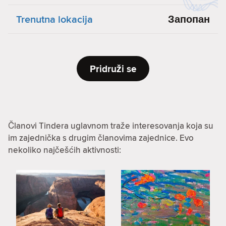
Trenutna lokacija
Запопан
Pridruži se
Članovi Tindera uglavnom traže interesovanja koja su
im zajednička s drugim članovima zajednice. Evo
nekoliko najčešćih aktivnosti: