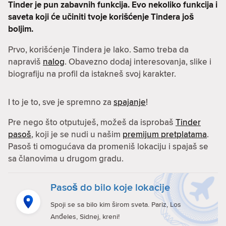
Tinder je pun zabavnih funkcija. Evo nekoliko funkcija i
saveta koji će učiniti tvoje korišćenje Tindera još
boljim.
Prvo, korišćenje Tindera je lako. Samo treba da
napraviš
nalog
. Obavezno dodaj interesovanja, slike i
biografiju na profil da istakneš svoj karakter.
I to je to, sve je spremno za
spajanje
!
Pre nego što otputuješ, možeš da isprobaš
Tinder
pasoš
, koji je se nudi u našim
premijum pretplatama
.
Pasoš ti omogućava da promeniš lokaciju i spajaš se
sa članovima u drugom gradu.
Pasoš do bilo koje lokacije
Spoji se sa bilo kim širom sveta. Pariz, Los
Anđeles, Sidnej, kreni!