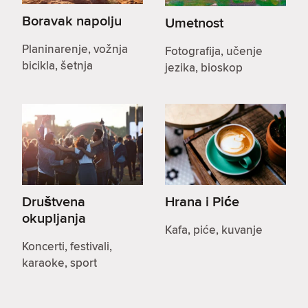
Boravak napolju
Umetnost
Planinarenje, vožnja
Fotografija, učenje
bicikla, šetnja
jezika, bioskop
Društvena
Hrana i Piće
okupljanja
Kafa, piće, kuvanje
Koncerti, festivali,
karaoke, sport