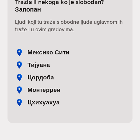
Tražiš li nekoga ko je slobodan?
Запопан
Ljudi koji tu traže slobodne ljude uglavnom ih
traže i u ovim gradovima.
Мексико Сити
Тијуана
Цордоба
Монтерреи
Цхихуахуа