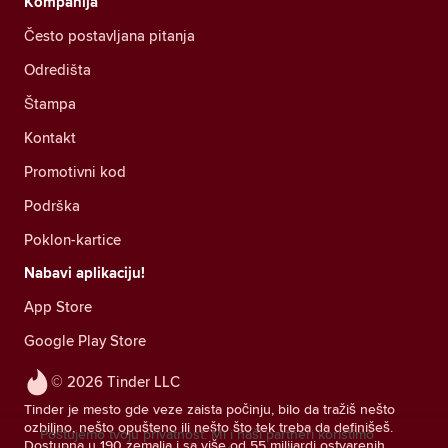
Kompanija
Često postavljana pitanja
Odredišta
Štampa
Kontakt
Promotivni kod
Podrška
Poklon-kartice
Nabavi aplikaciju!
App Store
Google Play Store
© 2026 Tinder LLC
Tinder je mesto gde veze zaista počinju, bilo da tražiš nešto
ozbiljno, nešto opušteno ili nešto što tek treba da definišeš.
Poštujemo tvoju privatnost. Mi i naši partneri koristimo
Dostupna u 190 zemalja i sa više od 55 milijardi ostvarenih