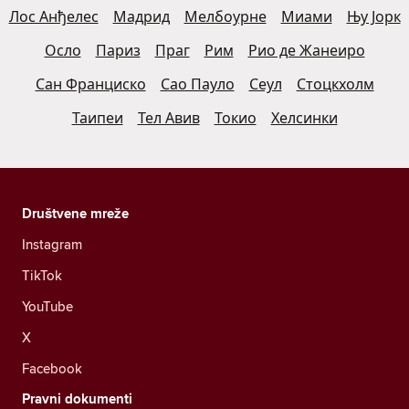
Лос Анђелес
Мадрид
Мелбоурне
Миами
Њу Јорк
Осло
Париз
Праг
Рим
Рио де Жанеиро
Сан Франциско
Сао Пауло
Сеул
Стоцкхолм
Таипеи
Тел Авив
Токио
Хелсинки
Društvene mreže
Instagram
TikTok
YouTube
X
Facebook
Pravni dokumenti