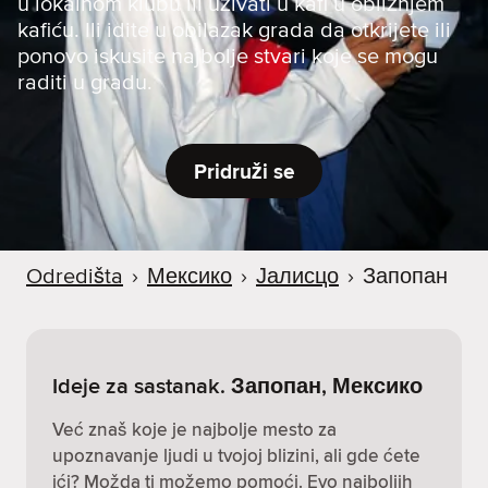
u lokalnom klubu ili uživati u kafi u obližnjem
a
kafiću. Ili idite u obilazak grada da otkrijete ili
ponovo iskusite najbolje stvari koje se mogu
raditi u gradu.
Pridruži se
Odredišta
›
Мексико
›
Јалисцо
›
Запопан
Ideje za sastanak. Запопан, Мексико
Već znaš koje je najbolje mesto za
upoznavanje ljudi u tvojoj blizini, ali gde ćete
ići? Možda ti možemo pomoći. Evo najboljih