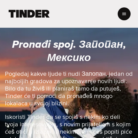
T
i
n
d
e
Pronađi spoj. Запопан,
r
p
Мексико
o
č
e
Pogledaj kakve ljude ti nudi Запопан, jedan od
t
najboljih gradova za upoznavanje novih ljudi.
n
Bilo da tu živiš ili planiraš tamo da putuješ,
a
Tinder će ti pomoći da pronađeš mnogo
s
lokalaca u svojoj blizini.
t
r
a
Iskoristi Tinder da se spojiš s nekim ko deli
n
tvoja interesovanja, s novim prijateljem s kojim
i
ćeš otići u izlazak, s nekim s kim ćeš popiti piće
c