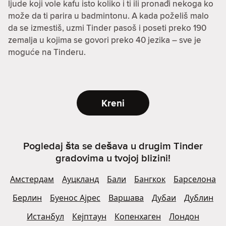
ljude koji vole kafu isto koliko i ti ili pronađi nekoga ko
može da ti parira u badmintonu. A kada poželiš malo
da se izmestiš, uzmi Tinder pasoš i poseti preko 190
zemalja u kojima se govori preko 40 jezika – sve je
moguće na Tinderu.
Kreni
Pogledaj šta se dešava u drugim Tinder
gradovima u tvojoj blizini!
Амстердам
Ауцкланд
Бали
Бангкок
Барселона
Берлин
Буенос Ајрес
Варшава
Дубаи
Дублин
Истанбул
Кејптаун
Копенхаген
Лондон