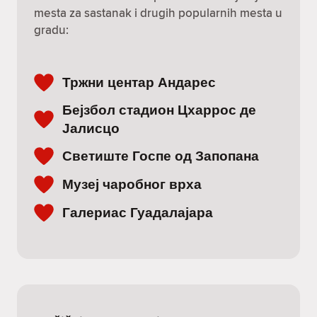
mesta za sastanak i drugih popularnih mesta u
gradu:
Тржни центар Андарес
Бејзбол стадион Цхаррос де
Јалисцо
Светиште Госпе од Запопана
Музеј чаробног врха
Галериас Гуадалајара