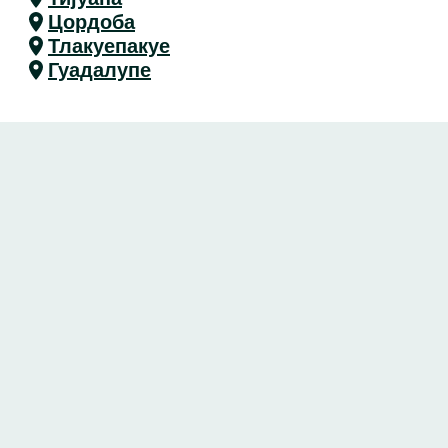
Цордоба
Тлакуепакуе
Гуадалупе