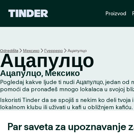
T
Proizvod
i
n
d
e
r
p
Odredišta
Мексико
Гуерреро
Ацапулцо
Ацапулцо
o
č
e
Ацапулцо, Мексико
t
Pogledaj kakve ljude ti nudi Ацапулцо, jedan od naj
n
a
pomoći da pronađeš mnogo lokalaca u svojoj bliz
s
Iskoristi Tinder da se spojiš s nekim ko deli tvoja 
t
lokalnom klubu ili uživati u kafi u obližnjem kafiću.
r
a
n
Par saveta za upoznavanje 
i
c