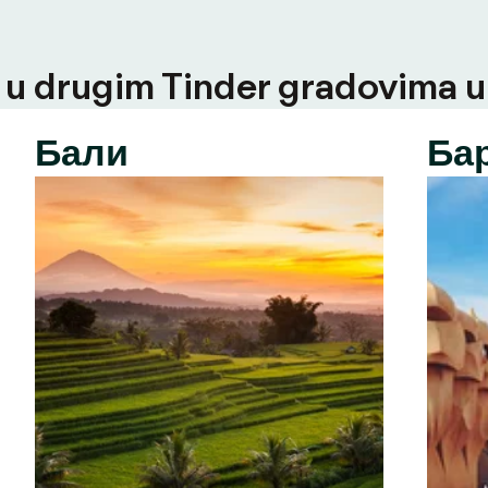
u drugim Tinder gradovima u t
Бали
Ба