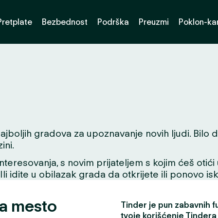
Pretplate
Bezbednost
Podrška
Preuzmi
Poklon-kar
boljih gradova za upoznavanje novih ljudi. Bilo da t
ini.
interesovanja, s novim prijateljem s kojim ćeš otići
 Ili idite u obilazak grada da otkrijete ili ponovo i
za mesto
Tinder je pun zabavnih fun
tvoje korišćenje Tindera 