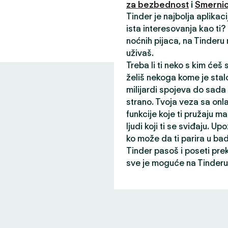
za bezbednost
i
Smernic
Tinder je najbolja aplikac
ista interesovanja kao ti
noćnih pijaca, na Tinderu
uživaš.
Treba li ti neko s kim ćeš
želiš nekoga kome je stalo
milijardi spojeva do sada
strano. Tvoja veza sa onl
funkcije koje ti pružaju ma
ljudi koji ti se sviđaju. Up
ko može da ti parira u ba
Tinder pasoš i poseti pre
sve je moguće na Tinderu