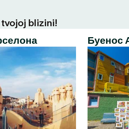
vojoj blizini!
рселона
Буенос 