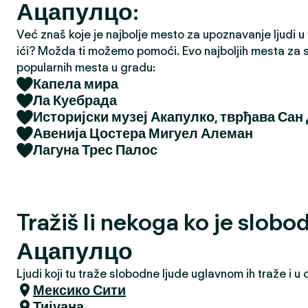
Ацапулцо:
a
Već znaš koje je najbolje mesto za upoznavanje ljudi u tv
ići? Možda ti možemo pomoći. Evo najboljih mesta za s
popularnih mesta u gradu:
Капела мира
Ла Куебрада
Историјски музеј Акапулко, тврђава Сан
Авенија Цостера Мигуел Алеман
Лагуна Трес Палос
Tražiš li nekoga ko je slobo
Ацапулцо
Ljudi koji tu traže slobodne ljude uglavnom ih traže i 
Мексико Сити
Тијуана