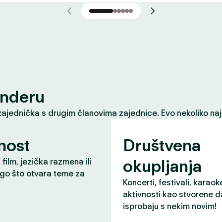
inderu
zajednička s drugim članovima zajednice. Evo nekoliko naj
nost
Društvena
okupljanja
 film, jezička razmena ili
ugo što otvara teme za
Koncerti, festivali, karaok
aktivnosti kao stvorene d
isprobaju s nekim novim!