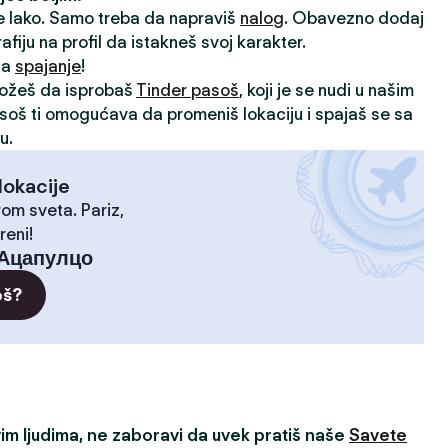
je lako. Samo treba da napraviš
nalog
. Obavezno dodaj
rafiju na profil da istakneš svoj karakter.
 za
spajanje
!
možeš da isprobaš
Tinder pasoš
, koji je se nudi u našim
asoš ti omogućava da promeniš lokaciju i spajaš se sa
u.
lokacije
rom sveta. Pariz,
reni!
Ацапулцо
oš?
m ljudima, ne zaboravi da uvek pratiš naše
Savete