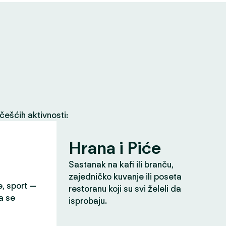
češćih aktivnosti:
Hrana i Piće
Sastanak na kafi ili branču,
zajedničko kuvanje ili poseta
e, sport —
restoranu koji su svi želeli da
a se
isprobaju.