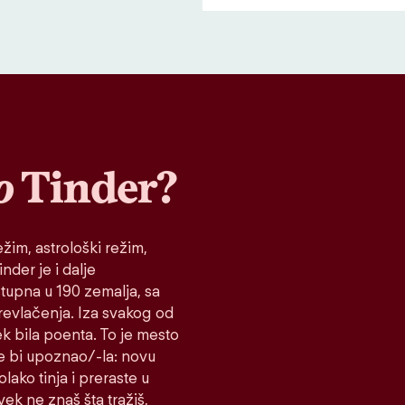
o
Tinder?
žim, astrološki režim,
nder je i dalje
stupna u 190 zemalja, sa
prevlačenja. Iza svakog od
ek bila poenta. To je mesto
e bi upoznao/-la: novu
lako tinja i preraste u
vek ne znaš šta tražiš,