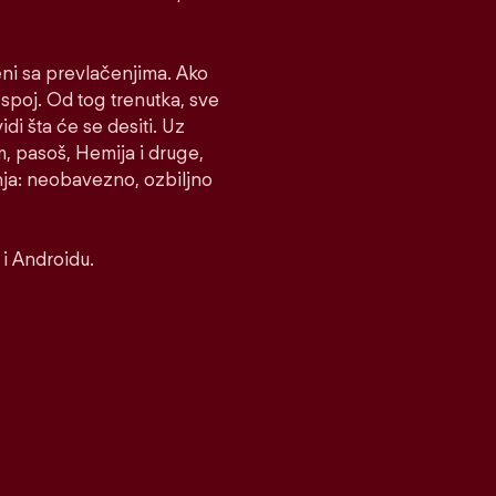
eni sa prevlačenjima. Ako
e spoj. Od tog trenutka, sve
idi šta će se desiti. Uz
m, pasoš, Hemija i druge,
nja: neobavezno, ozbiljno
i Androidu.