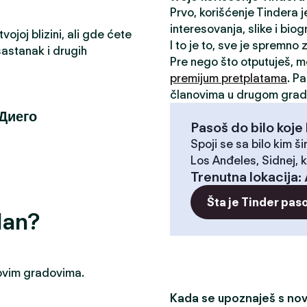
Prvo, korišćenje Tindera 
interesovanja, slike i biog
ojoj blizini, ali gde ćete
I to je to, sve je spremno
astanak i drugih
Pre nego što otputuješ, 
premijum pretplatama
. P
članovima u drugom grad
 Диего
Pasoš do bilo koje 
Spoji se sa bilo kim ši
Los Anđeles, Sidnej, k
Trenutna lokacija
:
Šta je Tinder pas
dan?
u ovim gradovima.
Kada se upoznaješ s novi