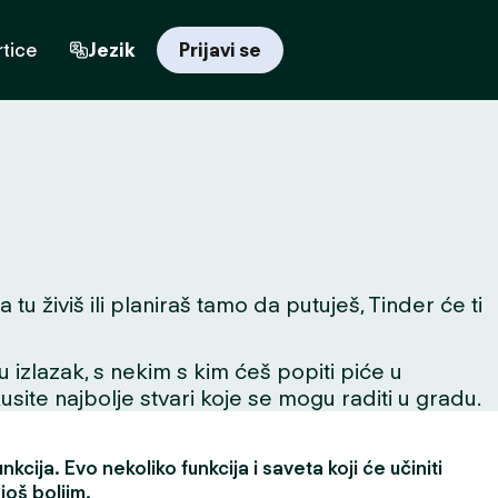
tice
Jezik
Prijavi se
u živiš ili planiraš tamo da putuješ, Tinder će ti
 u izlazak, s nekim s kim ćeš popiti piće u
skusite najbolje stvari koje se mogu raditi u gradu.
kcija. Evo nekoliko funkcija i saveta koji će učiniti
još boljim.