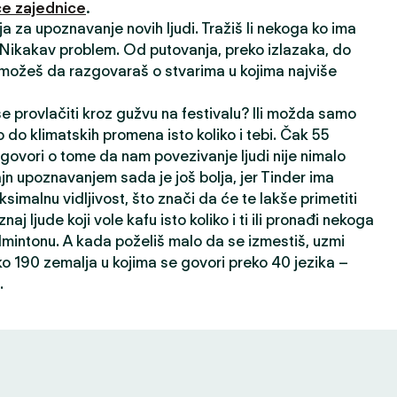
e zajednice
.
ija za upoznavanje novih ljudi. Tražiš li nekoga ko ima
? Nikakav problem. Od putovanja, preko izlazaka, do
 možeš da razgovaraš o stvarima u kojima najviše
 se provlačiti kroz gužvu na festivalu? Ili možda samo
 do klimatskih promena isto koliko i tebi. Čak 55
 govori o tome da nam povezivanje ljudi nije nimalo
ajn upoznavanjem sada je još bolja, jer Tinder ima
ksimalnu vidljivost, što znači da će te lakše primetiti
oznaj ljude koji vole kafu isto koliko i ti ili pronađi nekoga
dmintonu. A kada poželiš malo da se izmestiš, uzmi
ko 190 zemalja u kojima se govori preko 40 jezika –
.