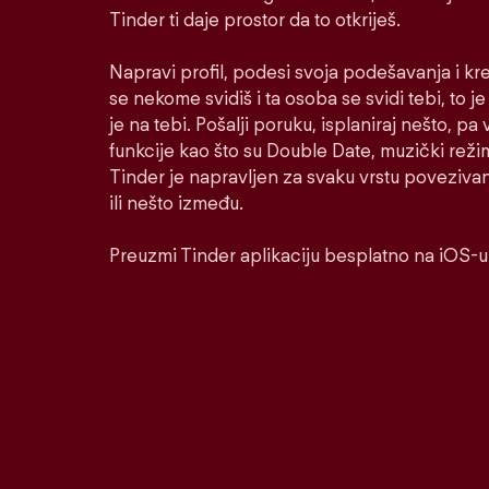
Tinder ti daje prostor da to otkriješ.
Napravi profil, podesi svoja podešavanja i kr
se nekome svidiš i ta osoba se svidi tebi, to j
je na tebi. Pošalji poruku, isplaniraj nešto, pa v
funkcije kao što su Double Date, muzički reži
Tinder je napravljen za svaku vrstu poveziva
ili nešto između.
Preuzmi Tinder aplikaciju besplatno na iOS-u 