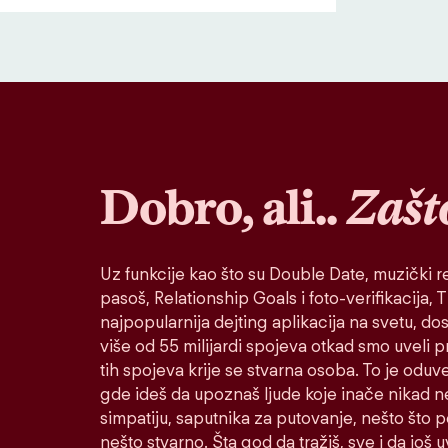
Dobro, ali..
Zašt
Uz funkcije kao što su Double Date, muzički re
pasoš, Relationship Goals i foto-verifikacija, Ti
najpopularnija dejting aplikacija na svetu, do
više od 55 milijardi spojeva otkad smo uveli 
tih spojeva krije se stvarna osoba. To je oduv
gde ideš da upoznaš ljude koje inače nikad n
simpatiju, saputnika za putovanje, nešto što po
nešto stvarno. Šta god da tražiš, sve i da još u