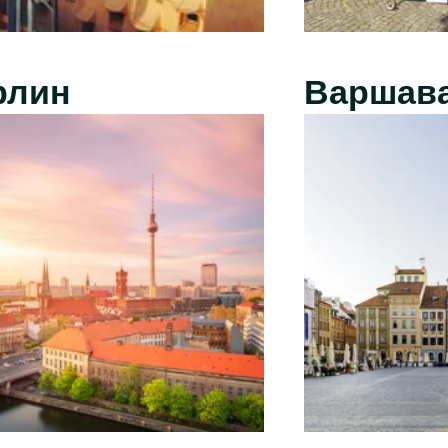
рлин
Варшав