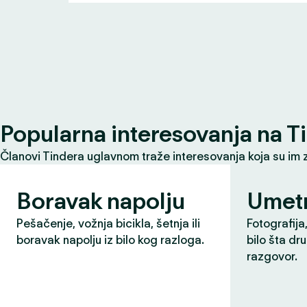
Popularna interesovanja na T
Članovi Tindera uglavnom traže interesovanja koja su im 
Boravak napolju
Umet
Pešačenje, vožnja bicikla, šetnja ili
Fotografija,
boravak napolju iz bilo kog razloga.
bilo šta dr
razgovor.