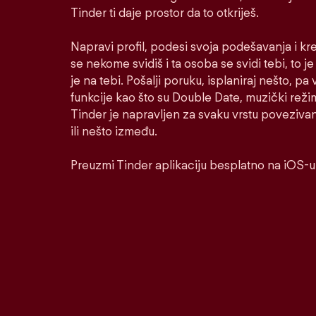
Tinder ti daje prostor da to otkriješ.
Napravi profil, podesi svoja podešavanja i kr
se nekome svidiš i ta osoba se svidi tebi, to j
je na tebi. Pošalji poruku, isplaniraj nešto, pa v
funkcije kao što su Double Date, muzički reži
Tinder je napravljen za svaku vrstu poveziva
ili nešto između.
Preuzmi Tinder aplikaciju besplatno na iOS-u 