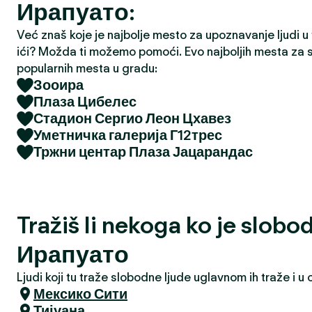
Ирапуато:
a
Već znaš koje je najbolje mesto za upoznavanje ljudi u tv
ići? Možda ti možemo pomoći. Evo najboljih mesta za s
popularnih mesta u gradu:
Зооира
Плаза Цибелес
Стадион Сергио Леон Цхавез
Уметничка галерија Г12трес
Тржни центар Плаза Јацарандас
Tražiš li nekoga ko je slobo
Ирапуато
Ljudi koji tu traže slobodne ljude uglavnom ih traže i 
Мексико Сити
Тијуана