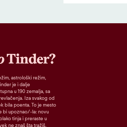
o
Tinder?
žim, astrološki režim,
nder je i dalje
stupna u 190 zemalja, sa
prevlačenja. Iza svakog od
ek bila poenta. To je mesto
e bi upoznao/-la: novu
lako tinja i preraste u
vek ne znaš šta tražiš,