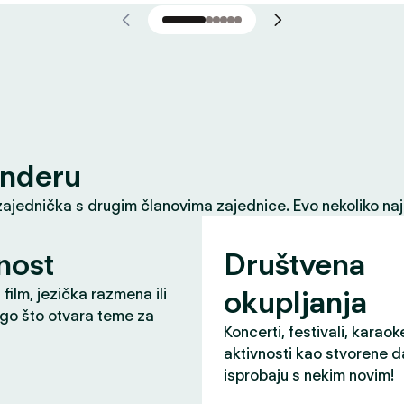
inderu
zajednička s drugim članovima zajednice. Evo nekoliko naj
nost
Društvena
okupljanja
 film, jezička razmena ili
ugo što otvara teme za
Koncerti, festivali, karaok
aktivnosti kao stvorene d
isprobaju s nekim novim!