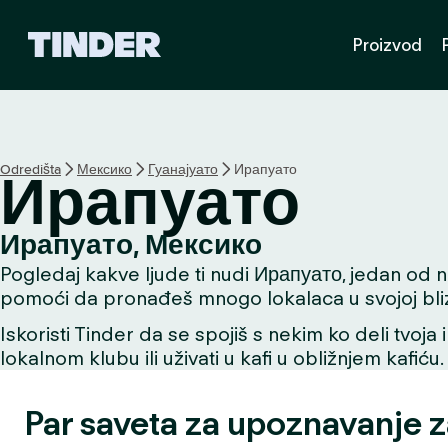
T
Proizvod
i
n
d
e
r
p
Odredišta
Мексико
Гуанајуато
Ирапуато
Ирапуато
o
č
e
Ирапуато, Мексико
t
Pogledaj kakve ljude ti nudi Ирапуато, jedan od naj
n
a
pomoći da pronađeš mnogo lokalaca u svojoj bliz
s
Iskoristi Tinder da se spojiš s nekim ko deli tvoja 
t
lokalnom klubu ili uživati u kafi u obližnjem kafiću.
r
a
n
Par saveta za upoznavanje 
i
c