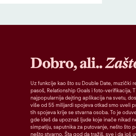
Dobro, ali..
Zašt
Uz funkcije kao što su Double Date, muzički re
pasoš, Relationship Goals i foto-verifikacija, Ti
najpopularnija dejting aplikacija na svetu, do
više od 55 milijardi spojeva otkad smo uveli 
tih spojeva krije se stvarna osoba. To je oduv
gde ideš da upoznaš ljude koje inače nikad n
simpatiju, saputnika za putovanje, nešto što po
nešto stvarno. Šta god da tražiš, sve i da još u