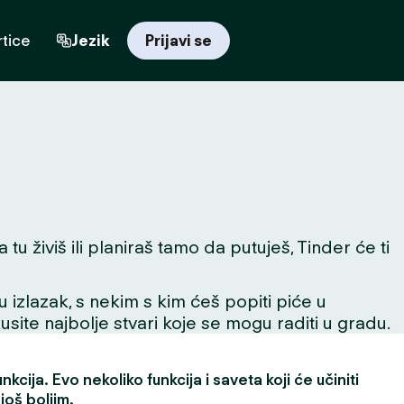
tice
Jezik
Prijavi se
u živiš ili planiraš tamo da putuješ, Tinder će ti
 u izlazak, s nekim s kim ćeš popiti piće u
skusite najbolje stvari koje se mogu raditi u gradu.
kcija. Evo nekoliko funkcija i saveta koji će učiniti
još boljim.