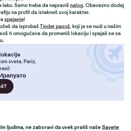
je lako. Samo treba da napraviš
nalog
. Obavezno dodaj
rafiju na profil da istakneš svoj karakter.
 za
spajanje
!
možeš da isprobaš
Tinder pasoš
, koji je se nudi u našim
asoš ti omogućava da promeniš lokaciju i spajaš se sa
u.
lokacije
rom sveta. Pariz,
reni!
Ирапуато
oš?
m ljudima, ne zaboravi da uvek pratiš naše
Savete