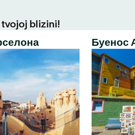
vojoj blizini!
рселона
Буенос 