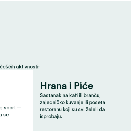
češćih aktivnosti:
Hrana i Piće
Sastanak na kafi ili branču,
zajedničko kuvanje ili poseta
e, sport —
restoranu koji su svi želeli da
a se
isprobaju.