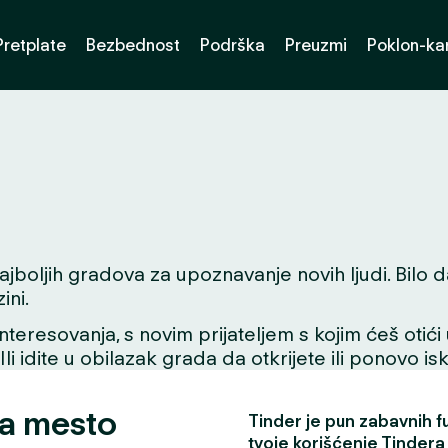
Pretplate
Bezbednost
Podrška
Preuzmi
Poklon-kar
boljih gradova za upoznavanje novih ljudi. Bilo da t
ini.
interesovanja, s novim prijateljem s kojim ćeš otići
 Ili idite u obilazak grada da otkrijete ili ponovo i
za mesto
Tinder je pun zabavnih fun
tvoje korišćenje Tindera 