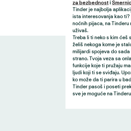
za bezbednost
i
Smernic
Tinder je najbolja aplikac
ista interesovanja kao ti
noćnih pijaca, na Tinderu
uživaš.
Treba li ti neko s kim ćeš
želiš nekoga kome je stalo
milijardi spojeva do sada
strano. Tvoja veza sa onl
funkcije koje ti pružaju ma
ljudi koji ti se sviđaju. Up
ko može da ti parira u ba
Tinder pasoš i poseti pre
sve je moguće na Tinderu