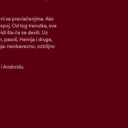
eni sa prevlačenjima. Ako
e spoj. Od tog trenutka, sve
idi šta će se desiti. Uz
m, pasoš, Hemija i druge,
nja: neobavezno, ozbiljno
i Androidu.