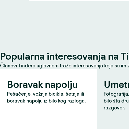
Popularna interesovanja na T
Članovi Tindera uglavnom traže interesovanja koja su im 
Boravak napolju
Umet
Pešačenje, vožnja bicikla, šetnja ili
Fotografija,
boravak napolju iz bilo kog razloga.
bilo šta dr
razgovor.