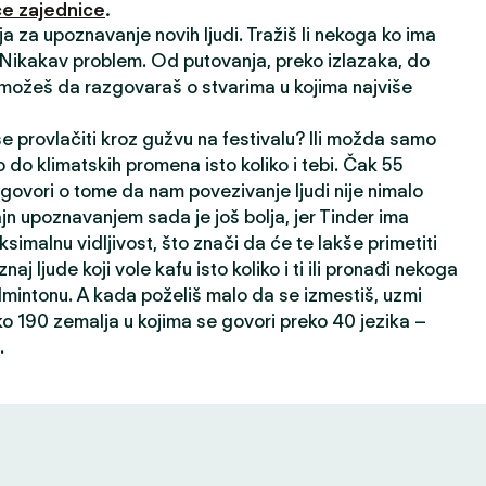
e zajednice
.
ija za upoznavanje novih ljudi. Tražiš li nekoga ko ima
? Nikakav problem. Od putovanja, preko izlazaka, do
 možeš da razgovaraš o stvarima u kojima najviše
 se provlačiti kroz gužvu na festivalu? Ili možda samo
 do klimatskih promena isto koliko i tebi. Čak 55
 govori o tome da nam povezivanje ljudi nije nimalo
ajn upoznavanjem sada je još bolja, jer Tinder ima
ksimalnu vidljivost, što znači da će te lakše primetiti
oznaj ljude koji vole kafu isto koliko i ti ili pronađi nekoga
dmintonu. A kada poželiš malo da se izmestiš, uzmi
ko 190 zemalja u kojima se govori preko 40 jezika –
.