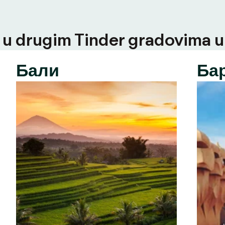
u drugim Tinder gradovima u t
Бали
Ба