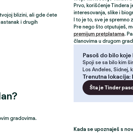
Prvo, korišćenje Tindera 
interesovanja, slike i biog
ojoj blizini, ali gde ćete
I to je to, sve je spremno
astanak i drugih
Pre nego što otputuješ, 
premijum pretplatama
. P
članovima u drugom grad
Pasoš do bilo koje 
Spoji se sa bilo kim ši
Los Anđeles, Sidnej, k
Trenutna lokacija
:
Šta je Tinder pas
dan?
u ovim gradovima.
Kada se upoznaješ s novi