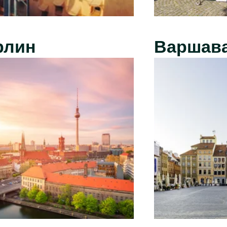
рлин
Варшав