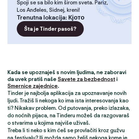
Spoji se sa bilo kim širom sveta. Pariz,
Los Anđeles, Sidnej, kreni!
Trenutna lokacija
:
Кјото
Šta je Tinder pasoš?
Kada se upoznaješ s novim ljudima, ne zaboravi
da uvek pratiš naše
Savete za bezbednost
i
Smernice zajednice
.
Tinder je najbolja aplikacija za upoznavanje novih
ljudi. Tražiš li nekoga ko ima ista interesovanja kao
ti? Nikakav problem. Od putovanja, preko izlazaka,
do noćnih pijaca, na Tinderu možeš da razgovaraš
o stvarima u kojima najviše uživaš.
Treba li ti neko s kim ćeš se provlačiti kroz gužvu
na festivalu? Ili možda samo želiš nekoga kome je