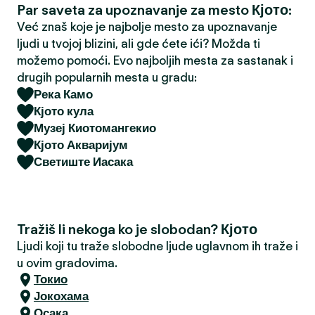
Par saveta za upoznavanje za mesto Кјото:
a
Već znaš koje je najbolje mesto za upoznavanje
ljudi u tvojoj blizini, ali gde ćete ići? Možda ti
možemo pomoći. Evo najboljih mesta za sastanak i
drugih popularnih mesta u gradu:
Река Камо
Кјото кула
Музеј Киотомангекио
Кјото Акваријум
Светиште Иасака
Tražiš li nekoga ko je slobodan? Кјото
Ljudi koji tu traže slobodne ljude uglavnom ih traže i
u ovim gradovima.
Токио
Јокохама
Осака