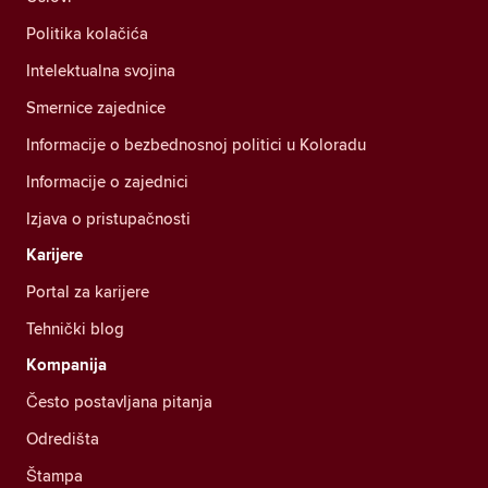
Politika kolačića
Intelektualna svojina
Smernice zajednice
Informacije o bezbednosnoj politici u Koloradu
Informacije o zajednici
Izjava o pristupačnosti
Karijere
Portal za karijere
Tehnički blog
Kompanija
Često postavljana pitanja
Odredišta
Štampa