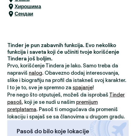
Хирошима
Сендаи
Tinder je pun zabavnih funkcija. Evo nekoliko
funkcija i saveta koji će učiniti tvoje korišćenje
Tindera još boljim.
Prvo, korišćenje Tindera je lako. Samo treba da
napraviš
nalog
. Obavezno dodaj interesovanja,
slike i biografiju na profil da istakneš svoj karakter.
I to je to, sve je spremno za
spajanje
!
Pre nego što otputuješ, možeš da isprobaš
Tinder
pasoš
, koji je se nudi u našim
premijum
pretplatama
. Pasoš ti omogućava da promeniš
lokaciju i spajaš se sa članovima u drugom gradu.
Pasoš do bilo koje lokacije