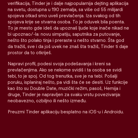
verifikacija, Tinder je i dalje najpopularnija dejting aplikacija
na svetu, dostupna u 190 zemalja, sa više od 55 milijardi
spojeva otkad smo uveli prevlačenja. Iza svakog od tih
spojeva krije se stvarna osoba. To je oduvek bila poenta.
To je mesto gde ideš da upoznaš ljude koje inače nikad ne
bi upoznao/-la: novu simpatiju, saputnika za putovanje,
nešto što polako tinja i preraste u nešto stvarno. Šta god
da tražiš, sve i da još uvek ne znaš šta tražiš, Tinder ti daje
prostor da to otkriješ.
Napravi profil, podesi svoja podešavanja i kreni sa
prevlačenjima. Ako se nekome svidiš i ta osoba se svidi
tebi, to je spoj. Od tog trenutka, sve je na tebi. Pošalji
poruku, isplaniraj nešto, pa vidi šta će se desiti. Uz funkcije
kao što su Double Date, muzički režim, pasoš, Hemija i
druge, Tinder je napravljen za svaku vrstu povezivanja:
neobavezno, ozbiljno ili nešto između.
Preuzmi Tinder aplikaciju besplatno na iOS-u i Androidu.