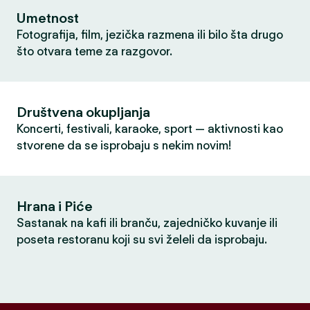
Umetnost
Fotografija, film, jezička razmena ili bilo šta drugo
što otvara teme za razgovor.
Društvena okupljanja
Koncerti, festivali, karaoke, sport — aktivnosti kao
stvorene da se isprobaju s nekim novim!
Hrana i Piće
Sastanak na kafi ili branču, zajedničko kuvanje ili
poseta restoranu koji su svi želeli da isprobaju.