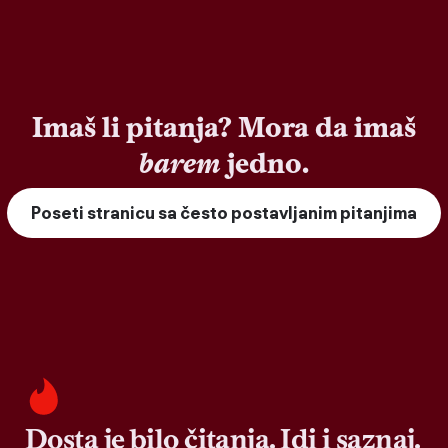
Imaš li pitanja? Mora da imaš
barem
jedno.
Poseti stranicu sa često postavljanim pitanjima
Dosta je bilo čitanja. Idi i saznaj.