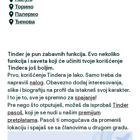
Торино
Палермо
Ђенова
Tinder je pun zabavnih funkcija. Evo nekoliko
funkcija i saveta koji će učiniti tvoje korišćenje
Tindera još boljim.
Prvo, korišćenje Tindera je lako. Samo treba da
napraviš
nalog
. Obavezno dodaj interesovanja,
slike i biografiju na profil da istakneš svoj karakter.
I to je to, sve je spremno za
spajanje
!
Pre nego što otputuješ, možeš da isprobaš
Tinder
pasoš
, koji je se nudi u našim
premijum
pretplatama
. Pasoš ti omogućava da promeniš
lokaciju i spajaš se sa članovima u drugom gradu.