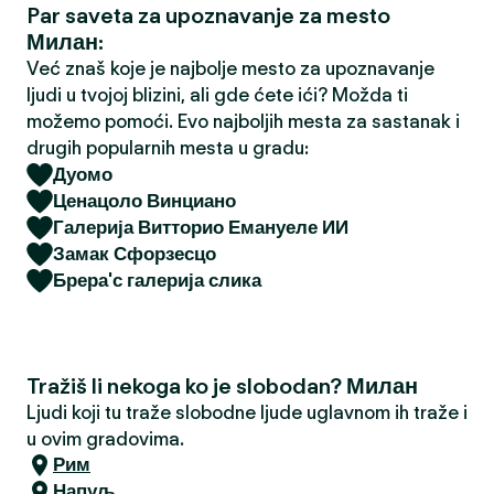
Par saveta za upoznavanje za mesto
a
Милан:
Već znaš koje je najbolje mesto za upoznavanje
ljudi u tvojoj blizini, ali gde ćete ići? Možda ti
možemo pomoći. Evo najboljih mesta za sastanak i
drugih popularnih mesta u gradu:
Дуомо
Ценацоло Винциано
Галерија Витторио Емануеле ИИ
Замак Сфорзесцо
Брера'с галерија слика
Tražiš li nekoga ko je slobodan? Милан
Ljudi koji tu traže slobodne ljude uglavnom ih traže i
u ovim gradovima.
Рим
Напуљ