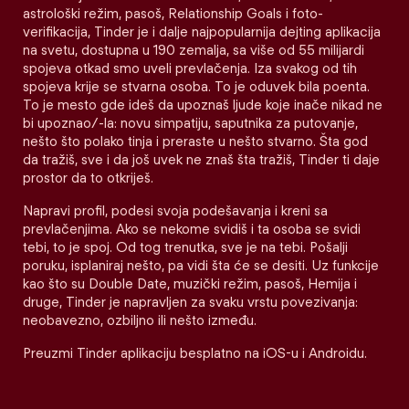
astrološki režim, pasoš, Relationship Goals i foto-
verifikacija, Tinder je i dalje najpopularnija dejting aplikacija
na svetu, dostupna u 190 zemalja, sa više od 55 milijardi
spojeva otkad smo uveli prevlačenja. Iza svakog od tih
spojeva krije se stvarna osoba. To je oduvek bila poenta.
To je mesto gde ideš da upoznaš ljude koje inače nikad ne
bi upoznao/-la: novu simpatiju, saputnika za putovanje,
nešto što polako tinja i preraste u nešto stvarno. Šta god
da tražiš, sve i da još uvek ne znaš šta tražiš, Tinder ti daje
prostor da to otkriješ.
Napravi profil, podesi svoja podešavanja i kreni sa
prevlačenjima. Ako se nekome svidiš i ta osoba se svidi
tebi, to je spoj. Od tog trenutka, sve je na tebi. Pošalji
poruku, isplaniraj nešto, pa vidi šta će se desiti. Uz funkcije
kao što su Double Date, muzički režim, pasoš, Hemija i
druge, Tinder je napravljen za svaku vrstu povezivanja:
neobavezno, ozbiljno ili nešto između.
Preuzmi Tinder aplikaciju besplatno na iOS-u i Androidu.