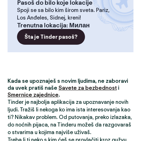
Pasoš do bilo koje lokacije
Spoji se sa bilo kim širom sveta. Pariz,
Los Anđeles, Sidnej, kreni!
Trenutna lokacija
:
Милан
Šta je Tinder pasoš?
Kada se upoznaješ s novim ljudima, ne zaboravi
da uvek pratiš naše
Savete za bezbednost
i
Smernice zajednice
.
Tinder je najbolja aplikacija za upoznavanje novih
ljudi. Tražiš li nekoga ko ima ista interesovanja kao
ti? Nikakav problem. Od putovanja, preko izlazaka,
do noćnih pijaca, na Tinderu možeš da razgovaraš
o stvarima u kojima najviše uživaš.
Treba li ti neko s kim ćeš se provlačiti kroz gužvu