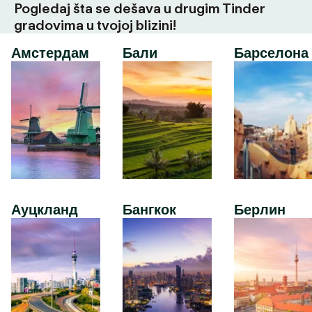
Pogledaj šta se dešava u drugim Tinder
gradovima u tvojoj blizini!
Амстердам
Бали
Барселона
Ауцкланд
Бангкок
Берлин