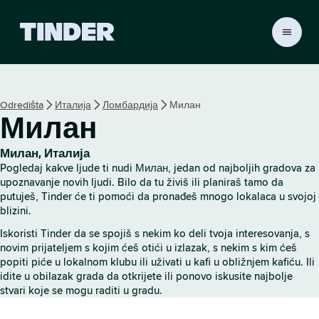
T
i
n
d
e
Odredišta
Италија
Ломбардија
Милан
r
Милан
p
o
č
Милан, Италија
e
Pogledaj kakve ljude ti nudi Милан, jedan od najboljih gradova za
t
upoznavanje novih ljudi. Bilo da tu živiš ili planiraš tamo da
n
putuješ, Tinder će ti pomoći da pronađeš mnogo lokalaca u svojoj
blizini.
a
s
Iskoristi Tinder da se spojiš s nekim ko deli tvoja interesovanja, s
t
novim prijateljem s kojim ćeš otići u izlazak, s nekim s kim ćeš
r
popiti piće u lokalnom klubu ili uživati u kafi u obližnjem kafiću. Ili
a
idite u obilazak grada da otkrijete ili ponovo iskusite najbolje
n
stvari koje se mogu raditi u gradu.
i
c