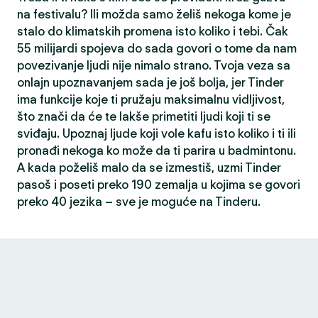
na festivalu? Ili možda samo želiš nekoga kome je
stalo do klimatskih promena isto koliko i tebi. Čak
55 milijardi spojeva do sada govori o tome da nam
povezivanje ljudi nije nimalo strano. Tvoja veza sa
onlajn upoznavanjem sada je još bolja, jer Tinder
ima funkcije koje ti pružaju maksimalnu vidljivost,
što znači da će te lakše primetiti ljudi koji ti se
sviđaju. Upoznaj ljude koji vole kafu isto koliko i ti ili
pronađi nekoga ko može da ti parira u badmintonu.
A kada poželiš malo da se izmestiš, uzmi Tinder
pasoš i poseti preko 190 zemalja u kojima se govori
preko 40 jezika – sve je moguće na Tinderu.