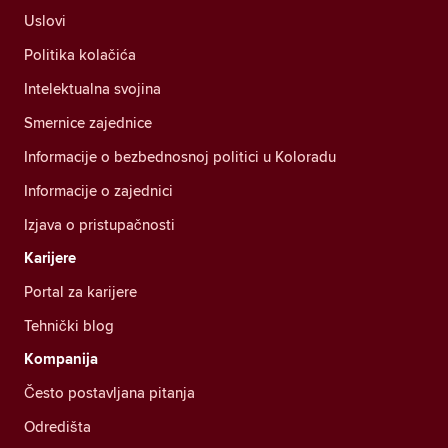
Uslovi
Politika kolačića
Intelektualna svojina
Smernice zajednice
Informacije o bezbednosnoj politici u Koloradu
Informacije o zajednici
Izjava o pristupačnosti
Karijere
Portal za karijere
Tehnički blog
Kompanija
Često postavljana pitanja
Odredišta