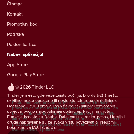
Štampa
Kontakt
Promotivni kod
Podrška
Poklon-kartice
Nabavi aplikaciju!
App Store
Google Play Store
© 2026 Tinder LLC
Tinder je mesto gde veze zaista počinju, bilo da tražiš nešto
ozbiljno, nešto opušteno ili nešto što tek treba da definišeš.
Poštujemo tvoju privatnost. Mi i naši partneri koristimo
Dostupna u 190 zemalja i sa više od 55 milijardi ostvarenih
praćenja da bismo merili posećenost našeg veb-sajta i da
spojeva, ovo je najpopularnija dejting aplikacija na svetu.
bismo ti obezbedili ponude i poboljšali naše marketinške
Funkcije kao što su Double Date, muzički režim, pasoš, Hemija i
aktivnosti vezane za Tinder.
Više informacija o kolačićima i
druge napravljene su za svaku vrstu povezivanja. Preuzmi
pružaocima usluga koje koristimo.
Uvek možeš da povučeš
besplatno za iOS i Android.
svoj pristanak u postavkama.