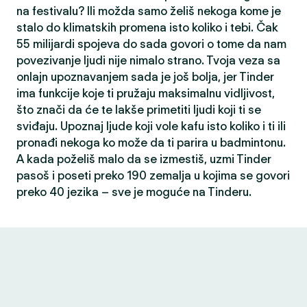
na festivalu? Ili možda samo želiš nekoga kome je
stalo do klimatskih promena isto koliko i tebi. Čak
55 milijardi spojeva do sada govori o tome da nam
povezivanje ljudi nije nimalo strano. Tvoja veza sa
onlajn upoznavanjem sada je još bolja, jer Tinder
ima funkcije koje ti pružaju maksimalnu vidljivost,
što znači da će te lakše primetiti ljudi koji ti se
sviđaju. Upoznaj ljude koji vole kafu isto koliko i ti ili
pronađi nekoga ko može da ti parira u badmintonu.
A kada poželiš malo da se izmestiš, uzmi Tinder
pasoš i poseti preko 190 zemalja u kojima se govori
preko 40 jezika – sve je moguće na Tinderu.