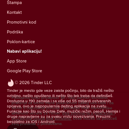
Štampa
Kontakt
Promotivni kod
Podrška
Poklon-kartice
Nabavi aplikaciju!
App Store
Google Play Store
© 2026 Tinder LLC
Tinder je mesto gde veze zaista počinju, bilo da tražiš nešto
ozbiljno, nešto opušteno ili nešto što tek treba da definišeš.
Poštujemo tvoju privatnost. Mi i naši partneri koristimo
Dostupna u 190 zemalja i sa više od 55 milijardi ostvarenih
praćenja da bismo merili posećenost našeg veb-sajta i da
spojeva, ovo je najpopularnija dejting aplikacija na svetu.
bismo ti obezbedili ponude i poboljšali naše marketinške
Funkcije kao što su Double Date, muzički režim, pasoš, Hemija i
aktivnosti vezane za Tinder.
Više informacija o kolačićima i
druge napravljene su za svaku vrstu povezivanja. Preuzmi
pružaocima usluga koje koristimo.
Uvek možeš da povučeš
besplatno za iOS i Android.
svoj pristanak u postavkama.