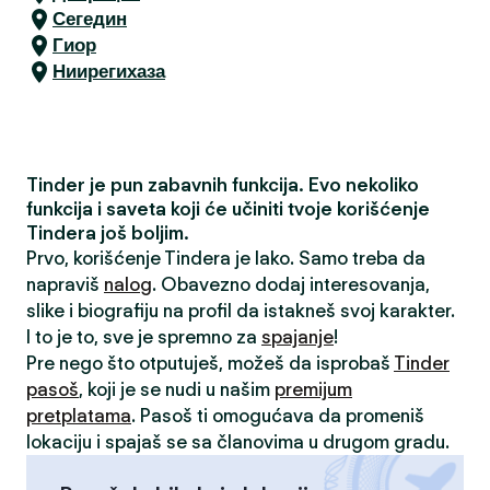
Сегедин
Гиор
Ниирегихаза
Tinder je pun zabavnih funkcija. Evo nekoliko
funkcija i saveta koji će učiniti tvoje korišćenje
Tindera još boljim.
Prvo, korišćenje Tindera je lako. Samo treba da
napraviš
nalog
. Obavezno dodaj interesovanja,
slike i biografiju na profil da istakneš svoj karakter.
I to je to, sve je spremno za
spajanje
!
Pre nego što otputuješ, možeš da isprobaš
Tinder
pasoš
, koji je se nudi u našim
premijum
pretplatama
. Pasoš ti omogućava da promeniš
lokaciju i spajaš se sa članovima u drugom gradu.