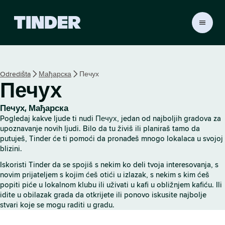
T
i
n
d
e
Odredišta
Мађарска
Печух
r
Печух
p
o
č
Печух, Мађарска
e
Pogledaj kakve ljude ti nudi Печух, jedan od najboljih gradova za
t
upoznavanje novih ljudi. Bilo da tu živiš ili planiraš tamo da
n
putuješ, Tinder će ti pomoći da pronađeš mnogo lokalaca u svojoj
blizini.
a
s
Iskoristi Tinder da se spojiš s nekim ko deli tvoja interesovanja, s
t
novim prijateljem s kojim ćeš otići u izlazak, s nekim s kim ćeš
r
popiti piće u lokalnom klubu ili uživati u kafi u obližnjem kafiću. Ili
a
idite u obilazak grada da otkrijete ili ponovo iskusite najbolje
n
stvari koje se mogu raditi u gradu.
i
c