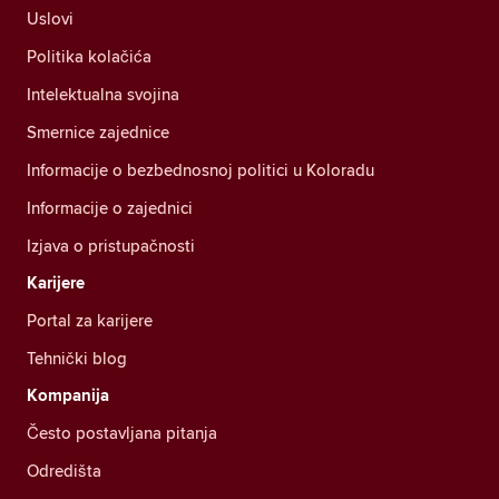
Uslovi
Politika kolačića
Intelektualna svojina
Smernice zajednice
Informacije o bezbednosnoj politici u Koloradu
Informacije o zajednici
Izjava o pristupačnosti
Karijere
Portal za karijere
Tehnički blog
Kompanija
Često postavljana pitanja
Odredišta