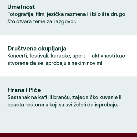
Umetnost
Fotografija, film, jezička razmena ili bilo šta drugo
što otvara teme za razgovor.
Društvena okupljanja
Koncerti, festivali, karaoke, sport — aktivnosti kao
stvorene da se isprobaju s nekim novim!
Hrana i Piće
Sastanak na kafi ili branču, zajedničko kuvanje ili
poseta restoranu koji su svi želeli da isprobaju.