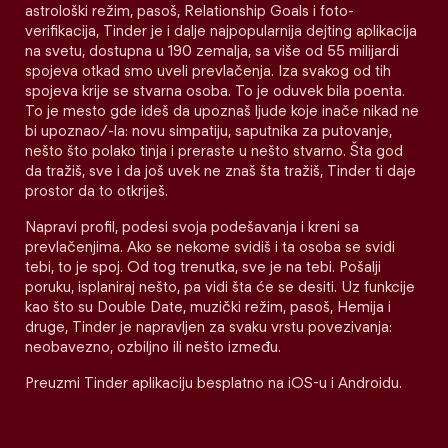
astrološki režim, pasoš, Relationship Goals i foto-
verifikacija, Tinder je i dalje najpopularnija dejting aplikacija
na svetu, dostupna u 190 zemalja, sa više od 55 milijardi
spojeva otkad smo uveli prevlačenja. Iza svakog od tih
spojeva krije se stvarna osoba. To je oduvek bila poenta.
To je mesto gde ideš da upoznaš ljude koje inače nikad ne
bi upoznao/-la: novu simpatiju, saputnika za putovanje,
nešto što polako tinja i preraste u nešto stvarno. Šta god
da tražiš, sve i da još uvek ne znaš šta tražiš, Tinder ti daje
prostor da to otkriješ.
Napravi profil, podesi svoja podešavanja i kreni sa
prevlačenjima. Ako se nekome svidiš i ta osoba se svidi
tebi, to je spoj. Od tog trenutka, sve je na tebi. Pošalji
poruku, isplaniraj nešto, pa vidi šta će se desiti. Uz funkcije
kao što su Double Date, muzički režim, pasoš, Hemija i
druge, Tinder je napravljen za svaku vrstu povezivanja:
neobavezno, ozbiljno ili nešto između.
Preuzmi Tinder aplikaciju besplatno na iOS-u i Androidu.