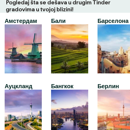
Pogledaj šta se dešava u drugim Tinder
gradovima u tvojoj blizini!
Амстердам
Бали
Барселона
Ауцкланд
Бангкок
Берлин