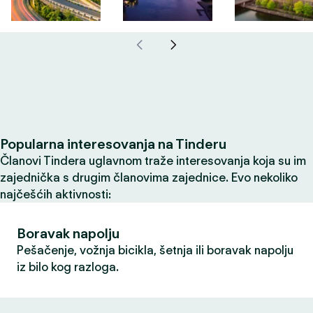
Popularna interesovanja na Tinderu
Članovi Tindera uglavnom traže interesovanja koja su im
zajednička s drugim članovima zajednice. Evo nekoliko
najčešćih aktivnosti:
Boravak napolju
Pešačenje, vožnja bicikla, šetnja ili boravak napolju
iz bilo kog razloga.