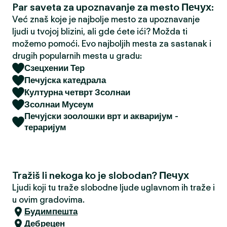
Par saveta za upoznavanje za mesto Печух:
a
Već znaš koje je najbolje mesto za upoznavanje
ljudi u tvojoj blizini, ali gde ćete ići? Možda ti
možemo pomoći. Evo najboljih mesta za sastanak i
drugih popularnih mesta u gradu:
Сзецхении Тер
Печујска катедрала
Културна четврт Зсолнаи
Зсолнаи Мусеум
Печујски зоолошки врт и акваријум -
тераријум
Tražiš li nekoga ko je slobodan? Печух
Ljudi koji tu traže slobodne ljude uglavnom ih traže i
u ovim gradovima.
Будимпешта
Дебрецен