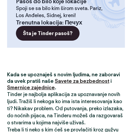
Pasoš do bilo koje lokacije
Spoji se sa bilo kim širom sveta. Pariz,
Los Anđeles, Sidnej, kreni!
Trenutna lokacija
:
Печух
Šta je Tinder pasoš?
Kada se upoznaješ s novim ljudima, ne zaboravi
da uvek pratiš naše
Savete za bezbednost
i
Smernice zajednice
.
Tinder je najbolja aplikacija za upoznavanje novih
ljudi. Tražiš li nekoga ko ima ista interesovanja kao
ti? Nikakav problem. Od putovanja, preko izlazaka,
do noćnih pijaca, na Tinderu možeš da razgovaraš
o stvarima u kojima najviše uživaš.
Treba li ti neko s kim ćeš se provlačiti kroz gužvu