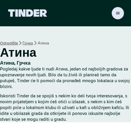
T
i
n
d
e
Odredišta
Грчка
Атина
r
Атина
p
o
č
Атина, Грчка
e
Pogledaj kakve ljude ti nudi Атина, jedan od najboljih gradova za
t
upoznavanje novih ljudi. Bilo da tu živiš ili planiraš tamo da
n
putuješ, Tinder će ti pomoći da pronađeš mnogo lokalaca u svojoj
blizini.
a
s
Iskoristi Tinder da se spojiš s nekim ko deli tvoja interesovanja, s
t
novim prijateljem s kojim ćeš otići u izlazak, s nekim s kim ćeš
r
popiti piće u lokalnom klubu ili uživati u kafi u obližnjem kafiću. Ili
a
idite u obilazak grada da otkrijete ili ponovo iskusite najbolje
n
stvari koje se mogu raditi u gradu.
i
c