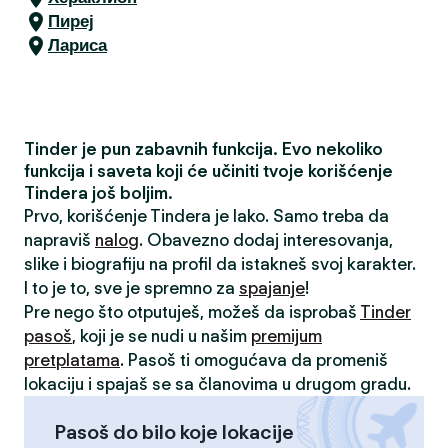
Пиреј
Лариса
Tinder je pun zabavnih funkcija. Evo nekoliko
funkcija i saveta koji će učiniti tvoje korišćenje
Tindera još boljim.
Prvo, korišćenje Tindera je lako. Samo treba da
napraviš
nalog
. Obavezno dodaj interesovanja,
slike i biografiju na profil da istakneš svoj karakter.
I to je to, sve je spremno za
spajanje
!
Pre nego što otputuješ, možeš da isprobaš
Tinder
pasoš
, koji je se nudi u našim
premijum
pretplatama
. Pasoš ti omogućava da promeniš
lokaciju i spajaš se sa članovima u drugom gradu.
Pasoš do bilo koje lokacije