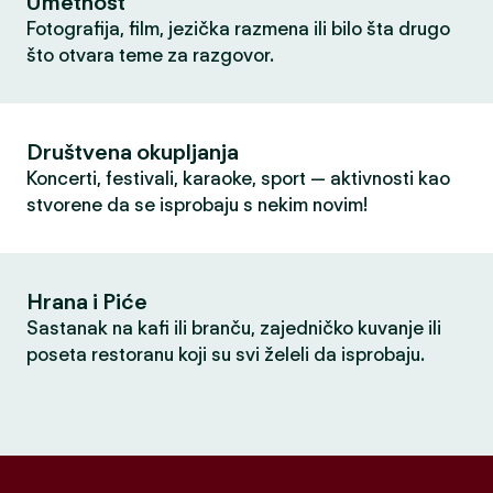
Umetnost
Fotografija, film, jezička razmena ili bilo šta drugo
što otvara teme za razgovor.
Društvena okupljanja
Koncerti, festivali, karaoke, sport — aktivnosti kao
stvorene da se isprobaju s nekim novim!
Hrana i Piće
Sastanak na kafi ili branču, zajedničko kuvanje ili
poseta restoranu koji su svi želeli da isprobaju.