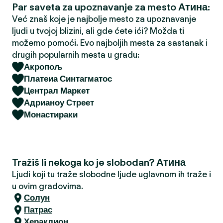
Par saveta za upoznavanje za mesto Атина:
a
Već znaš koje je najbolje mesto za upoznavanje
ljudi u tvojoj blizini, ali gde ćete ići? Možda ti
možemo pomoći. Evo najboljih mesta za sastanak i
drugih popularnih mesta u gradu:
Акропољ
Платеиа Синтагматос
Централ Маркет
Адрианоу Стреет
Монастираки
Tražiš li nekoga ko je slobodan? Атина
Ljudi koji tu traže slobodne ljude uglavnom ih traže i
u ovim gradovima.
Солун
Патрас
Хераклион