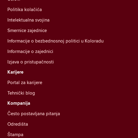
Politika kolačića
Intelektualna svojina
Smernice zajednice
Informacije o bezbednosnoj politici u Koloradu
Informacije o zajednici
Izjava o pristupačnosti
Karijere
Portal za karijere
Tehnički blog
Kompanija
Često postavljana pitanja
Odredišta
Štampa