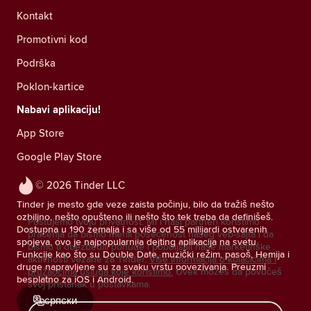
Kontakt
Promotivni kod
Podrška
Poklon-kartice
Nabavi aplikaciju!
App Store
Google Play Store
© 2026 Tinder LLC
Tinder je mesto gde veze zaista počinju, bilo da tražiš nešto
ozbiljno, nešto opušteno ili nešto što tek treba da definišeš.
Poštujemo tvoju privatnost. Mi i naši partneri koristimo
Dostupna u 190 zemalja i sa više od 55 milijardi ostvarenih
praćenja da bismo merili posećenost našeg veb-sajta i da
spojeva, ovo je najpopularnija dejting aplikacija na svetu.
bismo ti obezbedili ponude i poboljšali naše marketinške
Funkcije kao što su Double Date, muzički režim, pasoš, Hemija i
aktivnosti vezane za Tinder.
Više informacija o kolačićima i
druge napravljene su za svaku vrstu povezivanja. Preuzmi
pružaocima usluga koje koristimo.
Uvek možeš da povučeš
besplatno za iOS i Android.
svoj pristanak u postavkama.
српски