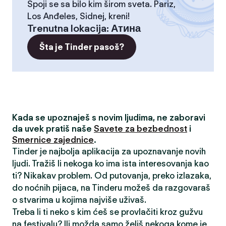
Spoji se sa bilo kim širom sveta. Pariz,
Los Anđeles, Sidnej, kreni!
Trenutna lokacija
:
Атина
Šta je Tinder pasoš?
Kada se upoznaješ s novim ljudima, ne zaboravi
da uvek pratiš naše
Savete za bezbednost
i
Smernice zajednice
.
Tinder je najbolja aplikacija za upoznavanje novih
ljudi. Tražiš li nekoga ko ima ista interesovanja kao
ti? Nikakav problem. Od putovanja, preko izlazaka,
do noćnih pijaca, na Tinderu možeš da razgovaraš
o stvarima u kojima najviše uživaš.
Treba li ti neko s kim ćeš se provlačiti kroz gužvu
na festivalu? Ili možda samo želiš nekoga kome je