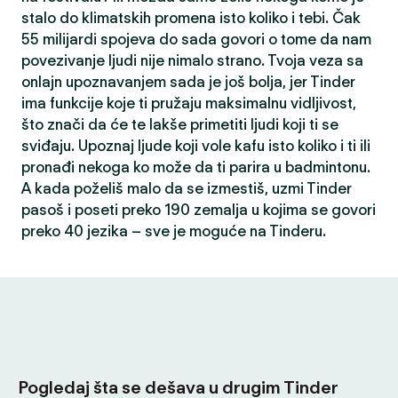
stalo do klimatskih promena isto koliko i tebi. Čak
55 milijardi spojeva do sada govori o tome da nam
povezivanje ljudi nije nimalo strano. Tvoja veza sa
onlajn upoznavanjem sada je još bolja, jer Tinder
ima funkcije koje ti pružaju maksimalnu vidljivost,
što znači da će te lakše primetiti ljudi koji ti se
sviđaju. Upoznaj ljude koji vole kafu isto koliko i ti ili
pronađi nekoga ko može da ti parira u badmintonu.
A kada poželiš malo da se izmestiš, uzmi Tinder
pasoš i poseti preko 190 zemalja u kojima se govori
preko 40 jezika – sve je moguće na Tinderu.
Pogledaj šta se dešava u drugim Tinder