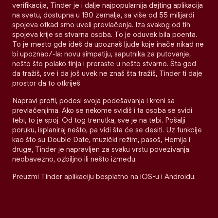
verifikacija, Tinder je i dalje najpopularnija dejting aplikacija
na svetu, dostupna u 190 zemalja, sa više od 55 milijardi
spojeva otkad smo uveli prevlačenja. Iza svakog od tih
spojeva krije se stvarna osoba. To je oduvek bila poenta.
To je mesto gde ideš da upoznaš ljude koje inače nikad ne
bi upoznao/-la: novu simpatiju, saputnika za putovanje,
nešto što polako tinja i preraste u nešto stvarno. Šta god
da tražiš, sve i da još uvek ne znaš šta tražiš, Tinder ti daje
prostor da to otkriješ.
Napravi profil, podesi svoja podešavanja i kreni sa
prevlačenjima. Ako se nekome svidiš i ta osoba se svidi
tebi, to je spoj. Od tog trenutka, sve je na tebi. Pošalji
poruku, isplaniraj nešto, pa vidi šta će se desiti. Uz funkcije
kao što su Double Date, muzički režim, pasoš, Hemija i
druge, Tinder je napravljen za svaku vrstu povezivanja:
neobavezno, ozbiljno ili nešto između.
Preuzmi Tinder aplikaciju besplatno na iOS-u i Androidu.