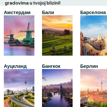
gradovima u tvojoj blizini!
Амстердам
Бали
Барселона
Ауцкланд
Бангкок
Берлин