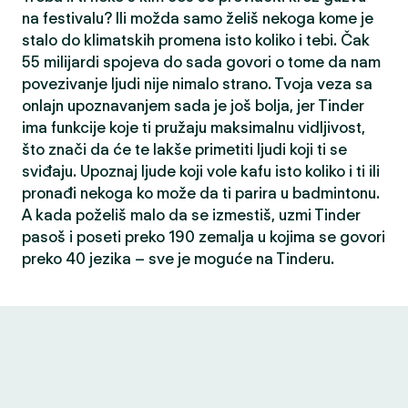
na festivalu? Ili možda samo želiš nekoga kome je
stalo do klimatskih promena isto koliko i tebi. Čak
55 milijardi spojeva do sada govori o tome da nam
povezivanje ljudi nije nimalo strano. Tvoja veza sa
onlajn upoznavanjem sada je još bolja, jer Tinder
ima funkcije koje ti pružaju maksimalnu vidljivost,
što znači da će te lakše primetiti ljudi koji ti se
sviđaju. Upoznaj ljude koji vole kafu isto koliko i ti ili
pronađi nekoga ko može da ti parira u badmintonu.
A kada poželiš malo da se izmestiš, uzmi Tinder
pasoš i poseti preko 190 zemalja u kojima se govori
preko 40 jezika – sve je moguće na Tinderu.