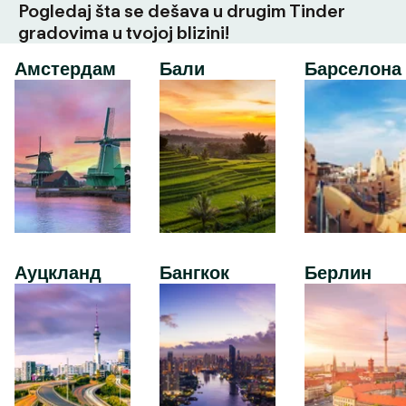
Pogledaj šta se dešava u drugim Tinder
gradovima u tvojoj blizini!
Амстердам
Бали
Барселона
Ауцкланд
Бангкок
Берлин