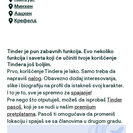
Минхен
Аацхен
Крефелд
Tinder je pun zabavnih funkcija. Evo nekoliko
funkcija i saveta koji će učiniti tvoje korišćenje
Tindera još boljim.
Prvo, korišćenje Tindera je lako. Samo treba da
napraviš
nalog
. Obavezno dodaj interesovanja,
slike i biografiju na profil da istakneš svoj karakter.
I to je to, sve je spremno za
spajanje
!
Pre nego što otputuješ, možeš da isprobaš
Tinder
pasoš
, koji je se nudi u našim
premijum
pretplatama
. Pasoš ti omogućava da promeniš
lokaciju i spajaš se sa članovima u drugom gradu.