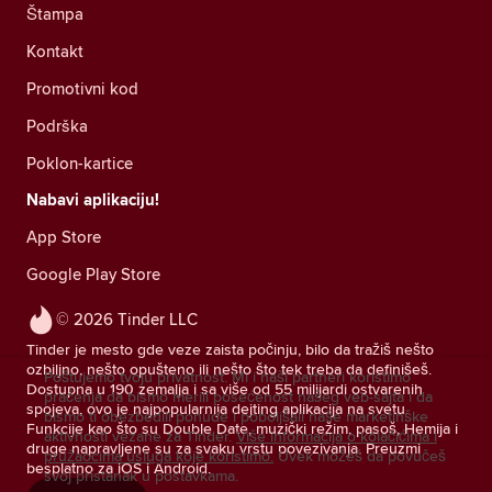
Štampa
Kontakt
Promotivni kod
Podrška
Poklon-kartice
Nabavi aplikaciju!
App Store
Google Play Store
© 2026 Tinder LLC
Tinder je mesto gde veze zaista počinju, bilo da tražiš nešto
ozbiljno, nešto opušteno ili nešto što tek treba da definišeš.
Poštujemo tvoju privatnost. Mi i naši partneri koristimo
Dostupna u 190 zemalja i sa više od 55 milijardi ostvarenih
praćenja da bismo merili posećenost našeg veb-sajta i da
spojeva, ovo je najpopularnija dejting aplikacija na svetu.
bismo ti obezbedili ponude i poboljšali naše marketinške
Funkcije kao što su Double Date, muzički režim, pasoš, Hemija i
aktivnosti vezane za Tinder.
Više informacija o kolačićima i
druge napravljene su za svaku vrstu povezivanja. Preuzmi
pružaocima usluga koje koristimo.
Uvek možeš da povučeš
besplatno za iOS i Android.
svoj pristanak u postavkama.