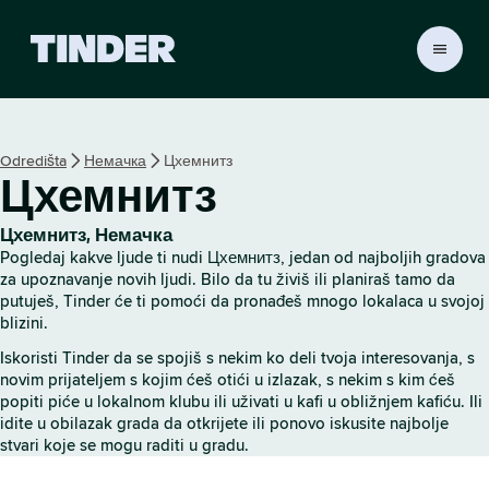
T
i
n
d
e
Odredišta
Немачка
Цхемнитз
r
Цхемнитз
p
o
č
Цхемнитз, Немачка
e
Pogledaj kakve ljude ti nudi Цхемнитз, jedan od najboljih gradova
t
za upoznavanje novih ljudi. Bilo da tu živiš ili planiraš tamo da
n
putuješ, Tinder će ti pomoći da pronađeš mnogo lokalaca u svojoj
blizini.
a
s
Iskoristi Tinder da se spojiš s nekim ko deli tvoja interesovanja, s
t
novim prijateljem s kojim ćeš otići u izlazak, s nekim s kim ćeš
r
popiti piće u lokalnom klubu ili uživati u kafi u obližnjem kafiću. Ili
a
idite u obilazak grada da otkrijete ili ponovo iskusite najbolje
n
stvari koje se mogu raditi u gradu.
i
c