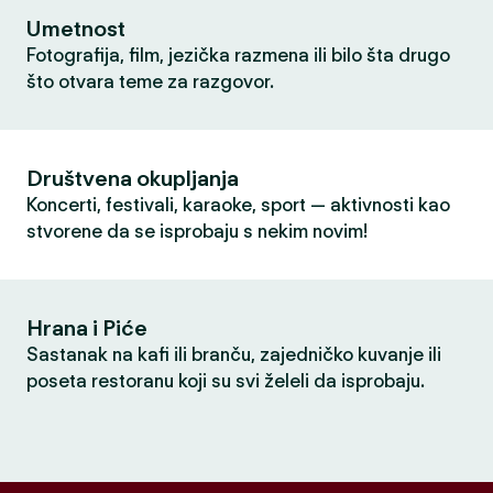
Umetnost
Fotografija, film, jezička razmena ili bilo šta drugo
što otvara teme za razgovor.
Društvena okupljanja
Koncerti, festivali, karaoke, sport — aktivnosti kao
stvorene da se isprobaju s nekim novim!
Hrana i Piće
Sastanak na kafi ili branču, zajedničko kuvanje ili
poseta restoranu koji su svi želeli da isprobaju.