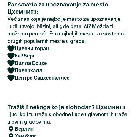
Par saveta za upoznavanje za mesto
a
Цхемнитз:
Već znaš koje je najbolje mesto za upoznavanje
ljudi u tvojoj blizini, ali gde ćete ići? Možda ti
možemo pomoći. Evo najboljih mesta za sastanak i
drugih popularnih mesta u gradu:
Црвени торањ
Каßберг
Вилла Есцхе
Поверхалл
Центре Сацхсеналлее
Tražiš li nekoga ko je slobodan? Цхемнитз
Ljudi koji tu traže slobodne ljude uglavnom ih traže i
u ovim gradovima.
Берлин
Хамбург