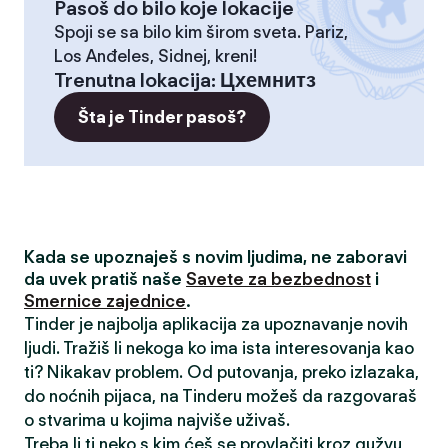
Pasoš do bilo koje lokacije
Spoji se sa bilo kim širom sveta. Pariz,
Los Anđeles, Sidnej, kreni!
Trenutna lokacija
:
Цхемнитз
Šta je Tinder pasoš?
Kada se upoznaješ s novim ljudima, ne zaboravi
da uvek pratiš naše
Savete za bezbednost
i
Smernice zajednice
.
Tinder je najbolja aplikacija za upoznavanje novih
ljudi. Tražiš li nekoga ko ima ista interesovanja kao
ti? Nikakav problem. Od putovanja, preko izlazaka,
do noćnih pijaca, na Tinderu možeš da razgovaraš
o stvarima u kojima najviše uživaš.
Treba li ti neko s kim ćeš se provlačiti kroz gužvu