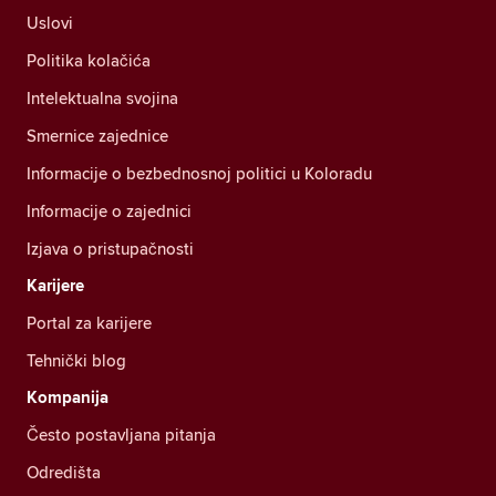
Uslovi
Politika kolačića
Intelektualna svojina
Smernice zajednice
Informacije o bezbednosnoj politici u Koloradu
Informacije o zajednici
Izjava o pristupačnosti
Karijere
Portal za karijere
Tehnički blog
Kompanija
Često postavljana pitanja
Odredišta