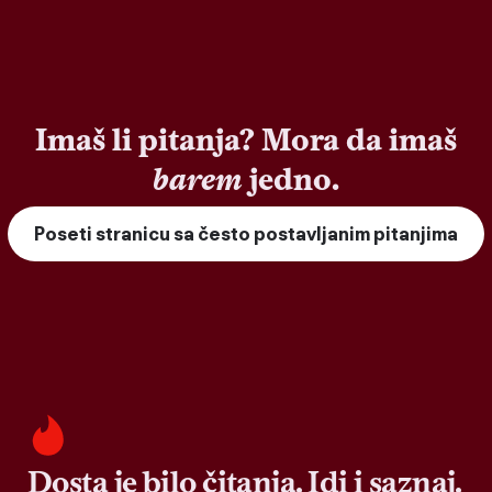
Imaš li pitanja? Mora da imaš
barem
jedno.
Poseti stranicu sa često postavljanim pitanjima
Dosta je bilo čitanja. Idi i saznaj.