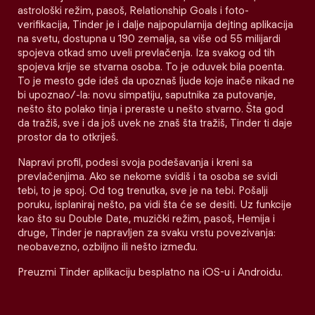
astrološki režim, pasoš, Relationship Goals i foto-
verifikacija, Tinder je i dalje najpopularnija dejting aplikacija
na svetu, dostupna u 190 zemalja, sa više od 55 milijardi
spojeva otkad smo uveli prevlačenja. Iza svakog od tih
spojeva krije se stvarna osoba. To je oduvek bila poenta.
To je mesto gde ideš da upoznaš ljude koje inače nikad ne
bi upoznao/-la: novu simpatiju, saputnika za putovanje,
nešto što polako tinja i preraste u nešto stvarno. Šta god
da tražiš, sve i da još uvek ne znaš šta tražiš, Tinder ti daje
prostor da to otkriješ.
Napravi profil, podesi svoja podešavanja i kreni sa
prevlačenjima. Ako se nekome svidiš i ta osoba se svidi
tebi, to je spoj. Od tog trenutka, sve je na tebi. Pošalji
poruku, isplaniraj nešto, pa vidi šta će se desiti. Uz funkcije
kao što su Double Date, muzički režim, pasoš, Hemija i
druge, Tinder je napravljen za svaku vrstu povezivanja:
neobavezno, ozbiljno ili nešto između.
Preuzmi Tinder aplikaciju besplatno na iOS-u i Androidu.