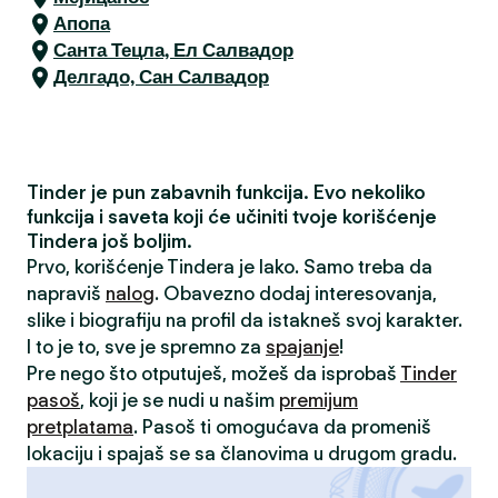
Апопа
Санта Тецла, Ел Салвадор
Делгадо, Сан Салвадор
Tinder je pun zabavnih funkcija. Evo nekoliko
funkcija i saveta koji će učiniti tvoje korišćenje
Tindera još boljim.
Prvo, korišćenje Tindera je lako. Samo treba da
napraviš
nalog
. Obavezno dodaj interesovanja,
slike i biografiju na profil da istakneš svoj karakter.
I to je to, sve je spremno za
spajanje
!
Pre nego što otputuješ, možeš da isprobaš
Tinder
pasoš
, koji je se nudi u našim
premijum
pretplatama
. Pasoš ti omogućava da promeniš
lokaciju i spajaš se sa članovima u drugom gradu.