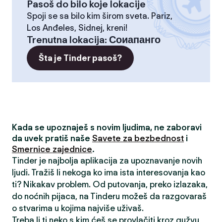
Pasoš do bilo koje lokacije
Spoji se sa bilo kim širom sveta. Pariz,
Los Anđeles, Sidnej, kreni!
Trenutna lokacija
:
Соиапанго
Šta je Tinder pasoš?
Kada se upoznaješ s novim ljudima, ne zaboravi
da uvek pratiš naše
Savete za bezbednost
i
Smernice zajednice
.
Tinder je najbolja aplikacija za upoznavanje novih
ljudi. Tražiš li nekoga ko ima ista interesovanja kao
ti? Nikakav problem. Od putovanja, preko izlazaka,
do noćnih pijaca, na Tinderu možeš da razgovaraš
o stvarima u kojima najviše uživaš.
Treba li ti neko s kim ćeš se provlačiti kroz gužvu