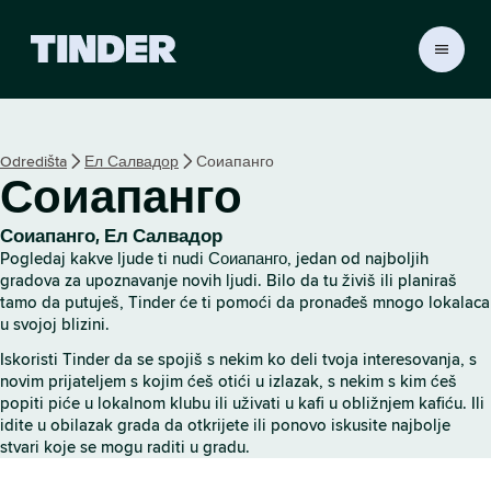
T
i
n
d
e
Odredišta
Ел Салвадор
Соиапанго
r
Соиапанго
p
o
č
Соиапанго, Ел Салвадор
e
Pogledaj kakve ljude ti nudi Соиапанго, jedan od najboljih
t
gradova za upoznavanje novih ljudi. Bilo da tu živiš ili planiraš
n
tamo da putuješ, Tinder će ti pomoći da pronađeš mnogo lokalaca
u svojoj blizini.
a
s
Iskoristi Tinder da se spojiš s nekim ko deli tvoja interesovanja, s
t
novim prijateljem s kojim ćeš otići u izlazak, s nekim s kim ćeš
r
popiti piće u lokalnom klubu ili uživati u kafi u obližnjem kafiću. Ili
a
idite u obilazak grada da otkrijete ili ponovo iskusite najbolje
n
stvari koje se mogu raditi u gradu.
i
c