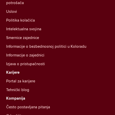
potrošača
Uslovi
Politika kolačića
Intelektualna svojina
Smernice zajednice
Informacije o bezbednosnoj politici u Koloradu
Informacije o zajednici
Izjava o pristupačnosti
Karijere
Portal za karijere
Tehnički blog
Kompanija
Često postavljana pitanja