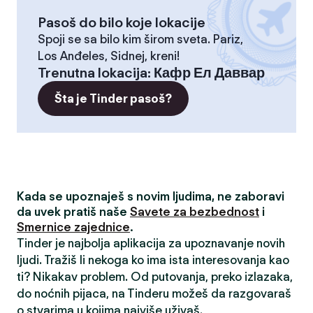
Pasoš do bilo koje lokacije
Spoji se sa bilo kim širom sveta. Pariz,
Los Anđeles, Sidnej, kreni!
Trenutna lokacija
:
Кафр Ел Даввар
Šta je Tinder pasoš?
Kada se upoznaješ s novim ljudima, ne zaboravi
da uvek pratiš naše
Savete za bezbednost
i
Smernice zajednice
.
Tinder je najbolja aplikacija za upoznavanje novih
ljudi. Tražiš li nekoga ko ima ista interesovanja kao
ti? Nikakav problem. Od putovanja, preko izlazaka,
do noćnih pijaca, na Tinderu možeš da razgovaraš
o stvarima u kojima najviše uživaš.