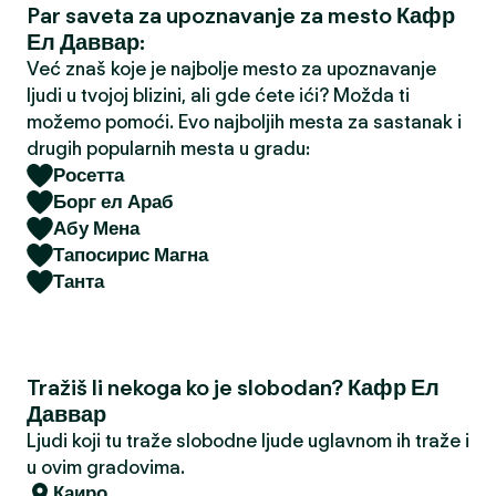
Par saveta za upoznavanje za mesto Кафр
a
Ел Даввар:
Već znaš koje je najbolje mesto za upoznavanje
ljudi u tvojoj blizini, ali gde ćete ići? Možda ti
možemo pomoći. Evo najboljih mesta za sastanak i
drugih popularnih mesta u gradu:
Росетта
Борг ел Араб
Абу Мена
Тапосирис Магна
Танта
Tražiš li nekoga ko je slobodan? Кафр Ел
Даввар
Ljudi koji tu traže slobodne ljude uglavnom ih traže i
u ovim gradovima.
Каиро