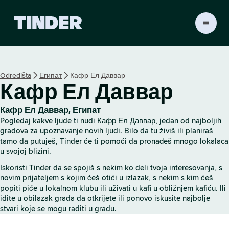
T
i
n
d
e
Odredišta
Египат
Кафр Ел Даввар
r
Кафр Ел Даввар
p
o
č
Кафр Ел Даввар, Египат
e
Pogledaj kakve ljude ti nudi Кафр Ел Даввар, jedan od najboljih
t
gradova za upoznavanje novih ljudi. Bilo da tu živiš ili planiraš
n
tamo da putuješ, Tinder će ti pomoći da pronađeš mnogo lokalaca
u svojoj blizini.
a
s
Iskoristi Tinder da se spojiš s nekim ko deli tvoja interesovanja, s
t
novim prijateljem s kojim ćeš otići u izlazak, s nekim s kim ćeš
r
popiti piće u lokalnom klubu ili uživati u kafi u obližnjem kafiću. Ili
a
idite u obilazak grada da otkrijete ili ponovo iskusite najbolje
n
stvari koje se mogu raditi u gradu.
i
c