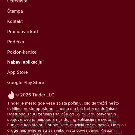
Odredišta
Štampa
Kontakt
Promotivni kod
Podrška
Poklon-kartice
Nabavi aplikaciju!
App Store
Google Play Store
© 2026 Tinder LLC
Tinder je mesto gde veze zaista počinju, bilo da tražiš nešto
ozbiljno, nešto opušteno ili nešto što tek treba da definišeš.
Poštujemo tvoju privatnost. Mi i naši partneri koristimo
Dostupna u 190 zemalja i sa više od 55 milijardi ostvarenih
praćenja da bismo merili posećenost našeg veb-sajta i da
spojeva, ovo je najpopularnija dejting aplikacija na svetu.
bismo ti obezbedili ponude i poboljšali naše marketinške
Funkcije kao što su Double Date, muzički režim, pasoš, Hemija i
aktivnosti vezane za Tinder.
Više informacija o kolačićima i
druge napravljene su za svaku vrstu povezivanja. Preuzmi
pružaocima usluga koje koristimo.
Uvek možeš da povučeš