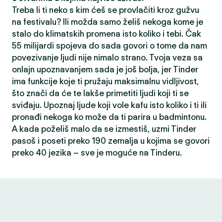
Treba li ti neko s kim ćeš se provlačiti kroz gužvu
na festivalu? Ili možda samo želiš nekoga kome je
stalo do klimatskih promena isto koliko i tebi. Čak
55 milijardi spojeva do sada govori o tome da nam
povezivanje ljudi nije nimalo strano. Tvoja veza sa
onlajn upoznavanjem sada je još bolja, jer Tinder
ima funkcije koje ti pružaju maksimalnu vidljivost,
što znači da će te lakše primetiti ljudi koji ti se
sviđaju. Upoznaj ljude koji vole kafu isto koliko i ti ili
pronađi nekoga ko može da ti parira u badmintonu.
A kada poželiš malo da se izmestiš, uzmi Tinder
pasoš i poseti preko 190 zemalja u kojima se govori
preko 40 jezika – sve je moguće na Tinderu.