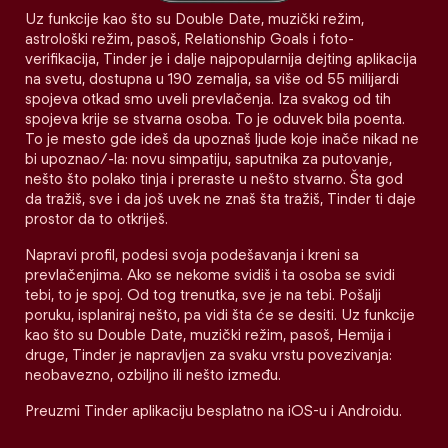
Uz funkcije kao što su Double Date, muzički režim,
astrološki režim, pasoš, Relationship Goals i foto-
verifikacija, Tinder je i dalje najpopularnija dejting aplikacija
na svetu, dostupna u 190 zemalja, sa više od 55 milijardi
spojeva otkad smo uveli prevlačenja. Iza svakog od tih
spojeva krije se stvarna osoba. To je oduvek bila poenta.
To je mesto gde ideš da upoznaš ljude koje inače nikad ne
bi upoznao/-la: novu simpatiju, saputnika za putovanje,
nešto što polako tinja i preraste u nešto stvarno. Šta god
da tražiš, sve i da još uvek ne znaš šta tražiš, Tinder ti daje
prostor da to otkriješ.
Napravi profil, podesi svoja podešavanja i kreni sa
prevlačenjima. Ako se nekome svidiš i ta osoba se svidi
tebi, to je spoj. Od tog trenutka, sve je na tebi. Pošalji
poruku, isplaniraj nešto, pa vidi šta će se desiti. Uz funkcije
kao što su Double Date, muzički režim, pasoš, Hemija i
druge, Tinder je napravljen za svaku vrstu povezivanja:
neobavezno, ozbiljno ili nešto između.
Preuzmi Tinder aplikaciju besplatno na iOS-u i Androidu.