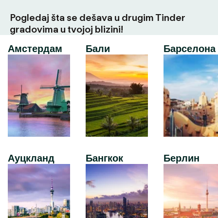
Pogledaj šta se dešava u drugim Tinder
gradovima u tvojoj blizini!
Амстердам
Бали
Барселона
Ауцкланд
Бангкок
Берлин