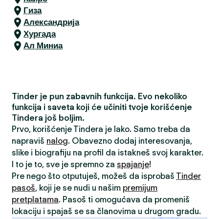
Гиза
Александрија
Хургада
Ал Миниа
Tinder je pun zabavnih funkcija. Evo nekoliko
funkcija i saveta koji će učiniti tvoje korišćenje
Tindera još boljim.
Prvo, korišćenje Tindera je lako. Samo treba da
napraviš
nalog
. Obavezno dodaj interesovanja,
slike i biografiju na profil da istakneš svoj karakter.
I to je to, sve je spremno za
spajanje
!
Pre nego što otputuješ, možeš da isprobaš
Tinder
pasoš
, koji je se nudi u našim
premijum
pretplatama
. Pasoš ti omogućava da promeniš
lokaciju i spajaš se sa članovima u drugom gradu.