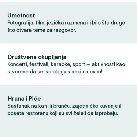
Umetnost
Fotografija, film, jezička razmena ili bilo šta drugo
što otvara teme za razgovor.
Društvena okupljanja
Koncerti, festivali, karaoke, sport — aktivnosti kao
stvorene da se isprobaju s nekim novim!
Hrana i Piće
Sastanak na kafi ili branču, zajedničko kuvanje ili
poseta restoranu koji su svi želeli da isprobaju.