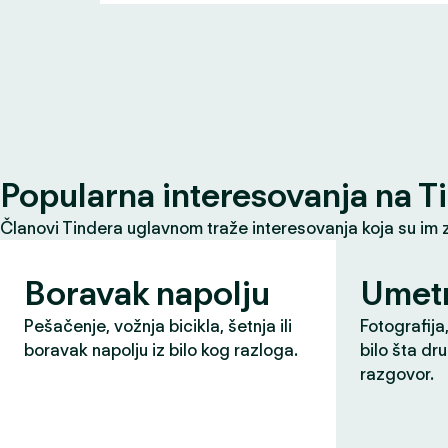
Popularna interesovanja na T
Članovi Tindera uglavnom traže interesovanja koja su im 
Boravak napolju
Umet
Pešačenje, vožnja bicikla, šetnja ili
Fotografija,
boravak napolju iz bilo kog razloga.
bilo šta dr
razgovor.