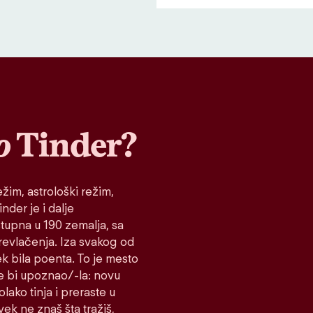
o
Tinder?
žim, astrološki režim,
nder je i dalje
stupna u 190 zemalja, sa
prevlačenja. Iza svakog od
ek bila poenta. To je mesto
e bi upoznao/-la: novu
lako tinja i preraste u
vek ne znaš šta tražiš,