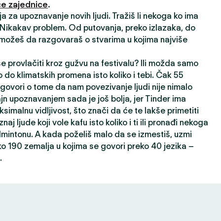
e zajednice
.
ija za upoznavanje novih ljudi. Tražiš li nekoga ko ima
? Nikakav problem. Od putovanja, preko izlazaka, do
 možeš da razgovaraš o stvarima u kojima najviše
 se provlačiti kroz gužvu na festivalu? Ili možda samo
 do klimatskih promena isto koliko i tebi. Čak 55
 govori o tome da nam povezivanje ljudi nije nimalo
ajn upoznavanjem sada je još bolja, jer Tinder ima
ksimalnu vidljivost, što znači da će te lakše primetiti
oznaj ljude koji vole kafu isto koliko i ti ili pronađi nekoga
dmintonu. A kada poželiš malo da se izmestiš, uzmi
ko 190 zemalja u kojima se govori preko 40 jezika –
.