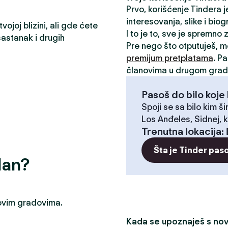
Prvo, korišćenje Tindera 
interesovanja, slike i biog
ojoj blizini, ali gde ćete
I to je to, sve je spremno
astanak i drugih
Pre nego što otputuješ, 
premijum pretplatama
. P
članovima u drugom grad
Pasoš do bilo koje 
Spoji se sa bilo kim ši
Los Anđeles, Sidnej, k
Trenutna lokacija
:
Šta je Tinder pas
dan?
u ovim gradovima.
Kada se upoznaješ s novi