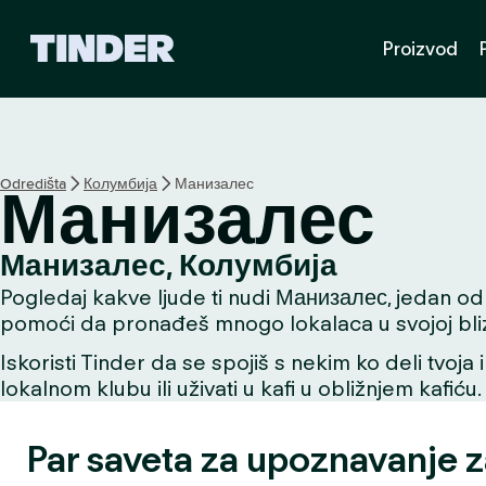
T
Proizvod
i
n
d
e
r
p
Odredišta
Колумбија
Манизалес
Манизалес
o
č
e
Манизалес, Колумбија
t
Pogledaj kakve ljude ti nudi Манизалес, jedan od na
n
a
pomoći da pronađeš mnogo lokalaca u svojoj bliz
s
Iskoristi Tinder da se spojiš s nekim ko deli tvoja 
t
lokalnom klubu ili uživati u kafi u obližnjem kafiću.
r
a
n
Par saveta za upoznavanje 
i
c