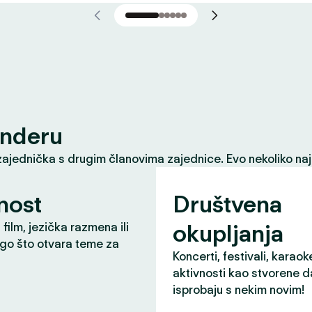
inderu
zajednička s drugim članovima zajednice. Evo nekoliko naj
nost
Društvena
okupljanja
 film, jezička razmena ili
ugo što otvara teme za
Koncerti, festivali, karaok
aktivnosti kao stvorene d
isprobaju s nekim novim!