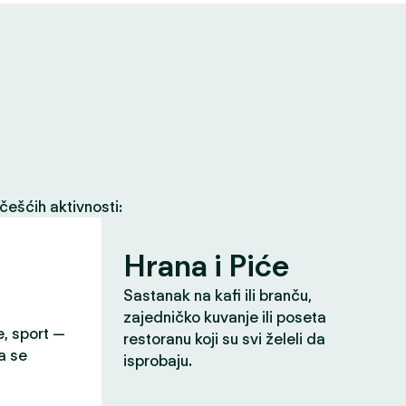
češćih aktivnosti:
Hrana i Piće
Sastanak na kafi ili branču,
zajedničko kuvanje ili poseta
e, sport —
restoranu koji su svi želeli da
a se
isprobaju.