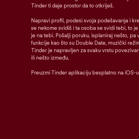
Tinder ti daje prostor da to otkriješ.
Napravi profil, podesi svoja podešavanja i kr
se nekome svidiš i ta osoba se svidi tebi, to j
je na tebi. Pošalji poruku, isplaniraj nešto, pa v
funkcije kao što su Double Date, muzički reži
Tinder je napravljen za svaku vrstu poveziva
ili nešto između.
Preuzmi Tinder aplikaciju besplatno na iOS-u 