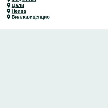
Цали
Неива
Виллавиценцио