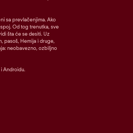
eni sa prevlačenjima. Ako
e spoj. Od tog trenutka, sve
idi šta će se desiti. Uz
m, pasoš, Hemija i druge,
nja: neobavezno, ozbiljno
i Androidu.