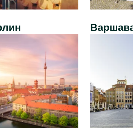
рлин
Варшав