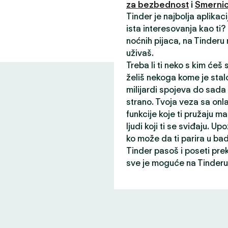
za bezbednost
i
Smernic
Tinder je najbolja aplikac
ista interesovanja kao ti
noćnih pijaca, na Tinderu
uživaš.
Treba li ti neko s kim ćeš
želiš nekoga kome je stalo
milijardi spojeva do sada
strano. Tvoja veza sa onl
funkcije koje ti pružaju ma
ljudi koji ti se sviđaju. Up
ko može da ti parira u ba
Tinder pasoš i poseti pre
sve je moguće na Tinderu