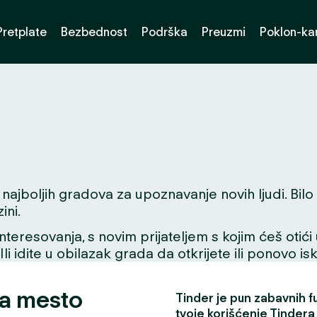
Pretplate
Bezbednost
Podrška
Preuzmi
Poklon-kar
jboljih gradova za upoznavanje novih ljudi. Bilo da
ini.
interesovanja, s novim prijateljem s kojim ćeš otići
 Ili idite u obilazak grada da otkrijete ili ponovo i
za mesto
Tinder je pun zabavnih fun
tvoje korišćenje Tindera 