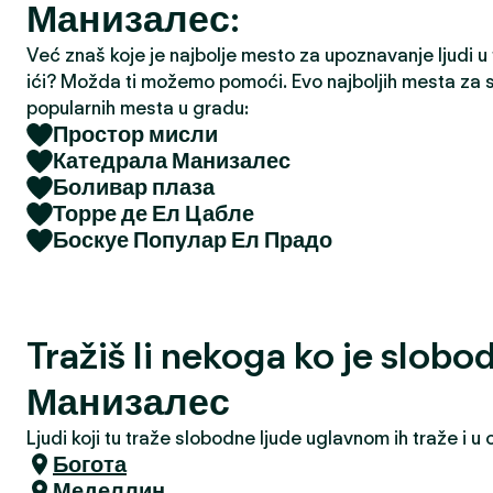
Манизалес:
a
Već znaš koje je najbolje mesto za upoznavanje ljudi u tv
ići? Možda ti možemo pomoći. Evo najboljih mesta za s
popularnih mesta u gradu:
Простор мисли
Катедрала Манизалес
Боливар плаза
Торре де Ел Цабле
Боскуе Популар Ел Прадо
Tražiš li nekoga ko je slobo
Манизалес
Ljudi koji tu traže slobodne ljude uglavnom ih traže i 
Богота
Меделлин