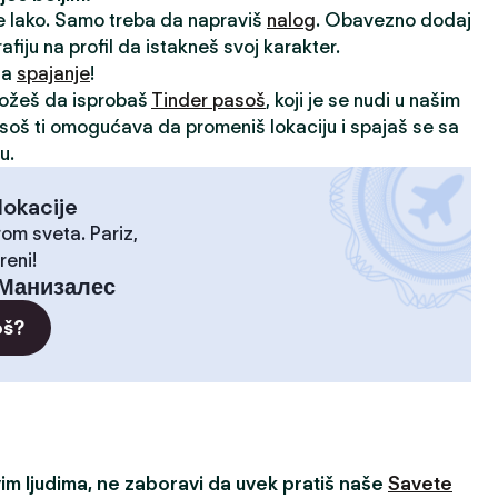
je lako. Samo treba da napraviš
nalog
. Obavezno dodaj
rafiju na profil da istakneš svoj karakter.
 za
spajanje
!
možeš da isprobaš
Tinder pasoš
, koji je se nudi u našim
asoš ti omogućava da promeniš lokaciju i spajaš se sa
u.
lokacije
rom sveta. Pariz,
reni!
Манизалес
oš?
m ljudima, ne zaboravi da uvek pratiš naše
Savete