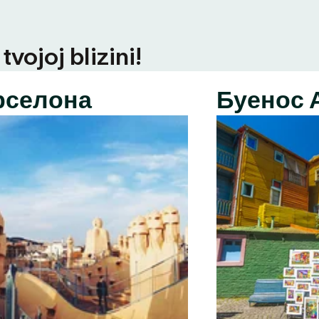
vojoj blizini!
рселона
Буенос 