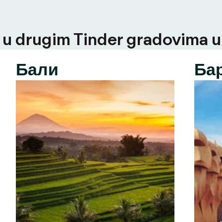
u drugim Tinder gradovima u t
Бали
Ба