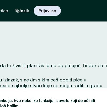
tice
Jezik
Prijavi se
 tu živiš ili planiraš tamo da putuješ, Tinder će ti
 u izlazak, s nekim s kim ćeš popiti piće u
skusite najbolje stvari koje se mogu raditi u gradu.
kcija. Evo nekoliko funkcija i saveta koji će učiniti
još boljim.