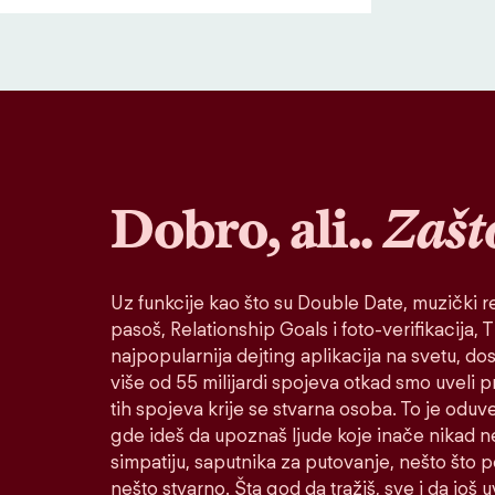
Dobro, ali..
Zašt
Uz funkcije kao što su Double Date, muzički re
pasoš, Relationship Goals i foto-verifikacija, Ti
najpopularnija dejting aplikacija na svetu, do
više od 55 milijardi spojeva otkad smo uveli 
tih spojeva krije se stvarna osoba. To je oduv
gde ideš da upoznaš ljude koje inače nikad n
simpatiju, saputnika za putovanje, nešto što po
nešto stvarno. Šta god da tražiš, sve i da još u