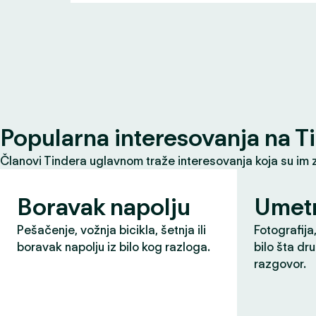
Popularna interesovanja na T
Članovi Tindera uglavnom traže interesovanja koja su im 
Boravak napolju
Umet
Pešačenje, vožnja bicikla, šetnja ili
Fotografija,
boravak napolju iz bilo kog razloga.
bilo šta dr
razgovor.