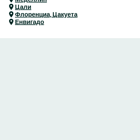
Цали
Флоренциа, Цакуета
Енвигадо