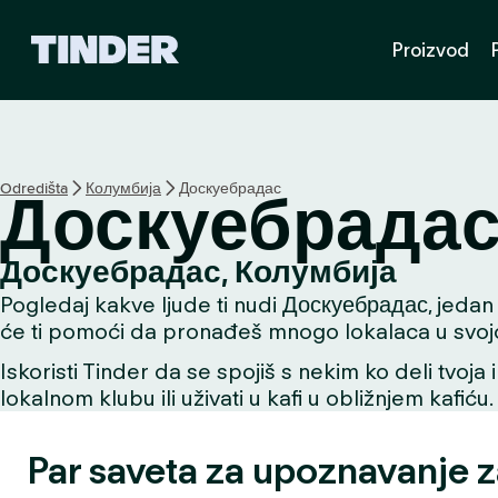
T
Proizvod
i
n
d
e
r
p
Odredišta
Колумбија
Доскуебрадас
Доскуебрада
o
č
e
Доскуебрадас, Колумбија
t
Pogledaj kakve ljude ti nudi Доскуебрадас, jedan o
n
a
će ti pomoći da pronađeš mnogo lokalaca u svojoj 
s
Iskoristi Tinder da se spojiš s nekim ko deli tvoja 
t
lokalnom klubu ili uživati u kafi u obližnjem kafiću.
r
a
n
Par saveta za upoznavanje 
i
c