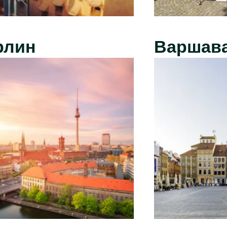
рлин
Варшав