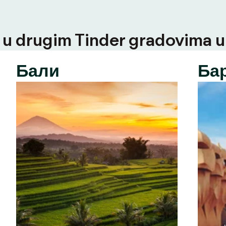
u drugim Tinder gradovima u t
Бали
Ба