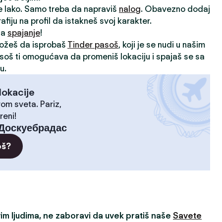
je lako. Samo treba da napraviš
nalog
. Obavezno dodaj
rafiju na profil da istakneš svoj karakter.
 za
spajanje
!
možeš da isprobaš
Tinder pasoš
, koji je se nudi u našim
asoš ti omogućava da promeniš lokaciju i spajaš se sa
u.
lokacije
rom sveta. Pariz,
reni!
Доскуебрадас
oš?
m ljudima, ne zaboravi da uvek pratiš naše
Savete