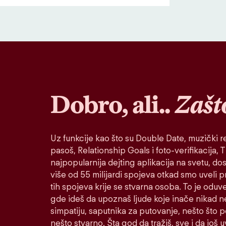
Dobro, ali..
Zašt
Uz funkcije kao što su Double Date, muzički re
pasoš, Relationship Goals i foto-verifikacija, Ti
najpopularnija dejting aplikacija na svetu, do
više od 55 milijardi spojeva otkad smo uveli 
tih spojeva krije se stvarna osoba. To je oduv
gde ideš da upoznaš ljude koje inače nikad n
simpatiju, saputnika za putovanje, nešto što po
nešto stvarno. Šta god da tražiš, sve i da još u