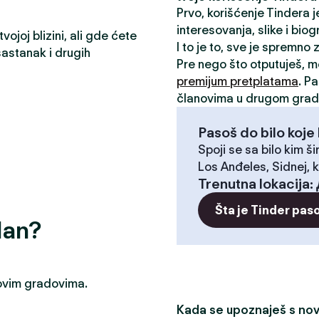
Prvo, korišćenje Tindera 
interesovanja, slike i biog
ojoj blizini, ali gde ćete
I to je to, sve je spremno
astanak i drugih
Pre nego što otputuješ, 
premijum pretplatama
. P
članovima u drugom grad
Pasoš do bilo koje 
Spoji se sa bilo kim ši
Los Anđeles, Sidnej, k
Trenutna lokacija
:
Šta je Tinder pas
dan?
u ovim gradovima.
Kada se upoznaješ s novi