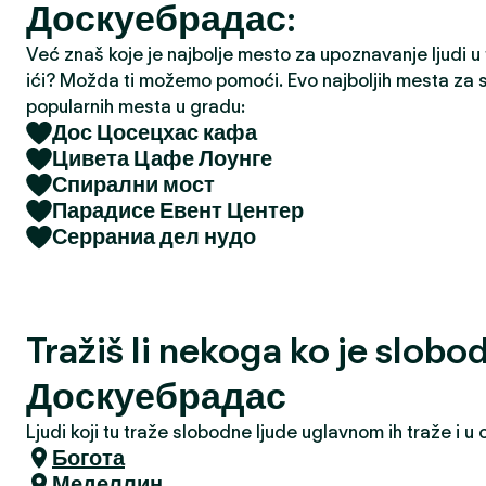
Доскуебрадас:
a
Već znaš koje je najbolje mesto za upoznavanje ljudi u tv
ići? Možda ti možemo pomoći. Evo najboljih mesta za s
popularnih mesta u gradu:
Дос Цосецхас кафа
Цивета Цафе Лоунге
Спирални мост
Парадисе Евент Центер
Серраниа дел нудо
Tražiš li nekoga ko je slobo
Доскуебрадас
Ljudi koji tu traže slobodne ljude uglavnom ih traže i 
Богота
Меделлин