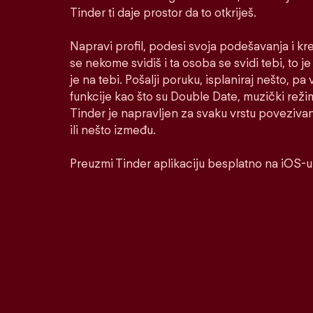
Tinder ti daje prostor da to otkriješ.
Napravi profil, podesi svoja podešavanja i kr
se nekome svidiš i ta osoba se svidi tebi, to j
je na tebi. Pošalji poruku, isplaniraj nešto, pa v
funkcije kao što su Double Date, muzički reži
Tinder je napravljen za svaku vrstu poveziva
ili nešto između.
Preuzmi Tinder aplikaciju besplatno na iOS-u 