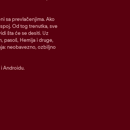
eni sa prevlačenjima. Ako
e spoj. Od tog trenutka, sve
idi šta će se desiti. Uz
m, pasoš, Hemija i druge,
nja: neobavezno, ozbiljno
i Androidu.