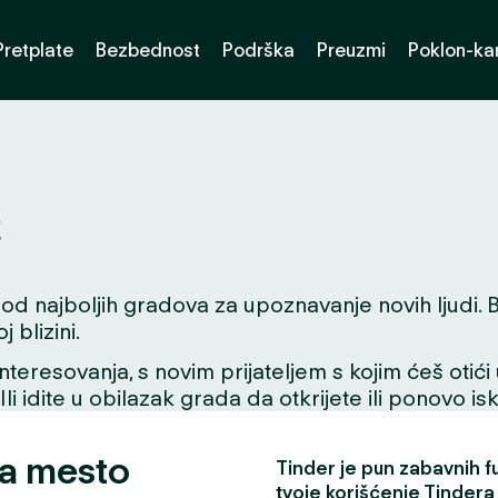
Pretplate
Bezbednost
Podrška
Preuzmi
Poklon-kar
с
d najboljih gradova za upoznavanje novih ljudi. Bil
blizini.
interesovanja, s novim prijateljem s kojim ćeš otići
 Ili idite u obilazak grada da otkrijete ili ponovo i
za mesto
Tinder je pun zabavnih fun
tvoje korišćenje Tindera 