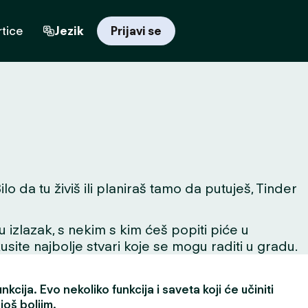
tice
Jezik
Prijavi se
o da tu živiš ili planiraš tamo da putuješ, Tinder
 u izlazak, s nekim s kim ćeš popiti piće u
skusite najbolje stvari koje se mogu raditi u gradu.
kcija. Evo nekoliko funkcija i saveta koji će učiniti
još boljim.