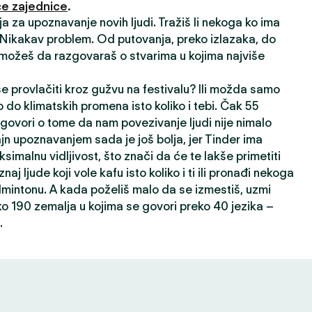
e zajednice
.
ija za upoznavanje novih ljudi. Tražiš li nekoga ko ima
? Nikakav problem. Od putovanja, preko izlazaka, do
 možeš da razgovaraš o stvarima u kojima najviše
 se provlačiti kroz gužvu na festivalu? Ili možda samo
 do klimatskih promena isto koliko i tebi. Čak 55
 govori o tome da nam povezivanje ljudi nije nimalo
ajn upoznavanjem sada je još bolja, jer Tinder ima
ksimalnu vidljivost, što znači da će te lakše primetiti
oznaj ljude koji vole kafu isto koliko i ti ili pronađi nekoga
dmintonu. A kada poželiš malo da se izmestiš, uzmi
ko 190 zemalja u kojima se govori preko 40 jezika –
.