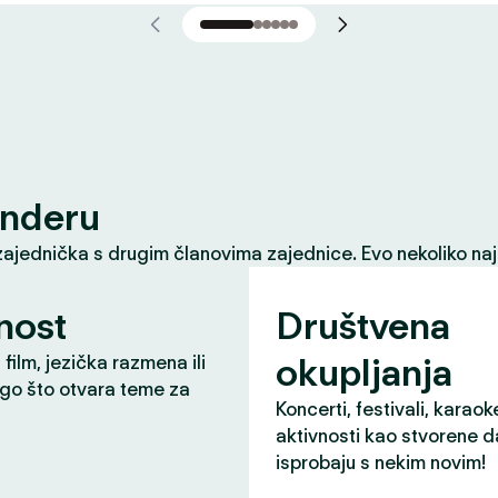
inderu
zajednička s drugim članovima zajednice. Evo nekoliko naj
nost
Društvena
okupljanja
 film, jezička razmena ili
ugo što otvara teme za
Koncerti, festivali, karaok
aktivnosti kao stvorene d
isprobaju s nekim novim!