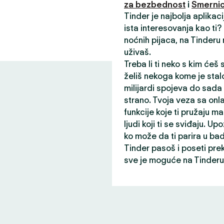
za bezbednost
i
Smernic
Tinder je najbolja aplikac
ista interesovanja kao ti
noćnih pijaca, na Tinderu
uživaš.
Treba li ti neko s kim ćeš
želiš nekoga kome je stalo
milijardi spojeva do sada
strano. Tvoja veza sa onl
funkcije koje ti pružaju ma
ljudi koji ti se sviđaju. Up
ko može da ti parira u ba
Tinder pasoš i poseti pre
sve je moguće na Tinderu