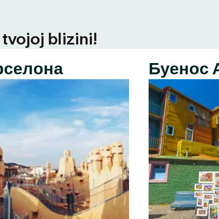
vojoj blizini!
рселона
Буенос 