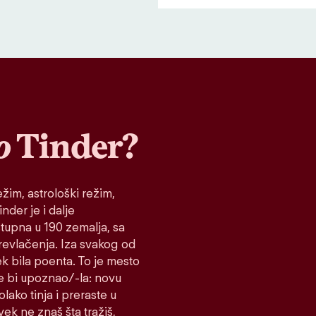
o
Tinder?
žim, astrološki režim,
nder je i dalje
stupna u 190 zemalja, sa
prevlačenja. Iza svakog od
ek bila poenta. To je mesto
e bi upoznao/-la: novu
lako tinja i preraste u
vek ne znaš šta tražiš,