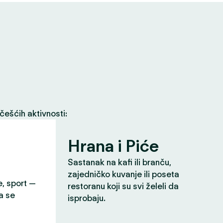
češćih aktivnosti:
Hrana i Piće
Sastanak na kafi ili branču,
zajedničko kuvanje ili poseta
e, sport —
restoranu koji su svi želeli da
a se
isprobaju.