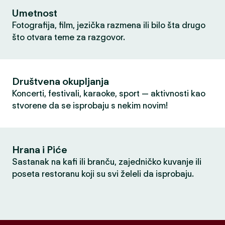
Umetnost
Fotografija, film, jezička razmena ili bilo šta drugo
što otvara teme za razgovor.
Društvena okupljanja
Koncerti, festivali, karaoke, sport — aktivnosti kao
stvorene da se isprobaju s nekim novim!
Hrana i Piće
Sastanak na kafi ili branču, zajedničko kuvanje ili
poseta restoranu koji su svi želeli da isprobaju.