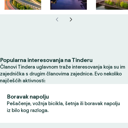
Popularna interesovanja na Tinderu
Članovi Tindera uglavnom traže interesovanja koja su im
zajednička s drugim članovima zajednice. Evo nekoliko
najčešćih aktivnosti:
Boravak napolju
Pešačenje, vožnja bicikla, šetnja ili boravak napolju
iz bilo kog razloga.