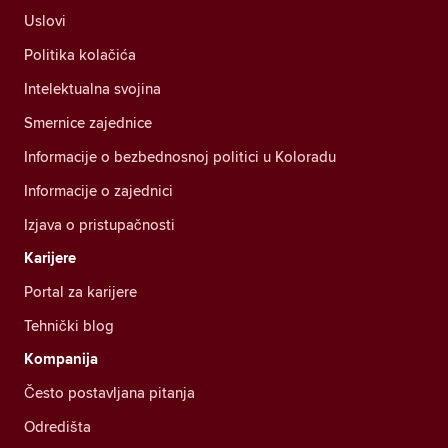
Uslovi
Politika kolačića
Intelektualna svojina
Smernice zajednice
Informacije o bezbednosnoj politici u Koloradu
Informacije o zajednici
Izjava o pristupačnosti
Karijere
Portal za karijere
Tehnički blog
Kompanija
Često postavljana pitanja
Odredišta