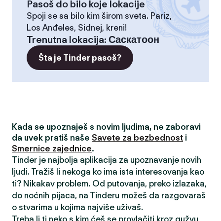
Pasoš do bilo koje lokacije
Spoji se sa bilo kim širom sveta. Pariz,
Los Anđeles, Sidnej, kreni!
Trenutna lokacija
:
Саскатоон
Šta je Tinder pasoš?
Kada se upoznaješ s novim ljudima, ne zaboravi
da uvek pratiš naše
Savete za bezbednost
i
Smernice zajednice
.
Tinder je najbolja aplikacija za upoznavanje novih
ljudi. Tražiš li nekoga ko ima ista interesovanja kao
ti? Nikakav problem. Od putovanja, preko izlazaka,
do noćnih pijaca, na Tinderu možeš da razgovaraš
o stvarima u kojima najviše uživaš.
Treba li ti neko s kim ćeš se provlačiti kroz gužvu