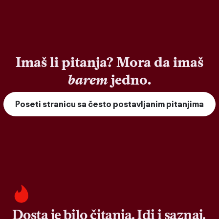
Imaš li pitanja? Mora da imaš
barem
jedno.
Poseti stranicu sa često postavljanim pitanjima
Dosta je bilo čitanja. Idi i saznaj.