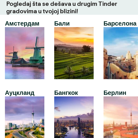
Pogledaj šta se dešava u drugim Tinder
gradovima u tvojoj blizini!
Амстердам
Бали
Барселона
Ауцкланд
Бангкок
Берлин