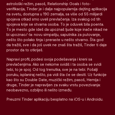
astrološki režim, pasoš, Relationship Goals i foto-
verifikacija, Tinder je i dalje najpopularnija dejting aplikacija
na svetu, dostupna u 190 zemalja, sa više od 55 milijardi
spojeva otkad smo uveli prevlačenja. Iza svakog od tih
spojeva krije se stvarna osoba. To je oduvek bila poenta.
To je mesto gde ideš da upoznaš ljude koje inače nikad ne
bi upoznao/-la: novu simpatiju, saputnika za putovanje,
nešto što polako tinja i preraste u nešto stvarno. Šta god
da tražiš, sve i da još uvek ne znaš šta tražiš, Tinder ti daje
prostor da to otkriješ.
Napravi profil, podesi svoja podešavanja i kreni sa
prevlačenjima. Ako se nekome svidiš i ta osoba se svidi
tebi, to je spoj. Od tog trenutka, sve je na tebi. Pošalji
poruku, isplaniraj nešto, pa vidi šta će se desiti. Uz funkcije
kao što su Double Date, muzički režim, pasoš, Hemija i
druge, Tinder je napravljen za svaku vrstu povezivanja:
neobavezno, ozbiljno ili nešto između.
Preuzmi Tinder aplikaciju besplatno na iOS-u i Androidu.