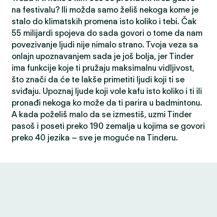
na festivalu? Ili možda samo želiš nekoga kome je
stalo do klimatskih promena isto koliko i tebi. Čak
55 milijardi spojeva do sada govori o tome da nam
povezivanje ljudi nije nimalo strano. Tvoja veza sa
onlajn upoznavanjem sada je još bolja, jer Tinder
ima funkcije koje ti pružaju maksimalnu vidljivost,
što znači da će te lakše primetiti ljudi koji ti se
sviđaju. Upoznaj ljude koji vole kafu isto koliko i ti ili
pronađi nekoga ko može da ti parira u badmintonu.
A kada poželiš malo da se izmestiš, uzmi Tinder
pasoš i poseti preko 190 zemalja u kojima se govori
preko 40 jezika – sve je moguće na Tinderu.