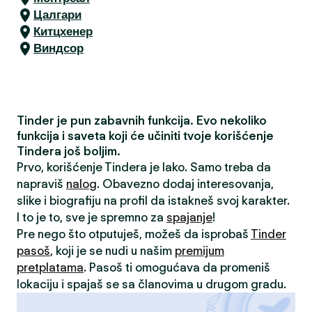
Цалгари
Китцхенер
Виндсор
Tinder je pun zabavnih funkcija. Evo nekoliko
funkcija i saveta koji će učiniti tvoje korišćenje
Tindera još boljim.
Prvo, korišćenje Tindera je lako. Samo treba da
napraviš
nalog
. Obavezno dodaj interesovanja,
slike i biografiju na profil da istakneš svoj karakter.
I to je to, sve je spremno za
spajanje
!
Pre nego što otputuješ, možeš da isprobaš
Tinder
pasoš
, koji je se nudi u našim
premijum
pretplatama
. Pasoš ti omogućava da promeniš
lokaciju i spajaš se sa članovima u drugom gradu.