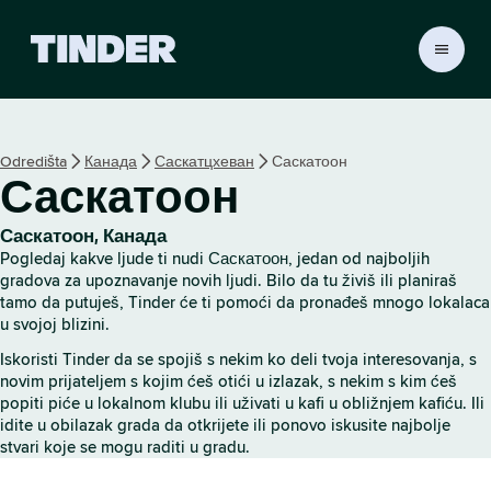
T
i
n
d
e
Odredišta
Канада
Саскатцхеван
Саскатоон
r
Саскатоон
p
o
č
Саскатоон, Канада
e
Pogledaj kakve ljude ti nudi Саскатоон, jedan od najboljih
t
gradova za upoznavanje novih ljudi. Bilo da tu živiš ili planiraš
n
tamo da putuješ, Tinder će ti pomoći da pronađeš mnogo lokalaca
u svojoj blizini.
a
s
Iskoristi Tinder da se spojiš s nekim ko deli tvoja interesovanja, s
t
novim prijateljem s kojim ćeš otići u izlazak, s nekim s kim ćeš
r
popiti piće u lokalnom klubu ili uživati u kafi u obližnjem kafiću. Ili
a
idite u obilazak grada da otkrijete ili ponovo iskusite najbolje
n
stvari koje se mogu raditi u gradu.
i
c