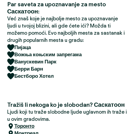
Par saveta za upoznavanje za mesto
a
Саскатоон:
Već znaš koje je najbolje mesto za upoznavanje
ljudi u tvojoj blizini, ali gde ćete ići? Možda ti
možemo pomoći. Evo najboljih mesta za sastanak i
drugih popularnih mesta u gradu:
Пијаца
Вожња коњским запрегама
Ванускевин Парк
Берри Барн
Бестборо Хотел
Tražiš li nekoga ko je slobodan? Саскатоон
Ljudi koji tu traže slobodne ljude uglavnom ih traže i
u ovim gradovima.
Торонто
Монтреал