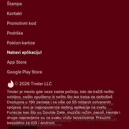
Štampa
Kontakt
Promotivni kod
Podrška
Poklon-kartice
Nabavi aplikaciju!
App Store
Google Play Store
© 2026 Tinder LLC
Tinder je mesto gde veze zaista počinju, bilo da tražiš nešto
ozbiljno, nešto opušteno ili nešto što tek treba da definišeš.
Poštujemo tvoju privatnost. Mi i naši partneri koristimo
Dostupna u 190 zemalja i sa više od 55 milijardi ostvarenih
praćenja da bismo merili posećenost našeg veb-sajta i da
spojeva, ovo je najpopularnija dejting aplikacija na svetu.
bismo ti obezbedili ponude i poboljšali naše marketinške
Funkcije kao što su Double Date, muzički režim, pasoš, Hemija i
aktivnosti vezane za Tinder.
Više informacija o kolačićima i
druge napravljene su za svaku vrstu povezivanja. Preuzmi
pružaocima usluga koje koristimo.
Uvek možeš da povučeš
besplatno za iOS i Android.
svoj pristanak u postavkama.