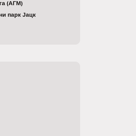
а (АГМ)
и парк Јацк