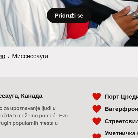
Pridruži se
ио
›
Миссиссауга
иссауга, Канада
Порт Цред
o za upoznavanje ljudi u
Ватерфрон
i? Možda ti možemo pomoći. Evo
Стреетсви
drugih popularnih mesta u
Уметничка 