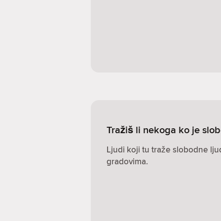
Tražiš li nekoga ko je s
Ljudi koji tu traže slobodne lj
gradovima.