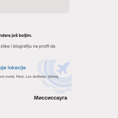
ndera još boljim.
like i biografiju na profil da
oje lokacije
rom sveta. Pariz, Los Anđeles, Sidnej,
Миссиссауга