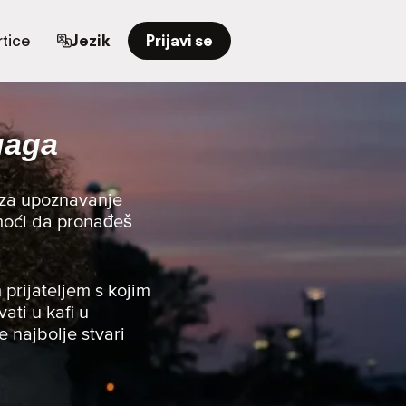
tice
Jezik
Prijavi se
нада
 za upoznavanje
pomoći da pronađeš
 prijateljem s kojim
vati u kafi u
e najbolje stvari