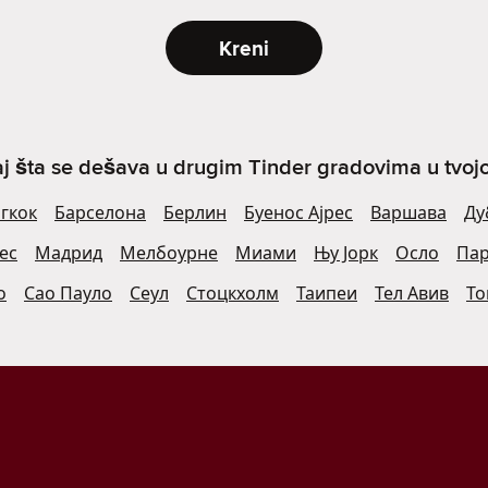
Kreni
j šta se dešava u drugim Tinder gradovima u tvojoj 
гкок
Барселона
Берлин
Буенос Ајрес
Варшава
Ду
ес
Мадрид
Мелбоурне
Миами
Њу Јорк
Осло
Па
о
Сао Пауло
Сеул
Стоцкхолм
Таипеи
Тел Авив
То