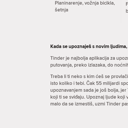
Planinarenje, vožnja bicikla,
F
šetnja
Kada se upoznaješ s novim ljudima,
Tinder je najbolja aplikacija za upo
putovanja, preko izlazaka, do noćni
Treba li ti neko s kim ćeš se provla
isto koliko i tebi. Čak 55 milijardi 
upoznavanjem sada je još bolja, jer T
koji ti se sviđaju. Upoznaj ljude koj
malo da se izmestiš, uzmi Tinder pa