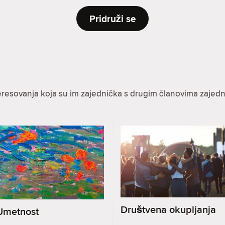
Pridruži se
eresovanja koja su im zajednička s drugim članovima zajedn
Društvena okupljanja
Umetnost