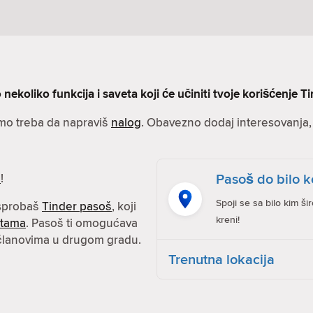
nekoliko funkcija i saveta koji će učiniti tvoje korišćenje Ti
amo treba da napraviš
nalog
. Obavezno dodaj interesovanja, s
Pasoš do bilo k
e
!
Spoji se sa bilo kim ši
isprobaš
Tinder pasoš
, koji
kreni!
atama
. Pasoš ti omogućava
 članovima u drugom gradu.
Trenutna lokacija