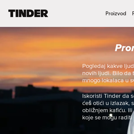
T
Proizvod
i
n
d
e
Pro
r
p
o
č
Pogledaj kakve lju
e
novih ljudi. Bilo da
t
mnogo lokalaca u svo
n
a
s
Iskoristi Tinder da 
t
ćeš otići u izlazak, 
r
obližnjem kafiću. Ili
a
koje se mogu raditi
n
i
c