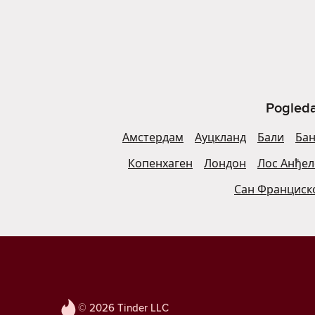
Pogleda
Амстердам
Ауцкланд
Бали
Бан
Копенхаген
Лондон
Лос Анђел
Сан Франциск
© 2026 Tinder LLC