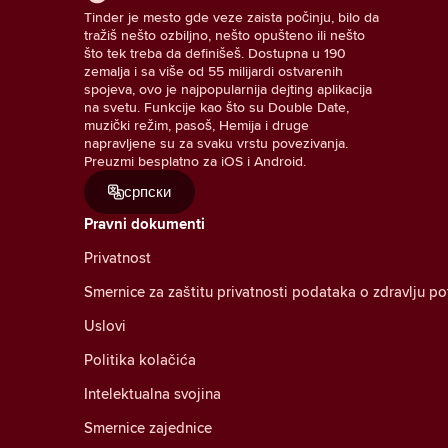
Tinder je mesto gde veze zaista počinju, bilo da
tražiš nešto ozbiljno, nešto opušteno ili nešto
što tek treba da definišeš. Dostupna u 190
zemalja i sa više od 55 milijardi ostvarenih
spojeva, ovo je najpopularnija dejting aplikacija
na svetu. Funkcije kao što su Double Date,
muzički režim, pasoš, Hemija i druge
napravljene su za svaku vrstu povezivanja.
Preuzmi besplatno za iOS i Android.
српски
Pravni dokumenti
Privatnost
Smernice za zaštitu privatnosti podataka o zdravlju p
Uslovi
Politika kolačića
Intelektualna svojina
Smernice zajednice