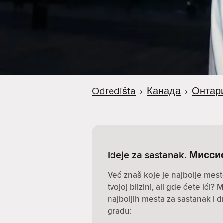
a
Odredišta
›
Канада
›
Онтар
Ideje za sastanak. Мисс
Već znaš koje je najbolje mest
tvojoj blizini, ali gde ćete ić
najboljih mesta za sastanak i 
gradu: