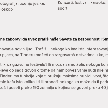
Koncerti, festivali, karaoke,
otografija, učenje jezika,
sport
bioskop
 ne zaboravi da uvek pratiš naše
Savete za bezbednost
i
Sm
znavanje novih ljudi. Tražiš li nekoga ko ima ista interesova
h pijaca, na Tinderu možeš da razgovaraš o stvarima u kojim
čiti kroz gužvu na festivalu? Ili možda samo želiš nekoga k
spojeva do sada govori o tome da nam povezivanje ljudi nije n
inder ima funkcije koje ti pružaju maksimalnu vidljivost, što 
i vole kafu isto koliko i ti ili pronađi nekoga ko može da ti p
soš i poseti preko 190 zemalja u kojima se govori preko 40 