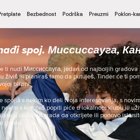
Pretplate
Bezbednost
Podrška
Preuzmi
Poklon-kar
nađi spoj. Миссиссауга, Ка
de ti nudi Миссиссауга, jedan od najboljih gradova
 tu živiš ili planiraš tamo da putuješ, Tinder će ti 
joj blizini.
se spojiš s nekim ko deli tvoja interesovanja, s novim
s nekim s kim ćeš popiti piće u lokalnom klubu ili uži
 idite u obilazak grada da otkrijete ili ponovo iskusit
 u gradu.