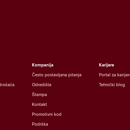
Kompanija
Karijere
Često postavljana pitanja
Portal za karijer
otrošača
Odredišta
Tehnički blog
Štampa
Kontakt
Promotivni kod
Podrška