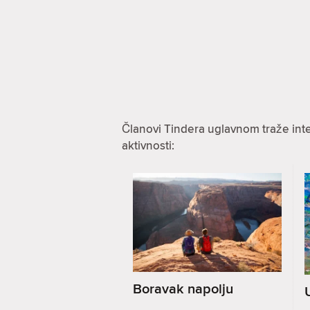
Članovi Tindera uglavnom traže int
aktivnosti:
Boravak napolju