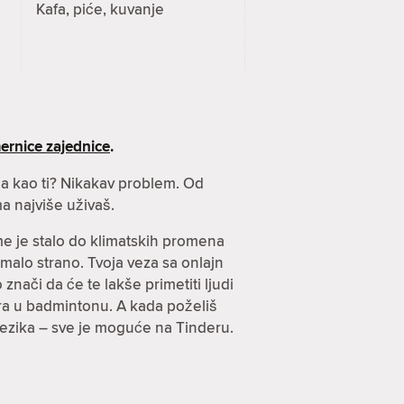
Kafa, piće, kuvanje
ernice zajednice
.
nja kao ti? Nikakav problem. Od
a najviše uživaš.
ome je stalo do klimatskih promena
imalo strano. Tvoja veza sa onlajn
znači da će te lakše primetiti ljudi
arira u badmintonu. A kada poželiš
jezika – sve je moguće na Tinderu.