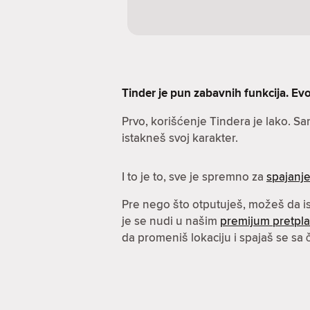
Tinder je pun zabavnih funkcija. Evo 
Prvo, korišćenje Tindera je lako. S
istakneš svoj karakter.
I to je to, sve je spremno za
spajanj
Pre nego što otputuješ, možeš da 
je se nudi u našim
premijum pretpl
da promeniš lokaciju i spajaš se sa