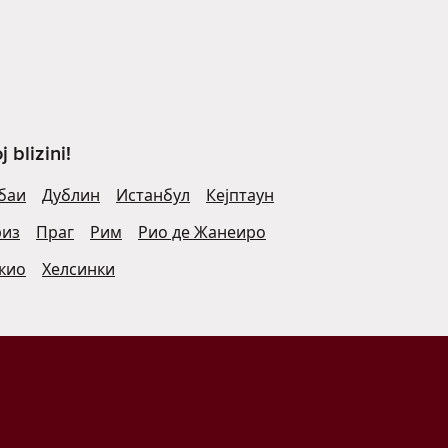
blizini!
баи
Дублин
Истанбул
Кејптаун
риз
Праг
Рим
Рио де Жанеиро
кио
Хелсинки