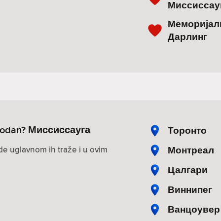
Миссиссауг
Меморијалн
Дарлинг
lobodan? Миссиссауга
Торонто
Монтреал
ude uglavnom ih traže i u ovim
Цалгари
Виннипег
Ванцоувер