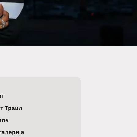
ит
т Траил
лле
галерија