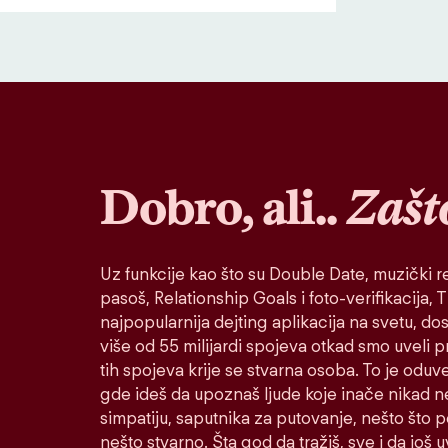
Dobro, ali..
Zašt
Uz funkcije kao što su Double Date, muzički re
pasoš, Relationship Goals i foto-verifikacija, Ti
najpopularnija dejting aplikacija na svetu, do
više od 55 milijardi spojeva otkad smo uveli 
tih spojeva krije se stvarna osoba. To je oduv
gde ideš da upoznaš ljude koje inače nikad n
simpatiju, saputnika za putovanje, nešto što po
nešto stvarno. Šta god da tražiš, sve i da još u