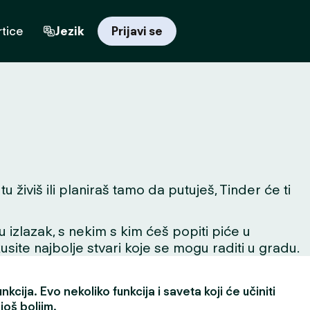
tice
Jezik
Prijavi se
 živiš ili planiraš tamo da putuješ, Tinder će ti
 u izlazak, s nekim s kim ćeš popiti piće u
skusite najbolje stvari koje se mogu raditi u gradu.
kcija. Evo nekoliko funkcija i saveta koji će učiniti
još boljim.