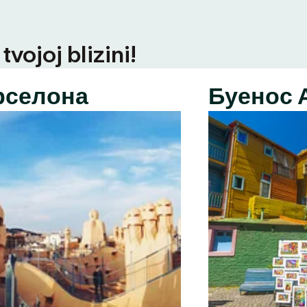
vojoj blizini!
рселона
Буенос 