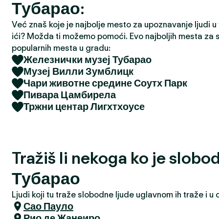
Тубарао:
a
Već znaš koje je najbolje mesto za upoznavanje ljudi u tv
ići? Možda ti možemo pomoći. Evo najboljih mesta za s
popularnih mesta u gradu:
Железнички музеј Тубарао
Музеј Вилли Зумблицк
Чари животне средине Соутх Парк
Пивара Цамбирела
Тржни центар Лигхтхоусе
Tražiš li nekoga ko je slobo
Тубарао
Ljudi koji tu traže slobodne ljude uglavnom ih traže i 
Сао Пауло
Рио де Жанеиро