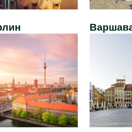
рлин
Варшав