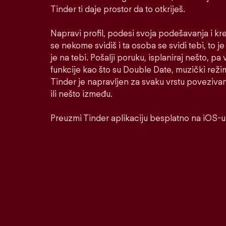
Tinder ti daje prostor da to otkriješ.
Napravi profil, podesi svoja podešavanja i kr
se nekome svidiš i ta osoba se svidi tebi, to j
je na tebi. Pošalji poruku, isplaniraj nešto, pa v
funkcije kao što su Double Date, muzički reži
Tinder je napravljen za svaku vrstu poveziva
ili nešto između.
Preuzmi Tinder aplikaciju besplatno na iOS-u 