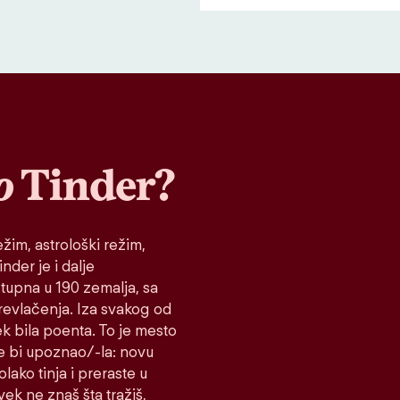
o
Tinder?
žim, astrološki režim,
nder je i dalje
stupna u 190 zemalja, sa
prevlačenja. Iza svakog od
ek bila poenta. To je mesto
e bi upoznao/-la: novu
lako tinja i preraste u
vek ne znaš šta tražiš,