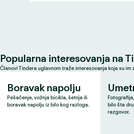
Popularna interesovanja na T
Članovi Tindera uglavnom traže interesovanja koja su im 
Boravak napolju
Umet
Pešačenje, vožnja bicikla, šetnja ili
Fotografija,
boravak napolju iz bilo kog razloga.
bilo šta dr
razgovor.