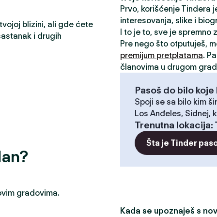
Prvo, korišćenje Tindera 
interesovanja, slike i biog
ojoj blizini, ali gde ćete
I to je to, sve je spremno
astanak i drugih
Pre nego što otputuješ, 
premijum pretplatama
. P
članovima u drugom grad
Pasoš do bilo koje 
Spoji se sa bilo kim ši
Los Anđeles, Sidnej, k
Trenutna lokacija
:
Šta je Tinder pas
dan?
u ovim gradovima.
Kada se upoznaješ s novi