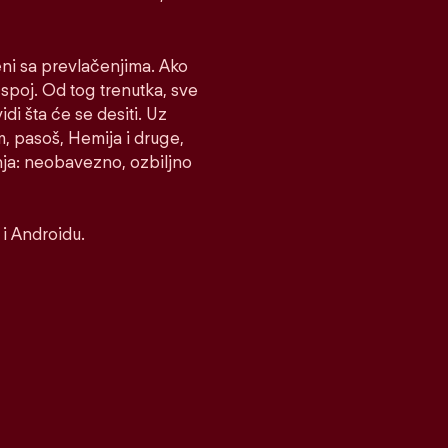
eni sa prevlačenjima. Ako
e spoj. Od tog trenutka, sve
idi šta će se desiti. Uz
m, pasoš, Hemija i druge,
nja: neobavezno, ozbiljno
i Androidu.