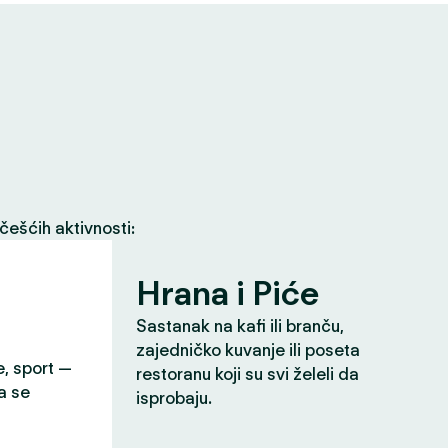
češćih aktivnosti:
Hrana i Piće
Sastanak na kafi ili branču,
zajedničko kuvanje ili poseta
e, sport —
restoranu koji su svi želeli da
a se
isprobaju.