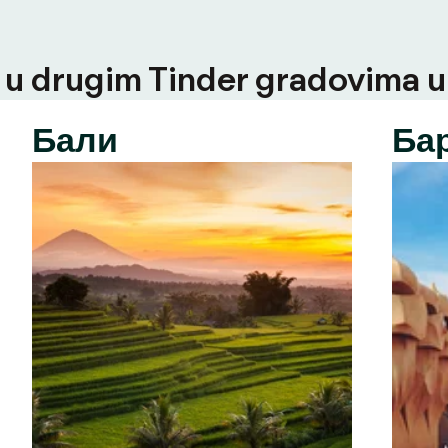
u drugim Tinder gradovima u t
Бали
Ба