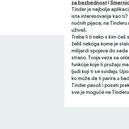
za bezbednost
i
Smernic
Tinder je najbolja aplikac
ista interesovanja kao ti
noćnih pijaca, na Tinderu
uživaš.
Treba li ti neko s kim ćeš
želiš nekoga kome je stalo
milijardi spojeva do sada
strano. Tvoja veza sa onl
funkcije koje ti pružaju ma
ljudi koji ti se sviđaju. Up
ko može da ti parira u ba
Tinder pasoš i poseti pre
sve je moguće na Tinderu