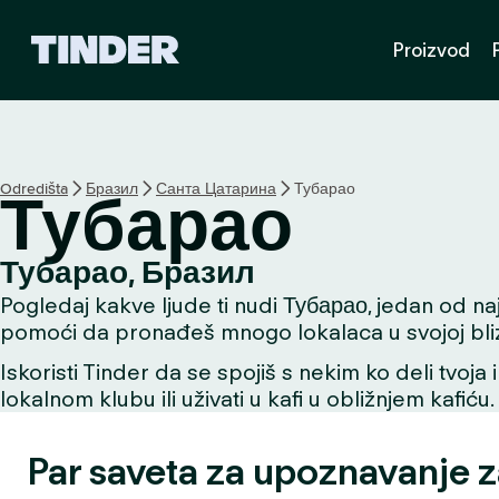
T
Proizvod
i
n
d
e
r
p
Odredišta
Бразил
Санта Цатарина
Тубарао
Тубарао
o
č
e
Тубарао, Бразил
t
Pogledaj kakve ljude ti nudi Тубарао, jedan od najb
n
a
pomoći da pronađeš mnogo lokalaca u svojoj bliz
s
Iskoristi Tinder da se spojiš s nekim ko deli tvoja 
t
lokalnom klubu ili uživati u kafi u obližnjem kafiću.
r
a
n
Par saveta za upoznavanje 
i
c