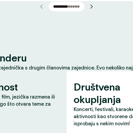
inderu
zajednička s drugim članovima zajednice. Evo nekoliko naj
nost
Društvena
okupljanja
 film, jezička razmena ili
ugo što otvara teme za
Koncerti, festivali, karaok
aktivnosti kao stvorene d
isprobaju s nekim novim!