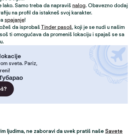
je lako. Samo treba da napraviš
nalog
. Obavezno dodaj
rafiju na profil da istakneš svoj karakter.
 za
spajanje
!
možeš da isprobaš
Tinder pasoš
, koji je se nudi u našim
asoš ti omogućava da promeniš lokaciju i spajaš se sa
u.
lokacije
rom sveta. Pariz,
reni!
Тубарао
oš?
m ljudima, ne zaboravi da uvek pratiš naše
Savete