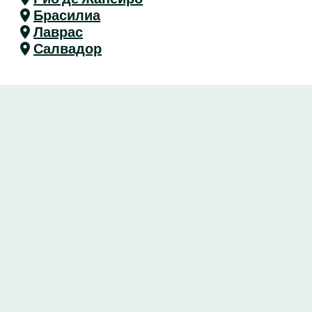
Брасилиа
Лаврас
Салвадор