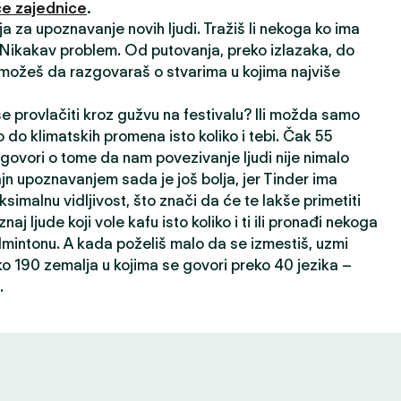
e zajednice
.
ija za upoznavanje novih ljudi. Tražiš li nekoga ko ima
? Nikakav problem. Od putovanja, preko izlazaka, do
 možeš da razgovaraš o stvarima u kojima najviše
 se provlačiti kroz gužvu na festivalu? Ili možda samo
 do klimatskih promena isto koliko i tebi. Čak 55
 govori o tome da nam povezivanje ljudi nije nimalo
ajn upoznavanjem sada je još bolja, jer Tinder ima
ksimalnu vidljivost, što znači da će te lakše primetiti
oznaj ljude koji vole kafu isto koliko i ti ili pronađi nekoga
dmintonu. A kada poželiš malo da se izmestiš, uzmi
ko 190 zemalja u kojima se govori preko 40 jezika –
.