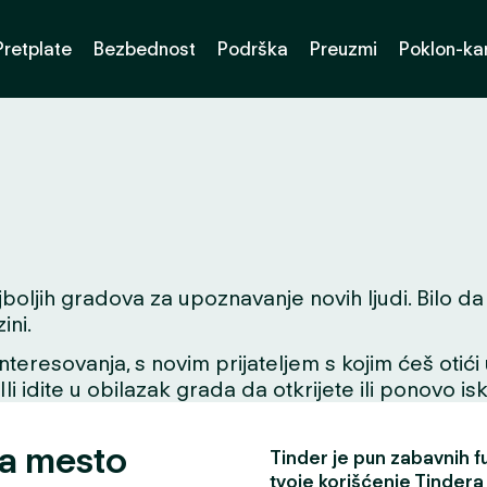
Pretplate
Bezbednost
Podrška
Preuzmi
Poklon-kar
oljih gradova za upoznavanje novih ljudi. Bilo da tu
ini.
interesovanja, s novim prijateljem s kojim ćeš otići
 Ili idite u obilazak grada da otkrijete ili ponovo i
za mesto
Tinder je pun zabavnih fun
tvoje korišćenje Tindera 