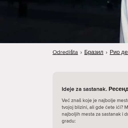
a
Odredišta
›
Бразил
›
Рио д
Ideje za sastanak. Ресен
Već znaš koje je najbolje mest
tvojoj blizini, ali gde ćete ić
najboljih mesta za sastanak i 
gradu: