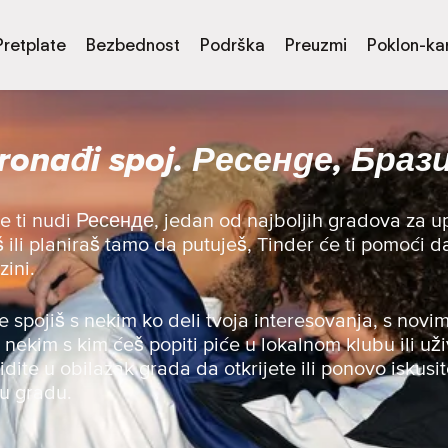
Pretplate
Bezbednost
Podrška
Preuzmi
Poklon-kar
ronađi spoj. Ресенде, Браз
e ti nudi Ресенде, jedan od najboljih gradova za 
viš ili planiraš tamo da putuješ, Tinder će ti pomoć
zini.
se spojiš s nekim ko deli tvoja interesovanja, s novim
s nekim s kim ćeš popiti piće u lokalnom klubu ili uži
 idite u obilazak grada da otkrijete ili ponovo iskusit
 u gradu.