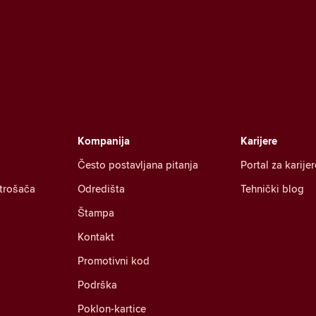
Kompanija
Karijere
Često postavljana pitanja
Portal za karijer
otrošača
Odredišta
Tehnički blog
Štampa
Kontakt
Promotivni kod
Podrška
Poklon-kartice