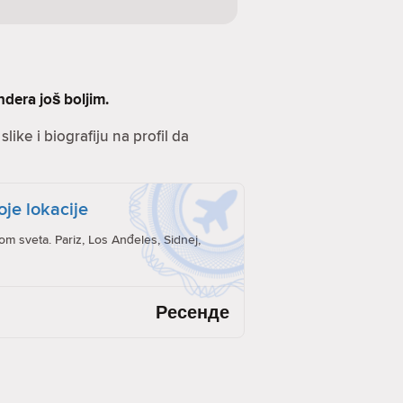
ndera još boljim.
like i biografiju na profil da
oje lokacije
rom sveta. Pariz, Los Anđeles, Sidnej,
Ресенде