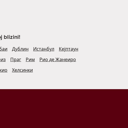
blizini!
баи
Дублин
Истанбул
Кејптаун
риз
Праг
Рим
Рио де Жанеиро
кио
Хелсинки