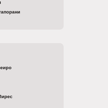
л
тапорани
неиро
Пирес