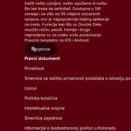
tražiš nešto ozbiljno, nešto opušteno ili nešto
što tek treba da definišeš. Dostupna u 190
zemalja i sa više od 55 milijardi ostvarenih
spojeva, ovo je najpopularnija dejting aplikacija
na svetu. Funkcije kao što su Double Date,
muzički režim, pasoš, Hemija i druge
napravljene su za svaku vrstu povezivanja.
Preuzmi besplatno za iOS i Android.
српски
Pravni dokumenti
Privatnost
Smernice za zaštitu privatnosti podataka o zdravlju p
Uslovi
Politika kolačića
Intelektualna svojina
Smernice zajednice
Informacije o bezbednosnoj politici u Koloradu