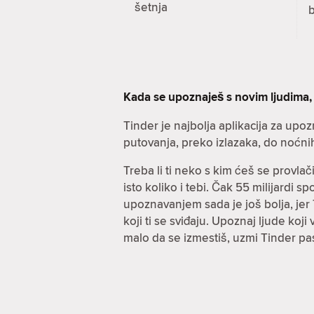
šetnja
Kada se upoznaješ s novim ljudima,
Tinder je najbolja aplikacija za upo
putovanja, preko izlazaka, do noćni
Treba li ti neko s kim ćeš se provla
isto koliko i tebi. Čak 55 milijardi 
upoznavanjem sada je još bolja, jer T
koji ti se sviđaju. Upoznaj ljude koj
malo da se izmestiš, uzmi Tinder pa