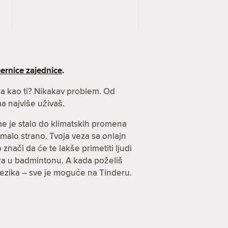
ernice zajednice
.
nja kao ti? Nikakav problem. Od
a najviše uživaš.
ome je stalo do klimatskih promena
imalo strano. Tvoja veza sa onlajn
znači da će te lakše primetiti ljudi
arira u badmintonu. A kada poželiš
jezika – sve je moguće na Tinderu.