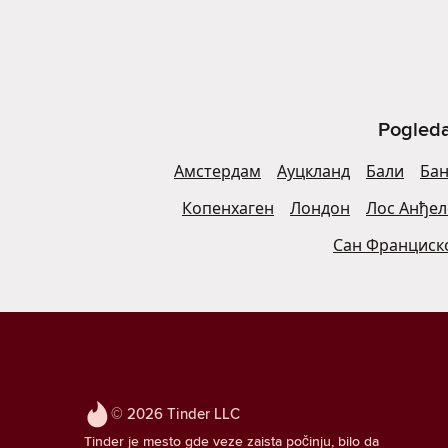
Pogleda
Амстердам
Ауцкланд
Бали
Бан
Копенхаген
Лондон
Лос Анђел
Сан Франциск
© 2026 Tinder LLC
Tinder je mesto gde veze zaista počinju, bilo da