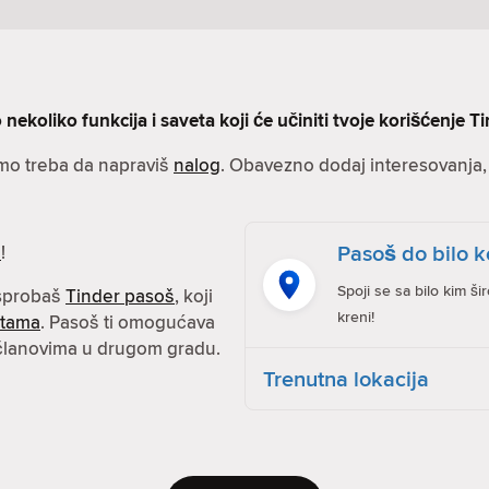
nekoliko funkcija i saveta koji će učiniti tvoje korišćenje Ti
amo treba da napraviš
nalog
. Obavezno dodaj interesovanja, s
Pasoš do bilo k
e
!
Spoji se sa bilo kim ši
isprobaš
Tinder pasoš
, koji
kreni!
atama
. Pasoš ti omogućava
 članovima u drugom gradu.
Trenutna lokacija