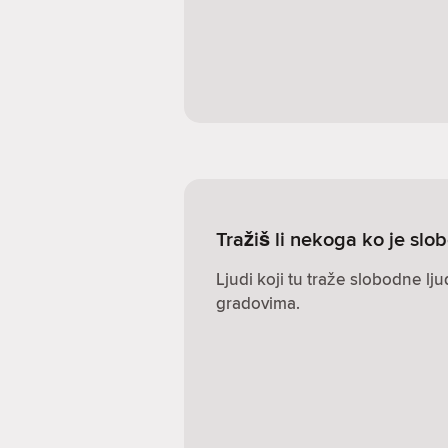
Tražiš li nekoga ko je sl
Ljudi koji tu traže slobodne lj
gradovima.