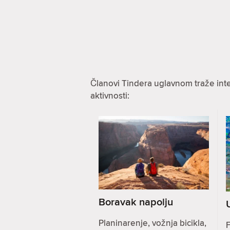
Članovi Tindera uglavnom traže int
aktivnosti:
Boravak napolju
Planinarenje, vožnja bicikla,
F