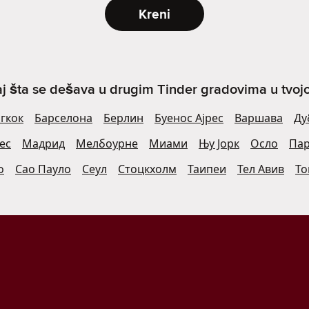
Kreni
j šta se dešava u drugim Tinder gradovima u tvojoj 
гкок
Барселона
Берлин
Буенос Ајрес
Варшава
Ду
ес
Мадрид
Мелбоурне
Миами
Њу Јорк
Осло
Па
о
Сао Пауло
Сеул
Стоцкхолм
Таипеи
Тел Авив
То