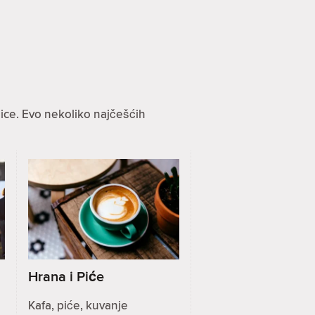
ice. Evo nekoliko najčešćih
Hrana i Piće
Kafa, piće, kuvanje