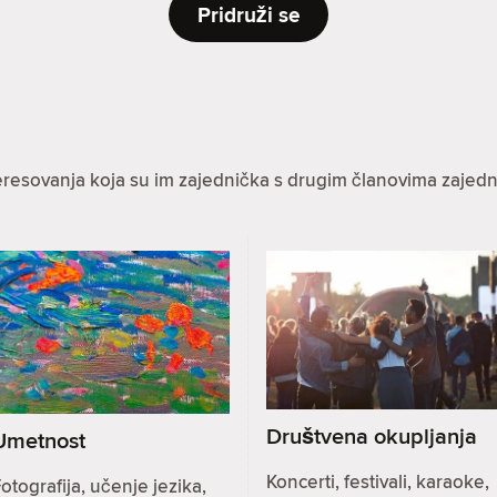
Pridruži se
eresovanja koja su im zajednička s drugim članovima zajedn
Društvena okupljanja
Umetnost
Koncerti, festivali, karaoke,
otografija, učenje jezika,