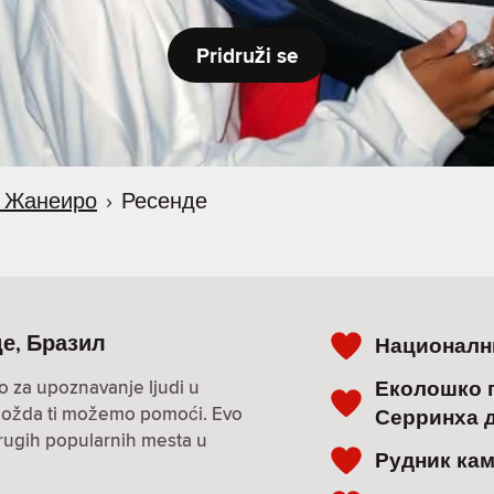
Pridruži se
е Жанеиро
›
Ресенде
де, Бразил
Националн
Еколошко 
o za upoznavanje ljudi u
i? Možda ti možemo pomoći. Evo
Серринха 
drugih popularnih mesta u
Рудник ка