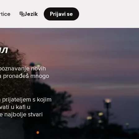
tice
Jezik
Prijavi se
ил
upoznavanje novih
i da pronađeš mnogo
 prijateljem s kojim
vati u kafi u
e najbolje stvari