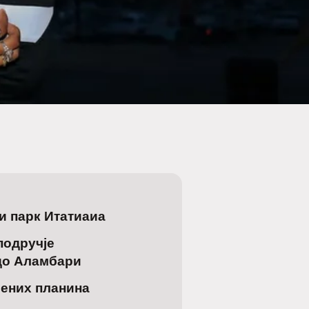
и парк Итатиаиа
подручје
до Аламбари
мених планина