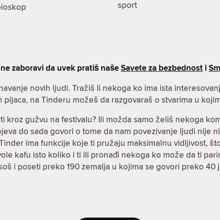
sport
bioskop
 ne zaboravi da uvek pratiš naše
Savete za bezbednost
i
Sm
znavanje novih ljudi. Tražiš li nekoga ko ima ista interesova
h pijaca, na Tinderu možeš da razgovaraš o stvarima u kojim
čiti kroz gužvu na festivalu? Ili možda samo želiš nekoga k
spojeva do sada govori o tome da nam povezivanje ljudi nije n
inder ima funkcije koje ti pružaju maksimalnu vidljivost, što 
i vole kafu isto koliko i ti ili pronađi nekoga ko može da ti p
soš i poseti preko 190 zemalja u kojima se govori preko 40 