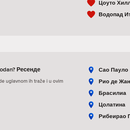
Цоуто Хил
Водопад И
obodan? Ресенде
Сао Пауло
Рио де Жа
ude uglavnom ih traže i u ovim
Брасилиа
Цолатина
Рибеирао 