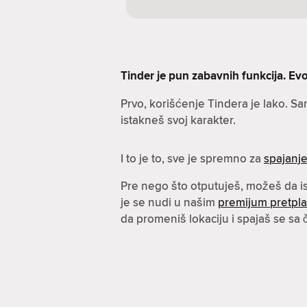
Tinder je pun zabavnih funkcija. Evo 
Prvo, korišćenje Tindera je lako. S
istakneš svoj karakter.
I to je to, sve je spremno za
spajanj
Pre nego što otputuješ, možeš da 
je se nudi u našim
premijum pretpl
da promeniš lokaciju i spajaš se sa