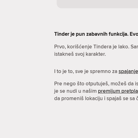
Tinder je pun zabavnih funkcija. Evo 
Prvo, korišćenje Tindera je lako. S
istakneš svoj karakter.
I to je to, sve je spremno za
spajanj
Pre nego što otputuješ, možeš da 
je se nudi u našim
premijum pretpl
da promeniš lokaciju i spajaš se sa