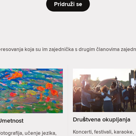
Pridruži se
eresovanja koja su im zajednička s drugim članovima zajedn
Društvena okupljanja
Umetnost
Koncerti, festivali, karaoke,
otografija, učenje jezika,