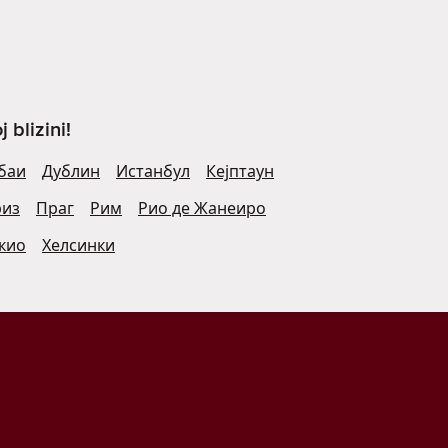
blizini!
баи
Дублин
Истанбул
Кејптаун
риз
Праг
Рим
Рио де Жанеиро
кио
Хелсинки