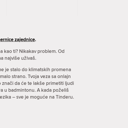
ernice zajednice
.
nja kao ti? Nikakav problem. Od
a najviše uživaš.
ome je stalo do klimatskih promena
imalo strano. Tvoja veza sa onlajn
znači da će te lakše primetiti ljudi
arira u badmintonu. A kada poželiš
jezika – sve je moguće na Tinderu.