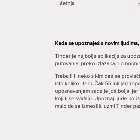
šetnja
Kada se upoznaješ s novim ljudima,
Tinder je najbolja aplikacija za upo
putovanja, preko izlazaka, do noćni
Treba li ti neko s kim ćeš se provla
isto koliko i tebi. Čak 55 milijardi 
upoznavanjem sada je još bolja, jer T
koji ti se sviđaju. Upoznaj ljude koj
malo da se izmestiš, uzmi Tinder pa