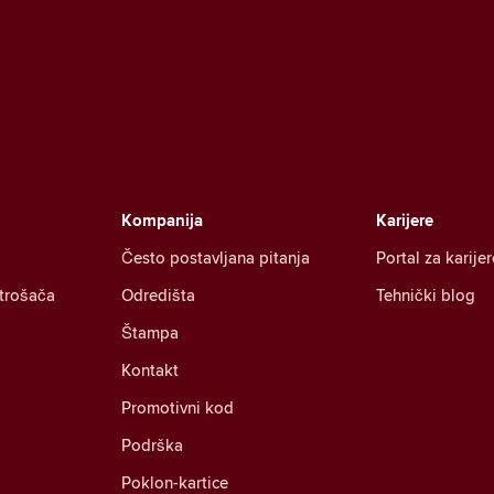
Kompanija
Karijere
Često postavljana pitanja
Portal za karijer
otrošača
Odredišta
Tehnički blog
Štampa
Kontakt
Promotivni kod
Podrška
Poklon-kartice