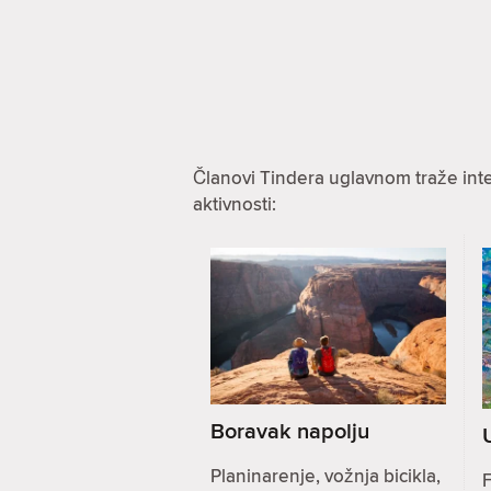
Članovi Tindera uglavnom traže int
aktivnosti:
Boravak napolju
Planinarenje, vožnja bicikla,
F