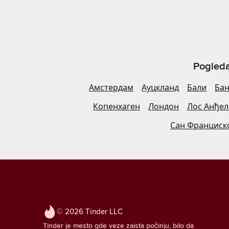
Pogleda
Амстердам
Ауцкланд
Бали
Бан
Копенхаген
Лондон
Лос Анђел
Сан Франциск
© 2026 Tinder LLC
Tinder je mesto gde veze zaista počinju, bilo da