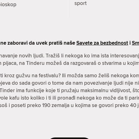
sport
bioskop
 ne zaboravi da uvek pratiš naše
Savete za bezbednost
i
Sm
znavanje novih ljudi. Tražiš li nekoga ko ima ista interesova
h pijaca, na Tinderu možeš da razgovaraš o stvarima u kojim
čiti kroz gužvu na festivalu? Ili možda samo želiš nekoga k
spojeva do sada govori o tome da nam povezivanje ljudi nije n
inder ima funkcije koje ti pružaju maksimalnu vidljivost, što 
i vole kafu isto koliko i ti ili pronađi nekoga ko može da ti p
soš i poseti preko 190 zemalja u kojima se govori preko 40 