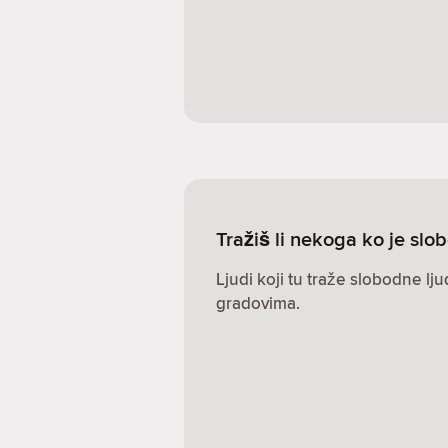
Tražiš li nekoga ko je s
Ljudi koji tu traže slobodne lj
gradovima.