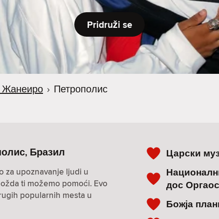
Pridruži se
е Жанеиро
›
Петрополис
ополис, Бразил
Царски муз
Националн
o za upoznavanje ljudi u
i? Možda ti možemo pomoći. Evo
дос Оргао
drugih popularnih mesta u
Божја план