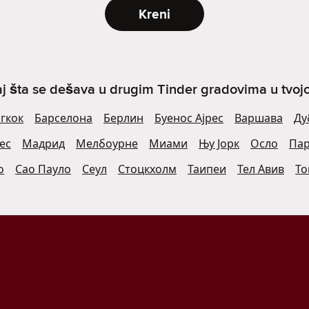
Kreni
j šta se dešava u drugim Tinder gradovima u tvojoj 
гкок
Барселона
Берлин
Буенос Ајрес
Варшава
Ду
ес
Мадрид
Мелбоурне
Миами
Њу Јорк
Осло
Па
о
Сао Пауло
Сеул
Стоцкхолм
Таипеи
Тел Авив
То