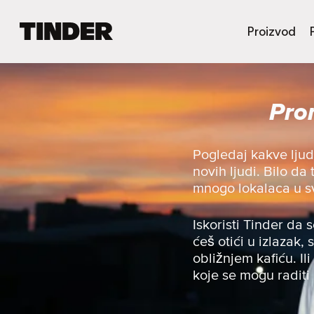
T
Proizvod
i
n
d
e
Pro
r
p
o
č
Pogledaj kakve lju
e
novih ljudi. Bilo da
t
mnogo lokalaca u svo
n
a
s
Iskoristi Tinder da 
t
ćeš otići u izlazak, 
r
obližnjem kafiću. Ili
a
koje se mogu raditi
n
i
c