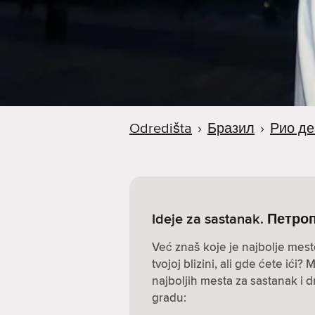
a
Odredišta
›
Бразил
›
Рио д
Ideje za sastanak. Петр
Već znaš koje je najbolje mest
tvojoj blizini, ali gde ćete ić
najboljih mesta za sastanak i 
gradu: