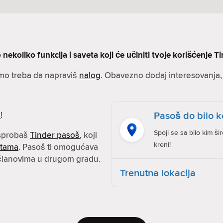
nekoliko funkcija i saveta koji će učiniti tvoje korišćenje Ti
amo treba da napraviš
nalog
. Obavezno dodaj interesovanja, s
Pasoš do bilo k
e
!
Spoji se sa bilo kim ši
isprobaš
Tinder pasoš
, koji
kreni!
atama
. Pasoš ti omogućava
 članovima u drugom gradu.
Trenutna lokacija