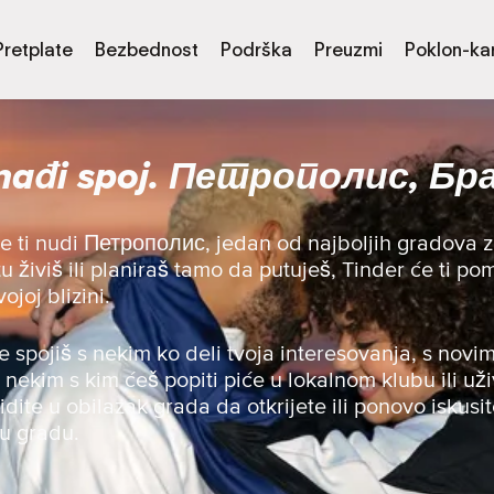
Pretplate
Bezbednost
Podrška
Preuzmi
Poklon-kar
nađi spoj. Петрополис, Бр
de ti nudi Петрополис, jedan od najboljih gradova 
 tu živiš ili planiraš tamo da putuješ, Tinder će ti 
joj blizini.
se spojiš s nekim ko deli tvoja interesovanja, s novim
s nekim s kim ćeš popiti piće u lokalnom klubu ili uži
 idite u obilazak grada da otkrijete ili ponovo iskusit
 u gradu.