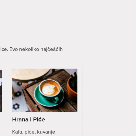
ice. Evo nekoliko najčešćih
Hrana i Piće
Kafa, piće, kuvanje