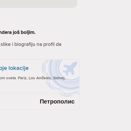
ndera još boljim.
like i biografiju na profil da
oje lokacije
rom sveta. Pariz, Los Anđeles, Sidnej,
Петрополис