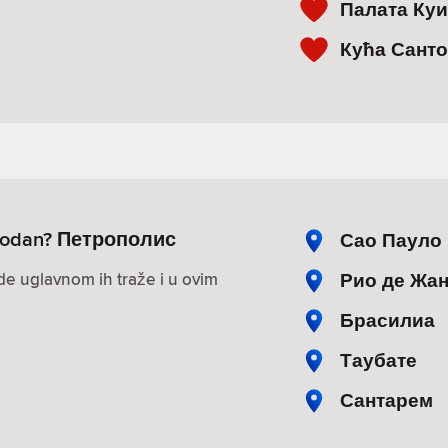
Палата Ку
Кућа Сант
lobodan? Петрополис
Сао Пауло
Рио де Жа
ude uglavnom ih traže i u ovim
Брасилиа
Таубате
Сантарем