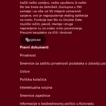
tražiš nešto ozbiljno, nešto opušteno ili nešto
što tek treba da definišeš. Dostupna u 190
zemalja i sa više od 55 milijardi ostvarenih
spojeva, ovo je najpopularnija dejting aplikacija
na svetu. Funkcije kao što su Double Date,
muzički režim, pasoš, Hemija i druge
napravljene su za svaku vrstu povezivanja.
Preuzmi besplatno za iOS i Android.
српски
Pravni dokumenti
Privatnost
Smernice za zaštitu privatnosti podataka o zdravlju p
Uslovi
Politika kolačića
Intelektualna svojina
Smernice zajednice
Informacije o bezbednosnoj politici u Koloradu