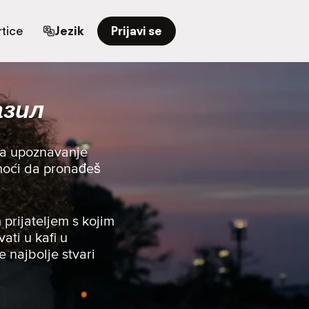
tice
Jezik
Prijavi se
азил
za upoznavanje
pomoći da pronađeš
 prijateljem s kojim
vati u kafi u
e najbolje stvari