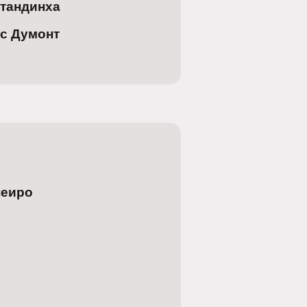
итандинха
ос Думонт
неиро