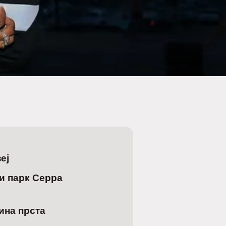
еј
и парк Серра
с
ина прста