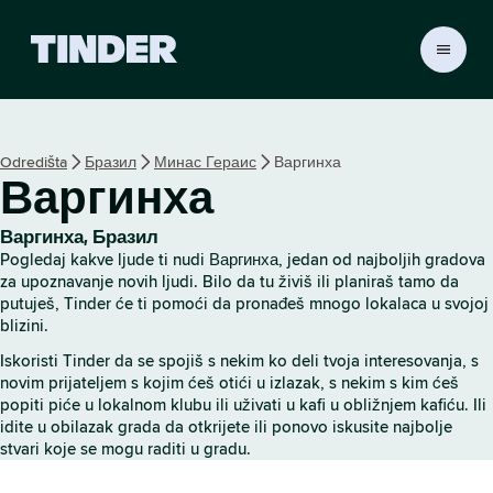
T
i
n
d
e
Odredišta
Бразил
Минас Гераис
Варгинха
r
Варгинха
p
o
č
Варгинха, Бразил
e
Pogledaj kakve ljude ti nudi Варгинха, jedan od najboljih gradova
t
za upoznavanje novih ljudi. Bilo da tu živiš ili planiraš tamo da
n
putuješ, Tinder će ti pomoći da pronađeš mnogo lokalaca u svojoj
blizini.
a
s
Iskoristi Tinder da se spojiš s nekim ko deli tvoja interesovanja, s
t
novim prijateljem s kojim ćeš otići u izlazak, s nekim s kim ćeš
r
popiti piće u lokalnom klubu ili uživati u kafi u obližnjem kafiću. Ili
a
idite u obilazak grada da otkrijete ili ponovo iskusite najbolje
n
stvari koje se mogu raditi u gradu.
i
c