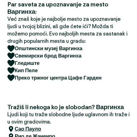
Par saveta za upoznavanje za mesto
a
Варгинха:
Već znaš koje je najbolje mesto za upoznavanje
ljudi u tvojoj blizini, ali gde ćete ići? Možda ti
možemo pomoći. Evo najboljih mesta za sastanak i
drugih popularnih mesta u gradu:
Општински музеј Варгинха
Свемирски брод Варгинха
Гледиште
Кип Пеле
Преко тржног центра Цафе Гарден
Tražiš li nekoga ko je slobodan? Варгинха
Ljudi koji tu traže slobodne ljude uglavnom ih traže i
u ovim gradovima.
Сао Пауло
Рио де Жанеиро