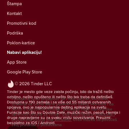
Štampa
Kontakt
Promotivni kod
Podrška
Poklon-kartice
Nabavi aplikaciju!
App Store
Google Play Store
© 2026 Tinder LLC
Tinder je mesto gde veze zaista počinju, bilo da tražiš nešto
ozbiljno, nešto opušteno ili nešto što tek treba da definišeš.
Poštujemo tvoju privatnost. Mi i naši partneri koristimo
Dostupna u 190 zemalja i sa više od 55 milijardi ostvarenih
praćenja da bismo merili posećenost našeg veb-sajta i da
spojeva, ovo je najpopularnija dejting aplikacija na svetu.
bismo ti obezbedili ponude i poboljšali naše marketinške
Funkcije kao što su Double Date, muzički režim, pasoš, Hemija i
aktivnosti vezane za Tinder.
Više informacija o kolačićima i
druge napravljene su za svaku vrstu povezivanja. Preuzmi
pružaocima usluga koje koristimo.
Uvek možeš da povučeš
besplatno za iOS i Android.
svoj pristanak u postavkama.