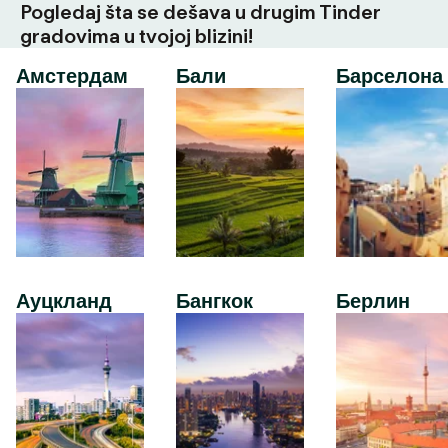
Pogledaj šta se dešava u drugim Tinder
gradovima u tvojoj blizini!
Амстердам
Бали
Барселона
Ауцкланд
Бангкок
Берлин