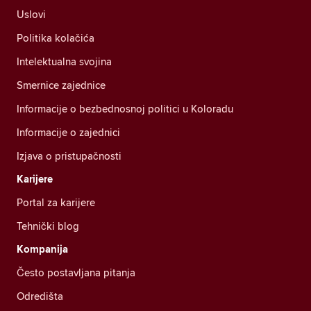
Uslovi
Politika kolačića
Intelektualna svojina
Smernice zajednice
Informacije o bezbednosnoj politici u Koloradu
Informacije o zajednici
Izjava o pristupačnosti
Karijere
Portal za karijere
Tehnički blog
Kompanija
Često postavljana pitanja
Odredišta