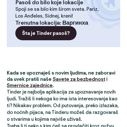
Pasoš do bilo koje lokacije
Spoji se sa bilo kim širom sveta. Pariz,
Los Anđeles, Sidnej, kreni!
Trenutna lokacija
:
Варгинха
Šta je Tinder pasoš?
Kada se upoznaješ s novim ljudima, ne zaboravi
da uvek pratiš naše
Savete za bezbednost
i
Smernice zajednice
.
Tinder je najbolja aplikacija za upoznavanje novih
ljudi. Tražiš li nekoga ko ima ista interesovanja kao
ti? Nikakav problem. Od putovanja, preko izlazaka,
do noćnih pijaca, na Tinderu možeš da razgovaraš
o stvarima u kojima najviše uživaš.
Treba li ti neko s kim ćeš se provlačiti kroz gužvu