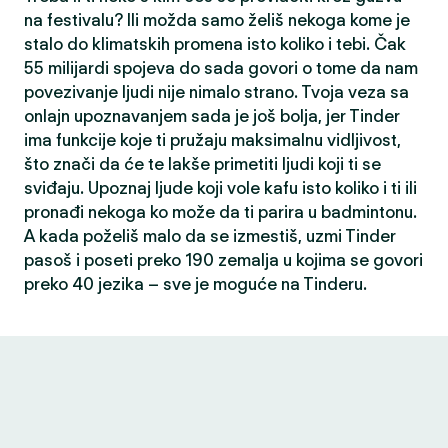
na festivalu? Ili možda samo želiš nekoga kome je
stalo do klimatskih promena isto koliko i tebi. Čak
55 milijardi spojeva do sada govori o tome da nam
povezivanje ljudi nije nimalo strano. Tvoja veza sa
onlajn upoznavanjem sada je još bolja, jer Tinder
ima funkcije koje ti pružaju maksimalnu vidljivost,
što znači da će te lakše primetiti ljudi koji ti se
sviđaju. Upoznaj ljude koji vole kafu isto koliko i ti ili
pronađi nekoga ko može da ti parira u badmintonu.
A kada poželiš malo da se izmestiš, uzmi Tinder
pasoš i poseti preko 190 zemalja u kojima se govori
preko 40 jezika – sve je moguće na Tinderu.