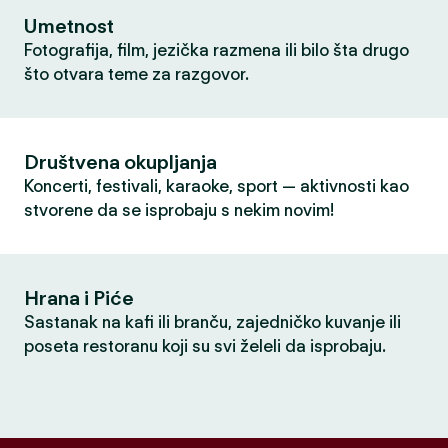
Umetnost
Fotografija, film, jezička razmena ili bilo šta drugo
što otvara teme za razgovor.
Društvena okupljanja
Koncerti, festivali, karaoke, sport — aktivnosti kao
stvorene da se isprobaju s nekim novim!
Hrana i Piće
Sastanak na kafi ili branču, zajedničko kuvanje ili
poseta restoranu koji su svi želeli da isprobaju.