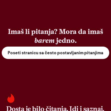
Imaš li pitanja? Mora da imaš
barem
jedno.
Poseti stranicu sa često postavljanim pitanjima
Dosta je bilo čitanja. Idi i saznaj.