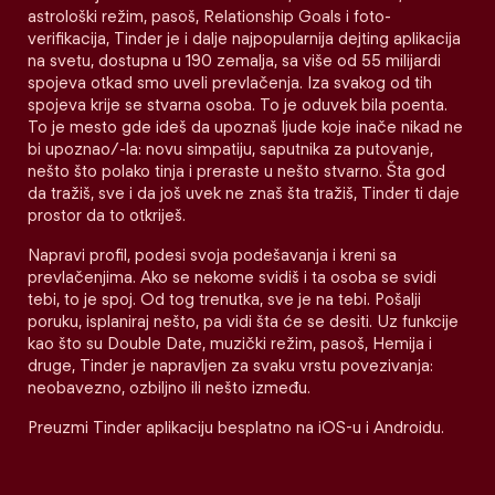
astrološki režim, pasoš, Relationship Goals i foto-
verifikacija, Tinder je i dalje najpopularnija dejting aplikacija
na svetu, dostupna u 190 zemalja, sa više od 55 milijardi
spojeva otkad smo uveli prevlačenja. Iza svakog od tih
spojeva krije se stvarna osoba. To je oduvek bila poenta.
To je mesto gde ideš da upoznaš ljude koje inače nikad ne
bi upoznao/-la: novu simpatiju, saputnika za putovanje,
nešto što polako tinja i preraste u nešto stvarno. Šta god
da tražiš, sve i da još uvek ne znaš šta tražiš, Tinder ti daje
prostor da to otkriješ.
Napravi profil, podesi svoja podešavanja i kreni sa
prevlačenjima. Ako se nekome svidiš i ta osoba se svidi
tebi, to je spoj. Od tog trenutka, sve je na tebi. Pošalji
poruku, isplaniraj nešto, pa vidi šta će se desiti. Uz funkcije
kao što su Double Date, muzički režim, pasoš, Hemija i
druge, Tinder je napravljen za svaku vrstu povezivanja:
neobavezno, ozbiljno ili nešto između.
Preuzmi Tinder aplikaciju besplatno na iOS-u i Androidu.