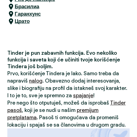
Брасилиа
Гаранхунс
Црато
Tinder je pun zabavnih funkcija. Evo nekoliko
funkcija i saveta koji će učiniti tvoje korišćenje
Tindera još boljim.
Prvo, korišćenje Tindera je lako. Samo treba da
napraviš
nalog
. Obavezno dodaj interesovanja,
slike i biografiju na profil da istakneš svoj karakter.
I to je to, sve je spremno za
spajanje
!
Pre nego što otputuješ, možeš da isprobaš
Tinder
pasoš
, koji je se nudi u našim
premijum
pretplatama
. Pasoš ti omogućava da promeniš
lokaciju i spajaš se sa članovima u drugom gradu.