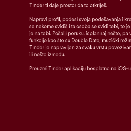
Tinder ti daje prostor da to otkriješ.
Napravi profil, podesi svoja podešavanja i kr
se nekome svidiš i ta osoba se svidi tebi, to j
je na tebi. Pošalji poruku, isplaniraj nešto, pa v
funkcije kao što su Double Date, muzički reži
Tinder je napravljen za svaku vrstu poveziva
ili nešto između.
Preuzmi Tinder aplikaciju besplatno na iOS-u 