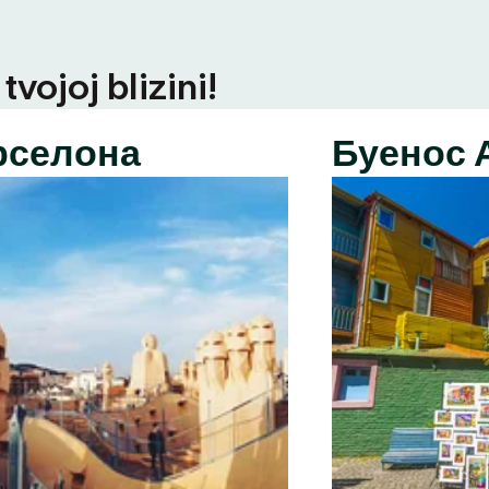
vojoj blizini!
рселона
Буенос 