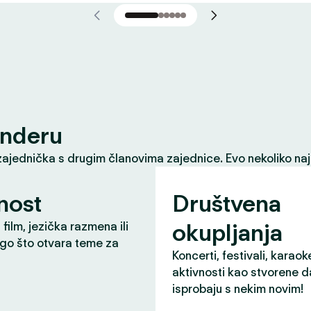
inderu
zajednička s drugim članovima zajednice. Evo nekoliko naj
nost
Društvena
okupljanja
 film, jezička razmena ili
ugo što otvara teme za
Koncerti, festivali, karaok
aktivnosti kao stvorene d
isprobaju s nekim novim!