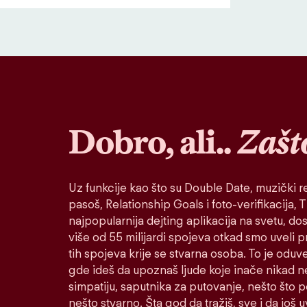
Dobro, ali..
Zašt
Uz funkcije kao što su Double Date, muzički re
pasoš, Relationship Goals i foto-verifikacija, Ti
najpopularnija dejting aplikacija na svetu, do
više od 55 milijardi spojeva otkad smo uveli 
tih spojeva krije se stvarna osoba. To je oduv
gde ideš da upoznaš ljude koje inače nikad n
simpatiju, saputnika za putovanje, nešto što po
nešto stvarno. Šta god da tražiš, sve i da još u