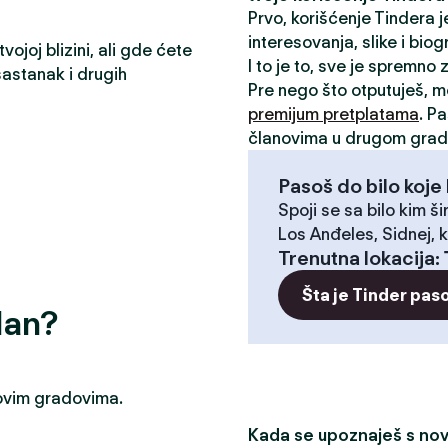
Prvo, korišćenje Tindera 
interesovanja, slike i biog
ojoj blizini, ali gde ćete
I to je to, sve je spremno
astanak i drugih
Pre nego što otputuješ, 
premijum pretplatama
. P
članovima u drugom grad
Pasoš do bilo koje 
Spoji se sa bilo kim ši
Los Anđeles, Sidnej, k
Trenutna lokacija
:
Šta je Tinder pas
dan?
u ovim gradovima.
Kada se upoznaješ s novi