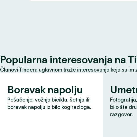
Popularna interesovanja na T
Članovi Tindera uglavnom traže interesovanja koja su im 
Boravak napolju
Umet
Pešačenje, vožnja bicikla, šetnja ili
Fotografija,
boravak napolju iz bilo kog razloga.
bilo šta dr
razgovor.