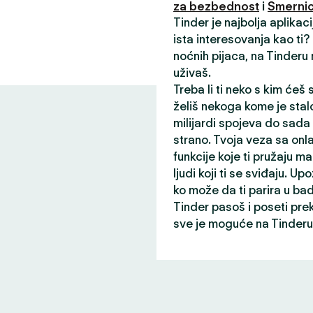
za bezbednost
i
Smernic
Tinder je najbolja aplikac
ista interesovanja kao ti
noćnih pijaca, na Tinderu
uživaš.
Treba li ti neko s kim ćeš
želiš nekoga kome je stalo
milijardi spojeva do sada
strano. Tvoja veza sa onl
funkcije koje ti pružaju ma
ljudi koji ti se sviđaju. Up
ko može da ti parira u ba
Tinder pasoš i poseti pre
sve je moguće na Tinderu