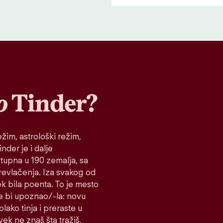
o
Tinder?
žim, astrološki režim,
nder je i dalje
stupna u 190 zemalja, sa
prevlačenja. Iza svakog od
ek bila poenta. To je mesto
e bi upoznao/-la: novu
lako tinja i preraste u
vek ne znaš šta tražiš,