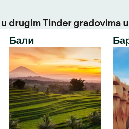
u drugim Tinder gradovima u t
Бали
Ба