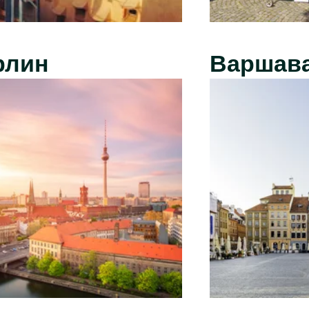
рлин
Варшав