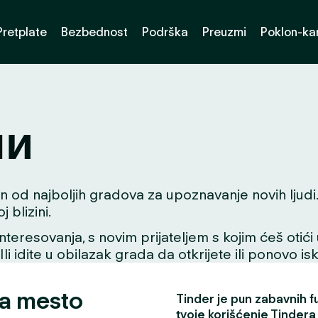
Pretplate
Bezbednost
Podrška
Preuzmi
Poklon-kar
ни
od najboljih gradova za upoznavanje novih ljudi. Bi
blizini.
interesovanja, s novim prijateljem s kojim ćeš otići
 Ili idite u obilazak grada da otkrijete ili ponovo i
za mesto
Tinder je pun zabavnih fun
tvoje korišćenje Tindera 