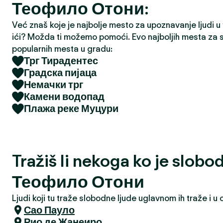
Теофило Отони:
a
Već znaš koje je najbolje mesto za upoznavanje ljudi u tv
ići? Možda ti možemo pomoći. Evo najboljih mesta za s
popularnih mesta u gradu:
Трг Тирадентес
Градска пијаца
Немачки трг
Камени водопад
Плажа реке Муцури
Tražiš li nekoga ko je slobo
Теофило Отони
Ljudi koji tu traže slobodne ljude uglavnom ih traže i 
Сао Пауло
Рио де Жанеиро