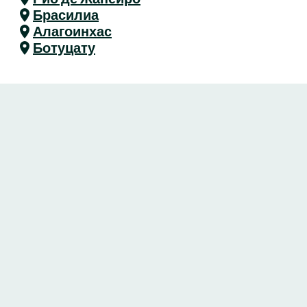
Брасилиа
Алагоинхас
Ботуцату