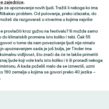
e zajednice
.
ija za upoznavanje novih ljudi. Tražiš li nekoga ko ima
? Nikakav problem. Od putovanja, preko izlazaka, do
 možeš da razgovaraš o stvarima u kojima najviše
 se provlačiti kroz gužvu na festivalu? Ili možda samo
 do klimatskih promena isto koliko i tebi. Čak 55
 govori o tome da nam povezivanje ljudi nije nimalo
ajn upoznavanjem sada je još bolja, jer Tinder ima
ksimalnu vidljivost, što znači da će te lakše primetiti
oznaj ljude koji vole kafu isto koliko i ti ili pronađi nekoga
dmintonu. A kada poželiš malo da se izmestiš, uzmi
ko 190 zemalja u kojima se govori preko 40 jezika –
.