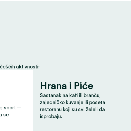
češćih aktivnosti:
Hrana i Piće
Sastanak na kafi ili branču,
zajedničko kuvanje ili poseta
e, sport —
restoranu koji su svi želeli da
a se
isprobaju.