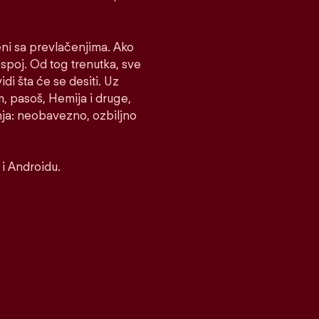
eni sa prevlačenjima. Ako
e spoj. Od tog trenutka, sve
idi šta će se desiti. Uz
m, pasoš, Hemija i druge,
nja: neobavezno, ozbiljno
i Androidu.