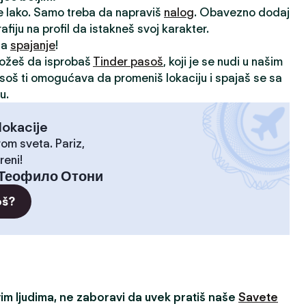
je lako. Samo treba da napraviš
nalog
. Obavezno dodaj
rafiju na profil da istakneš svoj karakter.
 za
spajanje
!
možeš da isprobaš
Tinder pasoš
, koji je se nudi u našim
asoš ti omogućava da promeniš lokaciju i spajaš se sa
u.
lokacije
rom sveta. Pariz,
reni!
Теофило Отони
oš?
m ljudima, ne zaboravi da uvek pratiš naše
Savete