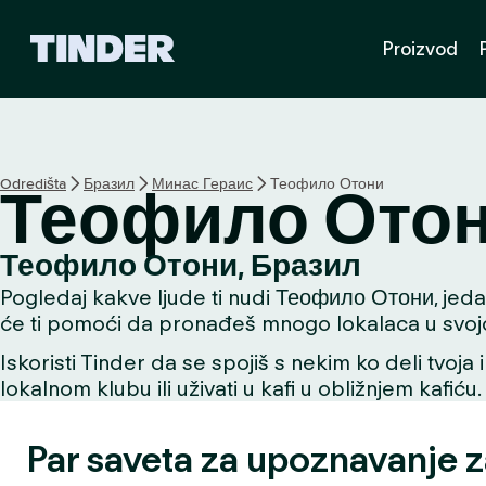
T
Proizvod
i
n
d
e
r
p
Odredišta
Бразил
Минас Гераис
Теофило Отони
Теофило Ото
o
č
e
Теофило Отони, Бразил
t
Pogledaj kakve ljude ti nudi Теофило Отони, jedan 
n
a
će ti pomoći da pronađeš mnogo lokalaca u svojoj 
s
Iskoristi Tinder da se spojiš s nekim ko deli tvoja 
t
lokalnom klubu ili uživati u kafi u obližnjem kafiću.
r
a
n
Par saveta za upoznavanje 
i
c