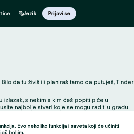
tice
Jezik
Prijavi se
lo da tu živiš ili planiraš tamo da putuješ, Tinder
 u izlazak, s nekim s kim ćeš popiti piće u
skusite najbolje stvari koje se mogu raditi u gradu.
kcija. Evo nekoliko funkcija i saveta koji će učiniti
još boljim.