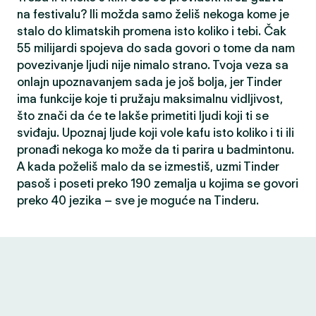
na festivalu? Ili možda samo želiš nekoga kome je
stalo do klimatskih promena isto koliko i tebi. Čak
55 milijardi spojeva do sada govori o tome da nam
povezivanje ljudi nije nimalo strano. Tvoja veza sa
onlajn upoznavanjem sada je još bolja, jer Tinder
ima funkcije koje ti pružaju maksimalnu vidljivost,
što znači da će te lakše primetiti ljudi koji ti se
sviđaju. Upoznaj ljude koji vole kafu isto koliko i ti ili
pronađi nekoga ko može da ti parira u badmintonu.
A kada poželiš malo da se izmestiš, uzmi Tinder
pasoš i poseti preko 190 zemalja u kojima se govori
preko 40 jezika – sve je moguće na Tinderu.