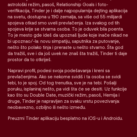
astrološki režim, pasoš, Relationship Goals i foto-
verifikacija, Tinder je i dalje najpopularnija dejting aplikacija
na svetu, dostupna u 190 zemalja, sa više od 55 milijardi
spojeva otkad smo uveli prevlačenja. Iza svakog od tih
spojeva krije se stvarna osoba. To je oduvek bila poenta.
To je mesto gde ideš da upoznaš ljude koje inače nikad ne
bi upoznao/-la: novu simpatiju, saputnika za putovanje,
nešto što polako tinja i preraste u nešto stvarno. Šta god
da tražiš, sve i da još uvek ne znaš šta tražiš, Tinder ti daje
prostor da to otkriješ.
Napravi profil, podesi svoja podešavanja i kreni sa
prevlačenjima. Ako se nekome svidiš i ta osoba se svidi
tebi, to je spoj. Od tog trenutka, sve je na tebi. Pošalji
poruku, isplaniraj nešto, pa vidi šta će se desiti. Uz funkcije
kao što su Double Date, muzički režim, pasoš, Hemija i
druge, Tinder je napravljen za svaku vrstu povezivanja:
neobavezno, ozbiljno ili nešto između.
Preuzmi Tinder aplikaciju besplatno na iOS-u i Androidu.