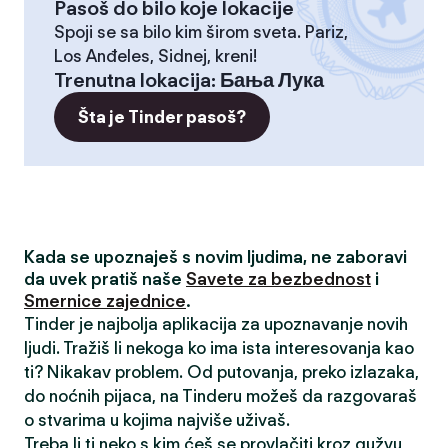
Pasoš do bilo koje lokacije
Spoji se sa bilo kim širom sveta. Pariz,
Los Anđeles, Sidnej, kreni!
Trenutna lokacija
:
Бања Лука
Šta je Tinder pasoš?
Kada se upoznaješ s novim ljudima, ne zaboravi
da uvek pratiš naše
Savete za bezbednost
i
Smernice zajednice
.
Tinder je najbolja aplikacija za upoznavanje novih
ljudi. Tražiš li nekoga ko ima ista interesovanja kao
ti? Nikakav problem. Od putovanja, preko izlazaka,
do noćnih pijaca, na Tinderu možeš da razgovaraš
o stvarima u kojima najviše uživaš.
Treba li ti neko s kim ćeš se provlačiti kroz gužvu