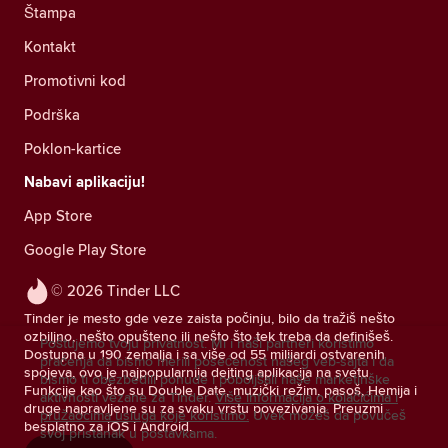
Štampa
Kontakt
Promotivni kod
Podrška
Poklon-kartice
Nabavi aplikaciju!
App Store
Google Play Store
© 2026 Tinder LLC
Tinder je mesto gde veze zaista počinju, bilo da tražiš nešto
ozbiljno, nešto opušteno ili nešto što tek treba da definišeš.
Poštujemo tvoju privatnost. Mi i naši partneri koristimo
Dostupna u 190 zemalja i sa više od 55 milijardi ostvarenih
praćenja da bismo merili posećenost našeg veb-sajta i da
spojeva, ovo je najpopularnija dejting aplikacija na svetu.
bismo ti obezbedili ponude i poboljšali naše marketinške
Funkcije kao što su Double Date, muzički režim, pasoš, Hemija i
aktivnosti vezane za Tinder.
Više informacija o kolačićima i
druge napravljene su za svaku vrstu povezivanja. Preuzmi
pružaocima usluga koje koristimo.
Uvek možeš da povučeš
besplatno za iOS i Android.
svoj pristanak u postavkama.