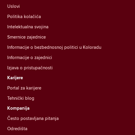
Uslovi
Politika kolačića
Intelektualna svojina
Smernice zajednice
Informacije o bezbednosnoj politici u Koloradu
Informacije o zajednici
Izjava o pristupačnosti
Karijere
Portal za karijere
Tehnički blog
Kompanija
Često postavljana pitanja
Odredišta