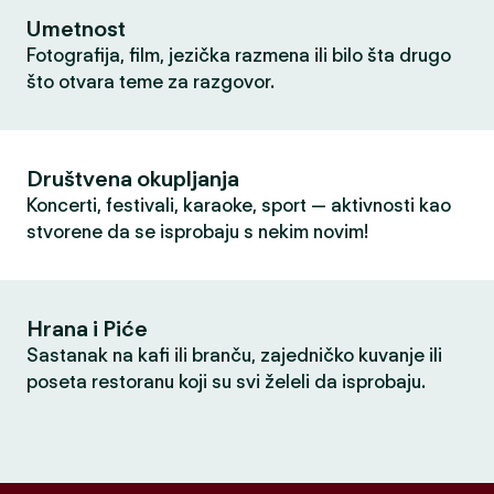
Umetnost
Fotografija, film, jezička razmena ili bilo šta drugo
što otvara teme za razgovor.
Društvena okupljanja
Koncerti, festivali, karaoke, sport — aktivnosti kao
stvorene da se isprobaju s nekim novim!
Hrana i Piće
Sastanak na kafi ili branču, zajedničko kuvanje ili
poseta restoranu koji su svi želeli da isprobaju.