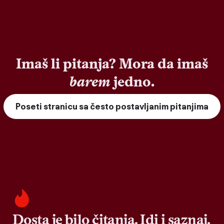
Imaš li pitanja? Mora da imaš
barem
jedno.
Poseti stranicu sa često postavljanim pitanjima
Dosta je bilo čitanja. Idi i saznaj.