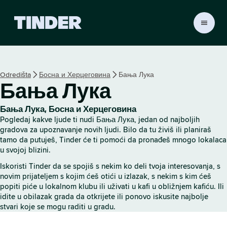
T
i
n
d
e
Odredišta
Босна и Херцеговина
Бања Лука
r
Бања Лука
p
o
č
Бања Лука, Босна и Херцеговина
e
Pogledaj kakve ljude ti nudi Бања Лука, jedan od najboljih
t
gradova za upoznavanje novih ljudi. Bilo da tu živiš ili planiraš
n
tamo da putuješ, Tinder će ti pomoći da pronađeš mnogo lokalaca
u svojoj blizini.
a
s
Iskoristi Tinder da se spojiš s nekim ko deli tvoja interesovanja, s
t
novim prijateljem s kojim ćeš otići u izlazak, s nekim s kim ćeš
r
popiti piće u lokalnom klubu ili uživati u kafi u obližnjem kafiću. Ili
a
idite u obilazak grada da otkrijete ili ponovo iskusite najbolje
n
stvari koje se mogu raditi u gradu.
i
c