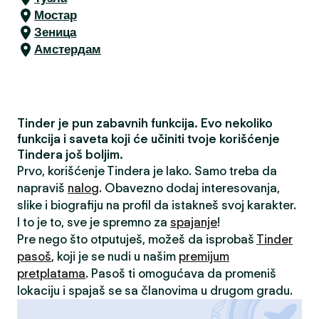
Мостар
Зеница
Амстердам
Tinder je pun zabavnih funkcija. Evo nekoliko
funkcija i saveta koji će učiniti tvoje korišćenje
Tindera još boljim.
Prvo, korišćenje Tindera je lako. Samo treba da
napraviš
nalog
. Obavezno dodaj interesovanja,
slike i biografiju na profil da istakneš svoj karakter.
I to je to, sve je spremno za
spajanje
!
Pre nego što otputuješ, možeš da isprobaš
Tinder
pasoš
, koji je se nudi u našim
premijum
pretplatama
. Pasoš ti omogućava da promeniš
lokaciju i spajaš se sa članovima u drugom gradu.