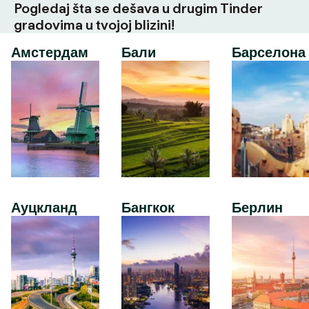
Pogledaj šta se dešava u drugim Tinder
gradovima u tvojoj blizini!
Амстердам
Бали
Барселона
Ауцкланд
Бангкок
Берлин