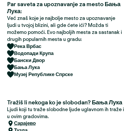
Par saveta za upoznavanje za mesto Бања
a
Лука:
Već znaš koje je najbolje mesto za upoznavanje
ljudi u tvojoj blizini, ali gde ćete ići? Možda ti
možemo pomoći. Evo najboljih mesta za sastanak i
drugih popularnih mesta u gradu:
Река Врбас
Водопади Крупа
Бански Двор
Бања Лука
Музеј Републике Спрске
Tražiš li nekoga ko je slobodan? Бања Лука
Ljudi koji tu traže slobodne ljude uglavnom ih traže i
u ovim gradovima.
Сарајево
Тузла