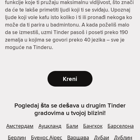
funkcije koje ti pružaju maksimalnu vidljivost, što znači
da će te lakše primetiti ljudi koji ti se sviđaju. Upoznaj
ljude koji vole kafu isto koliko i ti ili pronađi nekoga ko
može da ti parira u badmintonu. A kada poželiš malo
da se izmestiš, uzmi Tinder pasoš i poseti preko 190
zemalja u kojima se govori preko 40 jezika – sve je
moguće na Tinderu.
Kreni
Pogledaj šta se dešava u drugim Tinder
gradovima u tvojoj blizini!
Амстердам
Ауцкланд
Бали
Бангкок
Барселона
Берлин
Буенос Ајрес
Варшава
Дубаи
Дублин