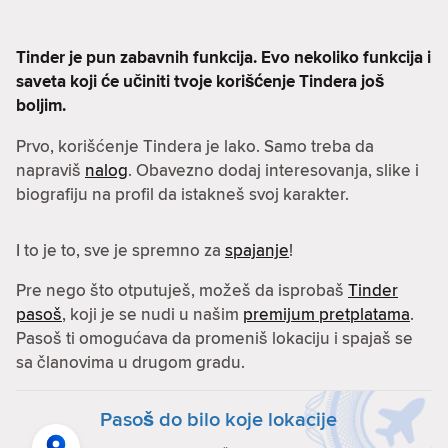
Tinder je pun zabavnih funkcija. Evo nekoliko funkcija i
saveta koji će učiniti tvoje korišćenje Tindera još
boljim.
Prvo, korišćenje Tindera je lako. Samo treba da
napraviš
nalog
. Obavezno dodaj interesovanja, slike i
biografiju na profil da istakneš svoj karakter.
I to je to, sve je spremno za
spajanje
!
Pre nego što otputuješ, možeš da isprobaš
Tinder
pasoš
, koji je se nudi u našim
premijum pretplatama
.
Pasoš ti omogućava da promeniš lokaciju i spajaš se
sa članovima u drugom gradu.
Pasoš do bilo koje lokacije