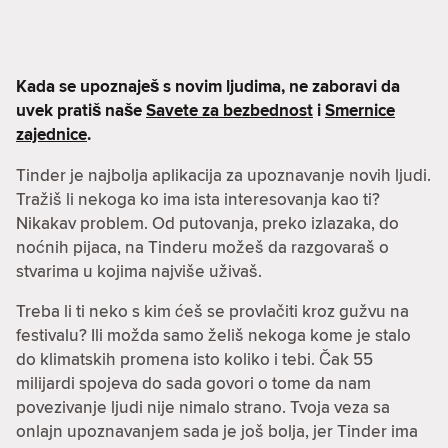
Kada se upoznaješ s novim ljudima, ne zaboravi da
uvek pratiš naše
Savete za bezbednost
i
Smernice
zajednice
.
Tinder je najbolja aplikacija za upoznavanje novih ljudi.
Tražiš li nekoga ko ima ista interesovanja kao ti?
Nikakav problem. Od putovanja, preko izlazaka, do
noćnih pijaca, na Tinderu možeš da razgovaraš o
stvarima u kojima najviše uživaš.
Treba li ti neko s kim ćeš se provlačiti kroz gužvu na
festivalu? Ili možda samo želiš nekoga kome je stalo
do klimatskih promena isto koliko i tebi. Čak 55
milijardi spojeva do sada govori o tome da nam
povezivanje ljudi nije nimalo strano. Tvoja veza sa
onlajn upoznavanjem sada je još bolja, jer Tinder ima