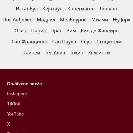
Истанбул
Кејптаун
Копенхаген
Лондон
Лос Анђелес
Мадрид
Мелбоурне
Миами
Њу Јорк
Осло
Париз
Праг
Рим
Рио де Жанеиро
Сан Франциско
Сао Пауло
Сеул
Стоцкхолм
Таипеи
Тел Авив
Токио
Хелсинки
Društvene mreže
Instagram
TikTok
YouTube
X