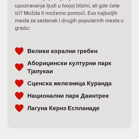
upoznavanje ljudi u tvojoj blizini, ali gde ćete
ići? Možda ti možemo pomoći. Evo najboljih
mesta za sastanak i drugih popularnih mesta u
gradu:
Велики корални гребен
Абориџински културни парк
Тјапукаи
Сценска железница Куранда
Национални парк Даинтрее
Лагуна Кернз Еспланаде