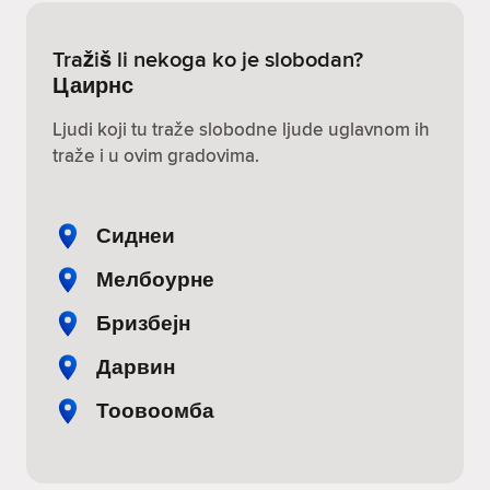
Tražiš li nekoga ko je slobodan?
Цаирнс
Ljudi koji tu traže slobodne ljude uglavnom ih
traže i u ovim gradovima.
Сиднеи
Мелбоурне
Бризбејн
Дарвин
Тоовоомба