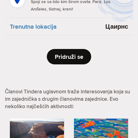
Spoji se sa bilo kim širom sveta. Pariz, Los
Anđeles, Sidnej, kreni!
Trenutna lokacija
Цаирнс
Pridruži se
Članovi Tindera uglavnom traže interesovanja koja su
im zajednička s drugim članovima zajednice. Evo
nekoliko najčešćih aktivnosti: