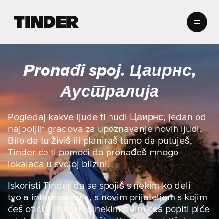
T
i
n
d
e
Pronađi spoj. Цаирнс,
r
p
Аустралија
o
č
e
Pogledaj kakve ljude ti nudi Цаирнс, jedan od
t
najboljih gradova za upoznavanje novih ljudi.
n
Bilo da tu živiš ili planiraš tamo da putuješ,
a
Tinder će ti pomoći da pronađeš mnogo
s
lokalaca u svojoj blizini.
t
r
a
Iskoristi Tinder da se spojiš s nekim ko deli
n
tvoja interesovanja, s novim prijateljem s kojim
i
ćeš otići u izlazak, s nekim s kim ćeš popiti piće
c