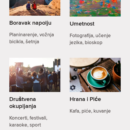
Boravak napolju
Umetnost
Planinarenje, vožnja
Fotografija, učenje
bicikla, šetnja
jezika, bioskop
Društvena
Hrana i Piće
okupljanja
Kafa, piće, kuvanje
Koncerti, festivali,
karaoke, sport