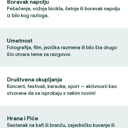
Boravak napolju
Pešačenje, vožnja bicikla, šetnja ili boravak napolju
iz bilo kog razloga.
Umetnost
Fotografija, film, jezička razmena ili bilo šta drugo
što otvara teme za razgovor.
Društvena okupljanja
Koncerti, festivali, karaoke, sport — aktivnosti kao
stvorene da se isprobaju s nekim novim!
Hrana i Piće
Sastanak na kafi ili branču, zajedničko kuvanje ili