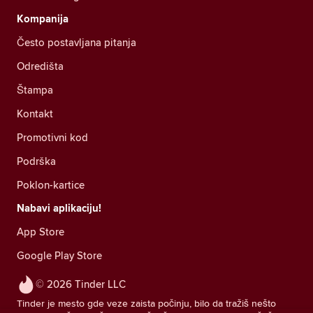
Kompanija
Često postavljana pitanja
Odredišta
Štampa
Kontakt
Promotivni kod
Podrška
Poklon-kartice
Nabavi aplikaciju!
App Store
Google Play Store
© 2026 Tinder LLC
Tinder je mesto gde veze zaista počinju, bilo da tražiš nešto