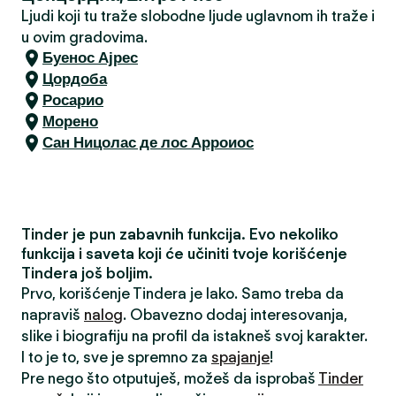
Ljudi koji tu traže slobodne ljude uglavnom ih traže i
u ovim gradovima.
Буенос Ајрес
Цордоба
Росарио
Морено
Сан Ницолас де лос Арроиос
Tinder je pun zabavnih funkcija. Evo nekoliko
funkcija i saveta koji će učiniti tvoje korišćenje
Tindera još boljim.
Prvo, korišćenje Tindera je lako. Samo treba da
napraviš
nalog
. Obavezno dodaj interesovanja,
slike i biografiju na profil da istakneš svoj karakter.
I to je to, sve je spremno za
spajanje
!
Pre nego što otputuješ, možeš da isprobaš
Tinder