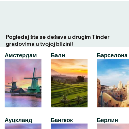
Pogledaj šta se dešava u drugim Tinder
gradovima u tvojoj blizini!
Амстердам
Бали
Барселона
Ауцкланд
Бангкок
Берлин