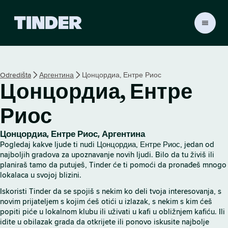
T
i
n
d
e
Odredišta
Аргентина
Цонцордиа, Ентре Риос
r
Цонцордиа, Ентре
p
o
č
Риос
e
t
Цонцордиа, Ентре Риос, Аргентина
n
Pogledaj kakve ljude ti nudi Цонцордиа, Ентре Риос, jedan od
a
najboljih gradova za upoznavanje novih ljudi. Bilo da tu živiš ili
s
planiraš tamo da putuješ, Tinder će ti pomoći da pronađeš mnogo
t
lokalaca u svojoj blizini.
r
Iskoristi Tinder da se spojiš s nekim ko deli tvoja interesovanja, s
a
novim prijateljem s kojim ćeš otići u izlazak, s nekim s kim ćeš
n
popiti piće u lokalnom klubu ili uživati u kafi u obližnjem kafiću. Ili
i
idite u obilazak grada da otkrijete ili ponovo iskusite najbolje
c