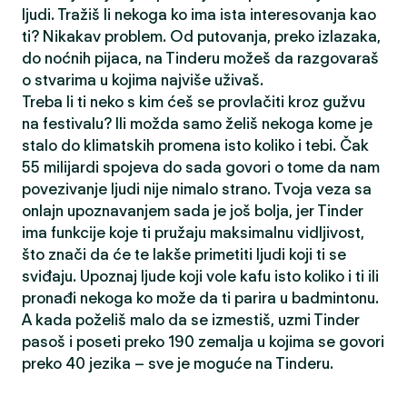
ljudi. Tražiš li nekoga ko ima ista interesovanja kao
ti? Nikakav problem. Od putovanja, preko izlazaka,
do noćnih pijaca, na Tinderu možeš da razgovaraš
o stvarima u kojima najviše uživaš.
Treba li ti neko s kim ćeš se provlačiti kroz gužvu
na festivalu? Ili možda samo želiš nekoga kome je
stalo do klimatskih promena isto koliko i tebi. Čak
55 milijardi spojeva do sada govori o tome da nam
povezivanje ljudi nije nimalo strano. Tvoja veza sa
onlajn upoznavanjem sada je još bolja, jer Tinder
ima funkcije koje ti pružaju maksimalnu vidljivost,
što znači da će te lakše primetiti ljudi koji ti se
sviđaju. Upoznaj ljude koji vole kafu isto koliko i ti ili
pronađi nekoga ko može da ti parira u badmintonu.
A kada poželiš malo da se izmestiš, uzmi Tinder
pasoš i poseti preko 190 zemalja u kojima se govori
preko 40 jezika – sve je moguće na Tinderu.