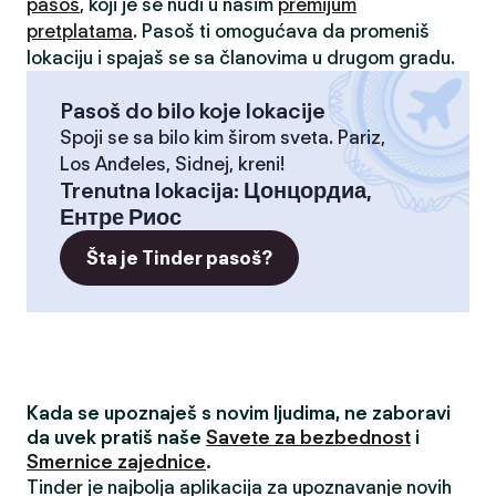
pasoš
, koji je se nudi u našim
premijum
pretplatama
. Pasoš ti omogućava da promeniš
lokaciju i spajaš se sa članovima u drugom gradu.
Pasoš do bilo koje lokacije
Spoji se sa bilo kim širom sveta. Pariz,
Los Anđeles, Sidnej, kreni!
Trenutna lokacija
:
Цонцордиа,
Ентре Риос
Šta je Tinder pasoš?
Kada se upoznaješ s novim ljudima, ne zaboravi
da uvek pratiš naše
Savete za bezbednost
i
Smernice zajednice
.
Tinder je najbolja aplikacija za upoznavanje novih