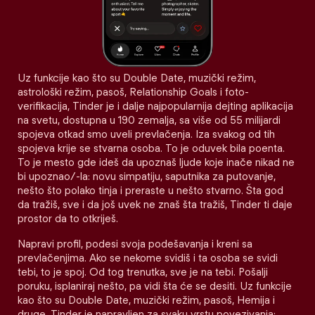
Uz funkcije kao što su Double Date, muzički režim,
astrološki režim, pasoš, Relationship Goals i foto-
verifikacija, Tinder je i dalje najpopularnija dejting aplikacija
na svetu, dostupna u 190 zemalja, sa više od 55 milijardi
spojeva otkad smo uveli prevlačenja. Iza svakog od tih
spojeva krije se stvarna osoba. To je oduvek bila poenta.
To je mesto gde ideš da upoznaš ljude koje inače nikad ne
bi upoznao/-la: novu simpatiju, saputnika za putovanje,
nešto što polako tinja i preraste u nešto stvarno. Šta god
da tražiš, sve i da još uvek ne znaš šta tražiš, Tinder ti daje
prostor da to otkriješ.
Napravi profil, podesi svoja podešavanja i kreni sa
prevlačenjima. Ako se nekome svidiš i ta osoba se svidi
tebi, to je spoj. Od tog trenutka, sve je na tebi. Pošalji
poruku, isplaniraj nešto, pa vidi šta će se desiti. Uz funkcije
kao što su Double Date, muzički režim, pasoš, Hemija i
druge, Tinder je napravljen za svaku vrstu povezivanja: