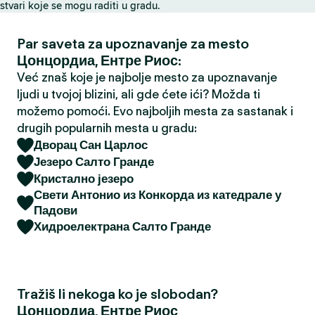
stvari koje se mogu raditi u gradu.
a
Par saveta za upoznavanje za mesto
Цонцордиа, Ентре Риос:
Već znaš koje je najbolje mesto za upoznavanje
ljudi u tvojoj blizini, ali gde ćete ići? Možda ti
možemo pomoći. Evo najboljih mesta za sastanak i
drugih popularnih mesta u gradu:
Дворац Сан Царлос
Језеро Салто Гранде
Кристално језеро
Свети Антонио из Конкорда из катедрале у
Падови
Хидроелектрана Салто Гранде
Tražiš li nekoga ko je slobodan?
Цонцордиа, Ентре Риос