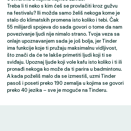
Treba li ti neko s kim ćeš se provlačiti kroz gužvu
na festivalu? Ili možda samo želiš nekoga kome je
stalo do klimatskih promena isto koliko i tebi. Čak
55 milijardi spojeva do sada govori o tome da nam
povezivanje ljudi nije nimalo strano. Tvoja veza sa
onlajn upoznavanjem sada je još bolja, jer Tinder
ima funkcije koje ti pružaju maksimalnu vidljivost,
što znači da će te lakše primetiti ljudi koji ti se
sviđaju. Upoznaj ljude koji vole kafu isto koliko i ti ili
pronađi nekoga ko može da ti parira u badmintonu.
A kada poželiš malo da se izmestiš, uzmi Tinder
pasoš i poseti preko 190 zemalja u kojima se govori
preko 40 jezika – sve je moguće na Tinderu.