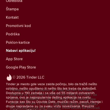
Odredišta
Štampa
Kontakt
Promotivni kod
Podrška
Poklon-kartice
Nabavi aplikaciju!
App Store
Google Play Store
© 2026 Tinder LLC
Tinder je mesto gde veze zaista počinju, bilo da tražiš nešto
ozbiljno, nešto opušteno ili nešto što tek treba da definišeš.
Poštujemo tvoju privatnost. Mi i naši partneri koristimo
Dostupna u 190 zemalja i sa više od 55 milijardi ostvarenih
praćenja da bismo merili posećenost našeg veb-sajta i da
spojeva, ovo je najpopularnija dejting aplikacija na svetu.
bismo ti obezbedili ponude i poboljšali naše marketinške
Funkcije kao što su Double Date, muzički režim, pasoš, Hemija i
aktivnosti vezane za Tinder.
Više informacija o kolačićima i
druge napravljene su za svaku vrstu povezivanja. Preuzmi
pružaocima usluga koje koristimo.
Uvek možeš da povučeš