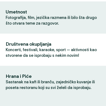
Umetnost
Fotografija, film, jezička razmena ili bilo šta drugo
što otvara teme za razgovor.
Društvena okupljanja
Koncerti, festivali, karaoke, sport — aktivnosti kao
stvorene da se isprobaju s nekim novim!
Hrana i Piće
Sastanak na kafi ili branču, zajedničko kuvanje ili
poseta restoranu koji su svi želeli da isprobaju.