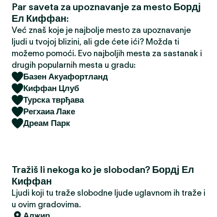
Par saveta za upoznavanje za mesto Бордј
a
Ел Киффан:
Već znaš koje je najbolje mesto za upoznavanje
ljudi u tvojoj blizini, ali gde ćete ići? Možda ti
možemo pomoći. Evo najboljih mesta za sastanak i
drugih popularnih mesta u gradu:
Базен Акуафортланд
Киффан Цлуб
Турска тврђава
Регхаиа Лаке
Дреам Парк
Tražiš li nekoga ko je slobodan? Бордј Ел
Киффан
Ljudi koji tu traže slobodne ljude uglavnom ih traže i
u ovim gradovima.
Алжир