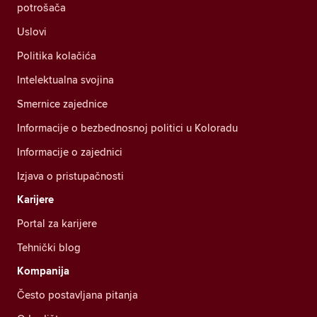
potrošača
Uslovi
Politika kolačića
Intelektualna svojina
Smernice zajednice
Informacije o bezbednosnoj politici u Koloradu
Informacije o zajednici
Izjava o pristupačnosti
Karijere
Portal za karijere
Tehnički blog
Kompanija
Često postavljana pitanja