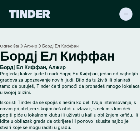
T
i
n
d
e
Odredišta
Алжир
Бордј Ел Киффан
r
Бордј Ел Киффан
p
o
č
Бордј Ел Киффан, Алжир
e
Pogledaj kakve ljude ti nudi Бордј Ел Киффан, jedan od najboljih
t
gradova za upoznavanje novih ljudi. Bilo da tu živiš ili planiraš
n
tamo da putuješ, Tinder će ti pomoći da pronađeš mnogo lokalaca
u svojoj blizini.
a
s
Iskoristi Tinder da se spojiš s nekim ko deli tvoja interesovanja, s
t
novim prijateljem s kojim ćeš otići u izlazak, s nekim s kim ćeš
r
popiti piće u lokalnom klubu ili uživati u kafi u obližnjem kafiću. Ili
a
idite u obilazak grada da otkrijete ili ponovo iskusite najbolje
n
stvari koje se mogu raditi u gradu.
i
c