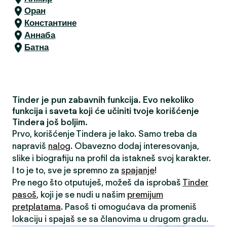
Оран
Константине
Аннаба
Батна
Tinder je pun zabavnih funkcija. Evo nekoliko
funkcija i saveta koji će učiniti tvoje korišćenje
Tindera još boljim.
Prvo, korišćenje Tindera je lako. Samo treba da
napraviš
nalog
. Obavezno dodaj interesovanja,
slike i biografiju na profil da istakneš svoj karakter.
I to je to, sve je spremno za
spajanje
!
Pre nego što otputuješ, možeš da isprobaš
Tinder
pasoš
, koji je se nudi u našim
premijum
pretplatama
. Pasoš ti omogućava da promeniš
lokaciju i spajaš se sa članovima u drugom gradu.