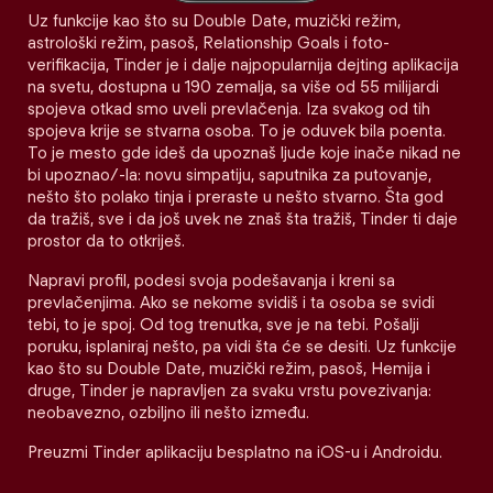
Uz funkcije kao što su Double Date, muzički režim,
astrološki režim, pasoš, Relationship Goals i foto-
verifikacija, Tinder je i dalje najpopularnija dejting aplikacija
na svetu, dostupna u 190 zemalja, sa više od 55 milijardi
spojeva otkad smo uveli prevlačenja. Iza svakog od tih
spojeva krije se stvarna osoba. To je oduvek bila poenta.
To je mesto gde ideš da upoznaš ljude koje inače nikad ne
bi upoznao/-la: novu simpatiju, saputnika za putovanje,
nešto što polako tinja i preraste u nešto stvarno. Šta god
da tražiš, sve i da još uvek ne znaš šta tražiš, Tinder ti daje
prostor da to otkriješ.
Napravi profil, podesi svoja podešavanja i kreni sa
prevlačenjima. Ako se nekome svidiš i ta osoba se svidi
tebi, to je spoj. Od tog trenutka, sve je na tebi. Pošalji
poruku, isplaniraj nešto, pa vidi šta će se desiti. Uz funkcije
kao što su Double Date, muzički režim, pasoš, Hemija i
druge, Tinder je napravljen za svaku vrstu povezivanja:
neobavezno, ozbiljno ili nešto između.
Preuzmi Tinder aplikaciju besplatno na iOS-u i Androidu.