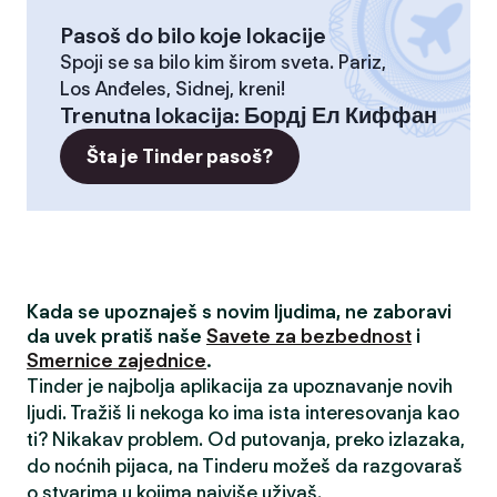
Pasoš do bilo koje lokacije
Spoji se sa bilo kim širom sveta. Pariz,
Los Anđeles, Sidnej, kreni!
Trenutna lokacija
:
Бордј Ел Киффан
Šta je Tinder pasoš?
Kada se upoznaješ s novim ljudima, ne zaboravi
da uvek pratiš naše
Savete za bezbednost
i
Smernice zajednice
.
Tinder je najbolja aplikacija za upoznavanje novih
ljudi. Tražiš li nekoga ko ima ista interesovanja kao
ti? Nikakav problem. Od putovanja, preko izlazaka,
do noćnih pijaca, na Tinderu možeš da razgovaraš
o stvarima u kojima najviše uživaš.