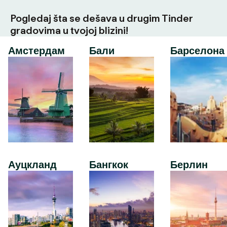
Pogledaj šta se dešava u drugim Tinder
gradovima u tvojoj blizini!
Амстердам
Бали
Барселона
Ауцкланд
Бангкок
Берлин