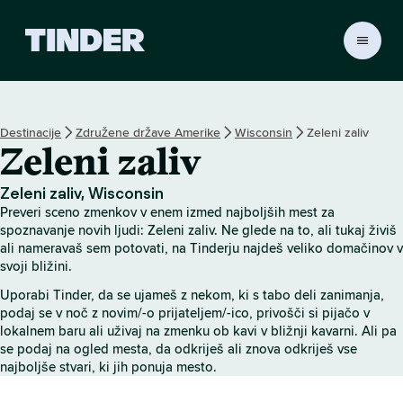
T
i
n
d
e
Destinacije
Združene države Amerike
Wisconsin
Zeleni zaliv
r
Zeleni zaliv
:
D
o
Zeleni zaliv, Wisconsin
m
Preveri sceno zmenkov v enem izmed najboljših mest za
o
spoznavanje novih ljudi: Zeleni zaliv. Ne glede na to, ali tukaj živiš
v
ali nameravaš sem potovati, na Tinderju najdeš veliko domačinov v
svoji bližini.
Uporabi Tinder, da se ujameš z nekom, ki s tabo deli zanimanja,
podaj se v noč z novim/-o prijateljem/-ico, privošči si pijačo v
lokalnem baru ali uživaj na zmenku ob kavi v bližnji kavarni. Ali pa
se podaj na ogled mesta, da odkriješ ali znova odkriješ vse
najboljše stvari, ki jih ponuja mesto.