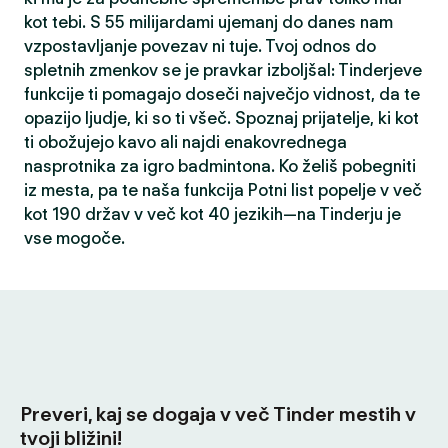
kot tebi. S 55 milijardami ujemanj do danes nam
vzpostavljanje povezav ni tuje. Tvoj odnos do
spletnih zmenkov se je pravkar izboljšal: Tinderjeve
funkcije ti pomagajo doseči največjo vidnost, da te
opazijo ljudje, ki so ti všeč. Spoznaj prijatelje, ki kot
ti obožujejo kavo ali najdi enakovrednega
nasprotnika za igro badmintona. Ko želiš pobegniti
iz mesta, pa te naša funkcija Potni list popelje v več
kot 190 držav v več kot 40 jezikih—na Tinderju je
vse mogoče.
Preveri, kaj se dogaja v več Tinder mestih v
tvoji bližini!