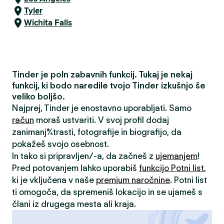
Tyler
Wichita Falls
Tinder je poln zabavnih funkcij. Tukaj je nekaj
funkcij, ki bodo naredile tvojo Tinder izkušnjo še
veliko boljšo.
Najprej, Tinder je enostavno uporabljati. Samo
račun
moraš ustvariti. V svoj profil dodaj
zanimanja/strasti, fotografije in biografijo, da
pokažeš svojo osebnost.
In tako si pripravljen/-a, da začneš z
ujemanjem
!
Pred potovanjem lahko uporabiš
funkcijo Potni list
,
ki je vključena v naše
premium naročnine
. Potni list
ti omogoča, da spremeniš lokacijo in se ujameš s
člani iz drugega mesta ali kraja.