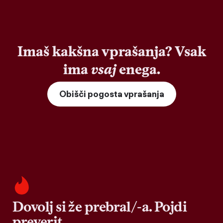
Imaš kakšna vprašanja? Vsak
ima
vsaj
enega.
Obišči pogosta vprašanja
Dovolj si že prebral/-a. Pojdi
preverit.