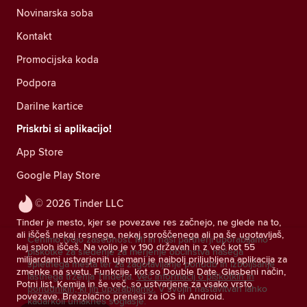
Novinarska soba
Kontakt
Promocijska koda
Podpora
Darilne kartice
Priskrbi si aplikacijo!
App Store
Google Play Store
© 2026 Tinder LLC
Tinder je mesto, kjer se povezave res začnejo, ne glede na to,
ali iščeš nekaj resnega, nekaj sproščenega ali pa še ugotavljaš,
Cenimo tvojo zasebnost. Mi in naši partnerji uporabljamo
kaj sploh iščeš. Na voljo je v 190 državah in z več kot 55
piškotke za sledenje za merjenje občinstva našega
milijardami ustvarjenih ujemanj je najbolj priljubljena aplikacija za
spletnega mesta ter za zagotavljanje ponudb in izboljšanje
zmenke na svetu. Funkcije, kot so Double Date, Glasbeni način,
lastnega trženja Tinderja.
Več informacij o piškotkih in
Potni list, Kemija in še več, so ustvarjene za vsako vrsto
ponudnikih, ki jih uporabljamo.
V svojih nastavitvah lahko
povezave. Brezplačno prenesi za iOS in Android.
kadarkoli umakneš soglasje.