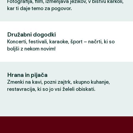
Fotografija, film, izmenjava jezikov, v bistvu karkoli,
kar ti daje temo za pogovor.
Družabni dogodki
Koncerti, festivali, karaoke, šport – načrti, ki so
boljši z nekom novim!
Hrana in pijača
Zmenki na kavi, pozni zajtrk, skupno kuhanje,
restavracija, ki so jo vsi želeli obiskati.