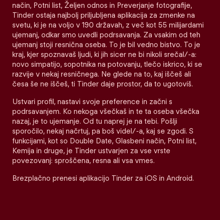
način, Potni list, Željen odnos in Preverjanje fotografije,
Tinder ostaja najbolj priljubljena aplikacija za zmenke na
svetu, ki je na voljo v 190 državah, z več kot 55 milijardami
ujemanj, odkar smo uvedli podrsavanja. Za vsakim od teh
ujemanj stoji resnična oseba. To je bil vedno bistvo. To je
kraj, kjer spoznavaš ljudi, ki jih sicer ne bi nikoli srečal/-a:
novo simpatijo, sopotnika na potovanju, tlečo iskrico, ki se
razvije v nekaj resničnega. Ne glede na to, kaj iščeš ali
česa še ne iščeš, ti Tinder daje prostor, da to ugotoviš.
Ustvari profil, nastavi svoje preference in začni s
podrsavanjem. Ko nekoga všečkaš in te ta oseba všečka
nazaj, je to ujemanje. Od tu naprej je na tebi. Pošlji
sporočilo, nekaj načrtuj, pa boš videl/-a, kaj se zgodi. S
funkcijami, kot so Double Date, Glasbeni način, Potni list,
Kemija in druge, je Tinder ustvarjen za vse vrste
povezovanj: sproščena, resna ali vsa vmes.
Brezplačno prenesi aplikacijo Tinder za iOS in Android.