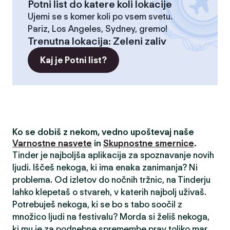
Potni list do katere koli lokacije
Ujemi se s komer koli po vsem svetu.
Pariz, Los Angeles, Sydney, gremo!
Trenutna lokacija
:
Zeleni zaliv
Kaj je Potni list?
Ko se dobiš z nekom, vedno upoštevaj naše
Varnostne nasvete
in
Skupnostne smernice
.
Tinder je najboljša aplikacija za spoznavanje novih
ljudi. Iščeš nekoga, ki ima enaka zanimanja? Ni
problema. Od izletov do nočnih tržnic, na Tinderju
lahko klepetaš o stvareh, v katerih najbolj uživaš.
Potrebuješ nekoga, ki se bo s tabo soočil z
množico ljudi na festivalu? Morda si želiš nekoga,
ki mu je za podnebne spremembe prav toliko mar