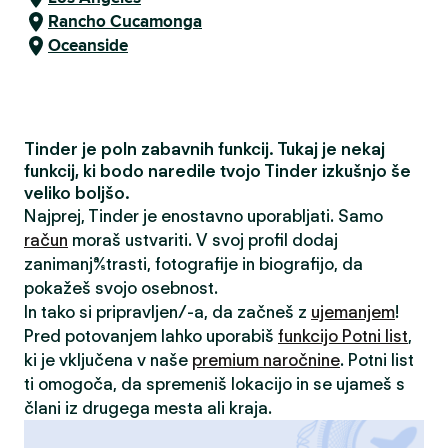
Rancho Cucamonga
Oceanside
Tinder je poln zabavnih funkcij. Tukaj je nekaj
funkcij, ki bodo naredile tvojo Tinder izkušnjo še
veliko boljšo.
Najprej, Tinder je enostavno uporabljati. Samo
račun
moraš ustvariti. V svoj profil dodaj
zanimanja/strasti, fotografije in biografijo, da
pokažeš svojo osebnost.
In tako si pripravljen/-a, da začneš z
ujemanjem
!
Pred potovanjem lahko uporabiš
funkcijo Potni list
,
ki je vključena v naše
premium naročnine
. Potni list
ti omogoča, da spremeniš lokacijo in se ujameš s
člani iz drugega mesta ali kraja.