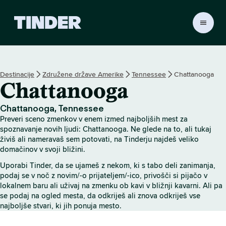
T
i
n
d
e
Destinacije
Združene države Amerike
Tennessee
Chattanooga
r
Chattanooga
:
D
o
Chattanooga, Tennessee
m
Preveri sceno zmenkov v enem izmed najboljših mest za
o
spoznavanje novih ljudi: Chattanooga. Ne glede na to, ali tukaj
v
živiš ali nameravaš sem potovati, na Tinderju najdeš veliko
domačinov v svoji bližini.
Uporabi Tinder, da se ujameš z nekom, ki s tabo deli zanimanja,
podaj se v noč z novim/-o prijateljem/-ico, privošči si pijačo v
lokalnem baru ali uživaj na zmenku ob kavi v bližnji kavarni. Ali pa
se podaj na ogled mesta, da odkriješ ali znova odkriješ vse
najboljše stvari, ki jih ponuja mesto.