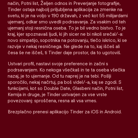
način, Potni list, Željen odnos in Preverjanje fotografije,
Tinder ostaja najbolj priljubljena aplikacija za zmenke na
svetu, ki je na voljo v 190 državah, z več kot 55 milijardami
ujemanj, odkar smo uvedli podrsavanja. Za vsakim od teh
ujemanj stoji resnična oseba. To je bil vedno bistvo. To je
kraj, kjer spoznavaš ljudi, ki jih sicer ne bi nikoli srečal/-a:
novo simpatijo, sopotnika na potovanju, tlečo iskrico, ki se
razvije v nekaj resničnega. Ne glede na to, kaj iščeš ali
česa še ne iščeš, ti Tinder daje prostor, da to ugotoviš.
Ustvari profil, nastavi svoje preference in začni s
podrsavanjem. Ko nekoga všečkaš in te ta oseba všečka
nazaj, je to ujemanje. Od tu naprej je na tebi. Pošlji
sporočilo, nekaj načrtuj, pa boš videl/-a, kaj se zgodi. S
funkcijami, kot so Double Date, Glasbeni način, Potni list,
Kemija in druge, je Tinder ustvarjen za vse vrste
povezovanj: sproščena, resna ali vsa vmes.
Brezplačno prenesi aplikacijo Tinder za iOS in Android.