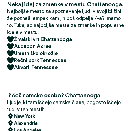
Nekaj idej za zmenke v mestu Chattanooga:
Najboljše mesto za spoznavanje ljudi v svoji bližini
že poznaš, ampak kam jih boš odpeljal/-a? Imamo
to. Tukaj so najboljša mesta za zmenke in popularne
ideje v mestu:
Živalski vrt Chattanooga
Audubon Acres
Umetniško okrožje
Rečni park Tennessee
Akvarij Tennessee
Iščeš samske osebe? Chattanooga
Ljudje, ki tam iščejo samske člane, pogosto iščejo
tudi v teh mestih.
New York
Alexandria
Los Angeles