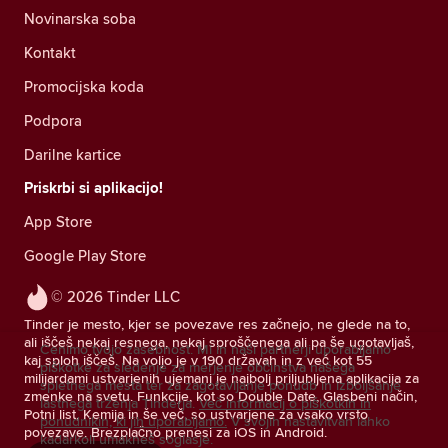
Novinarska soba
Kontakt
Promocijska koda
Podpora
Darilne kartice
Priskrbi si aplikacijo!
App Store
Google Play Store
© 2026 Tinder LLC
Tinder je mesto, kjer se povezave res začnejo, ne glede na to,
ali iščeš nekaj resnega, nekaj sproščenega ali pa še ugotavljaš,
Cenimo tvojo zasebnost. Mi in naši partnerji uporabljamo
kaj sploh iščeš. Na voljo je v 190 državah in z več kot 55
piškotke za sledenje za merjenje občinstva našega
milijardami ustvarjenih ujemanj je najbolj priljubljena aplikacija za
spletnega mesta ter za zagotavljanje ponudb in izboljšanje
zmenke na svetu. Funkcije, kot so Double Date, Glasbeni način,
lastnega trženja Tinderja.
Več informacij o piškotkih in
Potni list, Kemija in še več, so ustvarjene za vsako vrsto
ponudnikih, ki jih uporabljamo.
V svojih nastavitvah lahko
povezave. Brezplačno prenesi za iOS in Android.
kadarkoli umakneš soglasje.