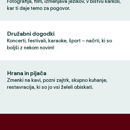
Fotografija, film, izmenjava jezikov, v bistvu karkoli,
kar ti daje temo za pogovor.
Družabni dogodki
Koncerti, festivali, karaoke, šport – načrti, ki so
boljši z nekom novim!
Hrana in pijača
Zmenki na kavi, pozni zajtrk, skupno kuhanje,
restavracija, ki so jo vsi želeli obiskati.