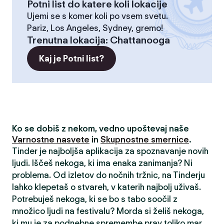
Potni list do katere koli lokacije
Ujemi se s komer koli po vsem svetu.
Pariz, Los Angeles, Sydney, gremo!
Trenutna lokacija
:
Chattanooga
Kaj je Potni list?
Ko se dobiš z nekom, vedno upoštevaj naše
Varnostne nasvete
in
Skupnostne smernice
.
Tinder je najboljša aplikacija za spoznavanje novih
ljudi. Iščeš nekoga, ki ima enaka zanimanja? Ni
problema. Od izletov do nočnih tržnic, na Tinderju
lahko klepetaš o stvareh, v katerih najbolj uživaš.
Potrebuješ nekoga, ki se bo s tabo soočil z
množico ljudi na festivalu? Morda si želiš nekoga,
ki mu je za podnebne spremembe prav toliko mar