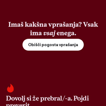
Imaš kakšna vprašanja? Vsak
ima
vsaj
enega.
Obišči pogosta vprašanja
Dovolj si že prebral/-a. Pojdi
preverit.