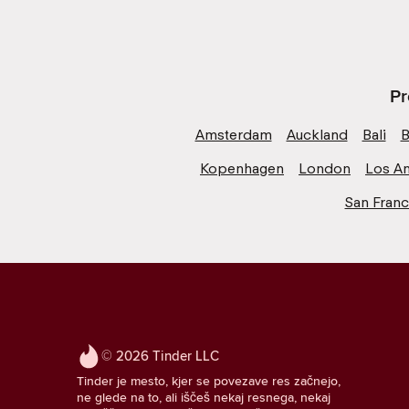
Pr
Amsterdam
Auckland
Bali
B
Kopenhagen
London
Los A
San Franc
© 2026 Tinder LLC
Tinder je mesto, kjer se povezave res začnejo,
ne glede na to, ali iščeš nekaj resnega, nekaj