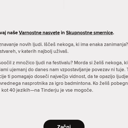
evaj naše
Varnostne nasvete
in
Skupnostne smernice
.
oznavanje novih ljudi. Iščeš nekoga, ki ima enaka zanimanja
stvareh, v katerih najbolj uživaš.
soočil z množico ljudi na festivalu? Morda si želiš nekoga
jardami ujemanj do danes nam vzpostavljanje povezav ni tuje
ije ti pomagajo doseči največjo vidnost, da te opazijo ljudje, 
ovrednega nasprotnika za igro badmintona. Ko želiš pobegnit
eč kot 40 jezikih—na Tinderju je vse mogoče.
Začni