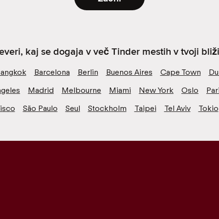
everi, kaj se dogaja v več Tinder mestih v tvoji bliži
angkok
Barcelona
Berlin
Buenos Aires
Cape Town
Du
ngeles
Madrid
Melbourne
Miami
New York
Oslo
Par
isco
São Paulo
Seul
Stockholm
Taipei
Tel Aviv
Tokio