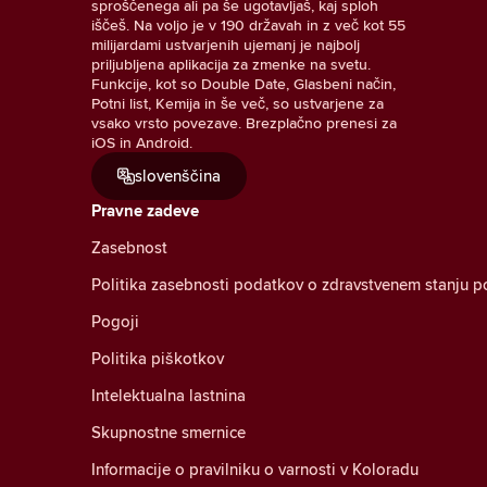
sproščenega ali pa še ugotavljaš, kaj sploh
iščeš. Na voljo je v 190 državah in z več kot 55
milijardami ustvarjenih ujemanj je najbolj
priljubljena aplikacija za zmenke na svetu.
Funkcije, kot so Double Date, Glasbeni način,
Potni list, Kemija in še več, so ustvarjene za
vsako vrsto povezave. Brezplačno prenesi za
iOS in Android.
slovenščina
Pravne zadeve
Zasebnost
Politika zasebnosti podatkov o zdravstvenem stanju p
Pogoji
Politika piškotkov
Intelektualna lastnina
Skupnostne smernice
Informacije o pravilniku o varnosti v Koloradu