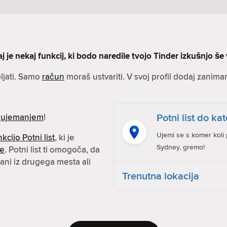
j je nekaj funkcij, ki bodo naredile tvojo Tinder izkušnjo še 
ljati. Samo
račun
moraš ustvariti. V svoj profil dodaj zanimanj
Potni list do kat
z
ujemanjem
!
Ujemi se s komer koli 
nkcijo Potni list
, ki je
Sydney, gremo!
ne
. Potni list ti omogoča, da
ani iz drugega mesta ali
Trenutna lokacija