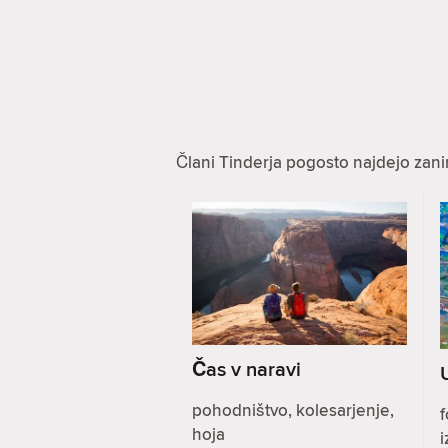
Člani Tinderja pogosto najdejo zanim
Čas v naravi
pohodništvo, kolesarjenje,
f
hoja
i