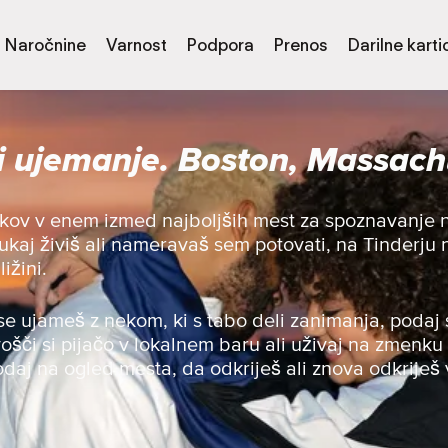
Naročnine
Varnost
Podpora
Prenos
Darilne karti
i ujemanje. Boston, Massach
ov v enem izmed najboljših mest za spoznavanje no
tukaj živiš ali nameravaš sem potovati, na Tinderju 
ižini.
se ujameš z nekom, ki s tabo deli zanimanja, podaj 
ivošči si pijačo v lokalnem baru ali uživaj na zmenku 
odaj na ogled mesta, da odkriješ ali znova odkriješ 