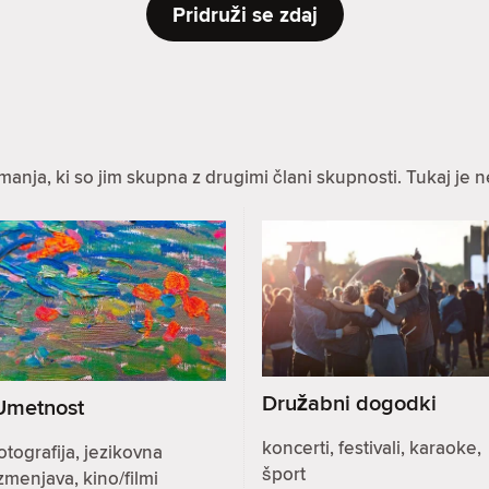
Pridruži se zdaj
anja, ki so jim skupna z drugimi člani skupnosti. Tukaj je n
Družabni dogodki
Umetnost
koncerti, festivali, karaoke,
otografija, jezikovna
šport
zmenjava, kino/filmi