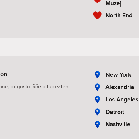
Muzej
North End
ton
New York
Alexandria
ane, pogosto iščejo tudi v teh
Los Angeles
Detroit
Nashville