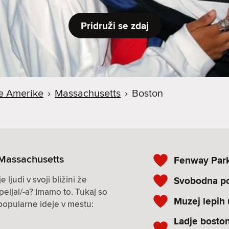
Pridruži se zdaj
e Amerike
›
Massachusetts
›
Boston
 Massachusetts
Fenway Par
ljudi v svoji bližini že
Svobodna p
eljal/-a? Imamo to. Tukaj so
Muzej lepih
popularne ideje v mestu:
Ladje bosto