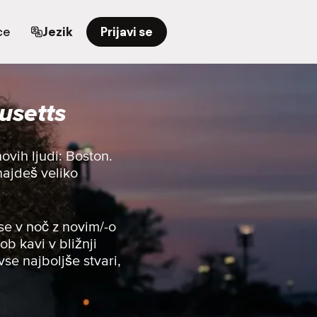
ce
Jezik
Prijavi se
usetts
vih ljudi: Boston.
najdeš veliko
se v noč z novim/-o
ob kavi v bližnji
vse najboljše stvari,