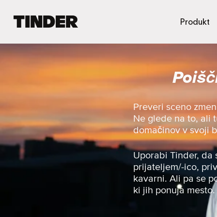
T
Produkt
i
n
d
e
Poišč
r
:
D
o
Preveri sceno zmenk
m
Ne glede na to, ali 
o
domačinov v svoji bl
v
Uporabi Tinder, da 
prijateljem/-ico, pr
kavarni. Ali pa se p
ki jih ponuja mesto.