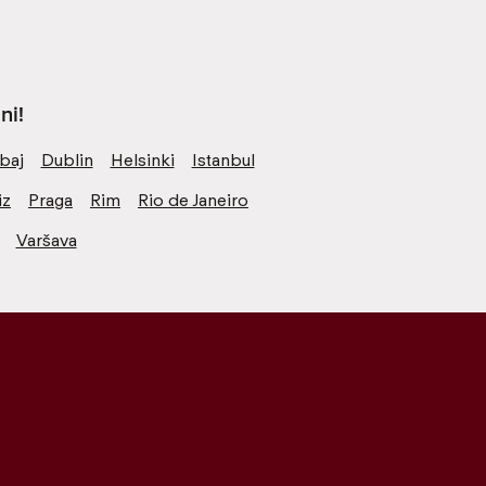
ni!
baj
Dublin
Helsinki
Istanbul
iz
Praga
Rim
Rio de Janeiro
Varšava