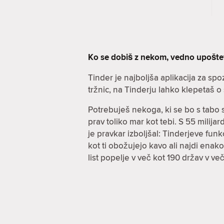
Ko se dobiš z nekom, vedno upošt
Tinder je najboljša aplikacija za sp
tržnic, na Tinderju lahko klepetaš o 
Potrebuješ nekoga, ki se bo s tabo 
prav toliko mar kot tebi. S 55 mili
je pravkar izboljšal: Tinderjeve funkc
kot ti obožujejo kavo ali najdi enak
list popelje v več kot 190 držav v v