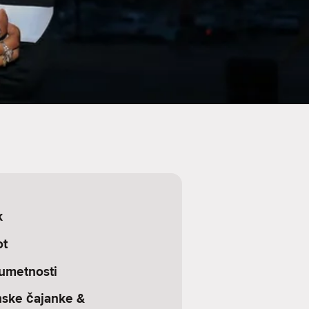
k
ot
 umetnosti
nske čajanke &