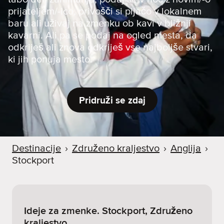
prijateljem/-ico, privošči si pijačo v lokalnem
baru ali uživaj na zmenku ob kavi v bližnji
kavarni. Ali pa se podaj na ogled mesta, da
odkriješ ali znova odkriješ vse najboljše stvari,
ki jih ponuja mesto.
Pridruži se zdaj
Destinacije
›
Združeno kraljestvo
›
Anglija
›
Stockport
Ideje za zmenke. Stockport, Združeno
kraljestvo