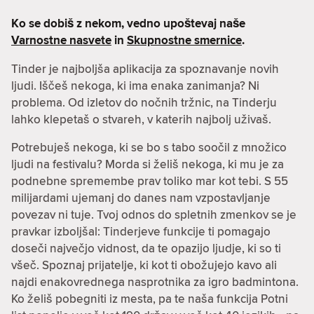
Ko se dobiš z nekom, vedno upoštevaj naše
Varnostne nasvete
in
Skupnostne smernice
.
Tinder je najboljša aplikacija za spoznavanje novih
ljudi. Iščeš nekoga, ki ima enaka zanimanja? Ni
problema. Od izletov do nočnih tržnic, na Tinderju
lahko klepetaš o stvareh, v katerih najbolj uživaš.
Potrebuješ nekoga, ki se bo s tabo soočil z množico
ljudi na festivalu? Morda si želiš nekoga, ki mu je za
podnebne spremembe prav toliko mar kot tebi. S 55
milijardami ujemanj do danes nam vzpostavljanje
povezav ni tuje. Tvoj odnos do spletnih zmenkov se je
pravkar izboljšal: Tinderjeve funkcije ti pomagajo
doseči največjo vidnost, da te opazijo ljudje, ki so ti
všeč. Spoznaj prijatelje, ki kot ti obožujejo kavo ali
najdi enakovrednega nasprotnika za igro badmintona.
Ko želiš pobegniti iz mesta, pa te naša funkcija Potni