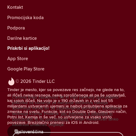
Kontakt
Promocijska koda
Podpora
Darilne kartice
Priskrbi si aplikacijo!
App Store
Google Play Store
© 2026 Tinder LLC
Tinder je mesto, kjer se povezave res začnejo, ne glede na to,
ali iščeš nekaj resnega, nekaj sproščenega ali pa še ugotavljaš,
Cenimo tvojo zasebnost. Mi in naši partnerji uporabljamo
kaj sploh iščeš. Na voljo je v 190 državah in z več kot 55
piškotke za sledenje za merjenje občinstva našega
milijardami ustvarjenih ujemanj je najbolj priljubljena aplikacija za
spletnega mesta ter za zagotavljanje ponudb in izboljšanje
zmenke na svetu. Funkcije, kot so Double Date, Glasbeni način,
lastnega trženja Tinderja.
Več informacij o piškotkih in
Potni list, Kemija in še več, so ustvarjene za vsako vrsto
ponudnikih, ki jih uporabljamo.
V svojih nastavitvah lahko
povezave. Brezplačno prenesi za iOS in Android.
kadarkoli umakneš soglasje.
slovenščina