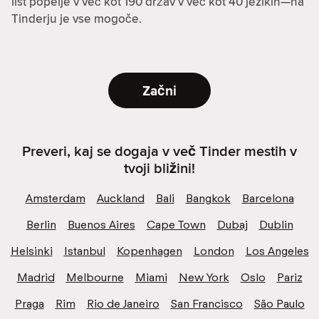
list popelje v več kot 190 držav v več kot 40 jezikih—na
Tinderju je vse mogoče.
Začni
Preveri, kaj se dogaja v več Tinder mestih v
tvoji bližini!
Amsterdam
Auckland
Bali
Bangkok
Barcelona
Berlin
Buenos Aires
Cape Town
Dubaj
Dublin
Helsinki
Istanbul
Kopenhagen
London
Los Angeles
Madrid
Melbourne
Miami
New York
Oslo
Pariz
Praga
Rim
Rio de Janeiro
San Francisco
São Paulo