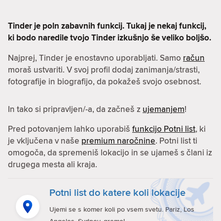
Tinder je poln zabavnih funkcij. Tukaj je nekaj funkcij,
ki bodo naredile tvojo Tinder izkušnjo še veliko boljšo.
Najprej, Tinder je enostavno uporabljati. Samo
račun
moraš ustvariti. V svoj profil dodaj zanimanja/strasti,
fotografije in biografijo, da pokažeš svojo osebnost.
In tako si pripravljen/-a, da začneš z
ujemanjem
!
Pred potovanjem lahko uporabiš
funkcijo Potni list
, ki
je vključena v naše
premium naročnine
. Potni list ti
omogoča, da spremeniš lokacijo in se ujameš s člani iz
drugega mesta ali kraja.
Potni list do katere koli lokacije
Ujemi se s komer koli po vsem svetu. Pariz, Los