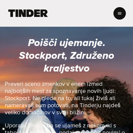
T
i
n
d
e
Poišči ujemanje.
r
:
Stockport, Združeno
D
o
kraljestvo
m
o
v
Preveri sceno zmenkov v enem izmed
najboljših mest za spoznavanje novih ljudi:
Stockport. Ne glede na to, ali tukaj živiš ali
nameravaš sem potovati, na Tinderju najdeš
veliko domačinov v svoji bližini.
Uporabi Tinder, da se ujameš z nekom, ki s
tabo deli zanimanja, podaj se v noč z novim/-o