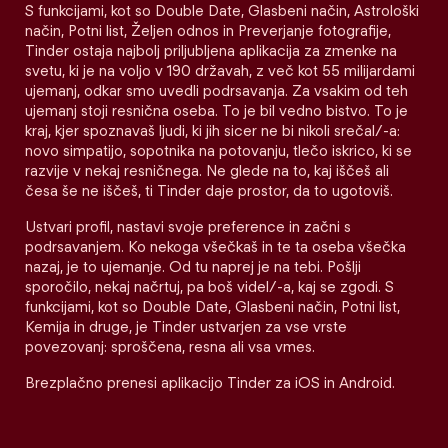
S funkcijami, kot so Double Date, Glasbeni način, Astrološki
način, Potni list, Željen odnos in Preverjanje fotografije,
Tinder ostaja najbolj priljubljena aplikacija za zmenke na
svetu, ki je na voljo v 190 državah, z več kot 55 milijardami
ujemanj, odkar smo uvedli podrsavanja. Za vsakim od teh
ujemanj stoji resnična oseba. To je bil vedno bistvo. To je
kraj, kjer spoznavaš ljudi, ki jih sicer ne bi nikoli srečal/-a:
novo simpatijo, sopotnika na potovanju, tlečo iskrico, ki se
razvije v nekaj resničnega. Ne glede na to, kaj iščeš ali
česa še ne iščeš, ti Tinder daje prostor, da to ugotoviš.
Ustvari profil, nastavi svoje preference in začni s
podrsavanjem. Ko nekoga všečkaš in te ta oseba všečka
nazaj, je to ujemanje. Od tu naprej je na tebi. Pošlji
sporočilo, nekaj načrtuj, pa boš videl/-a, kaj se zgodi. S
funkcijami, kot so Double Date, Glasbeni način, Potni list,
Kemija in druge, je Tinder ustvarjen za vse vrste
povezovanj: sproščena, resna ali vsa vmes.
Brezplačno prenesi aplikacijo Tinder za iOS in Android.