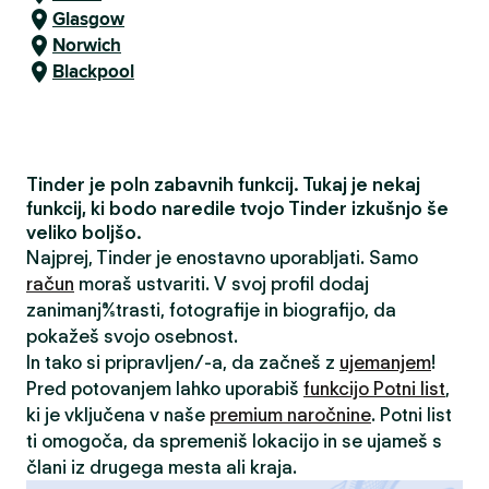
Glasgow
Norwich
Blackpool
Tinder je poln zabavnih funkcij. Tukaj je nekaj
funkcij, ki bodo naredile tvojo Tinder izkušnjo še
veliko boljšo.
Najprej, Tinder je enostavno uporabljati. Samo
račun
moraš ustvariti. V svoj profil dodaj
zanimanja/strasti, fotografije in biografijo, da
pokažeš svojo osebnost.
In tako si pripravljen/-a, da začneš z
ujemanjem
!
Pred potovanjem lahko uporabiš
funkcijo Potni list
,
ki je vključena v naše
premium naročnine
. Potni list
ti omogoča, da spremeniš lokacijo in se ujameš s
člani iz drugega mesta ali kraja.