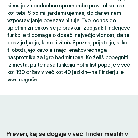
ki mu je za podnebne spremembe prav toliko mar
kot tebi. S 55 milijardami ujemanj do danes nam
vzpostavljanje povezav ni tuje. Tvoj odnos do
spletnih zmenkov se je pravkar izboljšal: Tinderjeve
funkcije ti pomagajo doseči največjo vidnost, da te
opazijo ljudje, ki so ti všeč. Spoznaj prijatelje, ki kot
ti obožujejo kavo ali najdi enakovrednega
nasprotnika za igro badmintona. Ko želiš pobegniti
iz mesta, pa te naša funkcija Potni list popelje v več
kot 190 držav v več kot 40 jezikih—na Tinderju je
vse mogoče.
Preveri, kaj se dogaja v več Tinder mestih v