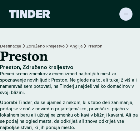
T
i
n
d
e
Destinacije
Združeno kraljestvo
Anglija
Preston
r
Preston
:
D
o
Preston, Združeno kraljestvo
m
Preveri sceno zmenkov v enem izmed najboljših mest za
o
spoznavanje novih ljudi: Preston. Ne glede na to, ali tukaj živiš ali
v
nameravaš sem potovati, na Tinderju najdeš veliko domačinov v
svoji bližini.
Uporabi Tinder, da se ujameš z nekom, ki s tabo deli zanimanja,
podaj se v noč z novim/-o prijateljem/-ico, privošči si pijačo v
lokalnem baru ali uživaj na zmenku ob kavi v bližnji kavarni. Ali pa
se podaj na ogled mesta, da odkriješ ali znova odkriješ vse
najboljše stvari, ki jih ponuja mesto.