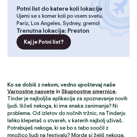
Potni list do katere koli lokacije
Ujemi se s komer koli po vsem svetu.
Pariz, Los Angeles, Sydney, gremo!
Trenutna lokacija
:
Preston
Kaj je Potni list?
Ko se dobiš z nekom, vedno upoštevaj naše
Varnostne nasvete
in
Skupnostne smernice
.
Tinder je najboljša aplikacija za spoznavanje novih
ljudi. Iščeš nekoga, ki ima enaka zanimanja? Ni
problema. Od izletov do nočnih tržnic, na Tinderju
lahko klepetaš o stvareh, v katerih najbolj uživaš.
Potrebuješ nekoga, ki se bo s tabo soočil z
množico ljudi na festivalu? Morda si želiš nekoga,