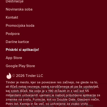
Destinacije
Novinarska soba
Kontakt
Promocijska koda
Podpora
Darilne kartice
Priskrbi si aplikacijo!
App Store
Google Play Store
© 2026 Tinder LLC
Tinder je mesto, kjer se povezave res začnejo, ne glede na to,
ali iščeš nekaj resnega, nekaj sproščenega ali pa še ugotavljaš,
Cenimo tvojo zasebnost. Mi in naši partnerji uporabljamo
kaj sploh iščeš. Na voljo je v 190 državah in z več kot 55
piškotke za sledenje za merjenje občinstva našega
milijardami ustvarjenih ujemanj je najbolj priljubljena aplikacija za
spletnega mesta ter za zagotavljanje ponudb in izboljšanje
zmenke na svetu. Funkcije, kot so Double Date, Glasbeni način,
lastnega trženja Tinderja.
Več informacij o piškotkih in
Potni list, Kemija in še več, so ustvarjene za vsako vrsto
ponudnikih, ki jih uporabljamo.
V svojih nastavitvah lahko