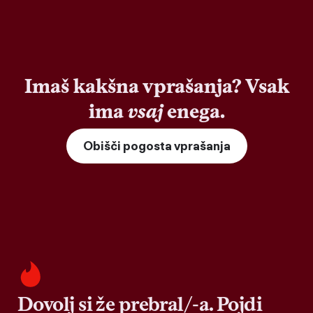
Imaš kakšna vprašanja? Vsak
ima
vsaj
enega.
Obišči pogosta vprašanja
Dovolj si že prebral/-a. Pojdi