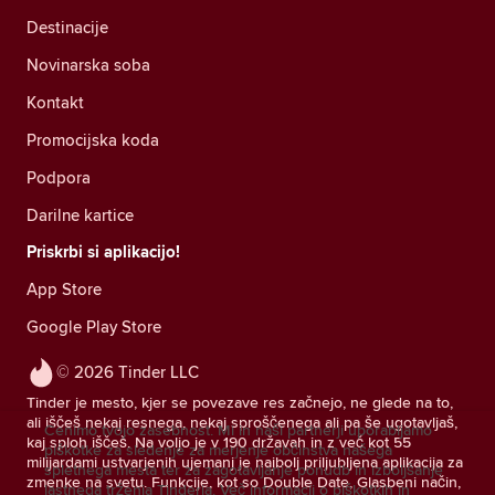
Destinacije
Novinarska soba
Kontakt
Promocijska koda
Podpora
Darilne kartice
Priskrbi si aplikacijo!
App Store
Google Play Store
© 2026 Tinder LLC
Tinder je mesto, kjer se povezave res začnejo, ne glede na to,
ali iščeš nekaj resnega, nekaj sproščenega ali pa še ugotavljaš,
Cenimo tvojo zasebnost. Mi in naši partnerji uporabljamo
kaj sploh iščeš. Na voljo je v 190 državah in z več kot 55
piškotke za sledenje za merjenje občinstva našega
milijardami ustvarjenih ujemanj je najbolj priljubljena aplikacija za
spletnega mesta ter za zagotavljanje ponudb in izboljšanje
zmenke na svetu. Funkcije, kot so Double Date, Glasbeni način,
lastnega trženja Tinderja.
Več informacij o piškotkih in