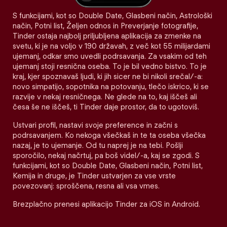
S funkcijami, kot so Double Date, Glasbeni način, Astrološki
način, Potni list, Željen odnos in Preverjanje fotografije,
Tinder ostaja najbolj priljubljena aplikacija za zmenke na
svetu, ki je na voljo v 190 državah, z več kot 55 milijardami
ujemanj, odkar smo uvedli podrsavanja. Za vsakim od teh
ujemanj stoji resnična oseba. To je bil vedno bistvo. To je
kraj, kjer spoznavaš ljudi, ki jih sicer ne bi nikoli srečal/-a:
novo simpatijo, sopotnika na potovanju, tlečo iskrico, ki se
razvije v nekaj resničnega. Ne glede na to, kaj iščeš ali
česa še ne iščeš, ti Tinder daje prostor, da to ugotoviš.
Ustvari profil, nastavi svoje preference in začni s
podrsavanjem. Ko nekoga všečkaš in te ta oseba všečka
nazaj, je to ujemanje. Od tu naprej je na tebi. Pošlji
sporočilo, nekaj načrtuj, pa boš videl/-a, kaj se zgodi. S
funkcijami, kot so Double Date, Glasbeni način, Potni list,
Kemija in druge, je Tinder ustvarjen za vse vrste
povezovanj: sproščena, resna ali vsa vmes.
Brezplačno prenesi aplikacijo Tinder za iOS in Android.