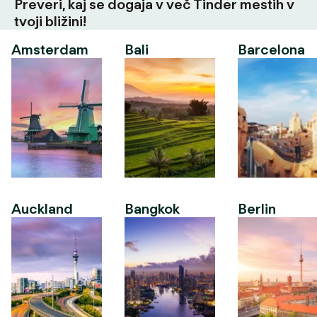
Preveri, kaj se dogaja v več Tinder mestih v
tvoji bližini!
Amsterdam
Bali
Barcelona
Auckland
Bangkok
Berlin