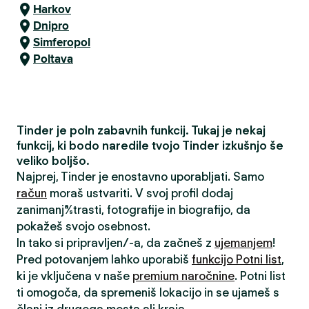
Harkov
Dnipro
Simferopol
Poltava
Tinder je poln zabavnih funkcij. Tukaj je nekaj
funkcij, ki bodo naredile tvojo Tinder izkušnjo še
veliko boljšo.
Najprej, Tinder je enostavno uporabljati. Samo
račun
moraš ustvariti. V svoj profil dodaj
zanimanja/strasti, fotografije in biografijo, da
pokažeš svojo osebnost.
In tako si pripravljen/-a, da začneš z
ujemanjem
!
Pred potovanjem lahko uporabiš
funkcijo Potni list
,
ki je vključena v naše
premium naročnine
. Potni list
ti omogoča, da spremeniš lokacijo in se ujameš s