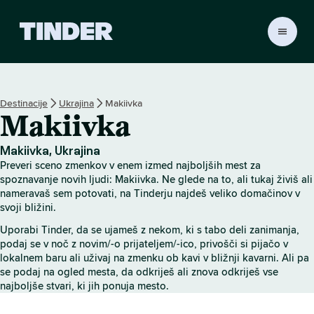
T
i
n
d
e
Destinacije
Ukrajina
Makiivka
r
Makiivka
:
D
o
Makiivka, Ukrajina
m
Preveri sceno zmenkov v enem izmed najboljših mest za
o
spoznavanje novih ljudi: Makiivka. Ne glede na to, ali tukaj živiš ali
v
nameravaš sem potovati, na Tinderju najdeš veliko domačinov v
svoji bližini.
Uporabi Tinder, da se ujameš z nekom, ki s tabo deli zanimanja,
podaj se v noč z novim/-o prijateljem/-ico, privošči si pijačo v
lokalnem baru ali uživaj na zmenku ob kavi v bližnji kavarni. Ali pa
se podaj na ogled mesta, da odkriješ ali znova odkriješ vse
najboljše stvari, ki jih ponuja mesto.