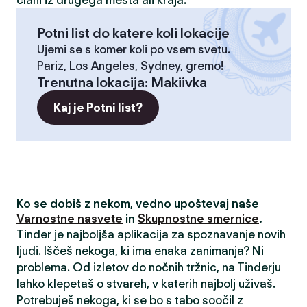
člani iz drugega mesta ali kraja.
Potni list do katere koli lokacije
Ujemi se s komer koli po vsem svetu.
Pariz, Los Angeles, Sydney, gremo!
Trenutna lokacija
:
Makiivka
Kaj je Potni list?
Ko se dobiš z nekom, vedno upoštevaj naše
Varnostne nasvete
in
Skupnostne smernice
.
Tinder je najboljša aplikacija za spoznavanje novih
ljudi. Iščeš nekoga, ki ima enaka zanimanja? Ni
problema. Od izletov do nočnih tržnic, na Tinderju
lahko klepetaš o stvareh, v katerih najbolj uživaš.
Potrebuješ nekoga, ki se bo s tabo soočil z