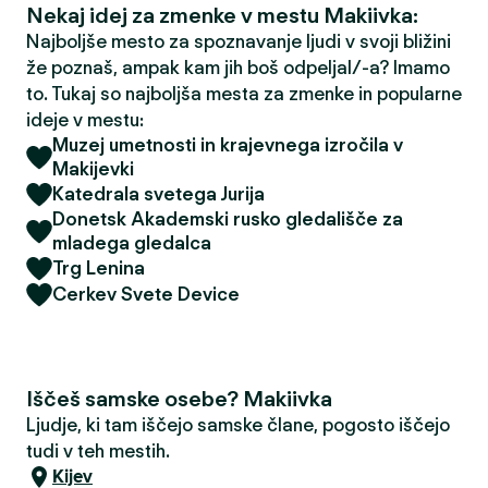
Nekaj idej za zmenke v mestu Makiivka:
Najboljše mesto za spoznavanje ljudi v svoji bližini
že poznaš, ampak kam jih boš odpeljal/-a? Imamo
to. Tukaj so najboljša mesta za zmenke in popularne
ideje v mestu:
Muzej umetnosti in krajevnega izročila v
Makijevki
Katedrala svetega Jurija
Donetsk Akademski rusko gledališče za
mladega gledalca
Trg Lenina
Cerkev Svete Device
Iščeš samske osebe? Makiivka
Ljudje, ki tam iščejo samske člane, pogosto iščejo
tudi v teh mestih.
Kijev