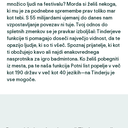
množico ljudi na festivalu? Morda si želiš nekoga,
ki mu je za podnebne spremembe prav toliko mar
kot tebi. S 55 milijardami ujemanj do danes nam
vzpostavljanje povezav ni tuje. Tvoj odnos do
spletnih zmenkov se je pravkar izboljšal: Tinderjeve
funkcije ti pomagajo doseči največjo vidnost, da te
opazijo ljudje, ki so ti všeč. Spoznaj prijatelje, ki kot
ti obožujejo kavo ali najdi enakovrednega
nasprotnika za igro badmintona. Ko želiš pobegniti
iz mesta, pa te naša funkcija Potni list popelje v več
kot 190 držav v več kot 40 jezikih—na Tinderju je
vse mogoče.