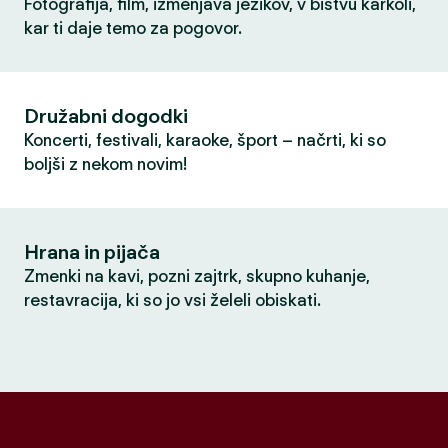
Fotografija, film, izmenjava jezikov, v bistvu karkoli,
kar ti daje temo za pogovor.
Družabni dogodki
Koncerti, festivali, karaoke, šport – načrti, ki so
boljši z nekom novim!
Hrana in pijača
Zmenki na kavi, pozni zajtrk, skupno kuhanje,
restavracija, ki so jo vsi želeli obiskati.