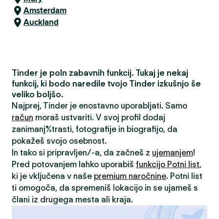
Amsterdam
Auckland
Tinder je poln zabavnih funkcij. Tukaj je nekaj
funkcij, ki bodo naredile tvojo Tinder izkušnjo še
veliko boljšo.
Najprej, Tinder je enostavno uporabljati. Samo
račun
moraš ustvariti. V svoj profil dodaj
zanimanja/strasti, fotografije in biografijo, da
pokažeš svojo osebnost.
In tako si pripravljen/-a, da začneš z
ujemanjem
!
Pred potovanjem lahko uporabiš
funkcijo Potni list
,
ki je vključena v naše
premium naročnine
. Potni list
ti omogoča, da spremeniš lokacijo in se ujameš s
člani iz drugega mesta ali kraja.