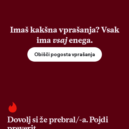
Imaš kakšna vprašanja? Vsak
ima
vsaj
enega.
Obišči pogosta vprašanja
Dovolj si že prebral/-a. Pojdi
preverit.