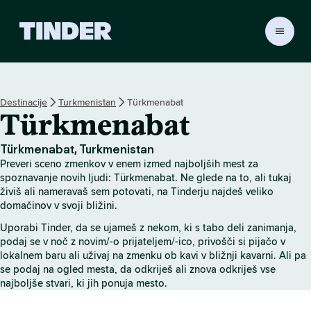
T
i
n
d
e
Destinacije
Turkmenistan
Türkmenabat
r
Türkmenabat
:
D
o
Türkmenabat, Turkmenistan
m
Preveri sceno zmenkov v enem izmed najboljših mest za
o
spoznavanje novih ljudi: Türkmenabat. Ne glede na to, ali tukaj
v
živiš ali nameravaš sem potovati, na Tinderju najdeš veliko
domačinov v svoji bližini.
Uporabi Tinder, da se ujameš z nekom, ki s tabo deli zanimanja,
podaj se v noč z novim/-o prijateljem/-ico, privošči si pijačo v
lokalnem baru ali uživaj na zmenku ob kavi v bližnji kavarni. Ali pa
se podaj na ogled mesta, da odkriješ ali znova odkriješ vse
najboljše stvari, ki jih ponuja mesto.