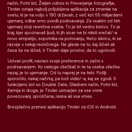
način, Potni list, Željen odnos in Preverjanje fotografije,
Tinder ostaja najbolj priljubljena aplikacija za zmenke na
svetu, ki je na voljo v 190 državah, z več kot 55 milijardami
ujemanj, odkar smo uvedli podrsavanja. Za vsakim od teh
ujemanj stoji resnična oseba. To je bil vedno bistvo. To je
kraj, kjer spoznavaš ljudi, ki jih sicer ne bi nikoli srečal/-a:
novo simpatijo, sopotnika na potovanju, tlečo iskrico, ki se
razvije v nekaj resničnega. Ne glede na to, kaj iščeš ali
česa še ne iščeš, ti Tinder daje prostor, da to ugotoviš.
Ustvari profil, nastavi svoje preference in začni s
podrsavanjem. Ko nekoga všečkaš in te ta oseba všečka
nazaj, je to ujemanje. Od tu naprej je na tebi. Pošlji
sporočilo, nekaj načrtuj, pa boš videl/-a, kaj se zgodi. S
funkcijami, kot so Double Date, Glasbeni način, Potni list,
Kemija in druge, je Tinder ustvarjen za vse vrste
povezovanj: sproščena, resna ali vsa vmes.
Brezplačno prenesi aplikacijo Tinder za iOS in Android.