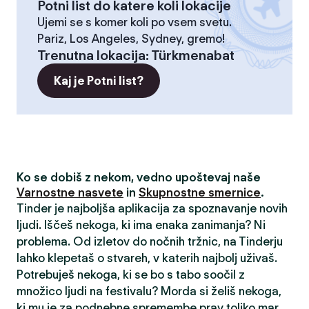
Potni list do katere koli lokacije
Ujemi se s komer koli po vsem svetu.
Pariz, Los Angeles, Sydney, gremo!
Trenutna lokacija
:
Türkmenabat
Kaj je Potni list?
Ko se dobiš z nekom, vedno upoštevaj naše
Varnostne nasvete
in
Skupnostne smernice
.
Tinder je najboljša aplikacija za spoznavanje novih
ljudi. Iščeš nekoga, ki ima enaka zanimanja? Ni
problema. Od izletov do nočnih tržnic, na Tinderju
lahko klepetaš o stvareh, v katerih najbolj uživaš.
Potrebuješ nekoga, ki se bo s tabo soočil z
množico ljudi na festivalu? Morda si želiš nekoga,
ki mu je za podnebne spremembe prav toliko mar