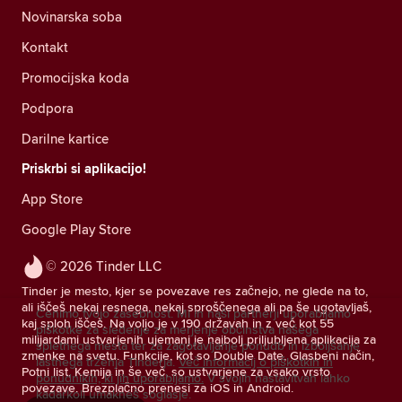
Novinarska soba
Kontakt
Promocijska koda
Podpora
Darilne kartice
Priskrbi si aplikacijo!
App Store
Google Play Store
© 2026 Tinder LLC
Tinder je mesto, kjer se povezave res začnejo, ne glede na to,
ali iščeš nekaj resnega, nekaj sproščenega ali pa še ugotavljaš,
Cenimo tvojo zasebnost. Mi in naši partnerji uporabljamo
kaj sploh iščeš. Na voljo je v 190 državah in z več kot 55
piškotke za sledenje za merjenje občinstva našega
milijardami ustvarjenih ujemanj je najbolj priljubljena aplikacija za
spletnega mesta ter za zagotavljanje ponudb in izboljšanje
zmenke na svetu. Funkcije, kot so Double Date, Glasbeni način,
lastnega trženja Tinderja.
Več informacij o piškotkih in
Potni list, Kemija in še več, so ustvarjene za vsako vrsto
ponudnikih, ki jih uporabljamo.
V svojih nastavitvah lahko
povezave. Brezplačno prenesi za iOS in Android.
kadarkoli umakneš soglasje.