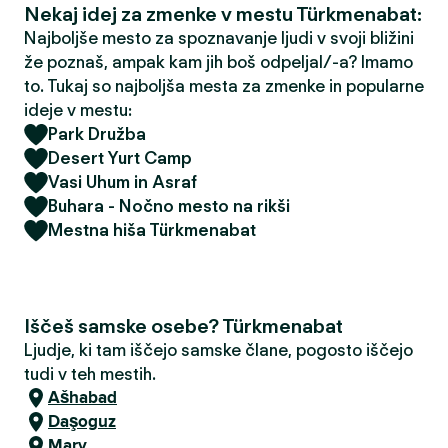
Nekaj idej za zmenke v mestu Türkmenabat:
Najboljše mesto za spoznavanje ljudi v svoji bližini
že poznaš, ampak kam jih boš odpeljal/-a? Imamo
to. Tukaj so najboljša mesta za zmenke in popularne
ideje v mestu:
Park Družba
Desert Yurt Camp
Vasi Uhum in Asraf
Buhara - Nočno mesto na rikši
Mestna hiša Türkmenabat
Iščeš samske osebe? Türkmenabat
Ljudje, ki tam iščejo samske člane, pogosto iščejo
tudi v teh mestih.
Ašhabad
Daşoguz
Mary