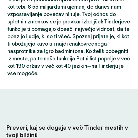
kot tebi. S 55 milijardami ujemanj do danes nam
vzpostavljanje povezav ni tuje. Tvoj odnos do
spletnih zmenkov se je pravkar izboljšal: Tinderjeve
funkcije ti pomagajo doseči največjo vidnost, da te
opazijo ljudje, ki so ti všeč. Spoznaj prijatelje, ki kot
ti obožujejo kavo ali najdi enakovrednega
nasprotnika za igro badmintona. Ko želiš pobegniti
iz mesta, pa te naša funkcija Potni list popelje v več
kot 190 držav v več kot 40 jezikih—na Tinderju je
vse mogoče.
Preveri, kaj se dogaja v več Tinder mestih v
tvoji bližini!