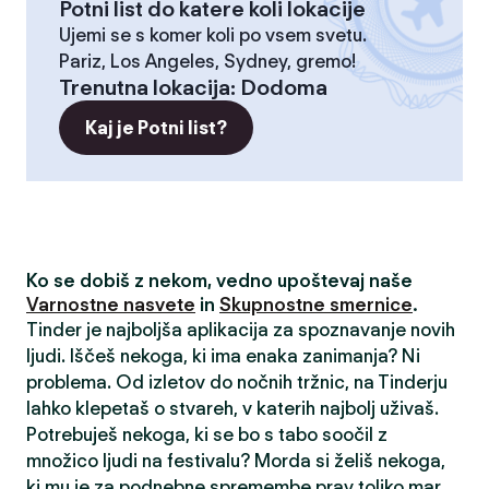
Potni list do katere koli lokacije
Ujemi se s komer koli po vsem svetu.
Pariz, Los Angeles, Sydney, gremo!
Trenutna lokacija
:
Dodoma
Kaj je Potni list?
Ko se dobiš z nekom, vedno upoštevaj naše
Varnostne nasvete
in
Skupnostne smernice
.
Tinder je najboljša aplikacija za spoznavanje novih
ljudi. Iščeš nekoga, ki ima enaka zanimanja? Ni
problema. Od izletov do nočnih tržnic, na Tinderju
lahko klepetaš o stvareh, v katerih najbolj uživaš.
Potrebuješ nekoga, ki se bo s tabo soočil z
množico ljudi na festivalu? Morda si želiš nekoga,
ki mu je za podnebne spremembe prav toliko mar