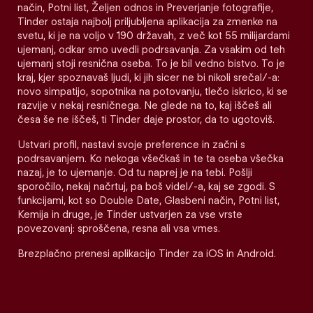
način, Potni list, Željen odnos in Preverjanje fotografije,
Tinder ostaja najbolj priljubljena aplikacija za zmenke na
svetu, ki je na voljo v 190 državah, z več kot 55 milijardami
ujemanj, odkar smo uvedli podrsavanja. Za vsakim od teh
ujemanj stoji resnična oseba. To je bil vedno bistvo. To je
kraj, kjer spoznavaš ljudi, ki jih sicer ne bi nikoli srečal/-a:
novo simpatijo, sopotnika na potovanju, tlečo iskrico, ki se
razvije v nekaj resničnega. Ne glede na to, kaj iščeš ali
česa še ne iščeš, ti Tinder daje prostor, da to ugotoviš.
Ustvari profil, nastavi svoje preference in začni s
podrsavanjem. Ko nekoga všečkaš in te ta oseba všečka
nazaj, je to ujemanje. Od tu naprej je na tebi. Pošlji
sporočilo, nekaj načrtuj, pa boš videl/-a, kaj se zgodi. S
funkcijami, kot so Double Date, Glasbeni način, Potni list,
Kemija in druge, je Tinder ustvarjen za vse vrste
povezovanj: sproščena, resna ali vsa vmes.
Brezplačno prenesi aplikacijo Tinder za iOS in Android.