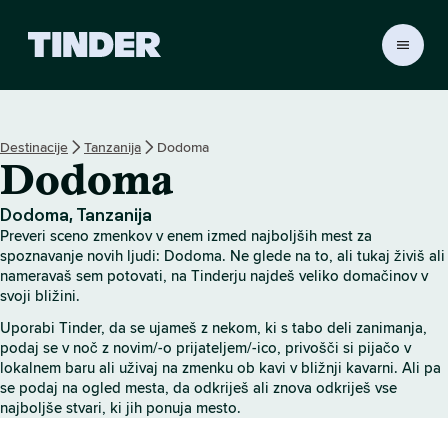
T
i
n
d
e
Destinacije
Tanzanija
Dodoma
r
Dodoma
:
D
o
Dodoma, Tanzanija
m
Preveri sceno zmenkov v enem izmed najboljših mest za
o
spoznavanje novih ljudi: Dodoma. Ne glede na to, ali tukaj živiš ali
v
nameravaš sem potovati, na Tinderju najdeš veliko domačinov v
svoji bližini.
Uporabi Tinder, da se ujameš z nekom, ki s tabo deli zanimanja,
podaj se v noč z novim/-o prijateljem/-ico, privošči si pijačo v
lokalnem baru ali uživaj na zmenku ob kavi v bližnji kavarni. Ali pa
se podaj na ogled mesta, da odkriješ ali znova odkriješ vse
najboljše stvari, ki jih ponuja mesto.