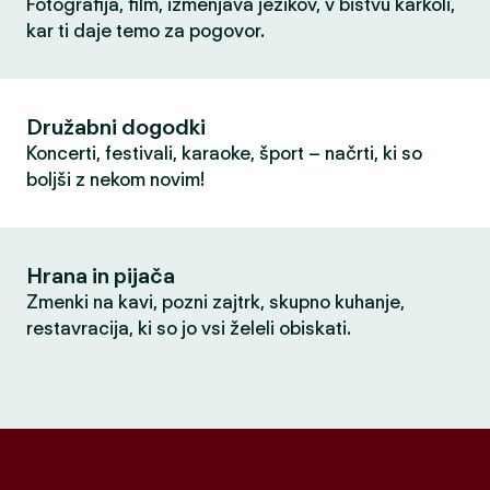
Fotografija, film, izmenjava jezikov, v bistvu karkoli,
kar ti daje temo za pogovor.
Družabni dogodki
Koncerti, festivali, karaoke, šport – načrti, ki so
boljši z nekom novim!
Hrana in pijača
Zmenki na kavi, pozni zajtrk, skupno kuhanje,
restavracija, ki so jo vsi želeli obiskati.