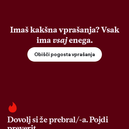
Imaš kakšna vprašanja? Vsak
ima
vsaj
enega.
Obišči pogosta vprašanja
Dovolj si že prebral/-a. Pojdi
preverit.