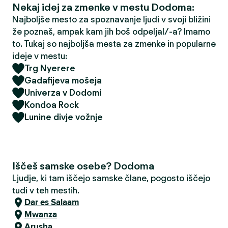
Nekaj idej za zmenke v mestu Dodoma:
Najboljše mesto za spoznavanje ljudi v svoji bližini
že poznaš, ampak kam jih boš odpeljal/-a? Imamo
to. Tukaj so najboljša mesta za zmenke in popularne
ideje v mestu:
Trg Nyerere
Gadafijeva mošeja
Univerza v Dodomi
Kondoa Rock
Lunine divje vožnje
Iščeš samske osebe? Dodoma
Ljudje, ki tam iščejo samske člane, pogosto iščejo
tudi v teh mestih.
Dar es Salaam
Mwanza
Arusha