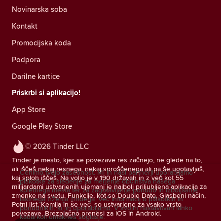
Novinarska soba
Kontakt
Promocijska koda
Podpora
Darilne kartice
Priskrbi si aplikacijo!
App Store
Google Play Store
© 2026 Tinder LLC
Tinder je mesto, kjer se povezave res začnejo, ne glede na to,
ali iščeš nekaj resnega, nekaj sproščenega ali pa še ugotavljaš,
Cenimo tvojo zasebnost. Mi in naši partnerji uporabljamo
kaj sploh iščeš. Na voljo je v 190 državah in z več kot 55
piškotke za sledenje za merjenje občinstva našega
milijardami ustvarjenih ujemanj je najbolj priljubljena aplikacija za
spletnega mesta ter za zagotavljanje ponudb in izboljšanje
zmenke na svetu. Funkcije, kot so Double Date, Glasbeni način,
lastnega trženja Tinderja.
Več informacij o piškotkih in
Potni list, Kemija in še več, so ustvarjene za vsako vrsto
ponudnikih, ki jih uporabljamo.
V svojih nastavitvah lahko
povezave. Brezplačno prenesi za iOS in Android.
kadarkoli umakneš soglasje.