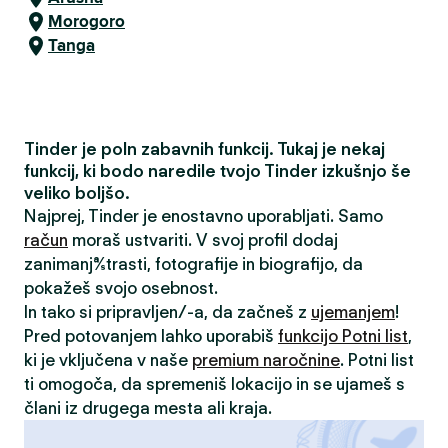
Morogoro
Tanga
Tinder je poln zabavnih funkcij. Tukaj je nekaj
funkcij, ki bodo naredile tvojo Tinder izkušnjo še
veliko boljšo.
Najprej, Tinder je enostavno uporabljati. Samo
račun
moraš ustvariti. V svoj profil dodaj
zanimanja/strasti, fotografije in biografijo, da
pokažeš svojo osebnost.
In tako si pripravljen/-a, da začneš z
ujemanjem
!
Pred potovanjem lahko uporabiš
funkcijo Potni list
,
ki je vključena v naše
premium naročnine
. Potni list
ti omogoča, da spremeniš lokacijo in se ujameš s
člani iz drugega mesta ali kraja.