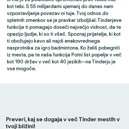
kot tebi. S 55 milijardami ujemanj do danes nam
vzpostavljanje povezav ni tuje. Tvoj odnos do
spletnih zmenkov se je pravkar izboljšal: Tinderjeve
funkcije ti pomagajo doseči največjo vidnost, da te
opazijo ljudje, ki so ti všeč. Spoznaj prijatelje, ki kot
ti obožujejo kavo ali najdi enakovrednega
nasprotnika za igro badmintona. Ko želiš pobegniti
iz mesta, pa te naša funkcija Potni list popelje v več
kot 190 držav v več kot 40 jezikih—na Tinderju je
vse mogoče.
Preveri, kaj se dogaja v več Tinder mestih v
tvoji bližini!