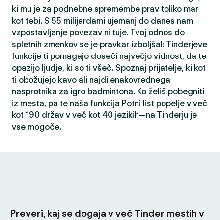
ki mu je za podnebne spremembe prav toliko mar
kot tebi. S 55 milijardami ujemanj do danes nam
vzpostavljanje povezav ni tuje. Tvoj odnos do
spletnih zmenkov se je pravkar izboljšal: Tinderjeve
funkcije ti pomagajo doseči največjo vidnost, da te
opazijo ljudje, ki so ti všeč. Spoznaj prijatelje, ki kot
ti obožujejo kavo ali najdi enakovrednega
nasprotnika za igro badmintona. Ko želiš pobegniti
iz mesta, pa te naša funkcija Potni list popelje v več
kot 190 držav v več kot 40 jezikih—na Tinderju je
vse mogoče.
Preveri, kaj se dogaja v več Tinder mestih v