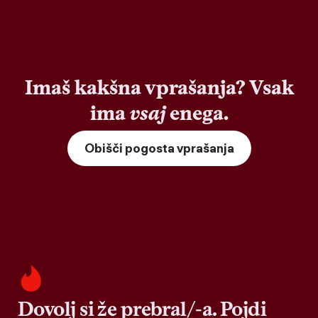
Imaš kakšna vprašanja? Vsak
ima
vsaj
enega.
Obišči pogosta vprašanja
Dovolj si že prebral/-a. Pojdi