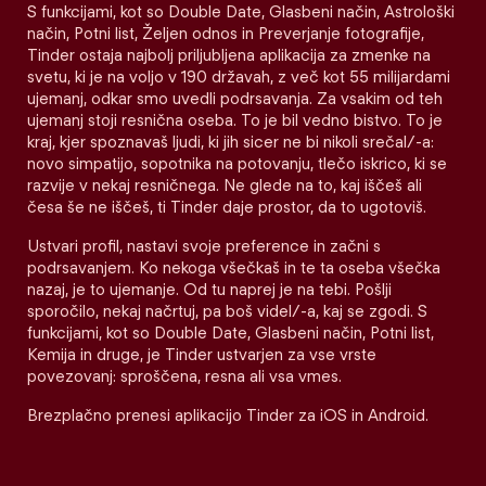
S funkcijami, kot so Double Date, Glasbeni način, Astrološki
način, Potni list, Željen odnos in Preverjanje fotografije,
Tinder ostaja najbolj priljubljena aplikacija za zmenke na
svetu, ki je na voljo v 190 državah, z več kot 55 milijardami
ujemanj, odkar smo uvedli podrsavanja. Za vsakim od teh
ujemanj stoji resnična oseba. To je bil vedno bistvo. To je
kraj, kjer spoznavaš ljudi, ki jih sicer ne bi nikoli srečal/-a:
novo simpatijo, sopotnika na potovanju, tlečo iskrico, ki se
razvije v nekaj resničnega. Ne glede na to, kaj iščeš ali
česa še ne iščeš, ti Tinder daje prostor, da to ugotoviš.
Ustvari profil, nastavi svoje preference in začni s
podrsavanjem. Ko nekoga všečkaš in te ta oseba všečka
nazaj, je to ujemanje. Od tu naprej je na tebi. Pošlji
sporočilo, nekaj načrtuj, pa boš videl/-a, kaj se zgodi. S
funkcijami, kot so Double Date, Glasbeni način, Potni list,
Kemija in druge, je Tinder ustvarjen za vse vrste
povezovanj: sproščena, resna ali vsa vmes.
Brezplačno prenesi aplikacijo Tinder za iOS in Android.