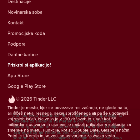
Destinacije
Novinarska soba
Kontakt
Promocijska koda
Podpora
Darilne kartice
Priskrbi si aplikacijo!
App Store
Google Play Store
© 2026 Tinder LLC
Tinder je mesto, kjer se povezave res začnejo, ne glede na to,
ali iščeš nekaj resnega, nekaj sproščenega ali pa še ugotavljaš,
Cenimo tvojo zasebnost. Mi in naši partnerji uporabljamo
kaj sploh iščeš. Na voljo je v 190 državah in z več kot 55
piškotke za sledenje za merjenje občinstva našega
milijardami ustvarjenih ujemanj je najbolj priljubljena aplikacija za
spletnega mesta ter za zagotavljanje ponudb in izboljšanje
zmenke na svetu. Funkcije, kot so Double Date, Glasbeni način,
lastnega trženja Tinderja.
Več informacij o piškotkih in
Potni list, Kemija in še več, so ustvarjene za vsako vrsto
ponudnikih, ki jih uporabljamo.
V svojih nastavitvah lahko