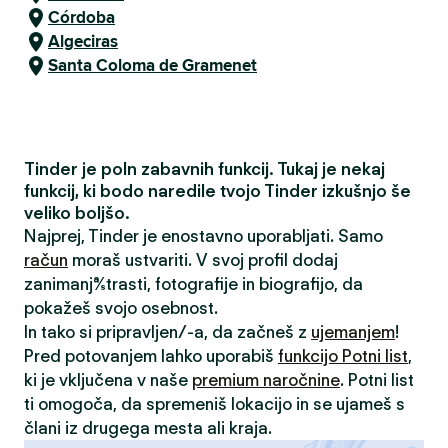
Córdoba
Algeciras
Santa Coloma de Gramenet
Tinder je poln zabavnih funkcij. Tukaj je nekaj
funkcij, ki bodo naredile tvojo Tinder izkušnjo še
veliko boljšo.
Najprej, Tinder je enostavno uporabljati. Samo
račun
moraš ustvariti. V svoj profil dodaj
zanimanja/strasti, fotografije in biografijo, da
pokažeš svojo osebnost.
In tako si pripravljen/-a, da začneš z
ujemanjem
!
Pred potovanjem lahko uporabiš
funkcijo Potni list
,
ki je vključena v naše
premium naročnine
. Potni list
ti omogoča, da spremeniš lokacijo in se ujameš s
člani iz drugega mesta ali kraja.