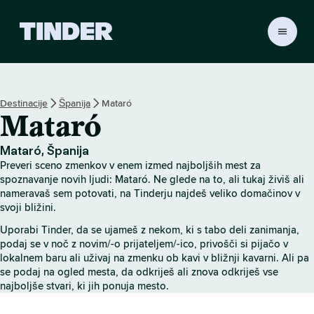
T
i
n
d
e
Destinacije
Španija
Mataró
r
Mataró
:
D
o
Mataró, Španija
m
Preveri sceno zmenkov v enem izmed najboljših mest za
o
spoznavanje novih ljudi: Mataró. Ne glede na to, ali tukaj živiš ali
v
nameravaš sem potovati, na Tinderju najdeš veliko domačinov v
svoji bližini.
Uporabi Tinder, da se ujameš z nekom, ki s tabo deli zanimanja,
podaj se v noč z novim/-o prijateljem/-ico, privošči si pijačo v
lokalnem baru ali uživaj na zmenku ob kavi v bližnji kavarni. Ali pa
se podaj na ogled mesta, da odkriješ ali znova odkriješ vse
najboljše stvari, ki jih ponuja mesto.