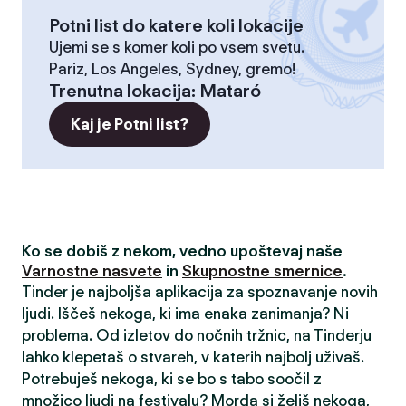
Potni list do katere koli lokacije
Ujemi se s komer koli po vsem svetu.
Pariz, Los Angeles, Sydney, gremo!
Trenutna lokacija
:
Mataró
Kaj je Potni list?
Ko se dobiš z nekom, vedno upoštevaj naše
Varnostne nasvete
in
Skupnostne smernice
.
Tinder je najboljša aplikacija za spoznavanje novih
ljudi. Iščeš nekoga, ki ima enaka zanimanja? Ni
problema. Od izletov do nočnih tržnic, na Tinderju
lahko klepetaš o stvareh, v katerih najbolj uživaš.
Potrebuješ nekoga, ki se bo s tabo soočil z
množico ljudi na festivalu? Morda si želiš nekoga,