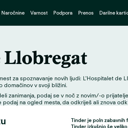
Naročnine
Varnost
Podpora
Prenos
Darilne karti
e Llobregat
 za spoznavanje novih ljudi: L'Hospitalet de Llobr
 domačinov v svoji bližini.
li zanimanja, podaj se v noč z novim/-o prijatelje
se podaj na ogled mesta, da odkriješ ali znova odkri
tu
Tinder je poln zabavnih fu
Tinder izkušnjo še veliko