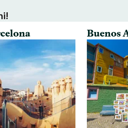
ni!
celona
Buenos A