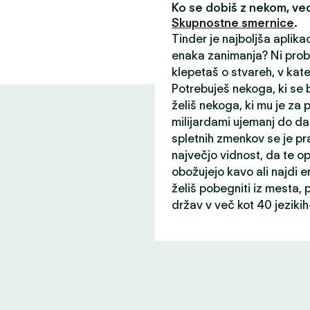
Ko se dobiš z nekom, v
Skupnostne smernice
.
Tinder je najboljša aplika
enaka zanimanja? Ni probl
klepetaš o stvareh, v kater
Potrebuješ nekoga, ki se b
želiš nekoga, ki mu je za
milijardami ujemanj do da
spletnih zmenkov se je pr
največjo vidnost, da te opaz
obožujejo kavo ali najdi
želiš pobegniti iz mesta, p
držav v več kot 40 jeziki