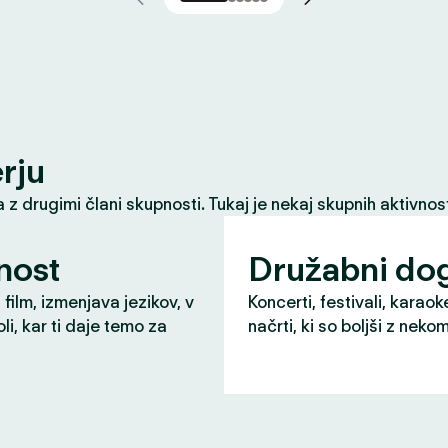
erju
z drugimi člani skupnosti. Tukaj je nekaj skupnih aktivnost
nost
Družabni do
 film, izmenjava jezikov, v
Koncerti, festivali, karaok
li, kar ti daje temo za
načrti, ki so boljši z neko