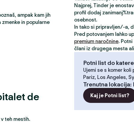
Najprej, Tinder je enosta
profil dodaj zanimanja/stra
 poznaš, ampak kam jih
osebnost.
a zmenke in popularne
In tako si pripravljen/-a,
Pred potovanjem lahko u
premium naročnine
. Potn
člani iz drugega mesta ali
Potni list do katere
Ujemi se s komer koli
Pariz, Los Angeles, S
Trenutna lokacija
:
italet de
Kaj je Potni list?
 v teh mestih.