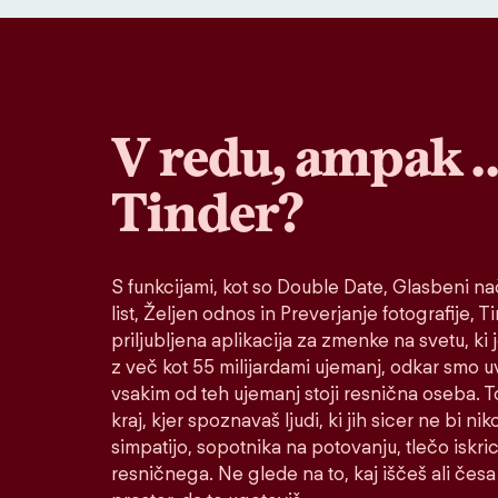
V redu, ampak 
Tinder?
S funkcijami, kot so Double Date, Glasbeni nač
list, Željen odnos in Preverjanje fotografije, T
priljubljena aplikacija za zmenke na svetu, ki 
z več kot 55 milijardami ujemanj, odkar smo u
vsakim od teh ujemanj stoji resnična oseba. To
kraj, kjer spoznavaš ljudi, ki jih sicer ne bi ni
simpatijo, sopotnika na potovanju, tlečo iskric
resničnega. Ne glede na to, kaj iščeš ali česa 