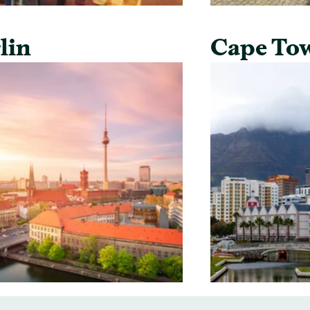
lin
Cape To