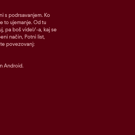
čni s podrsavanjem. Ko
e to ujemanje. Od tu
uj, pa boš videl/-a, kaj se
ni način, Potni list,
rste povezovanj:
in Android.