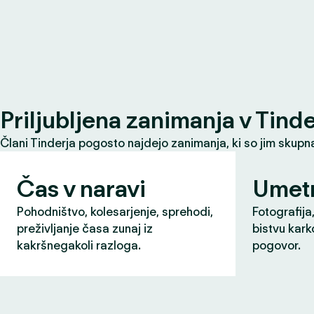
Priljubljena zanimanja v Tind
Člani Tinderja pogosto najdejo zanimanja, ki so jim skupna 
Čas v naravi
Umet
Pohodništvo, kolesarjenje, sprehodi,
Fotografija,
preživljanje časa zunaj iz
bistvu karko
kakršnegakoli razloga.
pogovor.