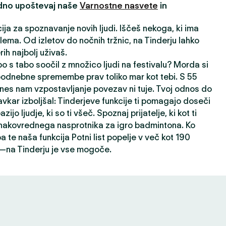
edno upoštevaj naše
Varnostne nasvete
in
cija za spoznavanje novih ljudi. Iščeš nekoga, ki ima
ema. Od izletov do nočnih tržnic, na Tinderju lahko
ih najbolj uživaš.
o s tabo soočil z množico ljudi na festivalu? Morda si
 podnebne spremembe prav toliko mar kot tebi. S 55
nes nam vzpostavljanje povezav ni tuje. Tvoj odnos do
avkar izboljšal: Tinderjeve funkcije ti pomagajo doseči
ijo ljudje, ki so ti všeč. Spoznaj prijatelje, ki kot ti
 enakovrednega nasprotnika za igro badmintona. Ko
a te naša funkcija Potni list popelje v več kot 190
h—na Tinderju je vse mogoče.