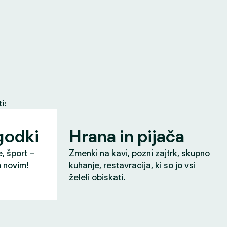
i:
godki
Hrana in pijača
e, šport –
Zmenki na kavi, pozni zajtrk, skupno
m novim!
kuhanje, restavracija, ki so jo vsi
želeli obiskati.