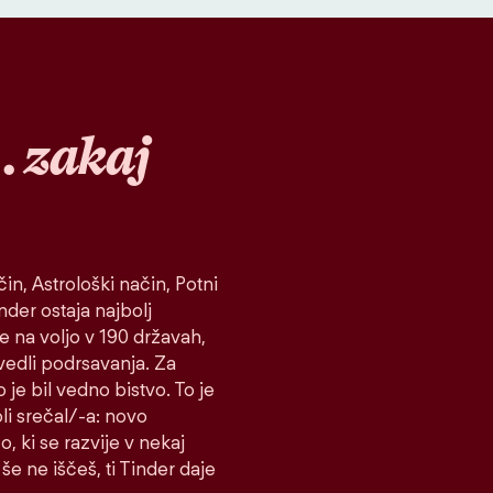
…
zakaj
in, Astrološki način, Potni
inder ostaja najbolj
je na voljo v 190 državah,
vedli podrsavanja. Za
 je bil vedno bistvo. To je
koli srečal/-a: novo
o, ki se razvije v nekaj
še ne iščeš, ti Tinder daje