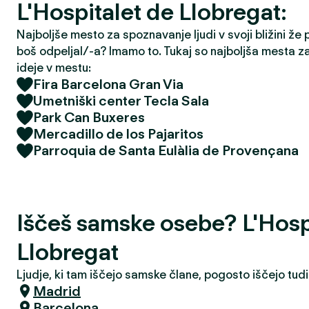
L'Hospitalet de Llobregat:
Najboljše mesto za spoznavanje ljudi v svoji bližini že
boš odpeljal/-a? Imamo to. Tukaj so najboljša mesta z
ideje v mestu:
Fira Barcelona Gran Via
Umetniški center Tecla Sala
Park Can Buxeres
Mercadillo de los Pajaritos
Parroquia de Santa Eulàlia de Provençana
Iščeš samske osebe? L'Hosp
Llobregat
Ljudje, ki tam iščejo samske člane, pogosto iščejo tudi
Madrid
Barcelona