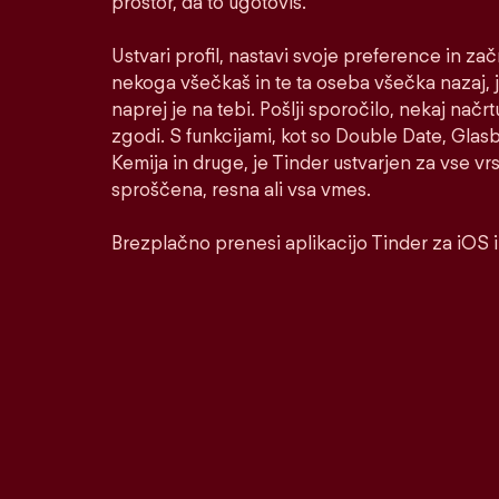
prostor, da to ugotoviš.
Ustvari profil, nastavi svoje preference in za
nekoga všečkaš in te ta oseba všečka nazaj, j
naprej je na tebi. Pošlji sporočilo, nekaj načrt
zgodi. S funkcijami, kot so Double Date, Glasbe
Kemija in druge, je Tinder ustvarjen za vse v
sproščena, resna ali vsa vmes.
Brezplačno prenesi aplikacijo Tinder za iOS 