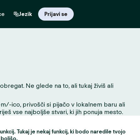
ce
Jezik
Prijavi se
egat. Ne glede na to, ali tukaj živiš ali
m/-ico, privošči si pijačo v lokalnem baru ali
ješ vse najboljše stvari, ki jih ponuja mesto.
nkcij. Tukaj je nekaj funkcij, ki bodo naredile tvojo
 boljšo.