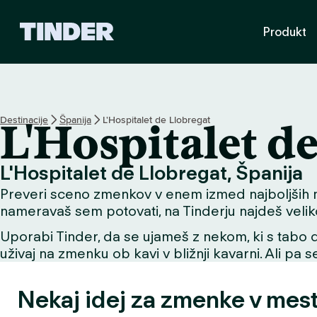
T
Produkt
i
n
d
e
r
:
Destinacije
Španija
L'Hospitalet de Llobregat
L'Hospitalet d
D
o
m
L'Hospitalet de Llobregat, Španija
o
Preveri sceno zmenkov v enem izmed najboljših mest
v
nameravaš sem potovati, na Tinderju najdeš veliko
Uporabi Tinder, da se ujameš z nekom, ki s tabo de
uživaj na zmenku ob kavi v bližnji kavarni. Ali pa 
Nekaj idej za zmenke v mes