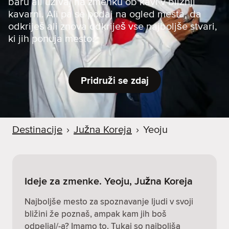
baru ali uživaj na zmenku ob kavi v bližnji
kavarni. Ali pa se podaj na ogled mesta, da
odkriješ ali znova odkriješ vse najboljše stvari,
ki jih ponuja mesto.
Pridruži se zdaj
Destinacije
›
Južna Koreja
›
Yeoju
Ideje za zmenke. Yeoju, Južna Koreja
Najboljše mesto za spoznavanje ljudi v svoji
bližini že poznaš, ampak kam jih boš
odpeljal/-a? Imamo to. Tukaj so najboljša