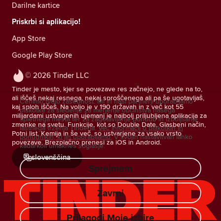
Darilne kartice
Priskrbi si aplikacijo!
App Store
Google Play Store
© 2026 Tinder LLC
Tinder je mesto, kjer se povezave res začnejo, ne glede na to,
ali iščeš nekaj resnega, nekaj sproščenega ali pa še ugotavljaš,
Cenimo tvojo zasebnost. Mi in naši partnerji uporabljamo
kaj sploh iščeš. Na voljo je v 190 državah in z več kot 55
piškotke za sledenje za merjenje občinstva našega
milijardami ustvarjenih ujemanj je najbolj priljubljena aplikacija za
spletnega mesta ter za zagotavljanje ponudb in izboljšanje
zmenke na svetu. Funkcije, kot so Double Date, Glasbeni način,
lastnega trženja Tinderja.
Več informacij o piškotkih in
Potni list, Kemija in še več, so ustvarjene za vsako vrsto
ponudnikih, ki jih uporabljamo.
V svojih nastavitvah lahko
povezave. Brezplačno prenesi za iOS in Android.
kadarkoli umakneš soglasje.
slovenščina
Sprejmem
Zavrni
Prilagodi Moje izbire