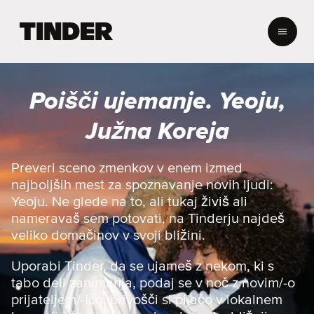
T
i
n
d
e
Poišči ujemanje. Yeoju,
r
:
Južna Koreja
D
o
m
Preveri sceno zmenkov v enem izmed
o
najboljših mest za spoznavanje novih ljudi:
v
Yeoju. Ne glede na to, ali tukaj živiš ali
nameravaš sem potovati, na Tinderju najdeš
veliko domačinov v svoji bližini.
Uporabi Tinder, da se ujameš z nekom, ki s
tabo deli zanimanja, podaj se v noč z novim/-o
prijateljem/-ico, privošči si pijačo v lokalnem