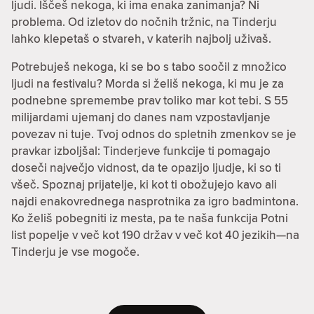
ljudi. Iščeš nekoga, ki ima enaka zanimanja? Ni
problema. Od izletov do nočnih tržnic, na Tinderju
lahko klepetaš o stvareh, v katerih najbolj uživaš.
Potrebuješ nekoga, ki se bo s tabo soočil z množico
ljudi na festivalu? Morda si želiš nekoga, ki mu je za
podnebne spremembe prav toliko mar kot tebi. S 55
milijardami ujemanj do danes nam vzpostavljanje
povezav ni tuje. Tvoj odnos do spletnih zmenkov se je
pravkar izboljšal: Tinderjeve funkcije ti pomagajo
doseči največjo vidnost, da te opazijo ljudje, ki so ti
všeč. Spoznaj prijatelje, ki kot ti obožujejo kavo ali
najdi enakovrednega nasprotnika za igro badmintona.
Ko želiš pobegniti iz mesta, pa te naša funkcija Potni
list popelje v več kot 190 držav v več kot 40 jezikih—na
Tinderju je vse mogoče.