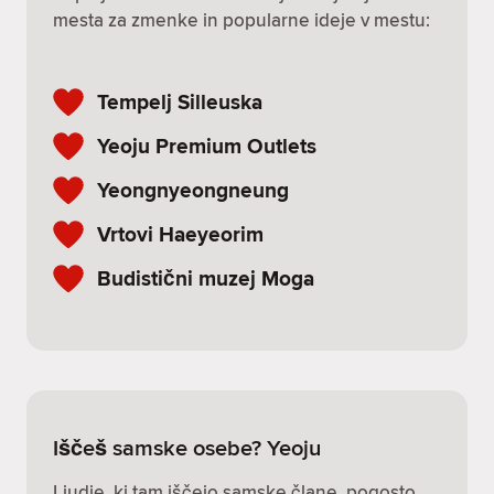
mesta za zmenke in popularne ideje v mestu:
Tempelj Silleuska
Yeoju Premium Outlets
Yeongnyeongneung
Vrtovi Haeyeorim
Budistični muzej Moga
Iščeš samske osebe? Yeoju
Ljudje, ki tam iščejo samske člane, pogosto