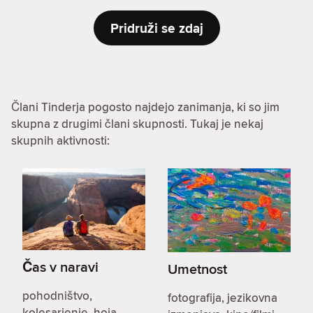
Pridruži se zdaj
Člani Tinderja pogosto najdejo zanimanja, ki so jim
skupna z drugimi člani skupnosti. Tukaj je nekaj
skupnih aktivnosti:
Čas v naravi
Umetnost
pohodništvo,
fotografija, jezikovna
kolesarjenje, hoja