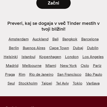
Začni
Preveri, kaj se dogaja v več Tinder mestih v
tvoji bližini!
Amsterdam
Auckland
Bali
Bangkok
Barcelona
Berlin
Buenos Aires
Cape Town
Dubaj
Dublin
Helsinki
Istanbul
Kopenhagen
London
Los Angeles
Madrid
Melbourne
Miami
New York
Oslo
Pariz
Praga
Rim
Rio de Janeiro
San Francisco
São Paulo
Seul
Stockholm
Taipei
Tel Aviv
Tokio
Varšava