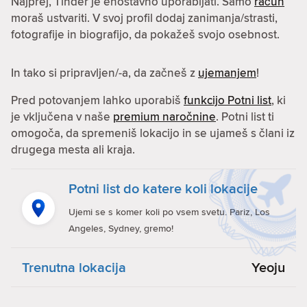
Najprej, Tinder je enostavno uporabljati. Samo
račun
moraš ustvariti. V svoj profil dodaj zanimanja/strasti,
fotografije in biografijo, da pokažeš svojo osebnost.
In tako si pripravljen/-a, da začneš z
ujemanjem
!
Pred potovanjem lahko uporabiš
funkcijo Potni list
, ki
je vključena v naše
premium naročnine
. Potni list ti
omogoča, da spremeniš lokacijo in se ujameš s člani iz
drugega mesta ali kraja.
Potni list do katere koli lokacije
Ujemi se s komer koli po vsem svetu. Pariz, Los
Angeles, Sydney, gremo!
Trenutna lokacija
Yeoju