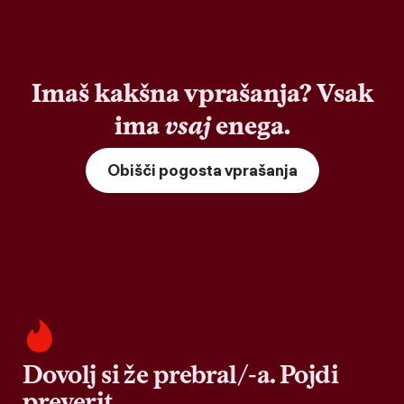
Imaš kakšna vprašanja? Vsak
ima
vsaj
enega.
Obišči pogosta vprašanja
Dovolj si že prebral/-a. Pojdi
preverit.