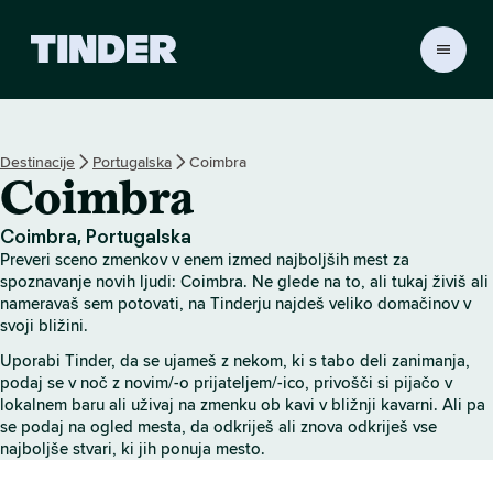
T
i
n
d
e
Destinacije
Portugalska
Coimbra
r
Coimbra
:
D
o
Coimbra, Portugalska
m
Preveri sceno zmenkov v enem izmed najboljših mest za
o
spoznavanje novih ljudi: Coimbra. Ne glede na to, ali tukaj živiš ali
v
nameravaš sem potovati, na Tinderju najdeš veliko domačinov v
svoji bližini.
Uporabi Tinder, da se ujameš z nekom, ki s tabo deli zanimanja,
podaj se v noč z novim/-o prijateljem/-ico, privošči si pijačo v
lokalnem baru ali uživaj na zmenku ob kavi v bližnji kavarni. Ali pa
se podaj na ogled mesta, da odkriješ ali znova odkriješ vse
najboljše stvari, ki jih ponuja mesto.