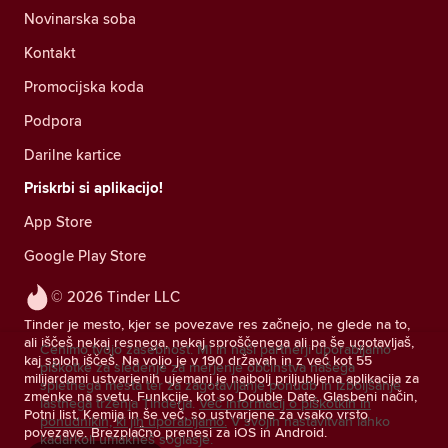
Novinarska soba
Kontakt
Promocijska koda
Podpora
Darilne kartice
Priskrbi si aplikacijo!
App Store
Google Play Store
© 2026 Tinder LLC
Tinder je mesto, kjer se povezave res začnejo, ne glede na to,
ali iščeš nekaj resnega, nekaj sproščenega ali pa še ugotavljaš,
Cenimo tvojo zasebnost. Mi in naši partnerji uporabljamo
kaj sploh iščeš. Na voljo je v 190 državah in z več kot 55
piškotke za sledenje za merjenje občinstva našega
milijardami ustvarjenih ujemanj je najbolj priljubljena aplikacija za
spletnega mesta ter za zagotavljanje ponudb in izboljšanje
zmenke na svetu. Funkcije, kot so Double Date, Glasbeni način,
lastnega trženja Tinderja.
Več informacij o piškotkih in
Potni list, Kemija in še več, so ustvarjene za vsako vrsto
ponudnikih, ki jih uporabljamo.
V svojih nastavitvah lahko
povezave. Brezplačno prenesi za iOS in Android.
kadarkoli umakneš soglasje.