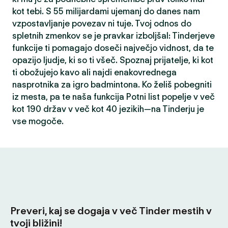
kot tebi. S 55 milijardami ujemanj do danes nam
vzpostavljanje povezav ni tuje. Tvoj odnos do
spletnih zmenkov se je pravkar izboljšal: Tinderjeve
funkcije ti pomagajo doseči največjo vidnost, da te
opazijo ljudje, ki so ti všeč. Spoznaj prijatelje, ki kot
ti obožujejo kavo ali najdi enakovrednega
nasprotnika za igro badmintona. Ko želiš pobegniti
iz mesta, pa te naša funkcija Potni list popelje v več
kot 190 držav v več kot 40 jezikih—na Tinderju je
vse mogoče.
Preveri, kaj se dogaja v več Tinder mestih v
tvoji bližini!