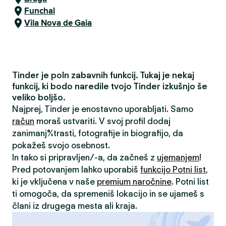
Funchal
Vila Nova de Gaia
Tinder je poln zabavnih funkcij. Tukaj je nekaj
funkcij, ki bodo naredile tvojo Tinder izkušnjo še
veliko boljšo.
Najprej, Tinder je enostavno uporabljati. Samo
račun
moraš ustvariti. V svoj profil dodaj
zanimanja/strasti, fotografije in biografijo, da
pokažeš svojo osebnost.
In tako si pripravljen/-a, da začneš z
ujemanjem
!
Pred potovanjem lahko uporabiš
funkcijo Potni list
,
ki je vključena v naše
premium naročnine
. Potni list
ti omogoča, da spremeniš lokacijo in se ujameš s
člani iz drugega mesta ali kraja.