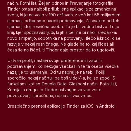
način, Potni list, Željen odnos in Preverjanje fotografije,
Tinder ostaja najbolj priljubljena aplikacija za zmenke na
svetu, ki je na voljo v 190 državah, z več kot 55 milijardami
ujemanj, odkar smo uvedli podrsavanja. Za vsakim od teh
ujemanj stoji resnična oseba. To je bil vedno bistvo. To je
kraj, kjer spoznavaš ljudi, ki jih sicer ne bi nikoli srečal/-a:
novo simpatijo, sopotnika na potovanju, tlečo iskrico, ki se
razvije v nekaj resničnega. Ne glede na to, kaj iščeš ali
česa še ne iščeš, ti Tinder daje prostor, da to ugotoviš.
Ustvari profil, nastavi svoje preference in začni s
podrsavanjem. Ko nekoga všečkaš in te ta oseba všečka
nazaj, je to ujemanje. Od tu naprej je na tebi. Pošlji
sporočilo, nekaj načrtuj, pa boš videl/-a, kaj se zgodi. S
funkcijami, kot so Double Date, Glasbeni način, Potni list,
Kemija in druge, je Tinder ustvarjen za vse vrste
povezovanj: sproščena, resna ali vsa vmes.
Brezplačno prenesi aplikacijo Tinder za iOS in Android.