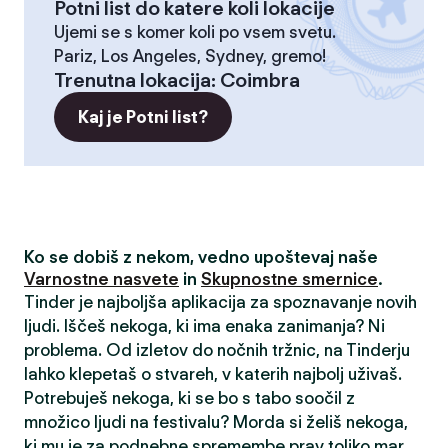
Potni list do katere koli lokacije
Ujemi se s komer koli po vsem svetu.
Pariz, Los Angeles, Sydney, gremo!
Trenutna lokacija
:
Coimbra
Kaj je Potni list?
Ko se dobiš z nekom, vedno upoštevaj naše
Varnostne nasvete
in
Skupnostne smernice
.
Tinder je najboljša aplikacija za spoznavanje novih
ljudi. Iščeš nekoga, ki ima enaka zanimanja? Ni
problema. Od izletov do nočnih tržnic, na Tinderju
lahko klepetaš o stvareh, v katerih najbolj uživaš.
Potrebuješ nekoga, ki se bo s tabo soočil z
množico ljudi na festivalu? Morda si želiš nekoga,
ki mu je za podnebne spremembe prav toliko mar