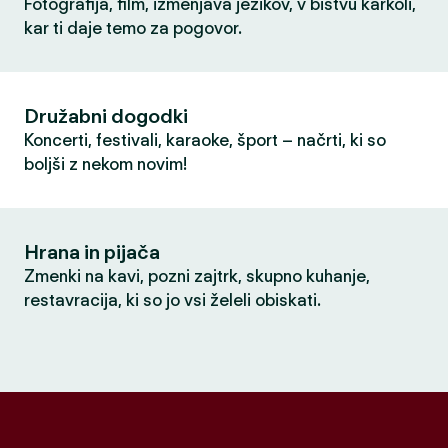
Fotografija, film, izmenjava jezikov, v bistvu karkoli,
kar ti daje temo za pogovor.
Družabni dogodki
Koncerti, festivali, karaoke, šport – načrti, ki so
boljši z nekom novim!
Hrana in pijača
Zmenki na kavi, pozni zajtrk, skupno kuhanje,
restavracija, ki so jo vsi želeli obiskati.