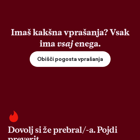
Imaš kakšna vprašanja? Vsak
ima
vsaj
enega.
Obišči pogosta vprašanja
Dovolj si že prebral/-a. Pojdi
preverit.