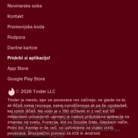
Novinarska soba
Kontakt
Promocijska koda
Podpora
Darilne kartice
Priskrbi si aplikacijo!
App Store
Google Play Store
© 2026 Tinder LLC
Tinder je mesto, kjer se povezave res začnejo, ne glede na to,
ali iščeš nekaj resnega, nekaj sproščenega ali pa še ugotavljaš,
Cenimo tvojo zasebnost. Mi in naši partnerji uporabljamo
kaj sploh iščeš. Na voljo je v 190 državah in z več kot 55
piškotke za sledenje za merjenje občinstva našega
milijardami ustvarjenih ujemanj je najbolj priljubljena aplikacija za
spletnega mesta ter za zagotavljanje ponudb in izboljšanje
zmenke na svetu. Funkcije, kot so Double Date, Glasbeni način,
lastnega trženja Tinderja.
Več informacij o piškotkih in
Potni list, Kemija in še več, so ustvarjene za vsako vrsto
ponudnikih, ki jih uporabljamo.
V svojih nastavitvah lahko
povezave. Brezplačno prenesi za iOS in Android.
kadarkoli umakneš soglasje.