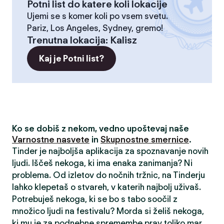
Potni list do katere koli lokacije
Ujemi se s komer koli po vsem svetu.
Pariz, Los Angeles, Sydney, gremo!
Trenutna lokacija
:
Kalisz
Kaj je Potni list?
Ko se dobiš z nekom, vedno upoštevaj naše
Varnostne nasvete
in
Skupnostne smernice
.
Tinder je najboljša aplikacija za spoznavanje novih
ljudi. Iščeš nekoga, ki ima enaka zanimanja? Ni
problema. Od izletov do nočnih tržnic, na Tinderju
lahko klepetaš o stvareh, v katerih najbolj uživaš.
Potrebuješ nekoga, ki se bo s tabo soočil z
množico ljudi na festivalu? Morda si želiš nekoga,
ki mu je za podnebne spremembe prav toliko mar