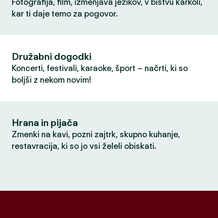
Fotografija, film, izmenjava jezikov, v bistvu karkoli,
kar ti daje temo za pogovor.
Družabni dogodki
Koncerti, festivali, karaoke, šport – načrti, ki so
boljši z nekom novim!
Hrana in pijača
Zmenki na kavi, pozni zajtrk, skupno kuhanje,
restavracija, ki so jo vsi želeli obiskati.