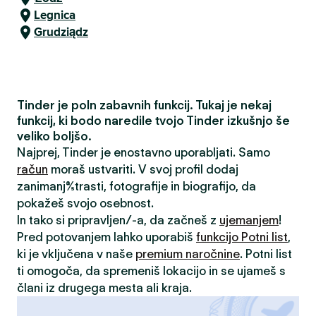
Legnica
Grudziądz
Tinder je poln zabavnih funkcij. Tukaj je nekaj
funkcij, ki bodo naredile tvojo Tinder izkušnjo še
veliko boljšo.
Najprej, Tinder je enostavno uporabljati. Samo
račun
moraš ustvariti. V svoj profil dodaj
zanimanja/strasti, fotografije in biografijo, da
pokažeš svojo osebnost.
In tako si pripravljen/-a, da začneš z
ujemanjem
!
Pred potovanjem lahko uporabiš
funkcijo Potni list
,
ki je vključena v naše
premium naročnine
. Potni list
ti omogoča, da spremeniš lokacijo in se ujameš s
člani iz drugega mesta ali kraja.