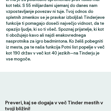
kot tebi. S 55 milijardami ujemanj do danes nam
vzpostavljanje povezav ni tuje. Tvoj odnos do
spletnih zmenkov se je pravkar izboljšal: Tinderjeve
funkcije ti pomagajo doseči največjo vidnost, da te
opazijo ljudje, ki so ti všeč. Spoznaj prijatelje, ki kot
ti obožujejo kavo ali najdi enakovrednega
nasprotnika za igro badmintona. Ko želiš pobegniti
iz mesta, pa te naša funkcija Potni list popelje v več
kot 190 držav v več kot 40 jezikih—na Tinderju je
vse mogoče.
Preveri, kaj se dogaja v več Tinder mestih v
tvoji bližini!