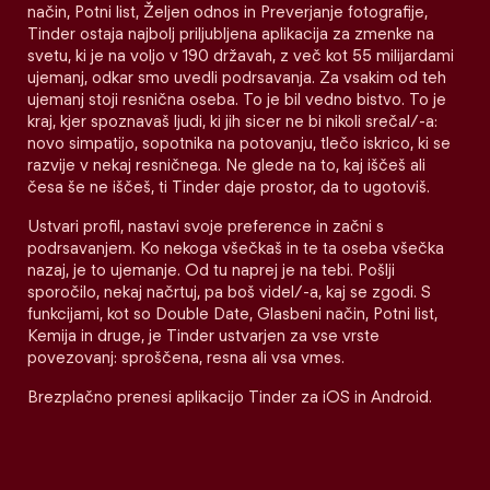
način, Potni list, Željen odnos in Preverjanje fotografije,
Tinder ostaja najbolj priljubljena aplikacija za zmenke na
svetu, ki je na voljo v 190 državah, z več kot 55 milijardami
ujemanj, odkar smo uvedli podrsavanja. Za vsakim od teh
ujemanj stoji resnična oseba. To je bil vedno bistvo. To je
kraj, kjer spoznavaš ljudi, ki jih sicer ne bi nikoli srečal/-a:
novo simpatijo, sopotnika na potovanju, tlečo iskrico, ki se
razvije v nekaj resničnega. Ne glede na to, kaj iščeš ali
česa še ne iščeš, ti Tinder daje prostor, da to ugotoviš.
Ustvari profil, nastavi svoje preference in začni s
podrsavanjem. Ko nekoga všečkaš in te ta oseba všečka
nazaj, je to ujemanje. Od tu naprej je na tebi. Pošlji
sporočilo, nekaj načrtuj, pa boš videl/-a, kaj se zgodi. S
funkcijami, kot so Double Date, Glasbeni način, Potni list,
Kemija in druge, je Tinder ustvarjen za vse vrste
povezovanj: sproščena, resna ali vsa vmes.
Brezplačno prenesi aplikacijo Tinder za iOS in Android.