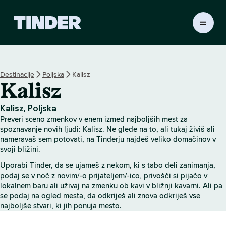
T
i
n
d
e
Destinacije
Poljska
Kalisz
r
Kalisz
:
D
o
Kalisz, Poljska
m
Preveri sceno zmenkov v enem izmed najboljših mest za
o
spoznavanje novih ljudi: Kalisz. Ne glede na to, ali tukaj živiš ali
v
nameravaš sem potovati, na Tinderju najdeš veliko domačinov v
svoji bližini.
Uporabi Tinder, da se ujameš z nekom, ki s tabo deli zanimanja,
podaj se v noč z novim/-o prijateljem/-ico, privošči si pijačo v
lokalnem baru ali uživaj na zmenku ob kavi v bližnji kavarni. Ali pa
se podaj na ogled mesta, da odkriješ ali znova odkriješ vse
najboljše stvari, ki jih ponuja mesto.